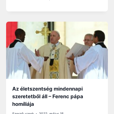
Az életszentség mindennapi
szeretetből áll – Ferenc pápa
homíliája
Szerző:
szerk
2022. május 15.