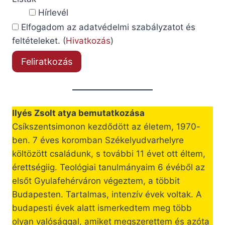
Hírlevél
Elfogadom az adatvédelmi szabályzatot és
feltételeket. (
Hivatkozás
)
Ilyés Zsolt atya bemutatkozása
Csíkszentsimonon kezdődött az életem, 1970-
ben. 7 éves koromban Székelyudvarhelyre
költözött családunk, s további 11 évet ott éltem,
érettségiig. Teológiai tanulmányaim 6 évéből az
elsőt Gyulafehérváron végeztem, a többit
Budapesten. Tartalmas, intenzív évek voltak. A
budapesti évek alatt ismerkedtem meg több
olyan valósággal, amiket megszerettem és azóta