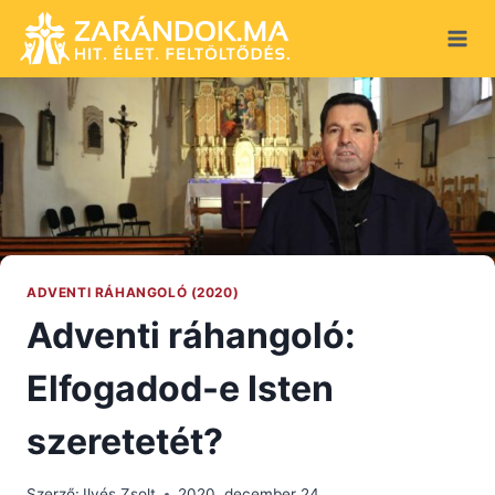
Skip
to
content
ADVENTI RÁHANGOLÓ (2020)
Adventi ráhangoló:
Elfogadod-e Isten
szeretetét?
Szerző:
Ilyés Zsolt
2020. december 24.