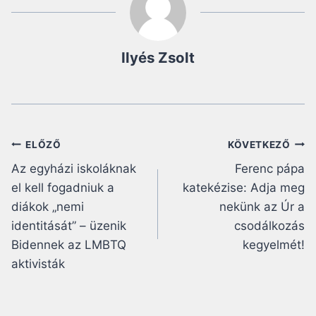
Ilyés Zsolt
Bejegyzés
ELŐZŐ
KÖVETKEZŐ
Az egyházi iskoláknak
Ferenc pápa
navigáció
el kell fogadniuk a
katekézise: Adja meg
diákok „nemi
nekünk az Úr a
identitását” – üzenik
csodálkozás
Bidennek az LMBTQ
kegyelmét!
aktivisták