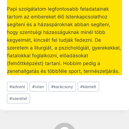
Papi szolgálatom legfontosabb feladatainak
tartom az embereket élő Istenkapcsolathoz
segíteni és a házaspároknak abban segíteni,
hogy szentségi házasságuknak minél több
kegyelmét, kincsét fel tudják fedezni. De
szeretem a liturgiát, a pszichológiát, gyerekekkel,
fiatalokkal foglalkozni, előadásokat
(felnőttképzést) tartani. Hobbim pedig a
zenehallgatás és többféle sport, természetjárás.
Post
#
advent
#
Isten
#
karácsony
#
kiemelt
Tags:
#
szeretet