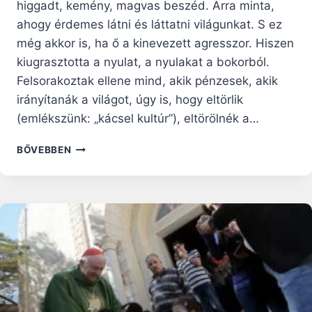
higgadt, kemény, magvas beszéd. Arra minta,
ahogy érdemes látni és láttatni világunkat. S ez
még akkor is, ha ő a kinevezett agresszor. Hiszen
kiugrasztotta a nyulat, a nyulakat a bokorból.
Felsorakoztak ellene mind, akik pénzesek, akik
irányítanák a világot, úgy is, hogy eltörlik
(emlékszünk: „kácsel kultúr”), eltörölnék a…
KINEK
BŐVEBBEN
A
FORGATÓKÖNYVE?…