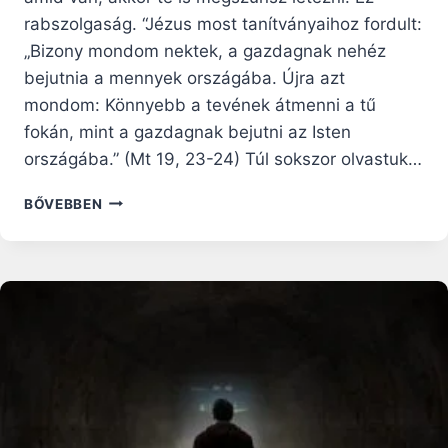
rabszolgaság. “Jézus most tanítványaihoz fordult:
„Bizony mondom nektek, a gazdagnak nehéz
bejutnia a mennyek országába. Újra azt
mondom: Könnyebb a tevének átmenni a tű
fokán, mint a gazdagnak bejutni az Isten
országába.” (Mt 19, 23-24) Túl sokszor olvastuk…
MIÉRT
BŐVEBBEN
TASZÍTHAT
MINKET
A
GAZDAGSÁG
RABSZOLGASORBA?