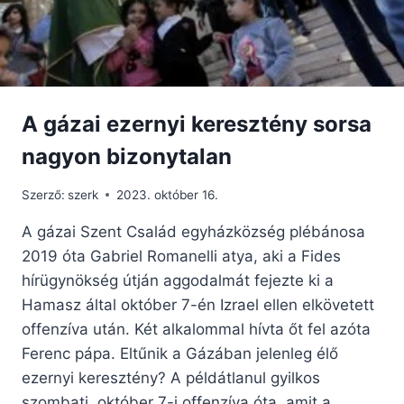
A gázai ezernyi keresztény sorsa
nagyon bizonytalan
Szerző:
szerk
2023. október 16.
A gázai Szent Család egyházközség plébánosa
2019 óta Gabriel Romanelli atya, aki a Fides
hírügynökség útján aggodalmát fejezte ki a
Hamasz által október 7-én Izrael ellen elkövetett
offenzíva után. Két alkalommal hívta őt fel azóta
Ferenc pápa. Eltűnik a Gázában jelenleg élő
ezernyi keresztény? A példátlanul gyilkos
szombati, október 7-i offenzíva óta, amit a