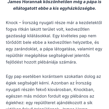
James Horannak köszönhetően még a pápa is
ellátogatott ebbe a kis egyházközségbe.
Knock – Írország nyugati része már a kezdetektől
fogva ritkán lakott terület volt, kedvezőtlen
gazdasági kilátásokkal. Egy kivételes pap nem
törődött bele ebbe a kedvezőtlen helyzetbe, és
egy zarándoklat, a pápa látogatása, valamint egy
repülőtér megépítése segítségével jelentős
fejlődést hozott plébániája számára.
Egy pap esetében korántsem szokatlan dolog az
égiek segítségét kérni. Azonban az Írország
nyugati részén fekvő kisvárosban, Knockban,
egészen más módon fordult egy plébános az
égiekhez: egy repülőteret ajándékozott a sík