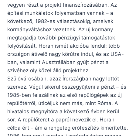
vegyen részt a projekt finanszírozásában. Az
építési munkálatok folyamatban vannak – a
következő, 1982-es választásokig, amelyek
kormányváltáshoz vezetnek. Az új kormány
megtagadja további pénzügyi támogatástok
folyósítását. Horan ismét akcióba lendül: több
országon átívelő nagy körútra indul, és az USA-
ban, valamint Ausztráliában gyűjt pénzt a
szívéhez oly közel álló projekthez.
Szülővárosában, azaz Írországban nagy lottót
szervez. Végül sikerül összegyűjteni a pénzt – és
1985-ben felszállnak az első repülőgépek az új
repülőtérről, úticéljuk nem más, mint Róma. A
hivatalos megnyitóra a következő évben kerül
sor. A repülőteret a papról nevezik el. Horan
célba ért – ám a rengeteg erőfeszítés kimerítette.