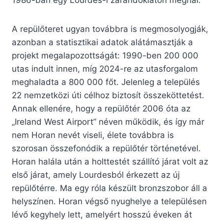
1986-ban egy Lourdes-i zarándoklaton meghal.
A repülőteret ugyan továbbra is megmosolyogják,
azonban a statisztikai adatok alátámasztják a
projekt megalapozottságát: 1990-ben 200 000
utas indult innen, míg 2024-re az utasforgalom
meghaladta a 800 000 főt. Jelenleg a település
22 nemzetközi úti célhoz biztosít összeköttetést.
Annak ellenére, hogy a repülőtér 2006 óta az
„Ireland West Airport” néven működik, és így már
nem Horan nevét viseli, élete továbbra is
szorosan összefonódik a repülőtér történetével.
Horan halála után a holttestét szállító járat volt az
első járat, amely Lourdesból érkezett az új
repülőtérre. Ma egy róla készült bronzszobor áll a
helyszínen. Horan végső nyughelye a településen
lévő kegyhely lett, amelyért hosszú éveken át