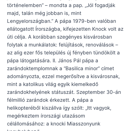
történelemben” – mondta a pap. „Jól fogadják
majd, talán még jobban is, mint
Lengyelországban.” A pápa 1979-ben valóban
ellátogatott Írországba, kifejezetten Knock volt az
úti célja. A korábban szegényes kisvárosban
folytak a munkálatok: felújítások, renoválások –
az alig ezer fős település új fényben tündökölt a
pápa látogatására. II. János Pál pápa a
zarándoktemplomnak a “Basilica minor” címet
adományozta, ezzel megerősítve a kisvárosnak,
mint a katolikus világ egyik kiemelkedő
zarándokhelyének státuszát. Szeptember 30-án
félmillió zarándok érkezett. A pápa a
helikopteréből kiszállva így szólt: „Itt vagyok,
megérkeztem írországi utazásom
célállomásához: a knocki Miasszonyunk