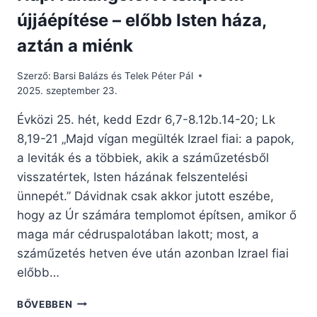
újjáépítése – előbb Isten háza,
aztán a miénk
Szerző:
Barsi Balázs és Telek Péter Pál
2025. szeptember 23.
Évközi 25. hét, kedd Ezdr 6,7-8.12b.14-20; Lk
8,19-21 „Majd vígan megülték Izrael fiai: a papok,
a leviták és a többiek, akik a száműzetésből
visszatértek, Isten házának felszentelési
ünnepét.” Dávidnak csak akkor jutott eszébe,
hogy az Úr számára templomot építsen, amikor ő
maga már cédruspalotában lakott; most, a
száműzetés hetven éve után azonban Izrael fiai
előbb…
NAPI
BŐVEBBEN
RÁHANGOLÓ: