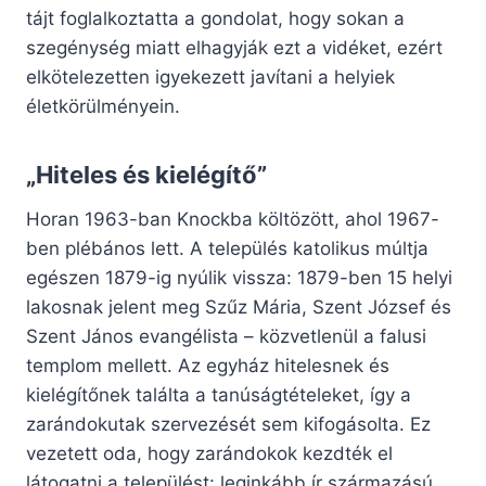
tájt foglalkoztatta a gondolat, hogy sokan a
szegénység miatt elhagyják ezt a vidéket, ezért
elkötelezetten igyekezett javítani a helyiek
életkörülményein.
„Hiteles és kielégítő”
Horan 1963-ban Knockba költözött, ahol 1967-
ben plébános lett. A település katolikus múltja
egészen 1879-ig nyúlik vissza: 1879-ben 15 helyi
lakosnak jelent meg Szűz Mária, Szent József és
Szent János evangélista – közvetlenül a falusi
templom mellett. Az egyház hitelesnek és
kielégítőnek találta a tanúságtételeket, így a
zarándokutak szervezését sem kifogásolta. Ez
vezetett oda, hogy zarándokok kezdték el
látogatni a települést: leginkább ír származású