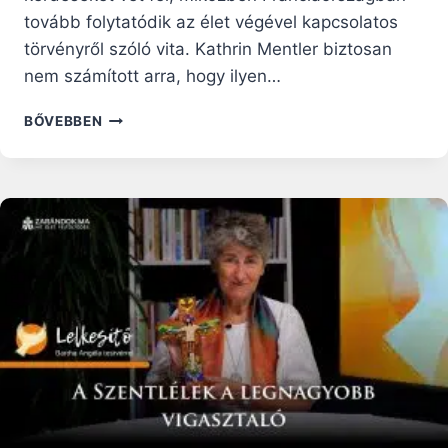
tovább folytatódik az élet végével kapcsolatos
törvényről szóló vita. Kathrin Mentler biztosan
nem számított arra, hogy ilyen…
KANADÁBAN
BŐVEBBEN
ORVOSILAG
SEGÍTETT
ÖNGYILKOSSÁGOT
AJÁNLOTTAK
FEL
EGY
NŐNEK
DEPRESSZIÓJA
ELLEN