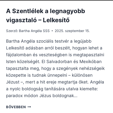
A Szentlélek a legnagyobb
vigasztaló – Lelkesítő
Szerző:
Bartha Angéla SSS
2025. szeptember 15.
Bartha Angéla szociális testvér a legújabb
Lelkesítő adásban arról beszélt, hogyan lehet a
fájdalomban és veszteségben is megtapasztalni
Isten közelségét. El Salvadorban és Mexikóban
tapasztalta meg, hogy a szegények nehézségeik
közepette is tudnak ünnepelni – különösen
Jézust –, mert a hit ereje megtartja őket. Angéla
a nyolc boldogság tanítására utalva kiemelte:
paradox módon Jézus boldognak…
A
BŐVEBBEN
SZENTLÉLEK