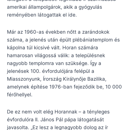
amerikai állampolgárok, akik a gyógyulás
reményében látogattak el ide.
Már az 1960-as években nőtt a zarándokok
száma, a jelenés után épült plébániatemplom és
kápolna túl kicsivé vált. Horan számára
hamarosan világossá válik: a településnek
nagyobb templomra van szüksége. Így a
jelenések 100. évfordulójára felépül a
Miasszonyunk, Írország Királynője Bazilika,
amelynek építése 1976-ban fejeződik be, 10 000
férőhellyel.
De ez nem volt elég Horannak – a tényleges
évfordulóra II. János Pál pápa látogatását
javasolta. „Ez lesz a legnagyobb dolog az ír