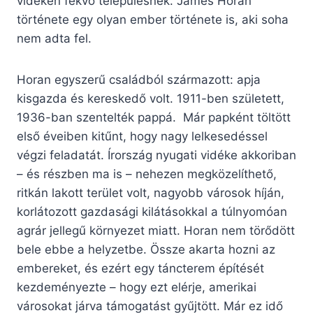
vidéken fekvő településnek. James Horan
története egy olyan ember története is, aki soha
nem adta fel.
Horan egyszerű családból származott: apja
kisgazda és kereskedő volt. 1911-ben született,
1936-ban szentelték pappá. Már papként töltött
első éveiben kitűnt, hogy nagy lelkesedéssel
végzi feladatát. Írország nyugati vidéke akkoriban
– és részben ma is – nehezen megközelíthető,
ritkán lakott terület volt, nagyobb városok híján,
korlátozott gazdasági kilátásokkal a túlnyomóan
agrár jellegű környezet miatt. Horan nem törődött
bele ebbe a helyzetbe. Össze akarta hozni az
embereket, és ezért egy táncterem építését
kezdeményezte – hogy ezt elérje, amerikai
városokat járva támogatást gyűjtött. Már ez idő