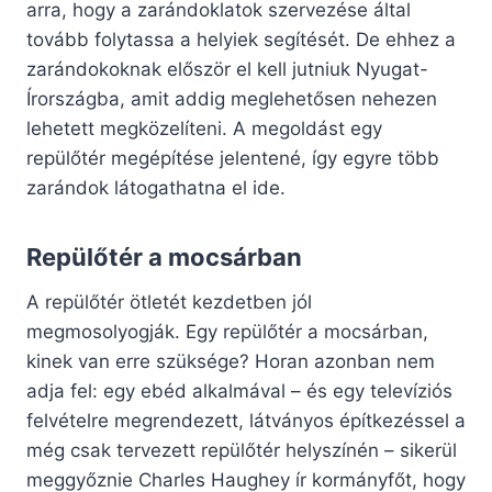
arra, hogy a zarándoklatok szervezése által
tovább folytassa a helyiek segítését. De ehhez a
zarándokoknak először el kell jutniuk Nyugat-
Írországba, amit addig meglehetősen nehezen
lehetett megközelíteni. A megoldást egy
repülőtér megépítése jelentené, így egyre több
zarándok látogathatna el ide.
Repülőtér a mocsárban
A repülőtér ötletét kezdetben jól
megmosolyogják. Egy repülőtér a mocsárban,
kinek van erre szüksége? Horan azonban nem
adja fel: egy ebéd alkalmával – és egy televíziós
felvételre megrendezett, látványos építkezéssel a
még csak tervezett repülőtér helyszínén – sikerül
meggyőznie Charles Haughey ír kormányfőt, hogy