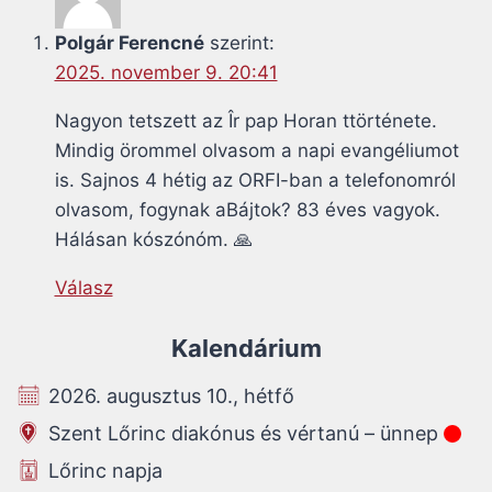
Polgár Ferencné
szerint:
2025. november 9. 20:41
Nagyon tetszett az Îr pap Horan ttörténete.
Mindig örommel olvasom a napi evangéliumot
is. Sajnos 4 hétig az ORFI-ban a telefonomról
olvasom, fogynak aBájtok? 83 éves vagyok.
Hálásan kószónóm. 🙏
Válasz
Kalendárium
2026. augusztus 10., hétfő
Szent Lőrinc diakónus és vértanú – ünnep
Lőrinc napja