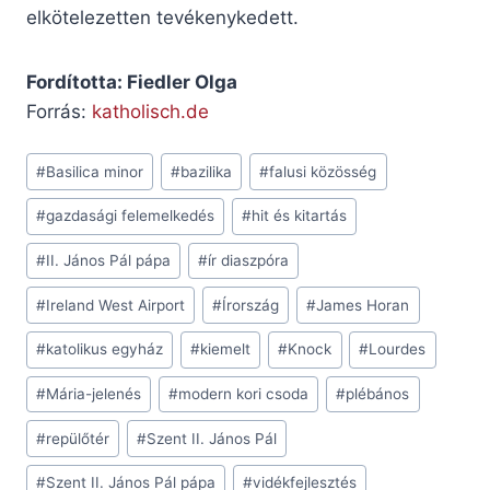
elkötelezetten tevékenykedett.
Fordította: Fiedler Olga
Forrás:
katholisch.de
Post
#
Basilica minor
#
bazilika
#
falusi közösség
Tags:
#
gazdasági felemelkedés
#
hit és kitartás
#
II. János Pál pápa
#
ír diaszpóra
#
Ireland West Airport
#
Írország
#
James Horan
#
katolikus egyház
#
kiemelt
#
Knock
#
Lourdes
#
Mária-jelenés
#
modern kori csoda
#
plébános
#
repülőtér
#
Szent II. János Pál
#
Szent II. János Pál pápa
#
vidékfejlesztés