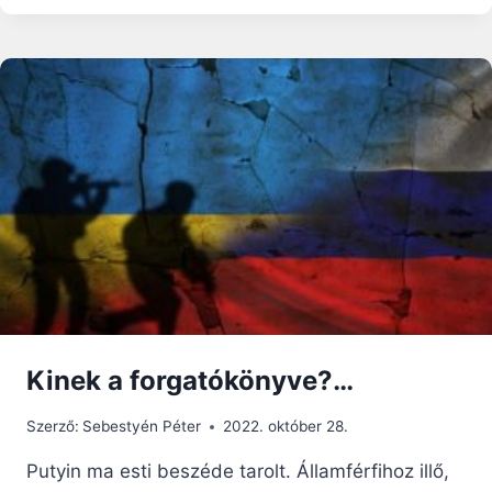
A
LEGNAGYOBB
VIGASZTALÓ
–
LELKESÍTŐ
Kinek a forgatókönyve?…
Szerző:
Sebestyén Péter
2022. október 28.
Putyin ma esti beszéde tarolt. Államférfihoz illő,