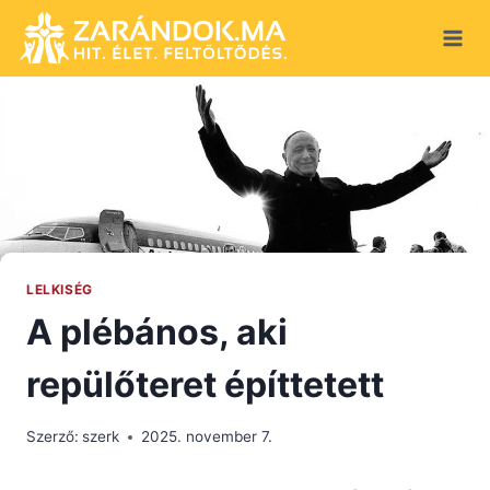
Skip
to
content
LELKISÉG
A plébános, aki
repülőteret építtetett
Szerző:
szerk
2025. november 7.