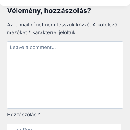
A
Vélemény, hozzászólás?
TEMPLOM
ÚJJÁÉPÍTÉSE
–
Az e-mail címet nem tesszük közzé.
A kötelező
ELŐBB
mezőket
*
karakterrel jelöltük
ISTEN
HÁZA,
AZTÁN
A
MIÉNK
Hozzászólás
*