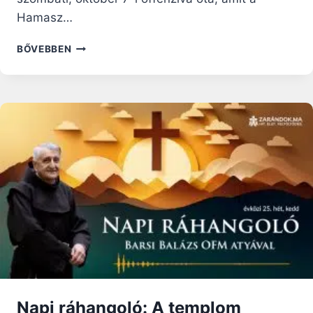
Hamasz…
A
BŐVEBBEN
GÁZAI
EZERNYI
KERESZTÉNY
SORSA
NAGYON
BIZONYTALAN
Napi ráhangoló: A templom