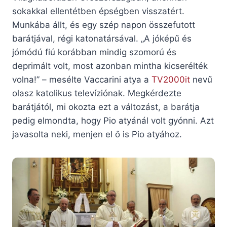
sokakkal ellentétben épségben visszatért.
Munkába állt, és egy szép napon összefutott
barátjával, régi katonatársával. „A jóképű és
jómódú fiú korábban mindig szomorú és
deprimált volt, most azonban mintha kicserélték
volna!” – mesélte Vaccarini atya a
TV2000it
nevű
olasz katolikus televíziónak. Megkérdezte
barátjától, mi okozta ezt a változást, a barátja
pedig elmondta, hogy Pio atyánál volt gyónni. Azt
javasolta neki, menjen el ő is Pio atyához.