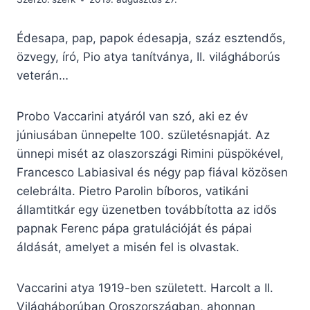
Édesapa, pap, papok édesapja, száz esztendős,
özvegy, író, Pio atya tanítványa, II. világháborús
veterán…
Probo Vaccarini atyáról van szó, aki ez év
júniusában ünnepelte 100. születésnapját. Az
ünnepi misét az olaszországi Rimini püspökével,
Francesco Labiasival és négy pap fiával közösen
celebrálta. Pietro Parolin bíboros, vatikáni
államtitkár egy üzenetben továbbította az idős
papnak Ferenc pápa gratulációját és pápai
áldását, amelyet a misén fel is olvastak.
Vaccarini atya 1919-ben született. Harcolt a II.
Világháborúban Oroszországban, ahonnan