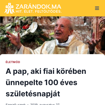
Skip
to
content
ÉLETMÓD
A pap, aki fiai körében
ünnepelte 100 éves
születésnapját
Szerző:
szerk
2019. augusztus 27.