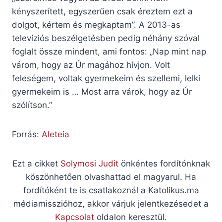
kényszerített, egyszerűen csak éreztem ezt a
dolgot, kértem és megkaptam”. A 2013-as
televíziós beszélgetésben pedig néhány szóval
foglalt össze mindent, ami fontos: „Nap mint nap
várom, hogy az Úr magához hívjon. Volt
feleségem, voltak gyermekeim és szellemi, lelki
gyermekeim is … Most arra várok, hogy az Úr
szólítson.”
Forrás:
Aleteia
Ezt a cikket
Solymosi Judit
önkéntes fordítónknak
köszönhetően olvashattad el magyarul. Ha
fordítóként te is csatlakoznál a Katolikus.ma
médiamisszióhoz, akkor várjuk jelentkezésedet a
Kapcsolat
oldalon keresztül.