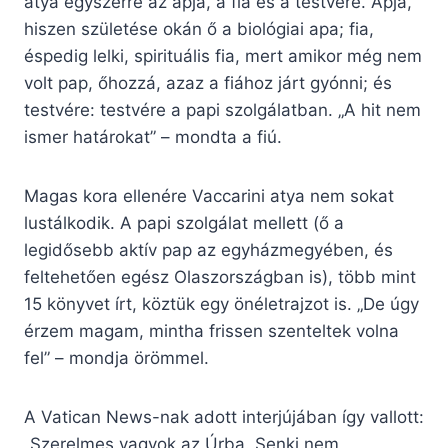
atya egyszerre az apja, a fia és a testvére. Apja,
hiszen születése okán ő a biológiai apa; fia,
éspedig lelki, spirituális fia, mert amikor még nem
volt pap, őhozzá, azaz a fiához járt gyónni; és
testvére: testvére a papi szolgálatban. „A hit nem
ismer határokat” – mondta a fiú.
Magas kora ellenére Vaccarini atya nem sokat
lustálkodik. A papi szolgálat mellett (ő a
legidősebb aktív pap az egyházmegyében, és
feltehetően egész Olaszországban is), több mint
15 könyvet írt, köztük egy önéletrajzot is. „De úgy
érzem magam, mintha frissen szenteltek volna
fel” – mondja örömmel.
A Vatican News-nak adott interjújában így vallott:
„Szerelmes vagyok az Úrba. Senki nem