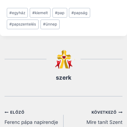
Post
#
egyház
#
kiemelt
#
pap
#
papság
Tags:
#
papszentelés
#
ünnep
szerk
Bejegyzés
ELŐZŐ
KÖVETKEZŐ
Ferenc pápa napirendje
Mire tanít Szent
navigáció