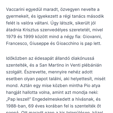
Vaccarini egyedül maradt, özvegyen nevelte a
gyermekeit, és igyekezett a régi tanács második
felét is valóra váltani. Úgy látszik, sikerült jól
átadnia Krisztus szenvedélyes szeretetét, mivel
1979 és 1999 között mind a négy fia: Giovanni,
Francesco, Giuseppe és Gioacchino is pap lett.
Időközben az édesapát állandó diakónussá
szentelték, és a San Martino in Venti plébánián
szolgált. Észrevette, mennyire nehéz adott
esetben olyan papot találni, aki helyettesít, misét
mond. Aztán egy mise közben mintha Pio atya
hangját hallotta volna, amint azt mondja neki:
„Pap leszel!” Engedelmeskedett a hívásnak, és
1988-ban, 69 éves korában fel is szentelték őt
pappá. Ott maradt ezen a kis településen, közel