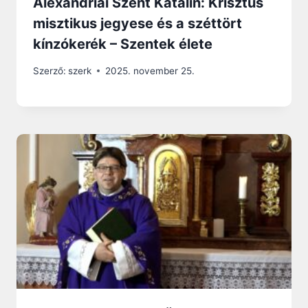
Alexandriai Szent Katalin: Krisztus
misztikus jegyese és a széttört
kínzókerék – Szentek élete
Szerző:
szerk
2025. november 25.