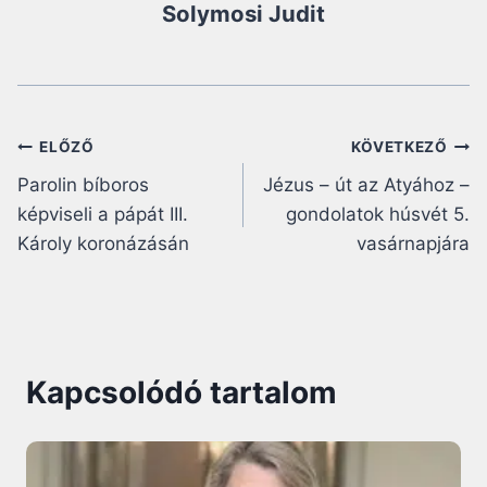
Solymosi Judit
Bejegyzés
ELŐZŐ
KÖVETKEZŐ
Parolin bíboros
Jézus – út az Atyához –
navigáció
képviseli a pápát III.
gondolatok húsvét 5.
Károly koronázásán
vasárnapjára
Kapcsolódó tartalom