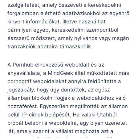
szolgáltatást, amely összeveti a kereskedelmi
forgalomban elérhető adatbázisokból az egyénről
kinyert információkat, illetve használhat
bármilyen egyéb, kereskedelmi szempontból
észszerű módszert, amely nyilvános vagy magán
tranzakciók adataira támaszkodik.
A Pornhub elnevezésű weboldalt és az
anyavállalata, a MindGeek által működtetett más
pornográf weboldalakat annyira feldühítette a
jogszabály, hogy úgy döntöttek, az egész
államban blokkolni fogják a weboldalukhoz való
hozzáférést. Egyszerűen megtiltották az államon
belüli IP-címek belépését. Ha valaki Utahból
próbál belépni a weboldalra, egy olyan üzenetet
lát, amely szerint a vállalat meghozta azt a