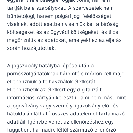
egyaránt felelősségre fogják vonni, ha nem
tartják be a szabályokat. A szervezetek nem
büntetőjogi, hanem polgári jogi felelősséget
viselnek, adott esetben viselniük kell a bírósági
költségeket és az ügyvédi költségeket, és tilos
megőrizniük az adatokat, amelyekhez az eljárás
során hozzájutottak.
A jogszabály hatályba lépése után a
pornószolgáltatóknak háromféle módon kell majd
ellenőrizniük a felhasználók életkorát.
Ellenőrizhetik az életkort egy digitalizált
információs kártyán keresztül, ami nem más, mint
a jogosítvány vagy személyi igazolvány elő- és
hátoldalán látható összes adatelemet tartalmazó
adatfájl. Igénybe vehet az ellenőrzéshez egy
független, harmadik féltől származó ellenőrző