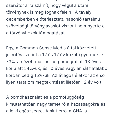
szenátor arra számít, hogy végül a utahi
törvénynek is meg fognak felelni. A tavaly
decemberben előterjesztett, hasonló tartalmú
szövetségi törvényjavaslat viszont nem nyerte el
a törvényhozók támogatását.
Egy, a Common Sense Media által közzétett
jelentés szerint a 12 és 17 év közötti gyermekek
73%-a nézett már online pornográfiát, 13 éves
kor alatt 54%-uk, és 10 éves vagy annál fiatalabb
korban pedig 15%-uk. Az átlagos életkor az első
ilyen tartalom megtekintését illetően 12 év volt.
A pornóhasználat és a pornófüggőség
kimutathatóan nagy terhet ró a házasságokra és
a lelki egészségre. Amint erről a CNA is