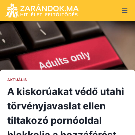
Skip
to
content
AKTUÁLIS
A kiskorúakat védő utahi
törvényjavaslat ellen
tiltakozó pornóoldal
blokkolja a hozzáférést