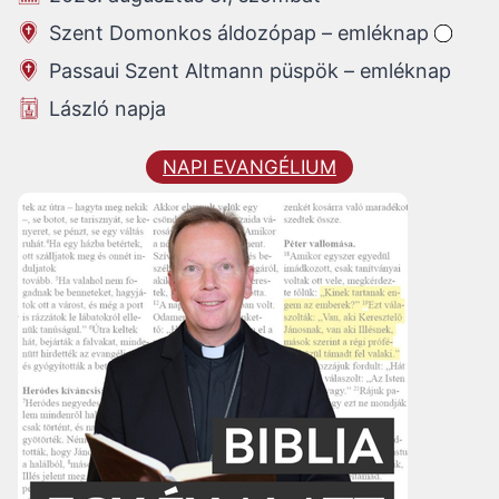
Szent Domonkos áldozópap – emléknap
Passaui Szent Altmann püspök – emléknap
László napja
NAPI EVANGÉLIUM