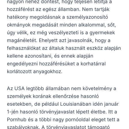
nagyon nehéz döntést, hogy teljesen letiltja a
hozzáférést az egész államban. Nem tartják
hatékony megoldásnak a személyazonosító
okmányok megadását minden alkalommal, sőt,
úgy vélik, ez még veszélyezteti is a gyermekek
magánéletét. Ehelyett azt javasolnák, hogy a
felhasználókat az általuk használt eszköz alapján
kellene azonosítani, és ennek alapján
engedélyezni hozzáférésüket a korhatárral
korlátozott anyagokhoz.
Az USA legtöbb államában nem követelmény a
személyek korának ellenőrzése hasonló
esetekben, de például Louisianában idén január
1-jén hasonló törvényjavaslat lépett életbe. Itt a
Pornhub és a többi nagy pornóoldal eleget tett a
szabályoknak. A törvényjavaslatot támogató