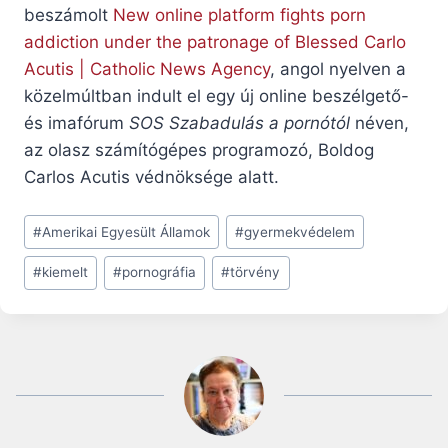
beszámolt
New online platform fights porn
addiction under the patronage of Blessed Carlo
Acutis | Catholic News Agency
, angol nyelven a
közelmúltban indult el egy új online beszélgető-
és imafórum
SOS Szabadulás a pornótól
néven,
az olasz számítógépes programozó, Boldog
Carlos Acutis védnöksége alatt.
Post
#
Amerikai Egyesült Államok
#
gyermekvédelem
Tags:
#
kiemelt
#
pornográfia
#
törvény