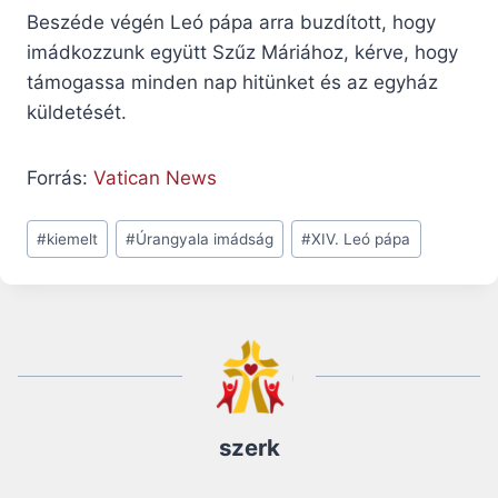
Beszéde végén Leó pápa arra buzdított, hogy
imádkozzunk együtt Szűz Máriához, kérve, hogy
támogassa minden nap hitünket és az egyház
küldetését.
Forrás:
Vatican News
Post
#
kiemelt
#
Úrangyala imádság
#
XIV. Leó pápa
Tags:
szerk