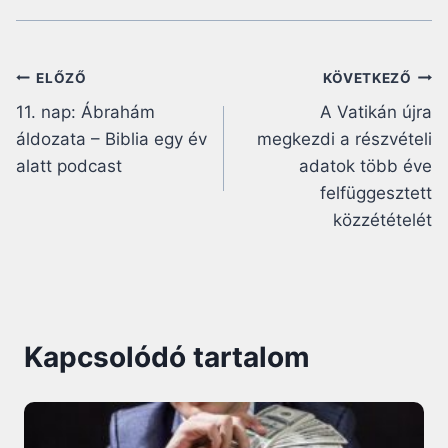
Bejegyzés
ELŐZŐ
KÖVETKEZŐ
11. nap: Ábrahám
A Vatikán újra
navigáció
áldozata – Biblia egy év
megkezdi a részvételi
alatt podcast
adatok több éve
felfüggesztett
közzétételét
Kapcsolódó tartalom