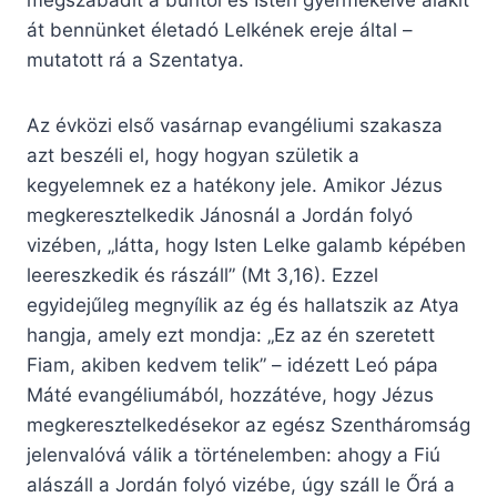
megszabadít a bűntől és Isten gyermekeivé alakít
át bennünket életadó Lelkének ereje által –
mutatott rá a Szentatya.
Az évközi első vasárnap evangéliumi szakasza
azt beszéli el, hogy hogyan születik a
kegyelemnek ez a hatékony jele. Amikor Jézus
megkeresztelkedik Jánosnál a Jordán folyó
vizében, „látta, hogy Isten Lelke galamb képében
leereszkedik és rászáll” (Mt 3,16). Ezzel
egyidejűleg megnyílik az ég és hallatszik az Atya
hangja, amely ezt mondja: „Ez az én szeretett
Fiam, akiben kedvem telik” – idézett Leó pápa
Máté evangéliumából, hozzátéve, hogy Jézus
megkeresztelkedésekor az egész Szentháromság
jelenvalóvá válik a történelemben: ahogy a Fiú
alászáll a Jordán folyó vizébe, úgy száll le Őrá a