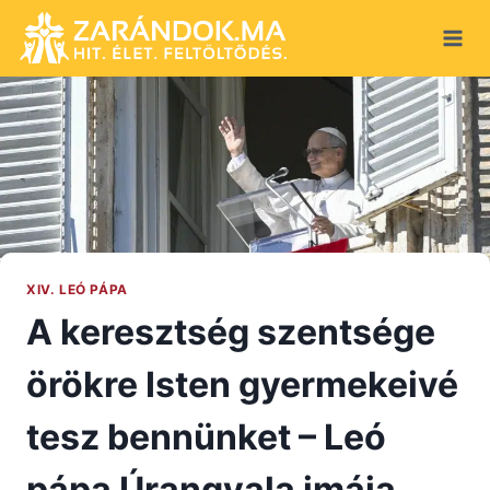
Skip
to
content
XIV. LEÓ PÁPA
A keresztség szentsége
örökre Isten gyermekeivé
tesz bennünket – Leó
pápa Úrangyala imája