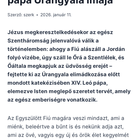
Szerző:
szerk
2026. január 11.
Jézus megkeresztelkedésekor az egész
Szentháromság jelenvalóvá válik a
történelemben: ahogy a Fiú alászáll a Jordán
folyó vizébe, úgy száll le Őrá a Szentlélek, és
Őáltala megkapjuk az üdvösség erejét –
fejtette ki az Úrangyala elimádkozása előtt
mondott katekézisében XIV. Leó pápa,
elemezve Isten meglepő szeretet tervét, amely
az egész emberiségre vonatkozik.
Az Egyszülött Fiú magára veszi mindazt, ami a
miénk, beleértve a bűnt is és nekünk adja azt,
ami az övé, vagyis egy új és örök élet kegyelmét