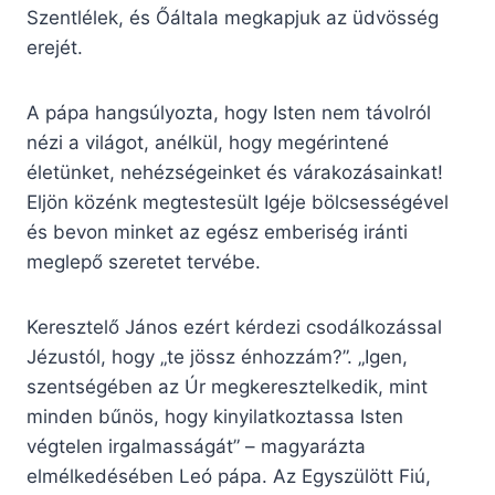
Szentlélek, és Őáltala megkapjuk az üdvösség
erejét.
A pápa hangsúlyozta, hogy Isten nem távolról
nézi a világot, anélkül, hogy megérintené
életünket, nehézségeinket és várakozásainkat!
Eljön közénk megtestesült Igéje bölcsességével
és bevon minket az egész emberiség iránti
meglepő szeretet tervébe.
Keresztelő János ezért kérdezi csodálkozással
Jézustól, hogy „te jössz énhozzám?”. „Igen,
szentségében az Úr megkeresztelkedik, mint
minden bűnös, hogy kinyilatkoztassa Isten
végtelen irgalmasságát” – magyarázta
elmélkedésében Leó pápa. Az Egyszülött Fiú,