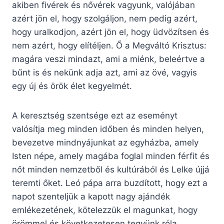
akiben fivérek és nővérek vagyunk, valójában
azért jön el, hogy szolgáljon, nem pedig azért,
hogy uralkodjon, azért jön el, hogy üdvözítsen és
nem azért, hogy elítéljen. Ő a Megváltó Krisztus:
magára veszi mindazt, ami a miénk, beleértve a
bűnt is és nekünk adja azt, ami az övé, vagyis
egy új és örök élet kegyelmét.
A keresztség szentsége ezt az eseményt
valósítja meg minden időben és minden helyen,
bevezetve mindnyájunkat az egyházba, amely
Isten népe, amely magába foglal minden férfit és
nőt minden nemzetből és kultúrából és Lelke újjá
teremti őket. Leó pápa arra buzdított, hogy ezt a
napot szenteljük a kapott nagy ajándék
emlékezetének, kötelezzük el magunkat, hogy
örömmel és következetesen tegyünk róla