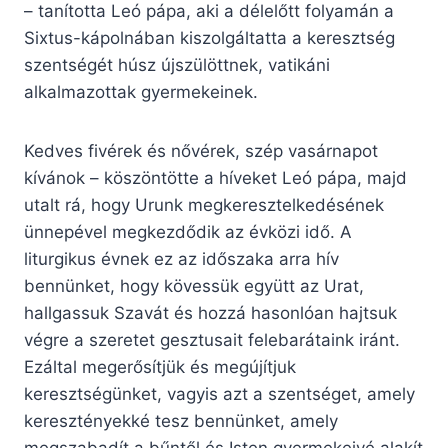
– tanította Leó pápa, aki a délelőtt folyamán a
Sixtus-kápolnában kiszolgáltatta a keresztség
szentségét húsz újszülöttnek, vatikáni
alkalmazottak gyermekeinek.
Kedves fivérek és nővérek, szép vasárnapot
kívánok – köszöntötte a híveket Leó pápa, majd
utalt rá, hogy Urunk megkeresztelkedésének
ünnepével megkezdődik az évközi idő. A
liturgikus évnek ez az időszaka arra hív
bennünket, hogy kövessük együtt az Urat,
hallgassuk Szavát és hozzá hasonlóan hajtsuk
végre a szeretet gesztusait felebarátaink iránt.
Ezáltal megerősítjük és megújítjuk
keresztségünket, vagyis azt a szentséget, amely
keresztényekké tesz bennünket, amely