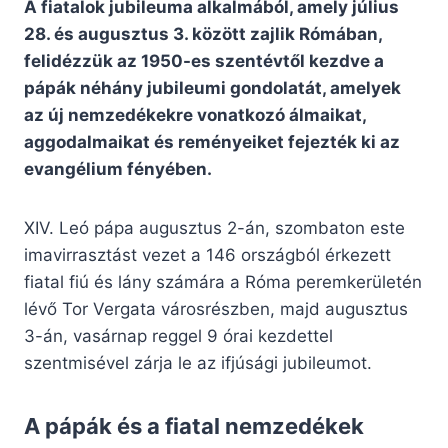
A fiatalok jubileuma alkalmából, amely július
28. és augusztus 3. között zajlik Rómában,
felidézzük az 1950-es szentévtől kezdve a
pápák néhány jubileumi gondolatát, amelyek
az új nemzedékekre vonatkozó álmaikat,
aggodalmaikat és reményeiket fejezték ki az
evangélium fényében.
XIV. Leó pápa augusztus 2-án, szombaton este
imavirrasztást vezet a 146 országból érkezett
fiatal fiú és lány számára a Róma peremkerületén
lévő Tor Vergata városrészben, majd augusztus
3-án, vasárnap reggel 9 órai kezdettel
szentmisével zárja le az ifjúsági jubileumot.
A pápák és a fiatal nemzedékek