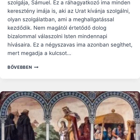
szolgája, Sámuel. Ez a ráhagyatkozó ima minden
keresztény imája is, aki az Urat kívánja szolgálni,
olyan szolgálatban, ami a meghallgatással
kezdődik. Nem magától értetődő dolog
bizalommal válaszolni Isten mindennapi
hívásaira. Ez a négyszavas ima azonban segíthet,
mert megadja a kulcsot…
EGY
BŐVEBBEN
NÉGY
SZÓBÓL
ÁLLÓ,
FÉLELMETESEN
HATÉKONY
IMÁDSÁG