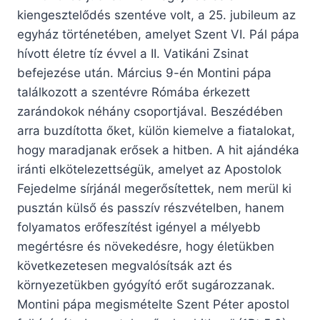
kiengesztelődés szentéve volt, a 25. jubileum az
egyház történetében, amelyet Szent VI. Pál pápa
hívott életre tíz évvel a II. Vatikáni Zsinat
befejezése után. Március 9-én Montini pápa
találkozott a szentévre Rómába érkezett
zarándokok néhány csoportjával. Beszédében
arra buzdította őket, külön kiemelve a fiatalokat,
hogy maradjanak erősek a hitben. A hit ajándéka
iránti elkötelezettségük, amelyet az Apostolok
Fejedelme sírjánál megerősítettek, nem merül ki
pusztán külső és passzív részvételben, hanem
folyamatos erőfeszítést igényel a mélyebb
megértésre és növekedésre, hogy életükben
következetesen megvalósítsák azt és
környezetükben gyógyító erőt sugározzanak.
Montini pápa megismételte Szent Péter apostol