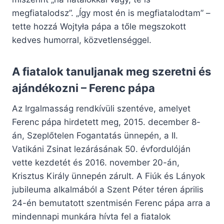
megfiatalodsz”. „Így most én is megfiatalodtam” –
tette hozzá Wojtyła pápa a tőle megszokott
kedves humorral, közvetlenséggel.
A fiatalok tanuljanak meg szeretni és
ajándékozni – Ferenc pápa
Az Irgalmasság rendkívüli szentéve, amelyet
Ferenc pápa hirdetett meg, 2015. december 8-
án, Szeplőtelen Fogantatás ünnepén, a II.
Vatikáni Zsinat lezárásának 50. évfordulóján
vette kezdetét és 2016. november 20-án,
Krisztus Király ünnepén zárult. A Fiúk és Lányok
jubileuma alkalmából a Szent Péter téren április
24-én bemutatott szentmisén Ferenc pápa arra a
mindennapi munkára hívta fel a fiatalok