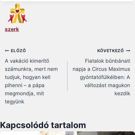
szerk
Bejegyzés
ELŐZŐ
KÖVETKEZŐ
A vakáció kimerítő
Fiatalok bűnbánati
navigáció
számunkra, mert nem
napja a Circus Maximus
tudjuk, hogyan kell
gyóntatófülkéiben: A
pihenni – a pápa
változást magukon
megmondja, mit
kezdik
tegyünk
Kapcsolódó tartalom