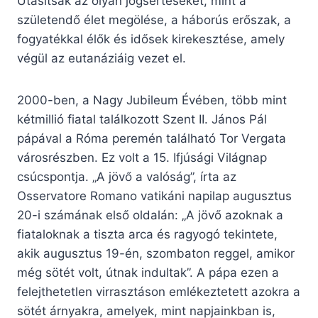
Utasítsák az olyan jogsértéseket, mint a
születendő élet megölése, a háborús erőszak, a
fogyatékkal élők és idősek kirekesztése, amely
végül az eutanáziáig vezet el.
2000-ben, a Nagy Jubileum Évében, több mint
kétmillió fiatal találkozott Szent II. János Pál
pápával a Róma peremén található Tor Vergata
városrészben. Ez volt a 15. Ifjúsági Világnap
csúcspontja. „A jövő a valóság”, írta az
Osservatore Romano vatikáni napilap augusztus
20-i számának első oldalán: „A jövő azoknak a
fiataloknak a tiszta arca és ragyogó tekintete,
akik augusztus 19-én, szombaton reggel, amikor
még sötét volt, útnak indultak”. A pápa ezen a
felejthetetlen virrasztáson emlékeztetett azokra a
sötét árnyakra, amelyek, mint napjainkban is,