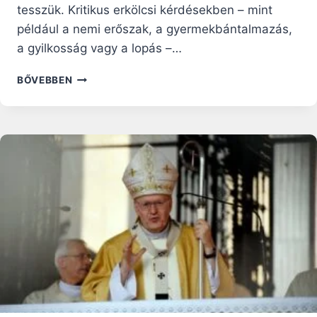
tesszük. Kritikus erkölcsi kérdésekben – mint
például a nemi erőszak, a gyermekbántalmazás,
a gyilkosság vagy a lopás –…
MILYEN
BŐVEBBEN
VÁLASZOKAT
ADHATUNK
EGY
ABORTUSZPÁRTI
EMBERTÁRSUNKKAL
FOLYTATOTT
VITÁBAN?