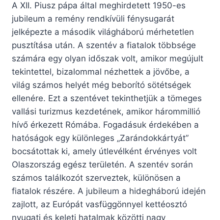
A XII. Piusz pápa által meghirdetett 1950-es
jubileum a remény rendkívüli fénysugarát
jelképezte a második világháború mérhetetlen
pusztítása után. A szentév a fiatalok többsége
számára egy olyan időszak volt, amikor megújult
tekintettel, bizalommal nézhettek a jövőbe, a
világ számos helyét még beborító sötétségek
ellenére. Ezt a szentévet tekinthetjük a tömeges
vallási turizmus kezdetének, amikor hárommillió
hívő érkezett Rómába. Fogadásuk érdekében a
hatóságok egy különleges „Zarándokkártyát”
bocsátottak ki, amely útlevélként érvényes volt
Olaszország egész területén. A szentév során
számos találkozót szerveztek, különösen a
fiatalok részére. A jubileum a hidegháború idején
zajlott, az Európát vasfüggönnyel kettéosztó
nyugati és keleti hatalmak közötti nagy