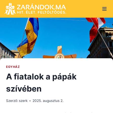
Skip
to
content
EGYHÁZ
A fiatalok a pápák
szívében
Szerző:
szerk
2025. augusztus 2.