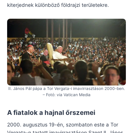
kiterjednek különböző földrajzi területekre.
II. János Pál pápa a Tor Vergata-i imavirrasztáson 2000-ben.
– Fotó: via Vatican Media
A fiatalok a hajnal őrszemei
2000. augusztus 19-én, szombaton este a Tor
Vergata-n tartott imavirrasztáson Szent II. János