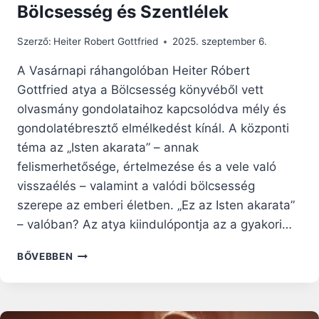
Bölcsesség és Szentlélek
Szerző:
Heiter Robert Gottfried
2025. szeptember 6.
A Vasárnapi ráhangolóban Heiter Róbert
Gottfried atya a Bölcsesség könyvéből vett
olvasmány gondolataihoz kapcsolódva mély és
gondolatébresztő elmélkedést kínál. A központi
téma az „Isten akarata” – annak
felismerhetősége, értelmezése és a vele való
visszaélés – valamint a valódi bölcsesség
szerepe az emberi életben. „Ez az Isten akarata”
– valóban? Az atya kiindulópontja az a gyakori…
VASÁRNAPI
BŐVEBBEN
RÁHANGOLÓ:
ISTEN
AKARATÁNAK
FELISMERÉSE