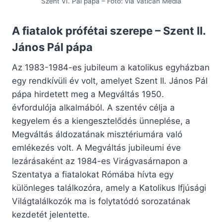
Szent VI. Pál pápa – Fotó: via Vatican Media
A fiatalok prófétai szerepe – Szent II.
János Pál pápa
Az 1983-1984-es jubileum a katolikus egyházban
egy rendkívüli év volt, amelyet Szent II. János Pál
pápa hirdetett meg a Megváltás 1950.
évfordulója alkalmából. A szentév célja a
kegyelem és a kiengesztelődés ünneplése, a
Megváltás áldozatának misztériumára való
emlékezés volt. A Megváltás jubileumi éve
lezárásaként az 1984-es Virágvasárnapon a
Szentatya a fiatalokat Rómába hívta egy
különleges találkozóra, amely a Katolikus Ifjúsági
Világtalálkozók ma is folytatódó sorozatának
kezdetét jelentette.