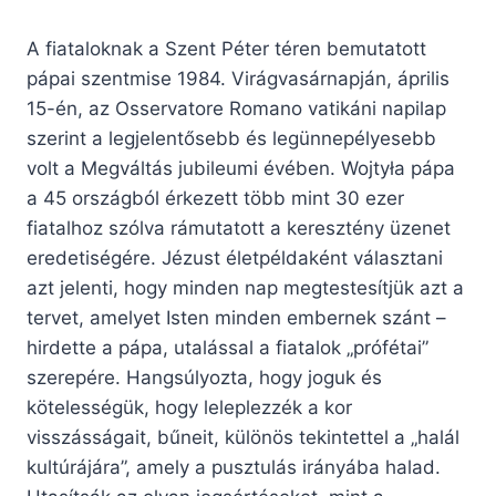
A fiataloknak a Szent Péter téren bemutatott
pápai szentmise 1984. Virágvasárnapján, április
15-én, az Osservatore Romano vatikáni napilap
szerint a legjelentősebb és legünnepélyesebb
volt a Megváltás jubileumi évében. Wojtyła pápa
a 45 országból érkezett több mint 30 ezer
fiatalhoz szólva rámutatott a keresztény üzenet
eredetiségére. Jézust életpéldaként választani
azt jelenti, hogy minden nap megtestesítjük azt a
tervet, amelyet Isten minden embernek szánt –
hirdette a pápa, utalással a fiatalok „prófétai”
szerepére. Hangsúlyozta, hogy joguk és
kötelességük, hogy leleplezzék a kor
visszásságait, bűneit, különös tekintettel a „halál
kultúrájára”, amely a pusztulás irányába halad.