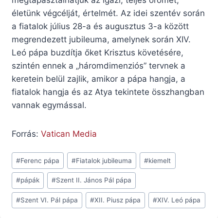
megtapasztalhatjuk az igazi, teljes örömet,
életünk végcélját, értelmét. Az idei szentév során
a fiatalok július 28-a és augusztus 3-a között
megrendezett jubileuma, amelynek során XIV.
Leó pápa buzdítja őket Krisztus követésére,
szintén ennek a „háromdimenziós” tervnek a
keretein belül zajlik, amikor a pápa hangja, a
fiatalok hangja és az Atya tekintete összhangban
vannak egymással.
Forrás:
Vatican Media
Post
#
Ferenc pápa
#
Fiatalok jubileuma
#
kiemelt
Tags:
#
pápák
#
Szent II. János Pál pápa
#
Szent VI. Pál pápa
#
XII. Piusz pápa
#
XIV. Leó pápa