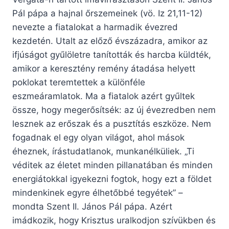
Pál pápa a hajnal őrszemeinek (vö. Iz 21,11-12)
nevezte a fiatalokat a harmadik évezred
kezdetén. Utalt az előző évszázadra, amikor az
ifjúságot gyűlöletre tanították és harcba küldték,
amikor a keresztény remény átadása helyett
poklokat teremtettek a különféle
eszmeáramlatok. Ma a fiatalok azért gyűltek
össze, hogy megerősítsék: az új évezredben nem
lesznek az erőszak és a pusztítás eszköze. Nem
fogadnak el egy olyan világot, ahol mások
éheznek, írástudatlanok, munkanélküliek. „Ti
véditek az életet minden pillanatában és minden
energiátokkal igyekezni fogtok, hogy ezt a földet
mindenkinek egyre élhetőbbé tegyétek” –
mondta Szent II. János Pál pápa. Azért
imádkozik, hogy Krisztus uralkodjon szívükben és