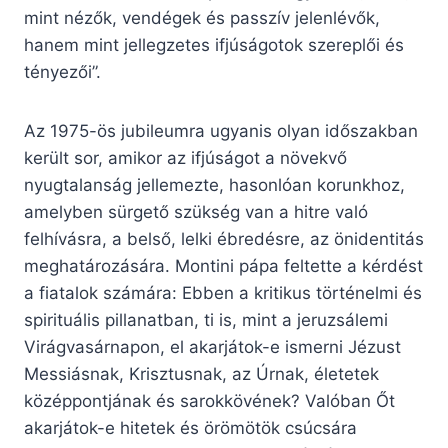
mint nézők, vendégek és passzív jelenlévők,
hanem mint jellegzetes ifjúságotok szereplői és
tényezői”.
Az 1975-ös jubileumra ugyanis olyan időszakban
került sor, amikor az ifjúságot a növekvő
nyugtalanság jellemezte, hasonlóan korunkhoz,
amelyben sürgető szükség van a hitre való
felhívásra, a belső, lelki ébredésre, az önidentitás
meghatározására. Montini pápa feltette a kérdést
a fiatalok számára: Ebben a kritikus történelmi és
spirituális pillanatban, ti is, mint a jeruzsálemi
Virágvasárnapon, el akarjátok-e ismerni Jézust
Messiásnak, Krisztusnak, az Úrnak, életetek
középpontjának és sarokkövének? Valóban Őt
akarjátok-e hitetek és örömötök csúcsára