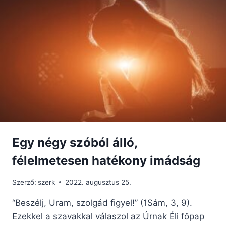
–
BÖLCSESSÉG
ÉS
SZENTLÉLEK
Egy négy szóból álló,
félelmetesen hatékony imádság
Szerző:
szerk
2022. augusztus 25.
“Beszélj, Uram, szolgád figyel!” (1Sám, 3, 9).
Ezekkel a szavakkal válaszol az Úrnak Éli főpap