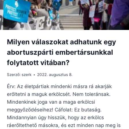
Milyen válaszokat adhatunk egy
abortuszpárti embertársunkkal
folytatott vitában?
Szerző:
szerk
2022. augusztus 8.
Érv: Az életpártiak mindenki másra rá akarják
erőltetni a maguk erkölcsét. Nem toleránsak.
Mindenkinek joga van a maga erkölcsi
meggyőződéseihez! Cáfolat: Ez butaság.
Mindannyian úgy hisszük, hogy az erkölcs
ráerőltethető másokra, és ezt minden nap meg is