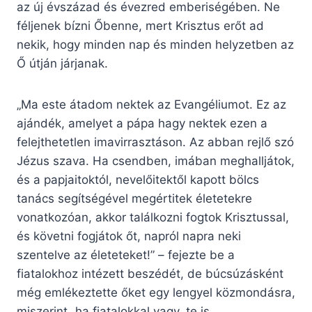
az új évszázad és évezred emberiségében. Ne
féljenek bízni Őbenne, mert Krisztus erőt ad
nekik, hogy minden nap és minden helyzetben az
Ő útján járjanak.
„Ma este átadom nektek az Evangéliumot. Ez az
ajándék, amelyet a pápa hagy nektek ezen a
felejthetetlen imavirrasztáson. Az abban rejlő szó
Jézus szava. Ha csendben, imában meghalljátok,
és a papjaitoktól, nevelőitektől kapott bölcs
tanács segítségével megértitek életetekre
vonatkozóan, akkor találkozni fogtok Krisztussal,
és követni fogjátok őt, napról napra neki
szentelve az életeteket!” – fejezte be a
fiatalokhoz intézett beszédét, de búcsúzásként
még emlékeztette őket egy lengyel közmondásra,
miszerint „ha fiatalokkal vagy, te is