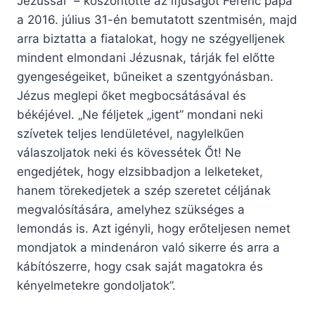
Jézussal” – köszöntötte az ifjúságot Ferenc pápa
a 2016. július 31-én bemutatott szentmisén, majd
arra biztatta a fiatalokat, hogy ne szégyelljenek
mindent elmondani Jézusnak, tárják fel előtte
gyengeségeiket, bűneiket a szentgyónásban.
Jézus meglepi őket megbocsátásával és
békéjével. „Ne féljetek „igent” mondani neki
szívetek teljes lendületével, nagylelkűen
válaszoljatok neki és kövessétek Őt! Ne
engedjétek, hogy elzsibbadjon a lelketeket,
hanem törekedjetek a szép szeretet céljának
megvalósítására, amelyhez szükséges a
lemondás is. Azt igényli, hogy erőteljesen nemet
mondjatok a mindenáron való sikerre és arra a
kábítószerre, hogy csak saját magatokra és
kényelmetekre gondoljatok”.