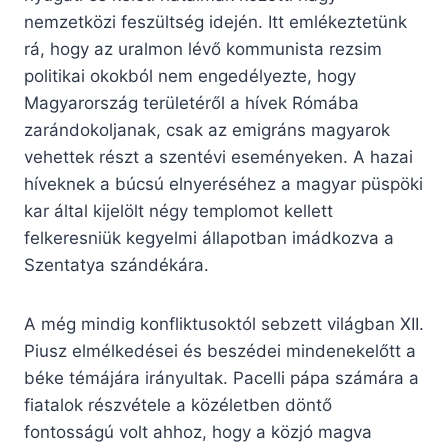
nemzetközi feszültség idején. Itt emlékeztetünk
rá, hogy az uralmon lévő kommunista rezsim
politikai okokból nem engedélyezte, hogy
Magyarország területéről a hívek Rómába
zarándokoljanak, csak az emigráns magyarok
vehettek részt a szentévi eseményeken. A hazai
híveknek a búcsú elnyeréséhez a magyar püspöki
kar által kijelölt négy templomot kellett
felkeresniük kegyelmi állapotban imádkozva a
Szentatya szándékára.
A még mindig konfliktusoktól sebzett világban XII.
Piusz elmélkedései és beszédei mindenekelőtt a
béke témájára irányultak. Pacelli pápa számára a
fiatalok részvétele a közéletben döntő
fontosságú volt ahhoz, hogy a közjó magva