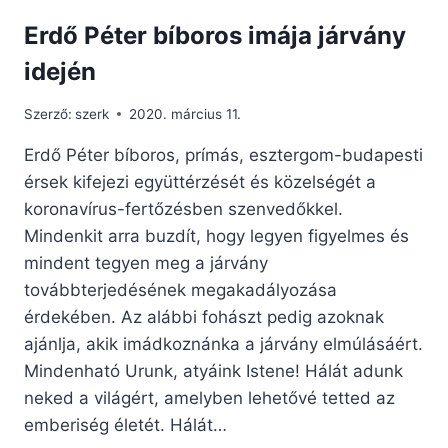
Erdő Péter bíboros imája járvány
idején
Szerző:
szerk
2020. március 11.
Erdő Péter bíboros, prímás, esztergom-budapesti
érsek kifejezi együttérzését és közelségét a
koronavírus-fertőzésben szenvedőkkel.
Mindenkit arra buzdít, hogy legyen figyelmes és
mindent tegyen meg a járvány
továbbterjedésének megakadályozása
érdekében. Az alábbi fohászt pedig azoknak
ajánlja, akik imádkoznánka a járvány elmúlásáért.
Mindenható Urunk, atyáink Istene! Hálát adunk
neked a világért, amelyben lehetővé tetted az
emberiség életét. Hálát…