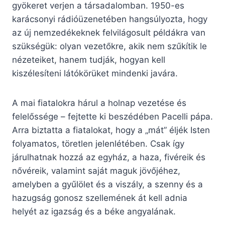
gyökeret verjen a társadalomban. 1950-es
karácsonyi rádióüzenetében hangsúlyozta, hogy
az új nemzedékeknek felvilágosult példákra van
szükségük: olyan vezetőkre, akik nem szűkítik le
nézeteiket, hanem tudják, hogyan kell
kiszélesíteni látókörüket mindenki javára.
A mai fiatalokra hárul a holnap vezetése és
felelőssége – fejtette ki beszédében Pacelli pápa.
Arra biztatta a fiatalokat, hogy a „mát” éljék Isten
folyamatos, töretlen jelenlétében. Csak így
járulhatnak hozzá az egyház, a haza, fivéreik és
nővéreik, valamint saját maguk jövőjéhez,
amelyben a gyűlölet és a viszály, a szenny és a
hazugság gonosz szellemének át kell adnia
helyét az igazság és a béke angyalának.