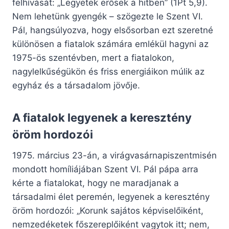
felhívását: „Legyetek erősek a hitben” (1Pt 5,9).
Nem lehetünk gyengék – szögezte le Szent VI.
Pál, hangsúlyozva, hogy elsősorban ezt szeretné
különösen a fiatalok számára emlékül hagyni az
1975-ös szentévben, mert a fiatalokon,
nagylelkűségükön és friss energiáikon múlik az
egyház és a társadalom jövője.
A fiatalok legyenek a keresztény
öröm hordozói
1975. március 23-án, a virágvasárnapiszentmisén
mondott homíliájában Szent VI. Pál pápa arra
kérte a fiatalokat, hogy ne maradjanak a
társadalmi élet peremén, legyenek a keresztény
öröm hordozói: „Korunk sajátos képviselőiként,
nemzedéketek főszereplőiként vagytok itt; nem,