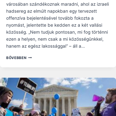
városában szándékoznak maradni, ahol az izraeli
hadsereg az elmúlt napokban egy tervezett
offenzíva bejelentésével tovább fokozta a
nyomást, jelentette be kedden ez a két vallási
közösség. „Nem tudjuk pontosan, mi fog történni
ezen a helyen, nem csak a mi közösségünkkel,
hanem az egész lakossággal” – áll a…
A
BŐVEBBEN
KATOLIKUS
ÉS
ORTODOX
EGYHÁZIAK
AZT
MONDJÁK,
ŐK
GÁZAVÁROSBAN
AKARNAK
MARADNI