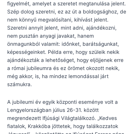
figyelmét, amelyet a szeretet megtanulása jelent.
Szép dolog szeretni, ez az út a boldogsághoz, de
nem könnyű megvalósítani, kihívást jelent.
Szeretni annyit jelent, mint adni, ajándékozni,
nem pusztán anyagi javakat, hanem
önmagunkból valamit: időnket, barátságunkat,
képességeinket. Példa erre, hogy szüleik nekik
ajándékozták a lehetőséget, hogy eljöjjenek erre
a római jubileumra és ez örömet okozott nekik,
még akkor, is, ha mindez lemondással járt
számukra.
A jubileumi év egyik központi eseménye volt a
Lengyelországban július 26-31. között
megrendezett Ifjúsági Világtalálkozó. „Kedves
fiatalok, Krakkóba jöttetek, hogy találkozzatok