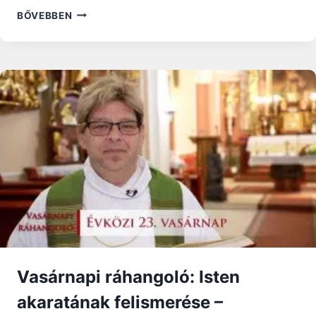
ERDŐ
BŐVEBBEN
PÉTER
BÍBOROS
IMÁJA
JÁRVÁNY
IDEJÉN
Vasárnapi ráhangoló: Isten
akaratának felismerése –