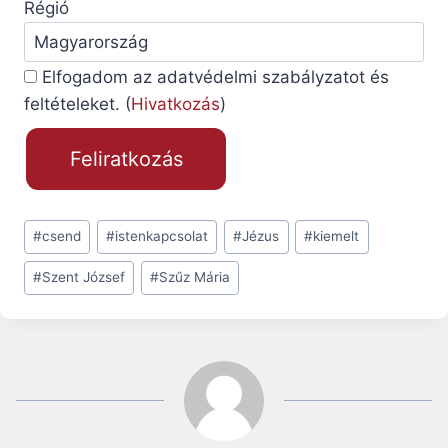
Régió
Elfogadom az adatvédelmi szabályzatot és
feltételeket. (
Hivatkozás
)
Post
#
csend
#
istenkapcsolat
#
Jézus
#
kiemelt
Tags:
#
Szent József
#
Szűz Mária