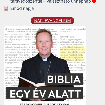
társvédőszentje – választható ünnepnap
Emőd napja
NAPI EVANGÉLIUM