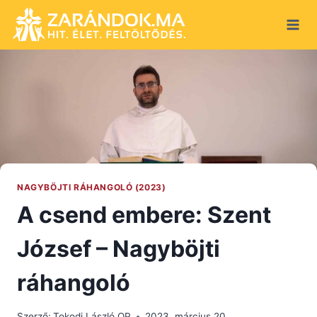
Skip
to
content
NAGYBÖJTI RÁHANGOLÓ (2023)
A csend embere: Szent
József – Nagyböjti
ráhangoló
Szerző:
Tokodi László OP
2023. március 20.