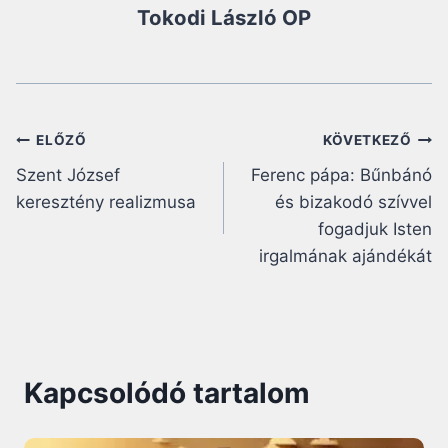
Tokodi László OP
Bejegyzés
ELŐZŐ
KÖVETKEZŐ
Szent József
Ferenc pápa: Bűnbánó
navigáció
keresztény realizmusa
és bizakodó szívvel
fogadjuk Isten
irgalmának ajándékát
Kapcsolódó tartalom