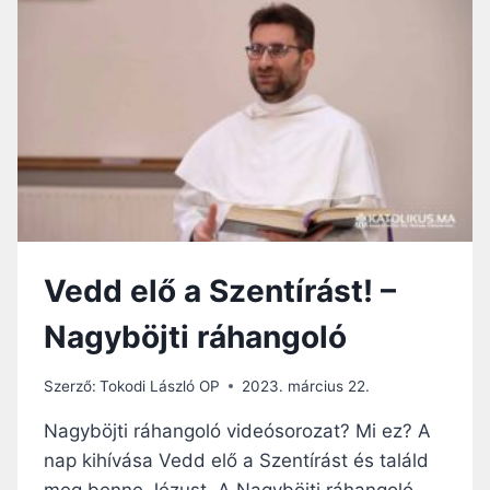
NAGYBÖJTI
RÁHANGOLÓ
Vedd elő a Szentírást! –
Nagyböjti ráhangoló
Szerző:
Tokodi László OP
2023. március 22.
Nagyböjti ráhangoló videósorozat? Mi ez? A
nap kihívása Vedd elő a Szentírást és találd
meg benne Jézust. A Nagyböjti ráhangoló