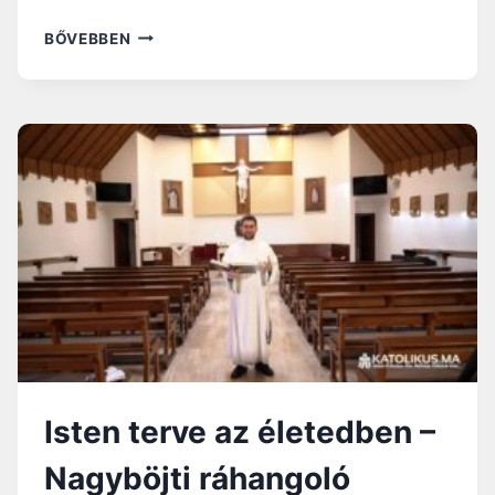
A
BŐVEBBEN
CSENDBEN
VALÓ
NÖVEKEDÉS
–
NAGYBÖJTI
RÁHANGOLÓ
Isten terve az életedben –
Nagyböjti ráhangoló