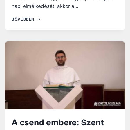
napi elmélkedését, akkor a…
BŰN
BŐVEBBEN
ÉS
BETEGSÉG
–
NAGYBÖJTI
RÁHANGOLÓ
A csend embere: Szent