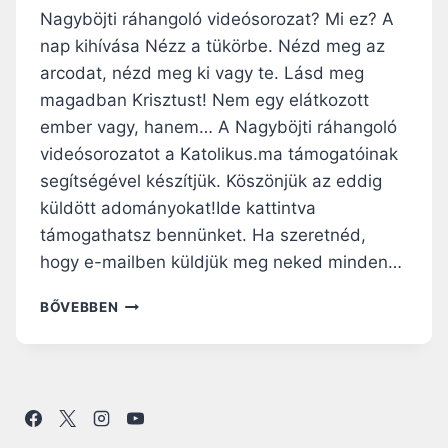
Nagyböjti ráhangoló videósorozat? Mi ez? A
nap kihívása Nézz a tükörbe. Nézd meg az
arcodat, nézd meg ki vagy te. Lásd meg
magadban Krisztust! Nem egy elátkozott
ember vagy, hanem… A Nagyböjti ráhangoló
videósorozatot a Katolikus.ma támogatóinak
segítségével készítjük. Köszönjük az eddig
küldött adományokat!Ide kattintva
támogathatsz bennünket. Ha szeretnéd,
hogy e-mailben küldjük meg neked minden…
A
BŐVEBBEN
KÜLDÖTT
–
NAGYBÖJTI
RÁHANGOLÓ