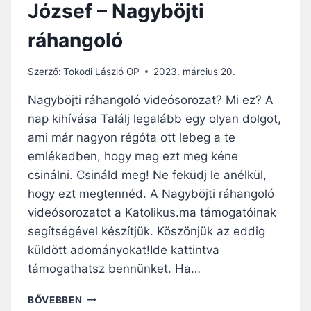
József – Nagyböjti
ráhangoló
Szerző:
Tokodi László OP
2023. március 20.
Nagyböjti ráhangoló videósorozat? Mi ez? A
nap kihívása Találj legalább egy olyan dolgot,
ami már nagyon régóta ott lebeg a te
emlékedben, hogy meg ezt meg kéne
csinálni. Csináld meg! Ne feküdj le anélkül,
hogy ezt megtennéd. A Nagyböjti ráhangoló
videósorozatot a Katolikus.ma támogatóinak
segítségével készítjük. Köszönjük az eddig
küldött adományokat!Ide kattintva
támogathatsz bennünket. Ha…
A
BŐVEBBEN
CSEND