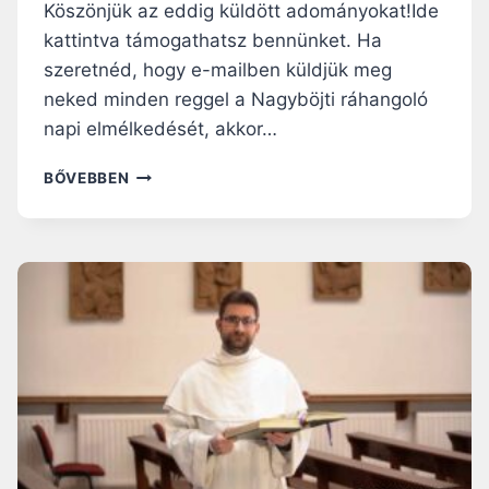
Köszönjük az eddig küldött adományokat!Ide
kattintva támogathatsz bennünket. Ha
szeretnéd, hogy e-mailben küldjük meg
neked minden reggel a Nagyböjti ráhangoló
napi elmélkedését, akkor…
ISTENNÉL
BŐVEBBEN
NINCS
SZÜNNAP
–
NAGYBÖJTI
RÁHANGOLÓ