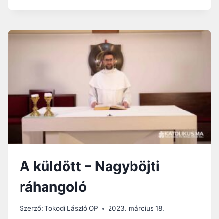
EMBERE:
SZENT
JÓZSEF
–
NAGYBÖJTI
RÁHANGOLÓ
A küldött – Nagyböjti
ráhangoló
Szerző:
Tokodi László OP
2023. március 18.