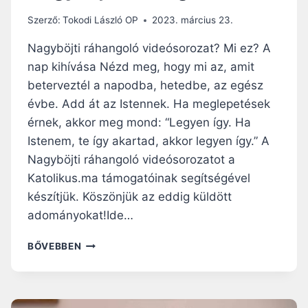
Szerző:
Tokodi László OP
2023. március 23.
Nagyböjti ráhangoló videósorozat? Mi ez? A
nap kihívása Nézd meg, hogy mi az, amit
beterveztél a napodba, hetedbe, az egész
évbe. Add át az Istennek. Ha meglepetések
érnek, akkor meg mond: “Legyen így. Ha
Istenem, te így akartad, akkor legyen így.” A
Nagyböjti ráhangoló videósorozatot a
Katolikus.ma támogatóinak segítségével
készítjük. Köszönjük az eddig küldött
adományokat!Ide…
ISTEN
BŐVEBBEN
TERVE
AZ
ÉLETEDBEN
–