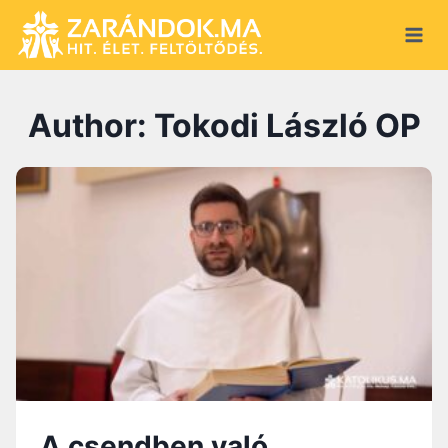
Skip
to
content
Author: Tokodi László OP
A csendben való