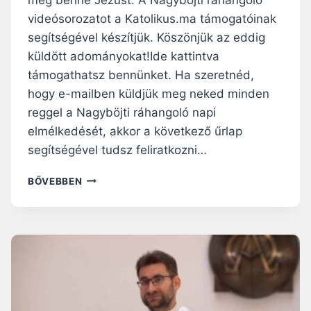
videósorozatot a Katolikus.ma támogatóinak
segítségével készítjük. Köszönjük az eddig
küldött adományokat!Ide kattintva
támogathatsz bennünket. Ha szeretnéd,
hogy e-mailben küldjük meg neked minden
reggel a Nagyböjti ráhangoló napi
elmélkedését, akkor a következő űrlap
segítségével tudsz feliratkozni…
VEDD
BŐVEBBEN
ELŐ
A
SZENTÍRÁST!
–
NAGYBÖJTI
RÁHANGOLÓ