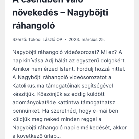
növekedés – Nagyböjti
ráhangoló
Szerző:
Tokodi László OP
2023. március 25.
Nagyböjti ráhangoló videósorozat? Mi ez? A
nap kihívása Adj hálát az egyszerű dolgokért.
Amikor nem érzed Istent. Fordulj hozzá hittel.
A Nagyböjti ráhangoló videósorozatot a
Katolikus.ma támogatóinak segítségével
készítjük. Köszönjük az eddig küldött
adományokat!Ide kattintva támogathatsz
bennünket. Ha szeretnéd, hogy e-mailben
küldjük meg neked minden reggel a
Nagyböjti ráhangoló napi elmélkedését, akkor
a következő űrlap…