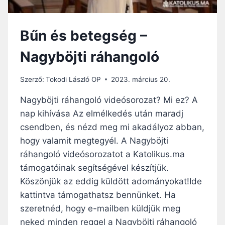
Bűn és betegség –
Nagyböjti ráhangoló
Szerző:
Tokodi László OP
2023. március 20.
Nagyböjti ráhangoló videósorozat? Mi ez? A
nap kihívása Az elmélkedés után maradj
csendben, és nézd meg mi akadályoz abban,
hogy valamit megtegyél. A Nagyböjti
ráhangoló videósorozatot a Katolikus.ma
támogatóinak segítségével készítjük.
Köszönjük az eddig küldött adományokat!Ide
kattintva támogathatsz bennünket. Ha
szeretnéd, hogy e-mailben küldjük meg
neked minden reggel a Nagyböjti ráhangoló