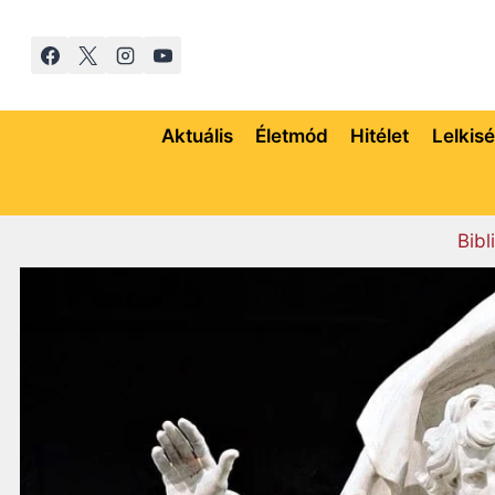
Skip
to
content
Aktuális
Életmód
Hitélet
Lelkis
Bibl