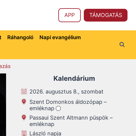
APP
TÁMOGATÁS
t
Ráhangoló
Napi evangélium
azás
Kalendárium
2026. augusztus 8., szombat
Szent Domonkos áldozópap –
emléknap
Passaui Szent Altmann püspök –
emléknap
László napja