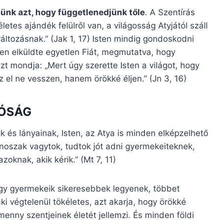
lünk azt, hogy függetlenedjünk tőle
. A Szentírás
tes ajándék felülről van, a világosság Atyjától száll
áltozásnak.” (Jak 1, 17) Isten mindig gondoskodni
en elküldte egyetlen Fiát, megmutatva, hogy
zt mondja: „Mert úgy szerette Isten a világot, hogy
z el ne vesszen, hanem örökké éljen.” (Jn 3, 16)
JÓSÁG
k és lányainak, Isten, az Atya is minden elképzelhető
onoszak vagytok, tudtok jót adni gyermekeiteknek,
oknak, akik kérik.” (Mt 7, 11)
ogy gyermekeik sikeresebbek legyenek, többet
ki végtelenül tökéletes, azt akarja, hogy örökké
enny szentjeinek életét jellemzi. És minden földi