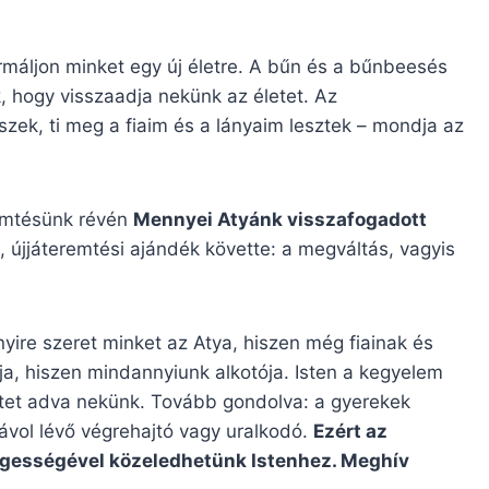
ormáljon minket egy új életre. A bűn és a bűnbeesés
, hogy visszaadja nekünk az életet. Az
szek, ti meg a fiaim és a lányaim lesztek – mondja az
emtésünk révén
Mennyei Atyánk visszafogadott
 újjáteremtési ajándék követte: a megváltás, vagyis
yire szeret minket az Atya, hiszen még fiainak és
ja, hiszen mindannyiunk alkotója. Isten a kegyelem
életet adva nekünk. Tovább gondolva: a gyerekek
távol lévő végrehajtó vagy uralkodó.
Ezért az
ségességével közeledhetünk Istenhez. Meghív