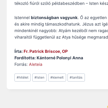
tékozló fiúról szóló példabeszédben – Isten kész
Istennel
biztonságban vagyunk
. Ő az egyetlen
és akire mindig támaszkodhatunk. Jézus azt ígé
mindenkinél nagyobb: Atyám kezéből nem ragadha
viharaitól függetlenül az Atya hűsége megmarad,
Írta:
Fr. Patrick Briscoe, OP
Fordította: Kántorné Polonyi Anna
Forrás:
Aleteia
Post
#
hitélet
#
Isten
#
kiemelt
#
tanítás
Tags: