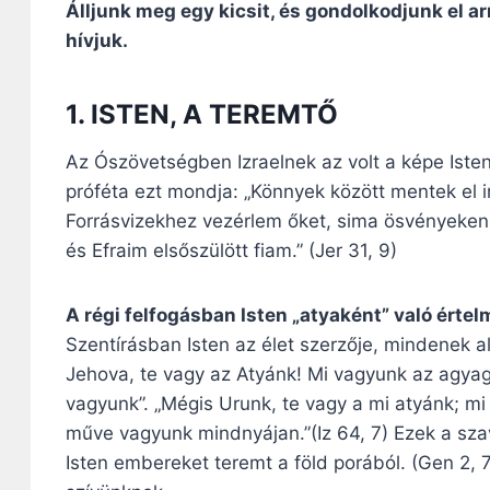
Álljunk meg egy kicsit, és gondolkodjunk el arr
hívjuk.
1. ISTEN, A TEREMTŐ
Az Ószövetségben Izraelnek az volt a képe Isten
próféta ezt mondja: „Könnyek között mentek el 
Forrásvizekhez vezérlem őket, sima ösvényeken,
és Efraim elsőszülött fiam.” (Jer 31, 9)
A régi felfogásban Isten „atyaként” való értel
Szentírásban Isten az élet szerzője, mindenek alk
Jehova, te vagy az Atyánk! Mi vagyunk az agya
vagyunk”. „Mégis Urunk, te vagy a mi atyánk; mi
műve vagyunk mindnyájan.”(Iz 64, 7) Ezek a sz
Isten embereket teremt a föld porából. (Gen 2, 7