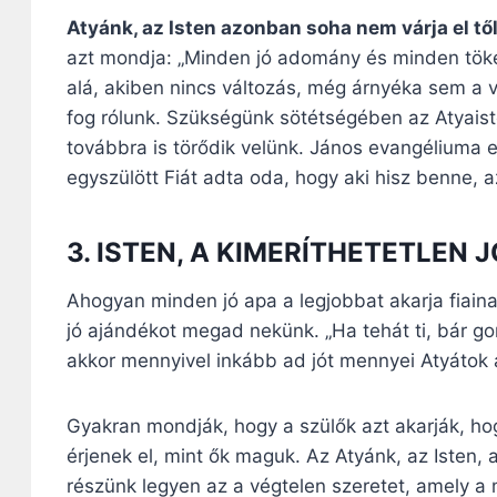
Atyánk, az Isten azonban soha nem várja el tő
azt mondja: „Minden jó adomány és minden tökéle
alá, akiben nincs változás, még árnyéka sem a v
fog rólunk. Szükségünk sötétségében az Atyaist
továbbra is törődik velünk. János evangéliuma e
egyszülött Fiát adta oda, hogy aki hisz benne, a
3. ISTEN, A KIMERÍTHETETLEN 
Ahogyan minden jó apa a legjobbat akarja fiaina
jó ajándékot megad nekünk. „Ha tehát ti, bár g
akkor mennyivel inkább ad jót mennyei Atyátok az
Gyakran mondják, hogy a szülők azt akarják, h
érjenek el, mint ők maguk. Az Atyánk, az Isten, a
részünk legyen az a végtelen szeretet, amely a m