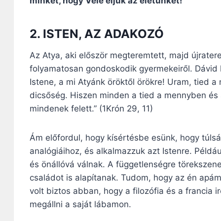
minket, hogy Vele éljük az életünket!
2. ISTEN, AZ ADAKOZÓ
Az Atya, aki először megteremtett, majd újratere
folyamatosan gondoskodik gyermekeiről. Dávid kir
Istene, a mi Atyánk öröktől örökre! Uram, tied a
dicsőség. Hiszen minden a tied a mennyben és a 
mindenek felett.” (1Krón 29, 11)
Ám előfordul, hogy kísértésbe esünk, hogy túl
analógiáihoz, és alkalmazzuk azt Istenre. Péld
és önállóvá válnak. A függetlenségre törekszene
családot is alapítanak. Tudom, hogy az én apám
volt biztos abban, hogy a filozófia és a franci
megállni a saját lábamon.