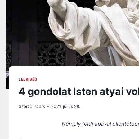
LELKISÉG
4 gondolat Isten atyai 
Szerző:
szerk
2021. július 28.
Némely földi apával ellentétben