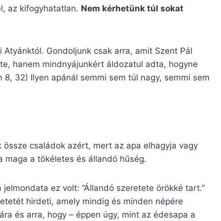
l, az kifogyhatatlan.
Nem kérhetünk túl sokat
 Atyánktól. Gondoljunk csak arra, amit Szent Pál
lte, hanem mindnyájunkért áldozatul adta, hogyne
 8, 32) Ilyen apánál semmi sem túl nagy, semmi sem
 össze családok azért, mert az apa elhagyja vagy
a maga a tökéletes és állandó hűség.
mondata ez volt: “Állandó szeretete örökké tart.”
retetét hirdeti, amely mindig és minden népére
gára és arra, hogy – éppen úgy, mint az édesapa a