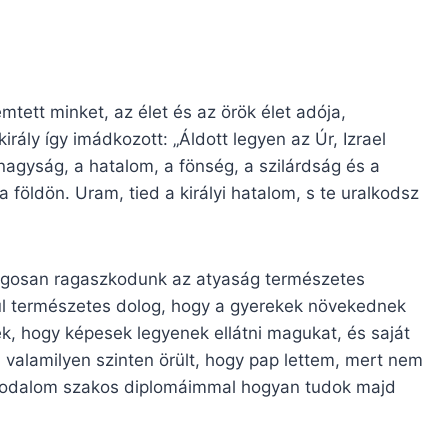
mtett minket, az élet és az örök élet adója,
ály így imádkozott: „Áldott legyen az Úr, Izrael
 nagyság, a hatalom, a fönség, a szilárdság és a
földön. Uram, tied a királyi hatalom, s te uralkodsz
ságosan ragaszkodunk az atyaság természetes
ául természetes dolog, hogy a gyerekek növekednek
k, hogy képesek legyenek ellátni magukat, és saját
 valamilyen szinten örült, hogy pap lettem, mert nem
a irodalom szakos diplomáimmal hogyan tudok majd