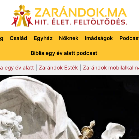
ég
Család
Egyház
Nőknek
Imádságok
Podcas
Biblia egy év alatt podcast
ia egy év alatt
|
Zarándok Esték
|
Zarándok mobilalkalm