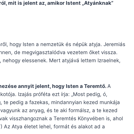
ól, mit is jelent az, amikor Istent „Atyánknak”
ről, hogy Isten a nemzetük és népük atyja. Jeremiás
innen, de megvigasztalódva vezetem őket vissza.
 nehogy elessenek. Mert atyjává lettem Izraelnek,
mezése annyit jelent, hogy Isten a Teremtő.
A
otója. Izajás próféta ezt írja: „Most pedig, ó,
g, te pedig a fazekas, mindannyian kezed munkája
 vagyunk az anyag, és te aki formálsz, a te kezed
avak visszhangoznak a Teremtés Könyvében is, ahol
) Az Atya életet lehel, formát és alakot ad a