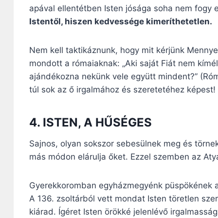
apával ellentétben Isten jósága soha nem fogy e
Istentől, hiszen kedvessége kimeríthetetlen.
Nem kell taktikáznunk, hogy mit kérjünk Mennyei
mondott a rómaiaknak: „Aki saját Fiát nem kímé
ajándékozna nekünk vele együtt mindent?” (Róm
túl sok az ő irgalmához és szeretetéhez képest!
4. ISTEN, A HŰSÉGES
Sajnos, olyan sokszor sebesülnek meg és törnek
más módon elárulja őket. Ezzel szemben az Aty
Gyerekkoromban egyházmegyénk püspökének a jel
A 136. zsoltárból vett mondat Isten töretlen sze
kiárad. Ígéret Isten örökké jelenlévő irgalmassá