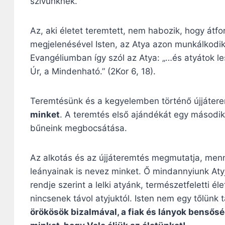
szívünknek.
Az, aki életet teremtett, nem habozik, hogy átf
megjelenésével Isten, az Atya azon munkálkodik
Evangéliumban így szól az Atya: „…és atyátok le
Úr, a Mindenható.” (2Kor 6, 18).
Teremtésünk és a kegyelemben történő újjáter
minket
. A teremtés első ajándékát egy második,
bűneink megbocsátása.
Az alkotás és az újjáteremtés megmutatja, menn
leányainak is nevez minket. Ő mindannyiunk Aty
rendje szerint a lelki atyánk, természetfeletti 
nincsenek távol atyjuktól. Isten nem egy tőlünk 
örökösök bizalmával, a fiak és lányok benső