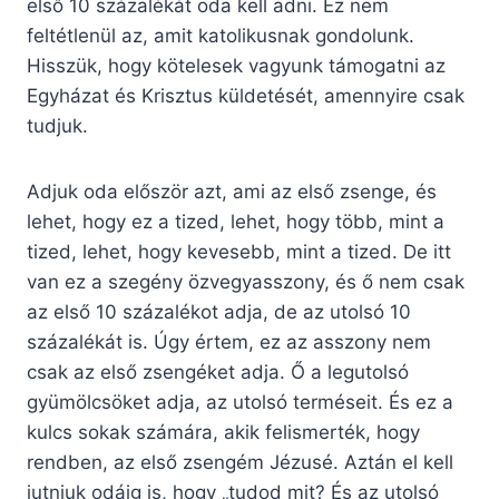
első 10 százalékát oda kell adni. Ez nem
feltétlenül az, amit katolikusnak gondolunk.
Hisszük, hogy kötelesek vagyunk támogatni az
Egyházat és Krisztus küldetését, amennyire csak
tudjuk.
Adjuk oda először azt, ami az első zsenge, és
lehet, hogy ez a tized, lehet, hogy több, mint a
tized, lehet, hogy kevesebb, mint a tized. De itt
van ez a szegény özvegyasszony, és ő nem csak
az első 10 százalékot adja, de az utolsó 10
százalékát is. Úgy értem, ez az asszony nem
csak az első zsengéket adja. Ő a legutolsó
gyümölcsöket adja, az utolsó terméseit. És ez a
kulcs sokak számára, akik felismerték, hogy
rendben, az első zsengém Jézusé. Aztán el kell
jutniuk odáig is, hogy „tudod mit? És az utolsó