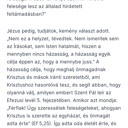
felesége lesz az általad hirdetett
feltámadásban?”
Jézus pedig, tudjátok, kemény választ adott.
„Nem ez a helyzet, tévedtek. Nem ismeritek sem
az Írásokat, sem Isten hatalmát, hiszen a
mennyben nincs házasság, a házasság egyik
célja éppen az, hogy a mennybe juss.” A
házasság célja, hogy meghalj önmagadnak
Krisztus és mások iránti szeretetből, ami
Krisztushoz hasonlóvá tesz, és segít abban, hogy
olyanná válj, amilyen embert Szent Pál leír az
Efezusi levél 5. fejezetében. Amikor azt mondja:
„Férfiak! Úgy szeressétek feleségeteket, ahogyan
Krisztus is szerette az egyházat, és önmagát
adta érte” (Ef 5,25). Így adta oda életét érte, és