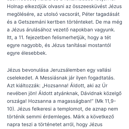
Holnap elkezdjük olvasni az összeesküvést Jézus
megölésére, az utolsó vacsorát, Péter tagadását
és a Getszemáni kertben történteket. De ma még
a Jézus árulásához vezető napokban vagyunk.
Itt, a 11. fejezetben felismerhetjük, hogy a tét
egyre nagyobb, és Jézus tanításai mostantól
egyre élesebbek.
Jézus bevonulása Jeruzsálemben egy vallási
cselekedet. A Messiásnak jár ilyen fogadtatás.
Azt kiáltozzák: „Hozsanna! Áldott, aki az Úr
nevében jön! Áldott atyánknak, Dávidnak közelgő
országa! Hozsanna a magasságban!” (Mk 11,9-
10). Jézus felkeresi a templomot, de aznap nem
történik semmi érdemleges. Márk a következő
napra teszi a történetet arról, hogy Jézus