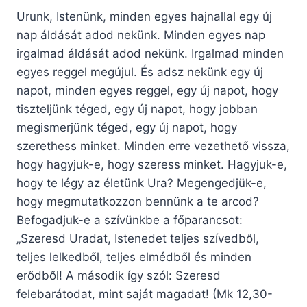
Urunk, Istenünk, minden egyes hajnallal egy új
nap áldását adod nekünk. Minden egyes nap
irgalmad áldását adod nekünk. Irgalmad minden
egyes reggel megújul. És adsz nekünk egy új
napot, minden egyes reggel, egy új napot, hogy
tiszteljünk téged, egy új napot, hogy jobban
megismerjünk téged, egy új napot, hogy
szerethess minket. Minden erre vezethető vissza,
hogy hagyjuk-e, hogy szeress minket. Hagyjuk-e,
hogy te légy az életünk Ura? Megengedjük-e,
hogy megmutatkozzon bennünk a te arcod?
Befogadjuk-e a szívünkbe a főparancsot:
„Szeresd Uradat, Istenedet teljes szívedből,
teljes lelkedből, teljes elmédből és minden
erődből! A második így szól: Szeresd
felebarátodat, mint saját magadat! (Mk 12,30-