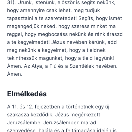
31). Urunk, Istenünk, először is segíts nekünk,
hogy amennyire csak lehet, meg tudjuk
tapasztalni a te szeretetedet! Segíts, hogy ismét
megengedjük neked, hogy szeress minket ma
reggel, hogy megbocsáss nekünk és ránk áraszd
a te kegyelmedet! Jézus nevében kérünk, add
meg nekünk a kegyelmet, hogy a tieidnek
tekinthessük magunkat, hogy a tieid legyünk!
Ámen. Az Atya, a Fiú és a Szentlélek nevében.
Ámen.
Elmélkedés
A 11. és 12. fejezetben a történetnek egy új
szakasza kezdődik: Jézus megérkezett
Jeruzsálembe. Jeruzsálemben marad
szenvedése, halála és a feltámadása idején is.