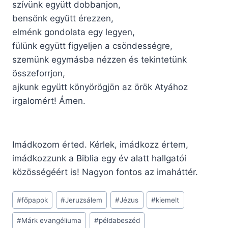
szívünk együtt dobbanjon,
bensőnk együtt érezzen,
elménk gondolata egy legyen,
fülünk együtt figyeljen a csöndességre,
szemünk egymásba nézzen és tekintetünk
összeforrjon,
ajkunk együtt könyörögjön az örök Atyához
irgalomért! Ámen.
Imádkozom érted. Kérlek, imádkozz értem,
imádkozzunk a Biblia egy év alatt hallgatói
közösségéért is! Nagyon fontos az imaháttér.
Post
#
főpapok
#
Jeruzsálem
#
Jézus
#
kiemelt
Tags:
#
Márk evangéliuma
#
példabeszéd