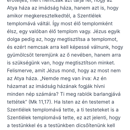
erőteljes, mert nemcsak azt tárja fel, hogy az
Atya háza az imádság háza, hanem azt is, hogy
amikor megkeresztelkedtél, a Szentlélek
templomává váltál. Így most élő templomként
élsz, egy valóban élő templom vagy. Jézus egyik
dolga pedig az, hogy megtisztítsa a templomot,
és ezért nemcsak arra kell képessé válnunk, hogy
gyümölcsöt teremjünk az ő nevében, hanem arra
is szükségünk van, hogy megtisztítson minket.
Felismerve, amit Jézus mond, hogy az most nem
az Atya háza. „Nemde meg van írva: Az én
házamat az imádság házának fogják hívni
minden nép számára? Ti meg rablók barlangjává
tettétek” (Mk 11,17). Ha Isten az én testemet a
Szentlélek templomává tette, a ti testeteket is a
Szentlélek templomává tette, ez azt jelenti, hogy
a testünkkel és a testünkben dicsőítenünk kell