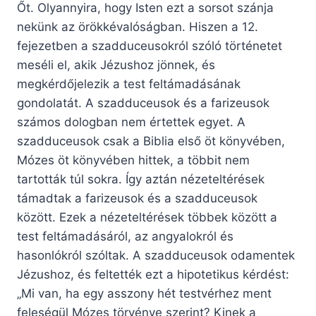
Őt. Olyannyira, hogy Isten ezt a sorsot szánja
nekünk az örökkévalóságban. Hiszen a 12.
fejezetben a szadduceusokról szóló történetet
meséli el, akik Jézushoz jönnek, és
megkérdőjelezik a test feltámadásának
gondolatát. A szadduceusok és a farizeusok
számos dologban nem értettek egyet. A
szadduceusok csak a Biblia első öt könyvében,
Mózes öt könyvében hittek, a többit nem
tartották túl sokra. Így aztán nézeteltérések
támadtak a farizeusok és a szadduceusok
között. Ezek a nézeteltérések többek között a
test feltámadásáról, az angyalokról és
hasonlókról szóltak. A szadduceusok odamentek
Jézushoz, és feltették ezt a hipotetikus kérdést:
„Mi van, ha egy asszony hét testvérhez ment
feleségül Mózes törvénye szerint? Kinek a