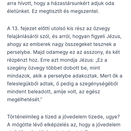
arra hívott, hogy a házastársunkért adjuk oda
életünket. Ez megtisztít és megszentel.
A 13. fejezet előtti utolsó kis rész az özvegy
felajánlásáról szól, és arról, hogyan figyeli Jézus,
ahogy az emberek nagy összegeket tesznek a
perselybe. Majd odamegy ez az asszony, és két
rézpénzt hoz. Erre azt mondja Jézus: „Ez a
szegény özvegy többet dobott be, mint
mindazok, akik a perselybe adakoztak. Mert ők a
feleslegükből adtak, ő pedig a szegénységéből
mindent beleadott, amije volt, az egész
megélhetését.”
Történelmileg a tized a jövedelem tizede, ugye?
A mögötte lévő elképzelés az, hogy a jövedelem