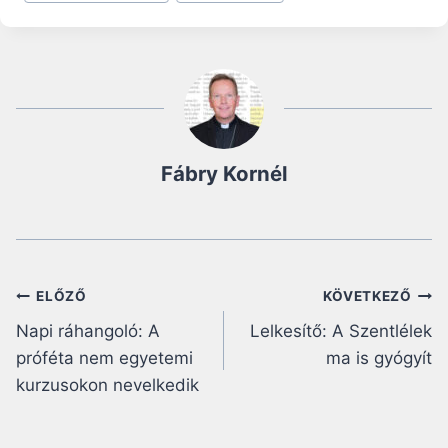
Fábry Kornél
Bejegyzés
ELŐZŐ
KÖVETKEZŐ
Napi ráhangoló: A
Lelkesítő: A Szentlélek
navigáció
próféta nem egyetemi
ma is gyógyít
kurzusokon nevelkedik