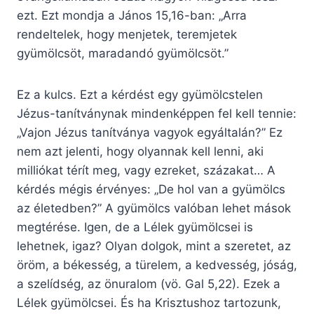
ezt. Ezt mondja a János 15,16-ban: „Arra
rendeltelek, hogy menjetek, teremjetek
gyümölcsöt, maradandó gyümölcsöt.”
Ez a kulcs. Ezt a kérdést egy gyümölcstelen
Jézus-tanítványnak mindenképpen fel kell tennie:
„Vajon Jézus tanítványa vagyok egyáltalán?” Ez
nem azt jelenti, hogy olyannak kell lenni, aki
milliókat térít meg, vagy ezreket, százakat… A
kérdés mégis érvényes: „De hol van a gyümölcs
az életedben?” A gyümölcs valóban lehet mások
megtérése. Igen, de a Lélek gyümölcsei is
lehetnek, igaz? Olyan dolgok, mint a szeretet, az
öröm, a békesség, a türelem, a kedvesség, jóság,
a szelídség, az önuralom (vö. Gal 5,22). Ezek a
Lélek gyümölcsei. És ha Krisztushoz tartozunk,