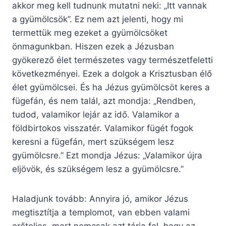
akkor meg kell tudnunk mutatni neki: „Itt vannak
a gyümölcsök”. Ez nem azt jelenti, hogy mi
termettük meg ezeket a gyümölcsöket
önmagunkban. Hiszen ezek a Jézusban
gyökerező élet természetes vagy természetfeletti
következményei. Ezek a dolgok a Krisztusban élő
élet gyümölcsei. És ha Jézus gyümölcsöt keres a
fügefán, és nem talál, azt mondja: „Rendben,
tudod, valamikor lejár az idő. Valamikor a
földbirtokos visszatér. Valamikor fügét fogok
keresni a fügefán, mert szükségem lesz
gyümölcsre.” Ezt mondja Jézus: „Valamikor újra
eljövök, és szükségem lesz a gyümölcsre.”
Haladjunk tovább: Annyira jó, amikor Jézus
megtisztítja a templomot, van ebben valami