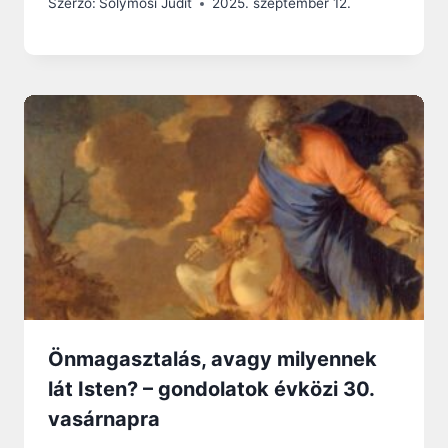
Szerző:
Solymosi Judit
2025. szeptember 12.
Önmagasztalás, avagy milyennek
lát Isten? – gondolatok évközi 30.
vasárnapra