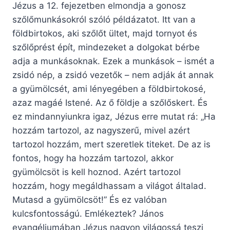
Jézus a 12. fejezetben elmondja a gonosz
szőlőmunkásokról szóló példázatot. Itt van a
földbirtokos, aki szőlőt ültet, majd tornyot és
szőlőprést épít, mindezeket a dolgokat bérbe
adja a munkásoknak. Ezek a munkások – ismét a
zsidó nép, a zsidó vezetők – nem adják át annak
a gyümölcsét, ami lényegében a földbirtokosé,
azaz magáé Istené. Az ő földje a szőlőskert. És
ez mindannyiunkra igaz, Jézus erre mutat rá: „Ha
hozzám tartozol, az nagyszerű, mivel azért
tartozol hozzám, mert szeretlek titeket. De az is
fontos, hogy ha hozzám tartozol, akkor
gyümölcsöt is kell hoznod. Azért tartozol
hozzám, hogy megáldhassam a világot általad.
Mutasd a gyümölcsöt!” És ez valóban
kulcsfontosságú. Emlékeztek? János
evangéliumában Jézus nagyon világossá teszi