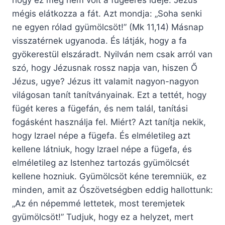
hogy ez még nem volt a fügeérés ideje. Jézus
mégis elátkozza a fát. Azt mondja: „Soha senki
ne egyen rólad gyümölcsöt!” (Mk 11,14) Másnap
visszatérnek ugyanoda. És látják, hogy a fa
gyökerestül elszáradt. Nyilván nem csak arról van
szó, hogy Jézusnak rossz napja van, hiszen Ő
Jézus, ugye? Jézus itt valamit nagyon-nagyon
világosan tanít tanítványainak. Ezt a tettét, hogy
fügét keres a fügefán, és nem talál, tanítási
fogásként használja fel. Miért? Azt tanítja nekik,
hogy Izrael népe a fügefa. És elméletileg azt
kellene látniuk, hogy Izrael népe a fügefa, és
elméletileg az Istenhez tartozás gyümölcsét
kellene hozniuk. Gyümölcsöt kéne teremniük, ez
minden, amit az Ószövetségben eddig hallottunk:
„Az én népemmé lettetek, most teremjetek
gyümölcsöt!” Tudjuk, hogy ez a helyzet, mert