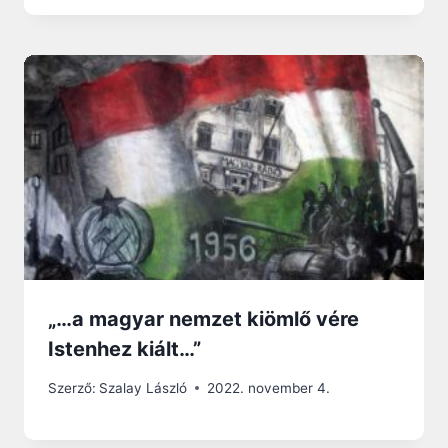
„…a magyar nemzet kiömlő vére
Istenhez kiált…”
Szerző:
Szalay László
2022. november 4.