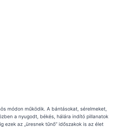
nös módon működik. A bántásokat, sérelmeket,
ben a nyugodt, békés, hálára indító pillanatok
ig ezek az „üresnek tűnő” időszakok is az élet