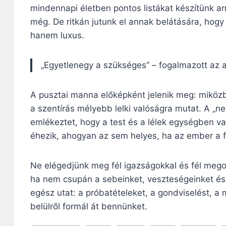
mindennapi életben pontos listákat készítünk arr
még. De ritkán jutunk el annak belátására, hog
hanem luxus.
„Egyetlenegy a szükséges” – fogalmazott az at
A pusztai manna előképként jelenik meg: miközb
a szentírás mélyebb lelki valóságra mutat. A „n
emlékeztet, hogy a test és a lélek egységben van
éhezik, ahogyan az sem helyes, ha az ember a fi
Ne elégedjünk meg fél igazságokkal és fél megol
ha nem csupán a sebeinket, veszteségeinket és 
egész utat: a próbatételeket, a gondviselést, a
belülről formál át bennünket.