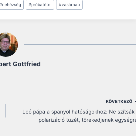
#
nehézség
#
próbatétel
#
vasárnap
bert Gottfried
KÖVETKEZŐ
Leó pápa a spanyol hatóságokhoz: Ne szítsák
polarizáció tüzét, törekedjenek egységr