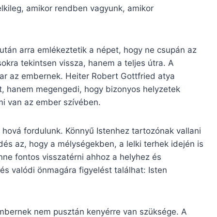
elkileg, amikor rendben vagyunk, amikor
után arra emlékeztetik a népet, hogy ne csupán az
kra tekintsen vissza, hanem a teljes útra. A
kar az embernek. Heiter Robert Gottfried atya
at, hanem megengedi, hogy bizonyos helyzetek
mi van az ember szívében.
hová fordulunk. Könnyű Istenhez tartozónak vallani
és az, hogy a mélységekben, a lelki terhek idején is
enne fontos visszatérni ahhoz a helyhez és
s valódi önmagára figyelést találhat: Isten
embernek nem pusztán kenyérre van szüksége. A