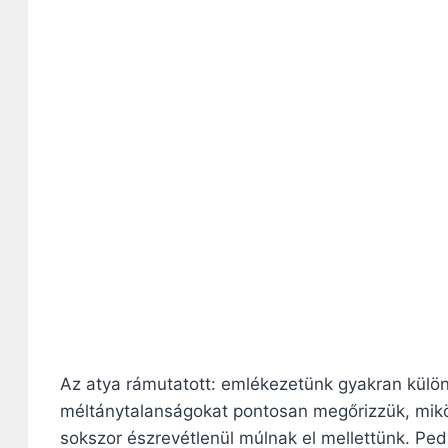
Az atya rámutatott: emlékezetünk gyakran külö
méltánytalanságokat pontosan megőrizzük, miköz
sokszor észrevétlenül múlnak el mellettünk. Ped