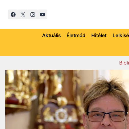
Skip
to
content
Aktuális
Életmód
Hitélet
Lelkis
Bibl