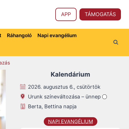
APP
TÁMOGATÁS
t
Ráhangoló
Napi evangélium
azás
Kalendárium
2026. augusztus 6., csütörtök
Urunk színeváltozása – ünnep
Berta, Bettina napja
NAPI EVANGÉLIUM