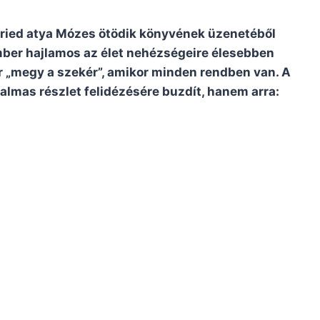
fried atya Mózes ötödik könyvének üzenetéből
 ember hajlamos az élet nehézségeire élesebben
r „megy a szekér”, amikor minden rendben van. A
lmas részlet felidézésére buzdít, hanem arra: