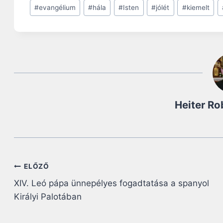
Post
#
evangélium
#
hála
#
Isten
#
jólét
#
kiemelt
Tags:
Heiter Ro
Bejegyzés
ELŐZŐ
XIV. Leó pápa ünnepélyes fogadtatása a spanyol
navigáció
Királyi Palotában