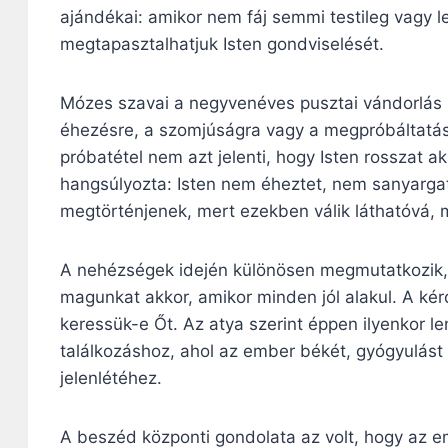
ajándékai: amikor nem fáj semmi testileg vagy l
megtapasztalhatjuk Isten gondviselését.
Mózes szavai a negyvenéves pusztai vándorlás 
éhezésre, a szomjúságra vagy a megpróbáltatáso
próbatétel nem azt jelenti, hogy Isten rosszat a
hangsúlyozta: Isten nem éheztet, nem sanyarg
megtörténjenek, mert ezekben válik láthatóvá, 
A nehézségek idején különösen megmutatkozik, 
magunkat akkor, amikor minden jól alakul. A kérd
keressük-e Őt. Az atya szerint éppen ilyenkor l
találkozáshoz, ahol az ember békét, gyógyulást é
jelenlétéhez.
A beszéd központi gondolata az volt, hogy az 