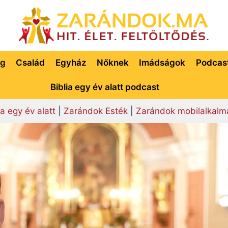
ég
Család
Egyház
Nőknek
Imádságok
Podcas
Biblia egy év alatt podcast
ia egy év alatt
|
Zarándok Esték
|
Zarándok mobilalkalm