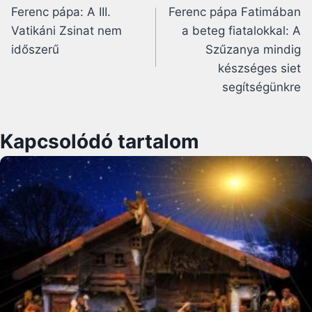
Ferenc pápa: A III.
Ferenc pápa Fatimában
navigáció
Vatikáni Zsinat nem
a beteg fiatalokkal: A
időszerű
Szűzanya mindig
készséges siet
segítségünkre
Kapcsolódó tartalom