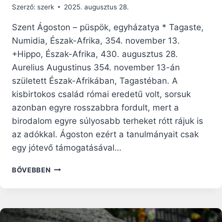
Szerző:
szerk
2025. augusztus 28.
Szent Ágoston – püspök, egyházatya * Tagaste,
Numidia, Észak-Afrika, 354. november 13.
+Hippo, Észak-Afrika, 430. augusztus 28.
Aurelius Augustinus 354. november 13-án
született Észak-Afrikában, Tagastéban. A
kisbirtokos család római eredetű volt, sorsuk
azonban egyre rosszabbra fordult, mert a
birodalom egyre súlyosabb terheket rótt rájuk is
az adókkal. Ágoston ezért a tanulmányait csak
egy jótevő támogatásával…
SZENT
BŐVEBBEN
ÁGOSTON,
AZ
EGYHÁZ
TEOLÓGIAI
ÖNTUDATA