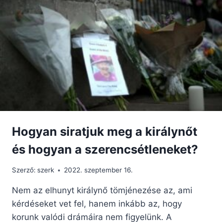
ÉS
LELKIISMERETE
–
SZENTEK
ÉLETE
Hogyan siratjuk meg a királynőt
és hogyan a szerencsétleneket?
Szerző:
szerk
2022. szeptember 16.
Nem az elhunyt királynő tömjénezése az, ami
kérdéseket vet fel, hanem inkább az, hogy
korunk valódi drámáira nem figyelünk. A