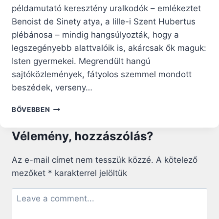
példamutató keresztény uralkodók – emlékeztet
Benoist de Sinety atya, a lille-i Szent Hubertus
plébánosa – mindig hangsúlyozták, hogy a
legszegényebb alattvalóik is, akárcsak ők maguk:
Isten gyermekei. Megrendült hangú
sajtóközlemények, fátyolos szemmel mondott
beszédek, verseny…
HOGYAN
BŐVEBBEN
SIRATJUK
MEG
Vélemény, hozzászólás?
A
KIRÁLYNŐT
ÉS
Az e-mail címet nem tesszük közzé.
A kötelező
HOGYAN
mezőket
*
karakterrel jelöltük
A
SZERENCSÉTLENEKET?