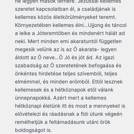
ne legyen mások terhére. Jézussal kellemes
szeretet kapcsolatban él, a családjának is
kellemes közös életkörülményeket teremt.
Környezetében kellemes élni…Ujjong és táncol
a lelke a Jóteremtöben és mindenért hálát ad
neki. Mert minden emi akaratuntól független
megesik velünk az is az Ö akarata- legyen
áldott az Ö neve…Ö Jó és jót ád. Az igazi
szabadság az Ö szeretetének befogaása és
önkéntes hirdetése teljes szívemböl, teljes
elmémmel, és minden erömböl. Ettöl lesznek
kellemesek és a hétköznapok etöl válank
ünnepnapokká. Azért mert a kellemes
hétköznapi életünk itt és most a mennyeket is
elövételezi és ráadásnak a fldi útunk végeén
remélhetjük a feltámadásunk utáni örök
boldogságot is.