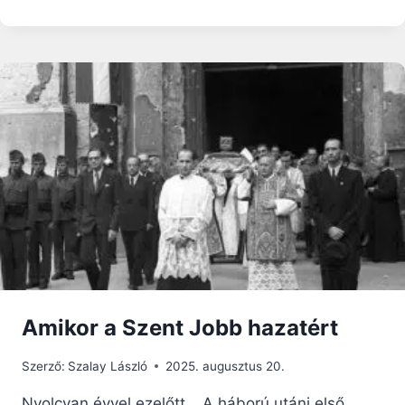
SZENTESTÉRE
Amikor a Szent Jobb hazatért
Szerző:
Szalay László
2025. augusztus 20.
Nyolcvan évvel ezelőtt… A háború utáni első