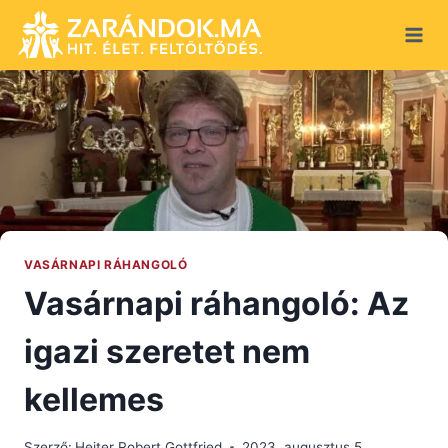
Skip
to
content
VASÁRNAPI RÁHANGOLÓ
Vasárnapi ráhangoló: Az
igazi szeretet nem
kellemes
Szerző:
Heiter Robert Gottfried
2023. augusztus 5.