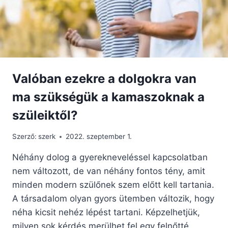
Valóban ezekre a dolgokra van
ma szükségük a kamaszoknak a
szüleiktől?
Szerző:
szerk
2022. szeptember 1.
Néhány dolog a gyerekneveléssel kapcsolatban
nem változott, de van néhány fontos tény, amit
minden modern szülőnek szem előtt kell tartania.
A társadalom olyan gyors ütemben változik, hogy
néha kicsit nehéz lépést tartani. Képzelhetjük,
milyen sok kérdés merülhet fel egy felnőtté