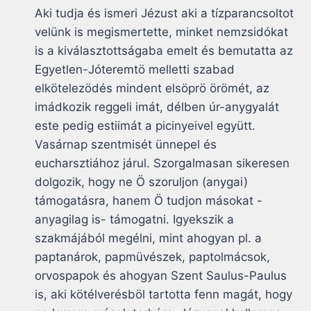
Aki tudja és ismeri Jézust aki a tízparancsoltot
velünk is megismertette, minket nemzsidókat
is a kiválasztottságaba emelt és bemutatta az
Egyetlen-Jóteremtö melletti szabad
elkötelezödés mindent elsöprö örömét, az
imádkozik reggeli imát, délben úr-anygyalát
este pedig estiimát a picinyeivel együtt.
Vasárnap szentmisét ünnepel és
eucharsztiához járul. Szorgalmasan sikeresen
dolgozik, hogy ne Ö szoruljon (anygai)
támogatásra, hanem Ö tudjon másokat -
anyagilag is- támogatni. Igyekszik a
szakmájából megélni, mint ahogyan pl. a
paptanárok, papmüvészek, paptolmácsok,
orvospapok és ahogyan Szent Saulus-Paulus
is, aki kötélverésböl tartotta fenn magát, hogy