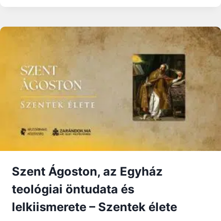
ELŐSEGÍTENI
A
BÉKÉT
A
CSALÁDBAN
Szent Ágoston, az Egyház
teológiai öntudata és
lelkiismerete – Szentek élete