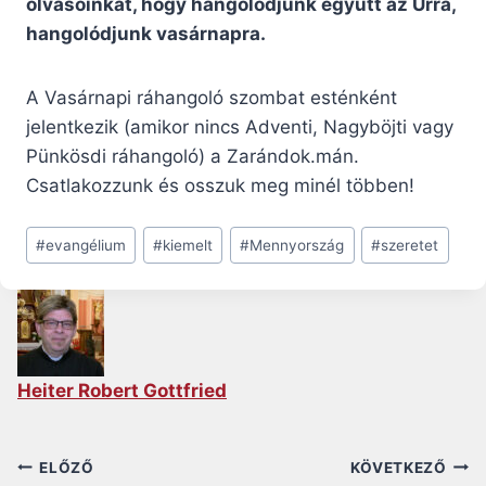
olvasóinkat, hogy hangolódjunk együtt az Úrra,
hangolódjunk vasárnapra.
A Vasárnapi ráhangoló szombat esténként
jelentkezik (amikor nincs Adventi, Nagyböjti vagy
Pünkösdi ráhangoló) a Zarándok.mán.
Csatlakozzunk és osszuk meg minél többen!
Post
#
evangélium
#
kiemelt
#
Mennyország
#
szeretet
Tags:
Heiter Robert Gottfried
Bejegyzés
ELŐZŐ
KÖVETKEZŐ