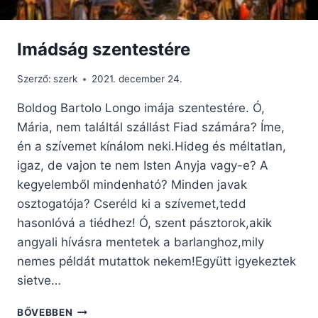
Imádság szentestére
Szerző:
szerk
2021. december 24.
Boldog Bartolo Longo imája szentestére. Ó,
Mária, nem találtál szállást Fiad számára? Íme,
én a szívemet kínálom neki.Hideg és méltatlan,
igaz, de vajon te nem Isten Anyja vagy-e? A
kegyelemből mindenható? Minden javak
osztogatója? Cseréld ki a szívemet,tedd
hasonlóvá a tiédhez! Ó, szent pásztorok,akik
angyali hívásra mentetek a barlanghoz,mily
nemes példát mutattok nekem!Együtt igyekeztek
sietve…
IMÁDSÁG
BŐVEBBEN