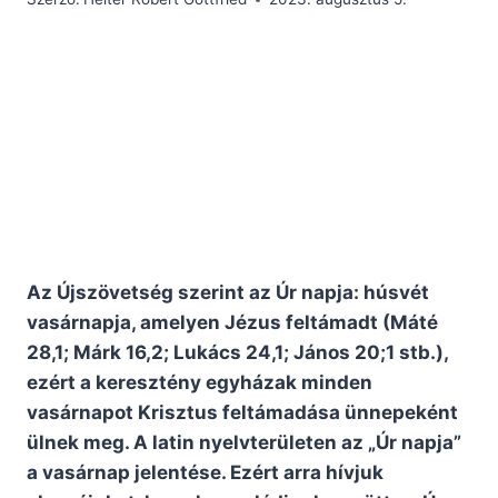
Az Újszövetség szerint az Úr napja: húsvét
vasárnapja, amelyen Jézus feltámadt (Máté
28,1; Márk 16,2; Lukács 24,1; János 20;1 stb.),
ezért a keresztény egyházak minden
vasárnapot Krisztus feltámadása ünnepeként
ülnek meg. A latin nyelvterületen az „Úr napja”
a vasárnap jelentése. Ezért arra hívjuk