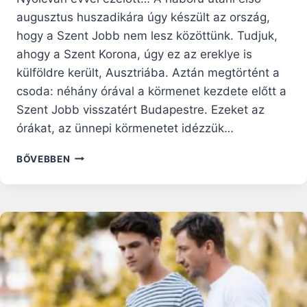
augusztus huszadikára úgy készült az ország,
hogy a Szent Jobb nem lesz közöttünk. Tudjuk,
ahogy a Szent Korona, úgy ez az ereklye is
külföldre került, Ausztriába. Aztán megtörtént a
csoda: néhány órával a körmenet kezdete előtt a
Szent Jobb visszatért Budapestre. Ezeket az
órákat, az ünnepi körmenetet idézzük…
AMIKOR
BŐVEBBEN
A
SZENT
JOBB
HAZATÉRT