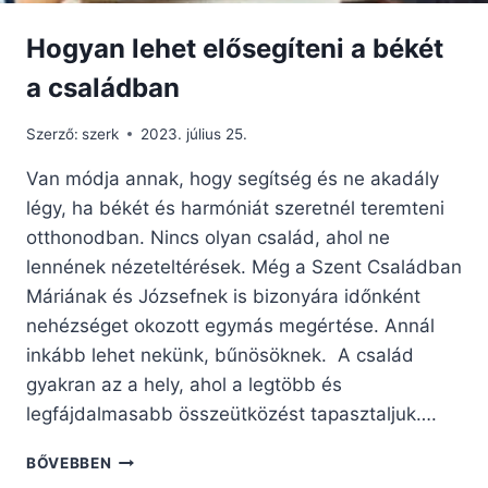
Hogyan lehet elősegíteni a békét
a családban
Szerző:
szerk
2023. július 25.
Van módja annak, hogy segítség és ne akadály
légy, ha békét és harmóniát szeretnél teremteni
otthonodban. Nincs olyan család, ahol ne
lennének nézeteltérések. Még a Szent Családban
Máriának és Józsefnek is bizonyára időnként
nehézséget okozott egymás megértése. Annál
inkább lehet nekünk, bűnösöknek. A család
gyakran az a hely, ahol a legtöbb és
legfájdalmasabb összeütközést tapasztaljuk….
HOGYAN
BŐVEBBEN
LEHET