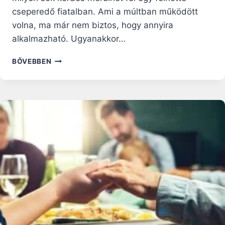
cseperedő fiatalban. Ami a múltban működött
volna, ma már nem biztos, hogy annyira
alkalmazható. Ugyanakkor…
VALÓBAN
BŐVEBBEN
EZEKRE
A
DOLGOKRA
VAN
MA
SZÜKSÉGÜK
A
KAMASZOKNAK
A
SZÜLEIKTŐL?