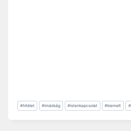
Post
#
hitélet
#
imádság
#
istenkapcsolat
#
kiemelt
#
Tags: