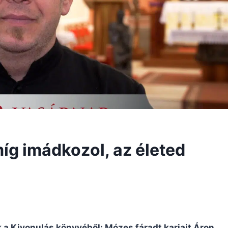
íg imádkozol, az életed
k a Kivonulás könyvéből: Mózes fáradt karjait Áron