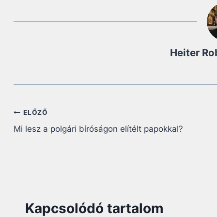
Heiter Ro
Bejegyzés
ELŐZŐ
Mi lesz a polgári bíróságon elítélt papokkal?
navigáció
Kapcsolódó tartalom