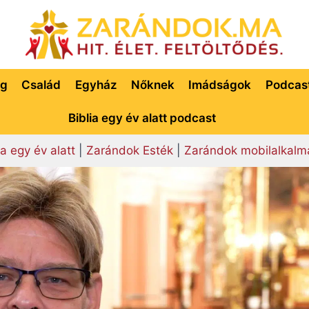
ég
Család
Egyház
Nőknek
Imádságok
Podcas
Biblia egy év alatt podcast
ia egy év alatt
|
Zarándok Esték
|
Zarándok mobilalkalm