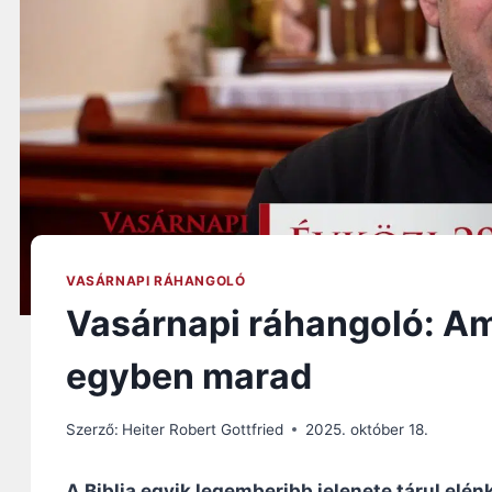
VASÁRNAPI RÁHANGOLÓ
Vasárnapi ráhangoló: Am
egyben marad
Szerző:
Heiter Robert Gottfried
2025. október 18.
A Biblia egyik legemberibb jelenete tárul elén