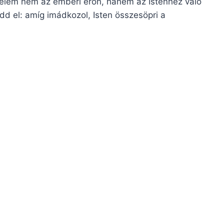
őzelem nem az emberi erőn, hanem az Istenhez való
dd el: amíg imádkozol, Isten összesöpri a