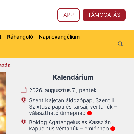
APP
TÁMOGATÁS
t
Ráhangoló
Napi evangélium
azás
Kalendárium
2026. augusztus 7., péntek
Szent Kajetán áldozópap, Szent II.
Szixtusz pápa és társai, vértanúk –
választható ünnepnap
Boldog Agatangelus és Kasszián
kapucinus vértanúk – emléknap