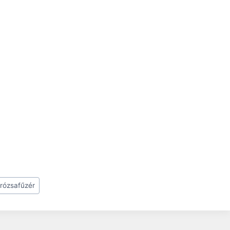
rózsafűzér