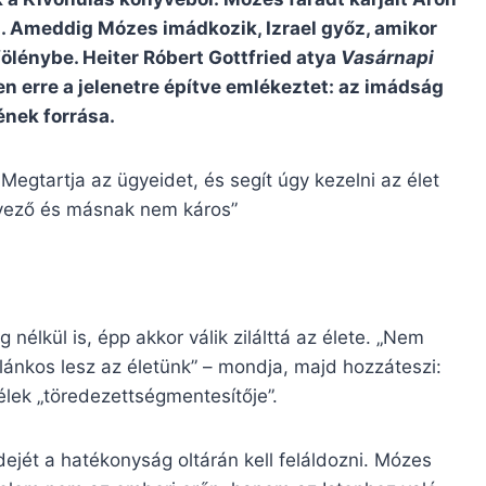
d. Ameddig Mózes imádkozik, Izrael győz, amikor
 fölénybe. Heiter Róbert Gottfried atya
Vasárnapi
erre a jelenetre építve emlékeztet: az imádság
ének forrása.
egtartja az ügyeidet, és segít úgy kezelni az élet
dvező és másnak nem káros”
nélkül is, épp akkor válik zilálttá az élete. „Nem
lánkos lesz az életünk” – mondja, majd hozzáteszi:
élek „töredezettségmentesítője”.
ejét a hatékonyság oltárán kell feláldozni. Mózes