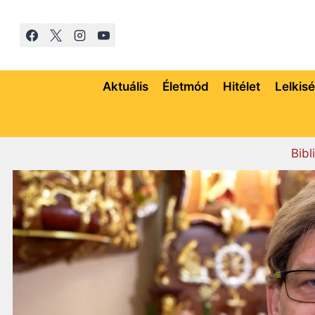
Skip
to
content
Aktuális
Életmód
Hitélet
Lelkis
Bibl