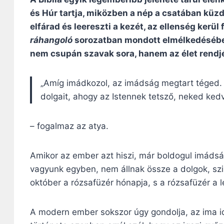
és Húr tartja, miközben a nép a csatában küz
elfárad és leereszti a kezét, az ellenség kerül
ráhangoló
sorozatban mondott elmélkedésében 
nem csupán szavak sora, hanem az élet rendj
„Amíg imádkozol, az imádság megtart téged. M
dolgait, ahogy az Istennek tetsző, neked ke
– fogalmaz az atya.
Amikor az ember azt hiszi, már boldogul imádság 
vagyunk egyben, nem állnak össze a dolgok, szi
október a rózsafüzér hónapja, s a rózsafüzér a l
A modern ember sokszor úgy gondolja, az ima id