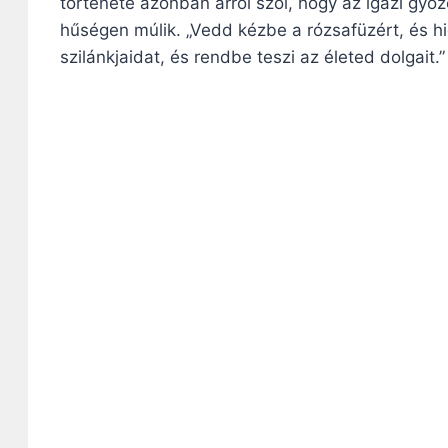
története azonban arról szól, hogy az igazi gy
hűségen múlik. „Vedd kézbe a rózsafüzért, és hi
szilánkjaidat, és rendbe teszi az életed dolgait.”