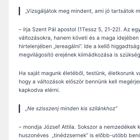
„Vizsgáljátok meg mindent, ami jó tartsátok 
– írja Szent Pál apostol (1Tessz 5, 21-22). Az e
változásokra, hanem követi és a maga idejében m
hirtelenjében „lereagálni”. Ide a kellő higgadtsá
megvilágosító erejének kiimádkozása is szükség
Ha saját magunk életéből, testünk, életkorunk vá
hogy a változások először bennünk kell megérjen
kapkodva elérni.
„Ne szisszenj minden kis szilánkhoz”
– mondja József Attila. Sokszor a nemzedékek k
huszonéves „tinédzsernek” is előbb-utóbb benő