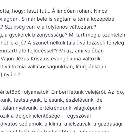
otta, hogy: feszt fut… Állandóan rohan. Nincs
világban. S már bele is vágtam a téma közepébe:
k? Szükség van-e a folytonos változásra?
ág, a gyökerek bizonyossága? Mi tart meg a szüntelen
het-e a jó? A szünet nélküli (alak)változások tényleg
enntartható fejlődéssel”? Mi az, ami valóban
 Vajon Jézus Krisztus evangéliuma változik,
olt változnia vallásosságunkban, liturgiánkban,
 nyúlni?
rtetődő folyamatok. Emberi létünk velejárói. Az idő,
kunk, testsúlyunk, ízlésünk, észlelésünk, de
, talán nyelvünk, értékrendünk-világképünk
ozik a dolgok jelentősége – egyszóval
a divatos szólamok, a klíma, a jelszavak, a gazdasági
 viszont talán még fontosabb az, ami bennünk