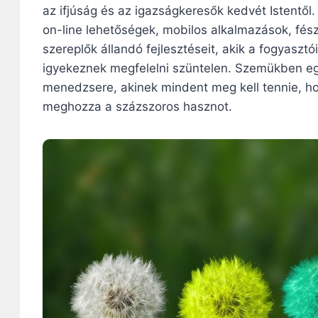
az ifjúság és az igazságkeresők kedvét Istentől
on-line lehetőségek, mobilos alkalmazások, fész
szereplők állandó fejlesztéseit, akik a fogyaszt
igyekeznek megfelelni szüntelen. Szemükben e
menedzsere, akinek mindent meg kell tennie, h
meghozza a százszoros hasznot.