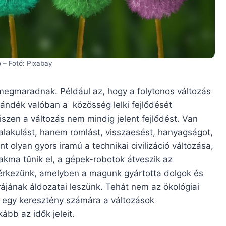
ió – Fotó: Pixabay
 megmaradnak. Például az, hogy a folytonos változás
szándék valóban a közösség lelki fejlődését
zen a változás nem mindig jelent fejlődést. Van
 alakulást, hanem romlást, visszaesést, hanyagságot,
olyan gyors iramú a technikai civilizáció változása,
akma tűnik el, a gépek-robotok átveszik az
a érkezünk, amelyben a magunk gyártotta dolgok és
rájának áldozatai leszünk. Tehát nem az ökológiai
 egy keresztény számára a változások
bb az idők jeleit.