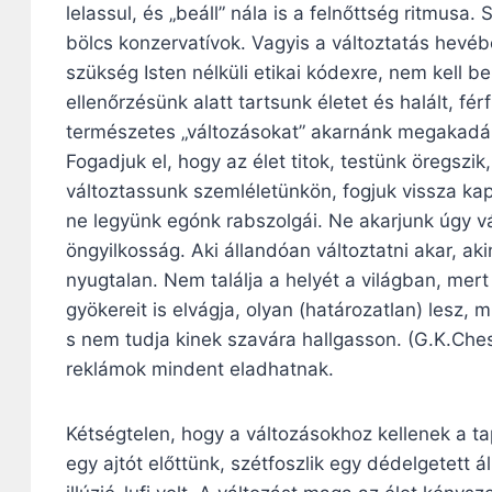
lelassul, és „beáll” nála is a felnőttség ritmusa.
bölcs konzervatívok. Vagyis a változtatás hevéb
szükség Isten nélküli etikai kódexre, nem kell be
ellenőrzésünk alatt tartsunk életet és halált, fér
természetes „változásokat” akarnánk megakadály
Fogadjuk el, hogy az élet titok, testünk öregszik
változtassunk szemléletünkön, fogjuk vissza ka
ne legyünk egónk rabszolgái. Ne akarjunk úgy vál
öngyilkosság. Aki állandóan változtatni akar, ak
nyugtalan. Nem találja a helyét a világban, mert 
gyökereit is elvágja, olyan (határozatlan) lesz, 
s nem tudja kinek szavára hallgasson. (G.K.Ches
reklámok mindent eladhatnak.
Kétségtelen, hogy a változásokhoz kellenek a t
egy ajtót előttünk, szétfoszlik egy dédelgetett 