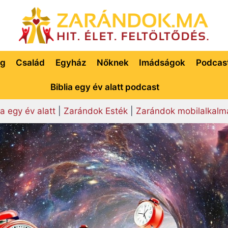
ég
Család
Egyház
Nőknek
Imádságok
Podcas
Biblia egy év alatt podcast
ia egy év alatt
|
Zarándok Esték
|
Zarándok mobilalkalm