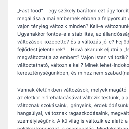
„Fast food” – egy székely barátom ezt úgy fordít
megállása a mai embernek ebben a felgyorsult 
vajon tényleg változik minden? Kell-e változnun
Ugyanakkor fontos-e a stabilitás, az állandóss
változások közepette? És a változás jó-e? Fejlőd
fejlődést jelentenek?… Hová akarunk eljutni a „f
megváltoztatja az embert? Vajon Isten változik?
változtatható, változnia kell? Minek lehet-indok
kereszténységünkben, és mihez nem szabad(na)
Vannak életünkben változások, melyek magától é
az életkor előrehaladásával változik testünk, ala
változnak szokásaink, igényeink, érdeklődésünk
hangsúlyai, változnak ragaszkodásaink, megvált
személyiségünk. A külvilág is változik ez alatt: 
politikai környezet, a csomagolás. Mindeközben