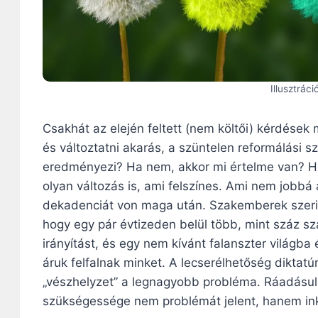
Illusztrác
Csakhát az elején feltett (nem költői) kérdések
és változtatni akarás, a szüntelen reformálási 
eredményezi? Ha nem, akkor mi értelme van? His
olyan változás is, ami felszínes. Ami nem jobbá
dekadenciát von maga után. Szakemberek szerint 
hogy egy pár évtizeden belül több, mint száz sz
irányítást, és egy nem kívánt falanszter világb
áruk felfalnak minket. A lecserélhetőség diktatú
„vészhelyzet” a legnagyobb probléma. Ráadásul
szükségessége nem problémát jelent, hanem inká