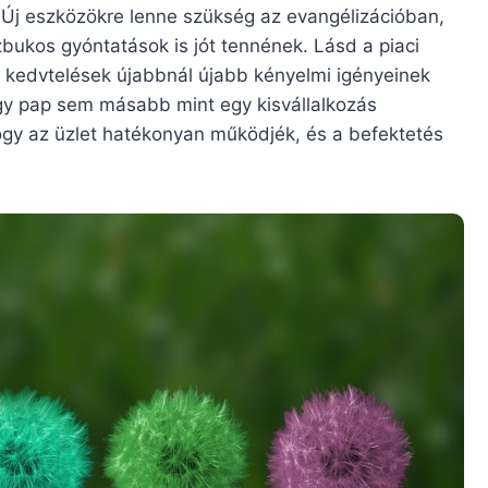
. Új eszközökre lenne szükség az evangélizációban,
bukos gyóntatások is jót tennének. Lásd a piaci
ói kedvtelések újabbnál újabb kényelmi igényeinek
gy pap sem másabb mint egy kisvállalkozás
ogy az üzlet hatékonyan működjék, és a befektetés