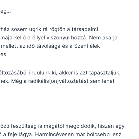
meg…”
gyház sosem ugrik rá rögtön a társadalmi
ajd kellő eréllyel viszonyul hozzá. Nem akarja
g mellett az idő távolsága és a Szentlélek
es.
ltozásából indulunk ki, akkor is azt tapasztaljuk,
ek. Még a radikális(ön)változtatást sem lehet
özti feszültség is magától megoldódik, hiszen egy
 a feje lágya. Harmincévesen már bölcsebb lesz,