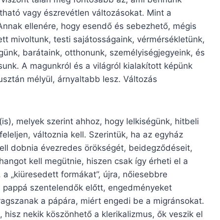
átható vagy észrevétlen változásokat. Mint a
Annak ellenére, hogy esendő és sebezhető, mégis
tt mivoltunk, testi sajátosságaink, vérmérsékletünk,
günk, barátaink, otthonunk, személyiségjegyeink, és
sunk. A magunkról és a világról kialakított képünk
sztán mélyül, árnyaltabb lesz. Változás
), melyek szerint ahhoz, hogy lelkiségünk, hitbeli
leljen, változnia kell. Szerintük, ha az egyház
 kell dobnia évezredes örökségét, beidegződéseit,
angot kell megütnie, hiszen csak így érheti el a
a „kiüresedett formákat”, újra, nőiesebbre
t a pappá szentelendők előtt, engedményeket
agszanak a pápára, miért engedi be a migránsokat.
 hisz nekik köszönhető a klerikalizmus, ők veszik el