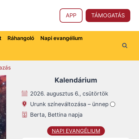
APP
TÁMOGATÁS
t
Ráhangoló
Napi evangélium
azás
Kalendárium
2026. augusztus 6., csütörtök
Urunk színeváltozása – ünnep
Berta, Bettina napja
NAPI EVANGÉLIUM