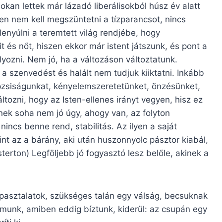
 Sokan lettek már lázadó liberálisokból húsz év alatt
en nem kell megszüntetni a tízparancsot, nincs
lenyúlni a teremtett világ rendjébe, hogy
fit és nőt, hiszen ekkor már istent játszunk, és pont a
ozni. Nem jó, ha a változáson változtatunk.
, a szenvedést és halált nem tudjuk kiiktatni. Inkább
pzsiságunkat, kényelemszeretetünket, önzésünket,
tozni, hogy az Isten-ellenes irányt vegyen, hisz ez
inek soha nem jó úgy, ahogy van, az folyton
nincs benne rend, stabilitás. Az ilyen a saját
mint az a bárány, aki után huszonnyolc pásztor kiabál,
terton) Legföljebb jó fogyasztó lesz belőle, akinek a
apasztalatok, szükséges talán egy válság, becsuknak
álmunk, amiben eddig bíztunk, kiderül: az csupán egy