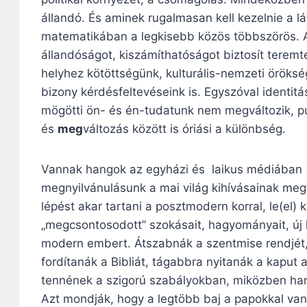
állandó. És aminek rugalmasan kell kezelnie a l
matematikában a legkisebb közös többszörös. 
állandóságot, kiszámíthatóságot biztosít teremte
helyhez kötöttségünk, kulturális-nemzeti öröksé
bizony kérdésfeltevéseink is. Egyszóval identitá
mögötti ön- és én-tudatunk nem megváltozik, pu
és
meg
változás között is óriási a különbség.
Vannak hangok az egyházi és laikus médiában (is
megnyilvánulásunk a mai világ kihívásainak megfe
lépést akar tartani a posztmodern korral, le(el)
„megcsontosodott” szokásait, hagyományait, új h
modern embert. Átszabnák a szentmise rendjét, 
fordítanák a Bibliát, tágabbra nyitanák a kapu
tennének a szigorú szabályokban, miközben har
Azt mondják, hogy a legtöbb baj a papokkal van,