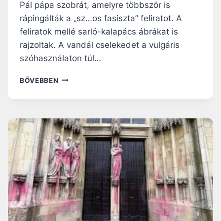
I
Pál pápa szobrát, amelyre többször is
É
O
rápingálták a „sz…os fasiszta” feliratot. A
N
L
Y
feliratok mellé sarló-kalapács ábrákat is
T
K
Á
rajzoltak. A vandál cselekedet a vulgáris
É
R
szóhasználaton túl…
P
T
E
–
V
BŐVEBBEN
T
F
A
,
O
N
A
T
D
M
Ó
A
E
,
L
L
V
I
Y
I
Z
E
D
M
N
E
U
E
Ó
S
G
–
S
Y
F
Z
I
R
E
Z
I