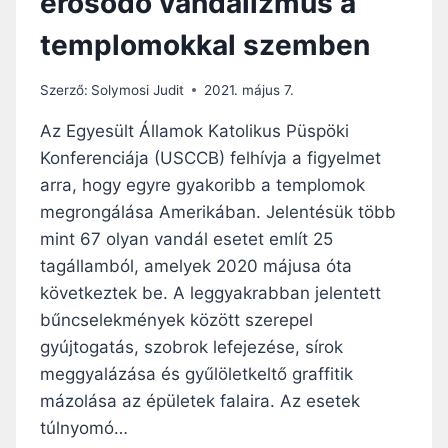
erősödő vandalizmus a
L
L
templomokkal szemben
O
Z
S
Szerző:
Solymosi Judit
2021. május 7.
V
Á
Az Egyesült Államok Katolikus Püspöki
R
Konferenciája (USCCB) felhívja a figyelmet
I
arra, hogy egyre gyakoribb a templomok
S
Z
megrongálása Amerikában. Jelentésük több
E
mint 67 olyan vandál esetet említ 25
N
tagállamból, amelyek 2020 májusa óta
T
következtek be. A leggyakrabban jelentett
M
I
bűncselekmények között szerepel
H
gyújtogatás, szobrok lefejezése, sírok
Á
meggyalázása és gyűlöletkeltő graffitik
L
Y
mázolása az épületek falaira. Az esetek
-
túlnyomó…
T