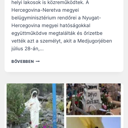
helyi lakosok is közreműködtek. A
Á
E
K
I
Hercegovina-Neretva megyei
S
belügyminisztérium rendőrei a Nyugat-
Z
Hercegovina megyei hatóságokkal
E
N
együttműködve megtalálták és őrizetbe
T
vették azt a személyt, akit a Medjugorjében
H
július 28-án,…
E
L
M
BŐVEBBEN
Y
E
E
G
K
T
M
A
E
L
G
Á
G
L
Y
T
A
Á
L
K
Á
É