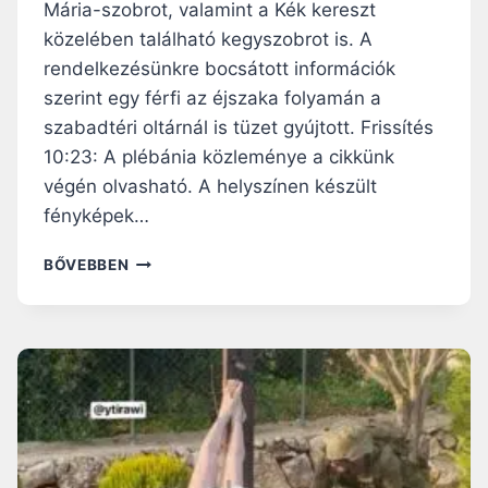
G
Mária-szobrot, valamint a Kék kereszt
O
közelében található kegyszobrot is. A
R
rendelkezésünkre bocsátott információk
J
szerint egy férfi az éjszaka folyamán a
E
I
szabadtéri oltárnál is tüzet gyújtott. Frissítés
V
10:23: A plébánia közleménye a cikkünk
A
végén olvasható. A helyszínen készült
N
D
fényképek…
A
L
F
BŐVEBBEN
I
E
Z
S
M
T
U
É
S
K
S
K
A
E
L
L
Ö
R
S