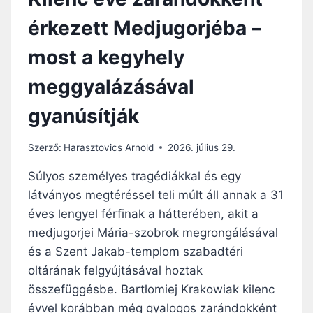
érkezett Medjugorjéba –
most a kegyhely
meggyalázásával
gyanúsítják
Szerző:
Harasztovics Arnold
2026. július 29.
Súlyos személyes tragédiákkal és egy
látványos megtéréssel teli múlt áll annak a 31
éves lengyel férfinak a hátterében, akit a
medjugorjei Mária-szobrok megrongálásával
és a Szent Jakab-templom szabadtéri
oltárának felgyújtásával hoztak
összefüggésbe. Bartłomiej Krakowiak kilenc
évvel korábban még gyalogos zarándokként