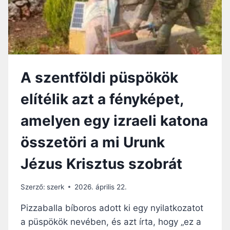
O
S
N
Z
G
E
Á
F
L
Ü
T
G
Á
A szentföldi püspökök
G
K
É
M
elítélik azt a fényképet,
S
E
B
G
amelyen egy izraeli katona
E
A
H
M
összetöri a mi Urunk
O
E
Z
D
Jézus Krisztus szobrát
O
J
T
U
T
G
Szerző:
szerk
2026. április 22.
S
O
Z
R
Pizzaballa bíboros adott ki egy nyilatkozatot
E
J
a püspökök nevében, és azt írta, hogy „ez a
M
E