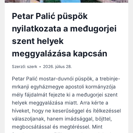
O
K
Petar Palić püspök
K
É
nyilatkozata a međugorjei
N
T
szent helyek
É
R
meggyalázása kapcsán
K
E
Z
Szerző:
szerk
2026. július 28.
E
T
Petar Palić mostar-duvnói püspök, a trebinje-
T
mrkanji egyházmegye apostoli kormányzója
M
mély fájdalmát fejezte ki a međugorjei szent
E
D
helyek meggyalázása miatt. Arra kérte a
J
híveket, hogy ne keserűséggel és ítélkezéssel
U
válaszoljanak, hanem imádsággal, böjttel,
G
megbocsátással és megtéréssel. Mint
O