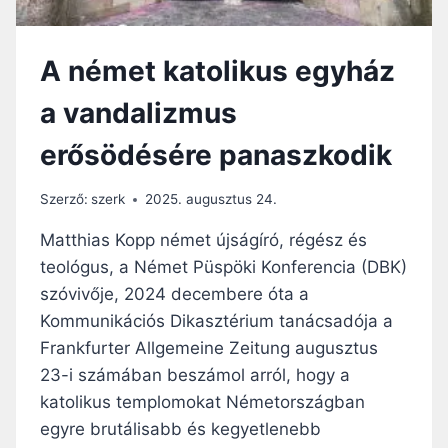
N
R
S
T
A
S
I
E
Í
A német katolikus egyház
I
L
T
.
I
V
a vandalizmus
J
K
E
Á
A
erősödésére panaszkodik
N
T
O
O
S
N
Szerző:
szerk
2025. augusztus 24.
P
A
Á
Matthias Kopp német újságíró, régész és
Ö
L
S
teológus, a Német Püspöki Konferencia (DBK)
R
S
szóvivője, 2024 decembere óta a
Ó
Z
M
Kommunikációs Dikasztérium tanácsadója a
E
A
T
Frankfurter Allgemeine Zeitung augusztus
I
Ö
23-i számában beszámol arról, hogy a
S
R
katolikus templomokat Németországban
Z
I
O
egyre brutálisabb és kegyetlenebb
A
B