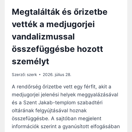
G
N
Megtalálták és őrizetbe
Y
Y
A
I
vették a medjugorjei
L
L
Á
A
vandalizmussal
Z
T
Á
K
összefüggésbe hozott
S
O
Á
Z
személyt
V
A
A
T
L
A
Szerző:
szerk
2026. július 28.
G
A
Y
M
A rendőrség őrizetbe vett egy férfit, akit a
A
E
medjugorjei jelenési helyek meggyalázásával
N
Đ
és a Szent Jakab-templom szabadtéri
Ú
U
S
G
oltárának felgyújtásával hoznak
Í
O
összefüggésbe. A sajtóban megjelent
T
R
információk szerint a gyanúsított elfogásában
J
J