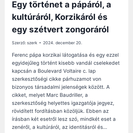
Egy történet a pápáról, a
Y
O
H
B
kultúráról, Korzikáról és
Á
R
Z
Á
egy szétvert zongoráról
A
T
V
A
Szerző:
szerk
2024. december 20.
N
D
Ferenc pápa korzikai látogatása és egy ezzel
A
egyidejűleg történt kisebb vandál cselekedet
L
kapcsán a Boulevard Voltaire c. lap
I
Z
szerkesztőségi cikke párhuzamot von
M
bizonyos társadalmi jelenségek között. A
U
cikket, melyet Marc Baudriller, a
S
szerkesztőség helyettes igazgatója jegyez,
E
R
rövidített fordításban közöljük. Ebben az
Ő
írásban két esetről lesz szó, mindkét eset a
S
zenéről, a kultúráról, az identitásról és…
Ö