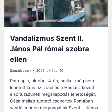
I
L
P
G
Ü
Y
S
Ú
P
J
Ö
T
K
O
Vandalizmus Szent II.
Ö
T
K
T
János Pál római szobra
E
Á
L
K
ellen
Í
A
T
S
É
Z
Szerző:
szerk
2025. október 10.
L
A
I
Pár napja, október 4-én, amikor még nem
B
K
A
lehetett látni az Izrael és a Hamász közötti
A
D
első tűzszüneti megállapodás lehetőségét,
Z
T
T
Gáza mellett tüntető csoportok Rómában
É
A
R
vandál módon megrongálták Szent II. János
F