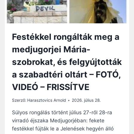
Z
S
Á
Ő
S
R
A
I
K
Z
A
Festékkel rongálták meg a
E
P
T
C
medjugorjei Mária-
B
S
E
Á
szobrokat, és felgyújtották
V
N
E
a szabadtéri oltárt – FOTÓ,
T
T
VIDEÓ – FRISSÍTVE
É
K
A
Szerző:
Harasztovics Arnold
2026. július 28.
M
E
Súlyos rongálás történt július 27-ről 28-ra
D
virradó éjszaka Medjugorjéban: fekete
J
festékkel fújták le a Jelenések hegyén álló
U