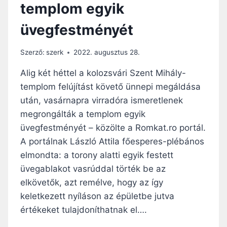
templom egyik
K
U
üvegfestményét
L
T
Ú
Szerző:
szerk
2022. augusztus 28.
R
Á
Alig két héttel a kolozsvári Szent Mihály-
R
templom felújítást követő ünnepi megáldása
Ó
után, vasárnapra virradóra ismeretlenek
L
,
megrongálták a templom egyik
K
üvegfestményét – közölte a Romkat.ro portál.
O
A portálnak László Attila főesperes-plébános
R
elmondta: a torony alatti egyik festett
Z
I
üvegablakot vasrúddal törték be az
K
elkövetők, azt remélve, hogy az így
Á
keletkezett nyíláson az épületbe jutva
R
Ó
értékeket tulajdoníthatnak el….
L