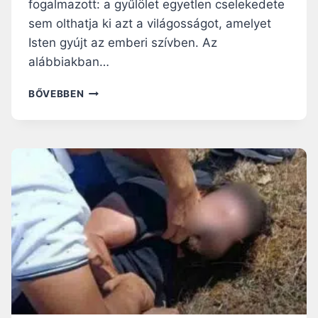
R
fogalmazott: a gyűlölet egyetlen cselekedete
J
sem olthatja ki azt a világosságot, amelyet
É
Isten gyújt az emberi szívben. Az
B
A
alábbiakban…
–
M
P
BŐVEBBEN
O
E
S
T
T
A
A
R
K
P
E
A
G
L
Y
I
H
Ć
E
P
L
Ü
Y
S
M
P
E
Ö
G
K