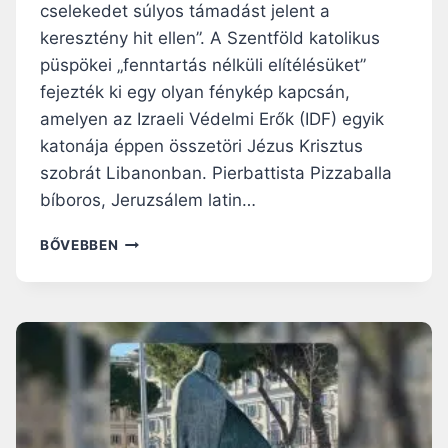
cselekedet súlyos támadást jelent a
É
I
L
M
keresztény hit ellen”. A Szentföld katolikus
Y
Á
püspökei „fenntartás nélküli elítélésüket”
T
R
fejezték ki egy olyan fénykép kapcsán,
I
amelyen az Izraeli Védelmi Erők (IDF) egyik
A
-
katonája éppen összetöri Jézus Krisztus
S
szobrát Libanonban. Pierbattista Pizzaballa
Z
bíboros, Jeruzsálem latin…
O
B
A
BŐVEBBEN
R
S
O
Z
K
E
A
N
T
T
,
F
É
Ö
S
L
F
D
E