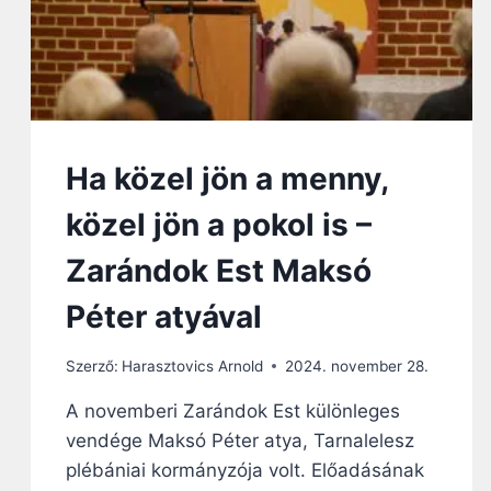
L
S
Ó
M
:
I
J
K
É
I
Z
S
U
A
S
Ha közel jön a menny,
Z
N
O
Y
közel jön a pokol is –
K
I
?
L
Zarándok Est Maksó
V
Á
Péter atyával
N
O
Szerző:
Harasztovics Arnold
2024. november 28.
S
M
A novemberi Zarándok Est különleges
Ű
vendége Maksó Péter atya, Tarnalelesz
K
Ö
plébániai kormányzója volt. Előadásának
D