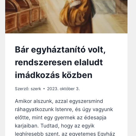
I
G
E
V
I
L
Á
Bár egyháztanító volt,
G
O
rendszeresen elaludt
S
S
imádkozás közben
Á
G
Á
Szerző:
szerk
2023. október 3.
B
A
Amikor alszunk, azzal egyszersmind
N
ráhagyatkozunk Istenre, és úgy vagyunk
É
előtte, mint egy gyermek az édesapja
L
N
karjaiban. Tudtad, hogy az egyik
I
leghíresebb szent, az egyetemes Egyház