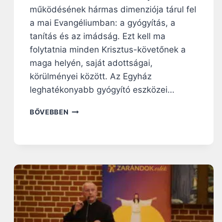
S
működésének hármas dimenziója tárul fel
P
Á
a mai Evangéliumban: a gyógyítás, a
P
tanítás és az imádság. Ezt kell ma
A
folytatnia minden Krisztus-követőnek a
I
maga helyén, saját adottságai,
D
O
körülményei között. Az Egyház
K
leghatékonyabb gyógyító eszközei…
U
M
N
BŐVEBBEN
E
A
N
P
T
I
U
R
M
Á
O
H
K
A
A
N
T
G
,
O
É