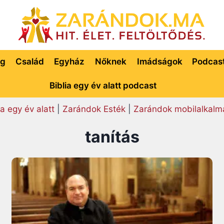
ég
Család
Egyház
Nőknek
Imádságok
Podcas
Biblia egy év alatt podcast
ia egy év alatt
|
Zarándok Esték
|
Zarándok mobilalkalm
tanítás