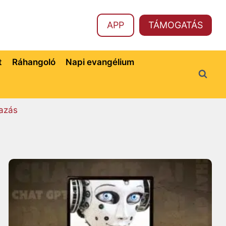
APP
TÁMOGATÁS
t
Ráhangoló
Napi evangélium
azás