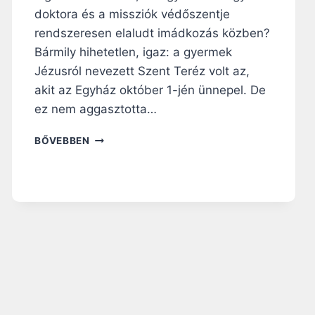
doktora és a missziók védőszentje
rendszeresen elaludt imádkozás közben?
Bármily hihetetlen, igaz: a gyermek
Jézusról nevezett Szent Teréz volt az,
akit az Egyház október 1-jén ünnepel. De
ez nem aggasztotta…
B
BŐVEBBEN
Á
R
E
G
Y
H
Á
Z
T
A
N
Í