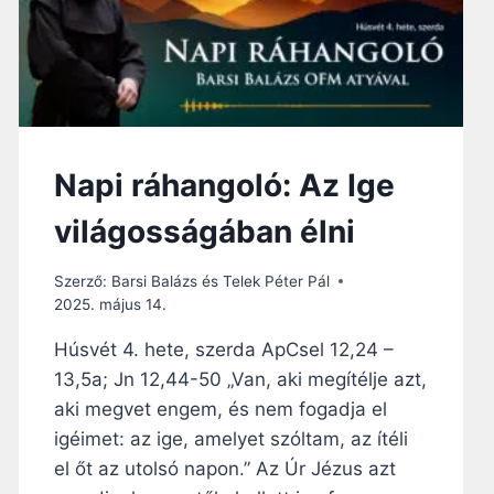
Á
G
Í
T
A
Z
E
G
Napi ráhangoló: Az Ige
Y
H
világosságában élni
Á
Z
Szerző:
Barsi Balázs és Telek Péter Pál
„
2025. május 14.
L
E
Húsvét 4. hete, szerda ApCsel 12,24 –
G
13,5a; Jn 12,44-50 „Van, aki megítélje azt,
J
O
aki megvet engem, és nem fogadja el
B
igéimet: az ige, amelyet szóltam, az ítéli
B
el őt az utolsó napon.” Az Úr Jézus azt
A