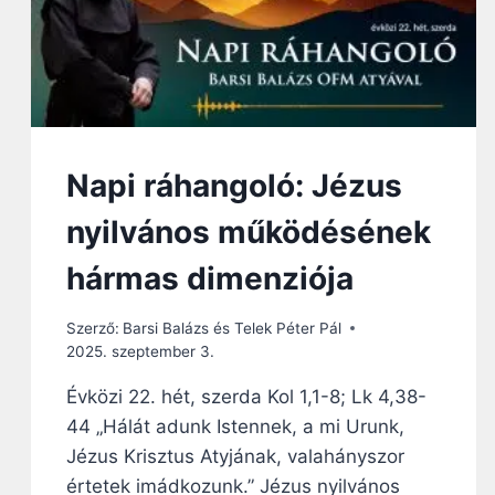
K
I
A
Z
E
G
Y
H
Napi ráhangoló: Jézus
Á
Z
nyilvános működésének
F
Ő
hármas dimenziója
K
H
Szerző:
Barsi Balázs és Telek Péter Pál
I
2025. szeptember 3.
V
A
Évközi 22. hét, szerda Kol 1,1-8; Lk 4,38-
T
44 „Hálát adunk Istennek, a mi Urunk,
A
L
Jézus Krisztus Atyjának, valahányszor
O
értetek imádkozunk.” Jézus nyilvános