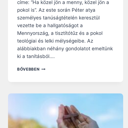
címe: “Ha közel jön a menny, közel jön a
É
pokol is”. Az este során Péter atya
S
É
személyes tanúságtételén keresztül
N
vezette be a hallgatóságot a
E
Mennyország, a tisztítótűz és a pokol
K
teológiai és lelki mélységeibe. Az
H
Á
alábbiakban néhány gondolatot emeltünk
R
ki a tanításból….
M
A
H
BŐVEBBEN
S
A
D
K
I
Ö
M
Z
E
E
N
L
Z
J
I
Ö
Ó
N
J
A