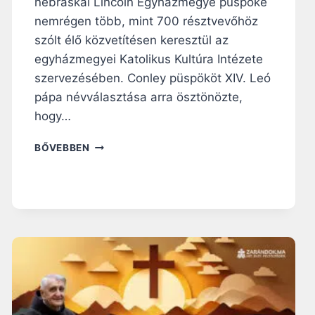
nebraskai Lincoln Egyházmegye püspöke
nemrégen több, mint 700 résztvevőhöz
szólt élő közvetítésen keresztül az
egyházmegyei Katolikus Kultúra Intézete
szervezésében. Conley püspököt XIV. Leó
pápa névválasztása arra ösztönözte,
hogy…
A
BŐVEBBEN
P
Ü
S
P
Ö
K
R
Á
V
I
L