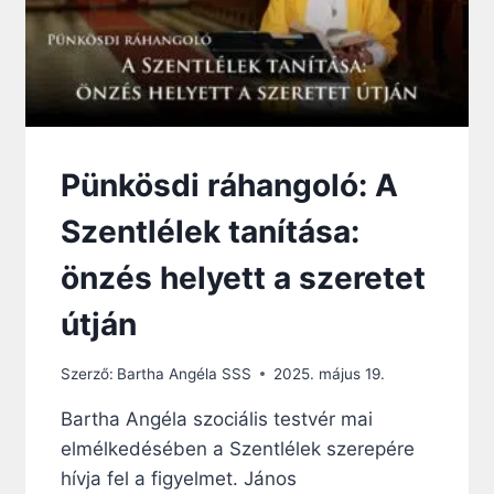
N
G
O
L
Ó
:
J
É
Pünkösdi ráhangoló: A
Z
U
Szentlélek tanítása:
S
N
önzés helyett a szeretet
E
M
útján
H
A
G
Szerző:
Bartha Angéla SSS
2025. május 19.
Y
Bartha Angéla szociális testvér mai
K
Ö
elmélkedésében a Szentlélek szerepére
Z
hívja fel a figyelmet. János
Ö