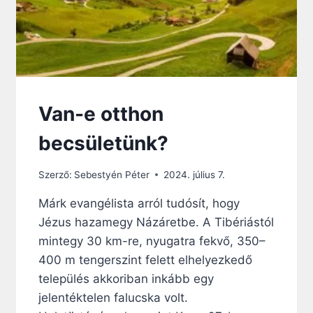
H
A
N
G
O
L
Ó
:
Van-e otthon
A
S
becsületünk?
Z
E
Szerző:
Sebestyén Péter
2024. július 7.
N
T
Márk evangélista arról tudósít, hogy
L
Jézus hazamegy Názáretbe. A Tibériástól
É
L
mintegy 30 km-re, nyugatra fekvő, 350–
E
400 m tengerszint felett elhelyezkedő
K
település akkoriban inkább egy
T
A
jelentéktelen falucska volt.
N