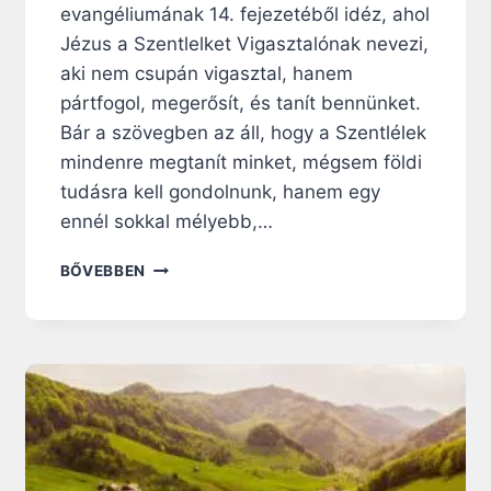
evangéliumának 14. fejezetéből idéz, ahol
M
B
Jézus a Szentlelket Vigasztalónak nevezi,
Ö
aki nem csupán vigasztal, hanem
S
pártfogol, megerősít, és tanít bennünket.
E
Bár a szövegben az áll, hogy a Szentlélek
N
mindenre megtanít minket, mégsem földi
tudásra kell gondolnunk, hanem egy
ennél sokkal mélyebb,…
P
BŐVEBBEN
Ü
N
K
Ö
S
D
I
R
Á