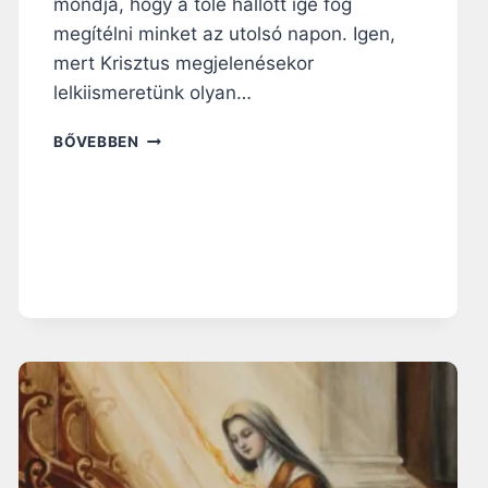
N
mondja, hogy a tőle hallott ige fog
Ő
megítélni minket az utolsó napon. Igen,
R
mert Krisztus megjelenésekor
Z
lelkiismeretünk olyan…
Ö
T
N
T
BŐVEBBEN
A
T
P
I
I
T
R
K
Á
Á
H
R
A
A
N
”
G
O
L
Ó
:
A
Z