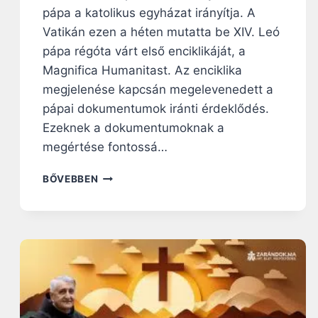
pápa a katolikus egyházat irányítja. A
Vatikán ezen a héten mutatta be XIV. Leó
pápa régóta várt első enciklikáját, a
Magnifica Humanitast. Az enciklika
megjelenése kapcsán megelevenedett a
pápai dokumentumok iránti érdeklődés.
Ezeknek a dokumentumoknak a
megértése fontossá…
M
BŐVEBBEN
I
É
R
T
A
D
N
A
K