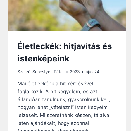
A
M
E
N
N
Y
,
K
Életleckék: hitjavítás és
Ö
Z
istenképeink
E
L
Szerző:
Sebestyén Péter
2023. május 24.
J
Ö
Mai életleckénk a hit kérdésével
N
foglalkozik. A hit kegyelem, és azt
A
P
állandóan tanulnunk, gyakorolnunk kell,
O
hogyan lehet „vételezni” Isten kegyelmi
K
jelzéseit. Mi szeretnénk készen, tálalva
O
L
Isten ajándékait, hogy azonnal
I