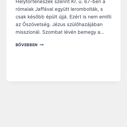
Helytörténészek szerint Kr. u. 67-ben a
Í
rómaiak Jaffával együtt lerombolták, s
T
csak később épült újjá. Ezért is nem említi
Á
S
az Ószövetség. Jézus szülőhazájában
A
misszionál. Szombat lévén bemegy a…
:
Ö
V
BŐVEBBEN
N
A
Z
N
É
-
S
E
H
O
E
T
L
T
Y
H
E
O
T
N
T
B
A
E
S
C
Z
S