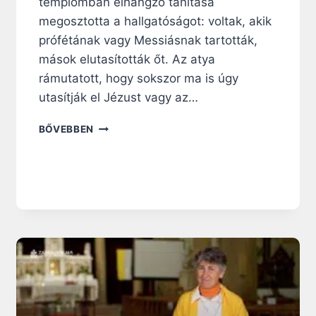
templomban elhangzó tanítása
megosztotta a hallgatóságot: voltak, akik
prófétának vagy Messiásnak tartották,
mások elutasították őt. Az atya
rámutatott, hogy sokszor ma is úgy
utasítják el Jézust vagy az…
N
BŐVEBBEN
A
G
Y
B
Ö
J
T
I
R
Á
H
A