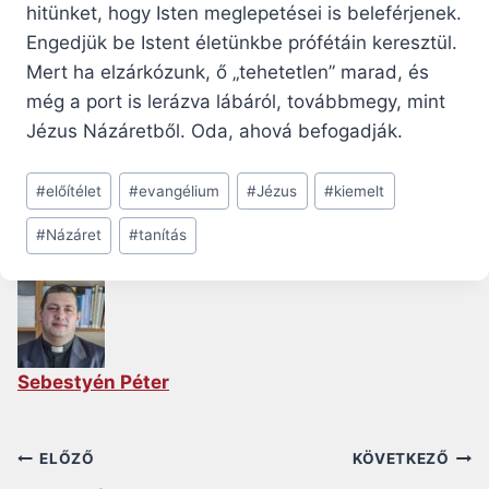
hitünket, hogy Isten meglepetései is beleférjenek.
Engedjük be Istent életünkbe prófétáin keresztül.
Mert ha elzárkózunk, ő „tehetetlen” marad, és
még a port is lerázva lábáról, továbbmegy, mint
Jézus Názáretből. Oda, ahová befogadják.
Post
#
előítélet
#
evangélium
#
Jézus
#
kiemelt
Tags:
#
Názáret
#
tanítás
Sebestyén Péter
Bejegyzés
ELŐZŐ
KÖVETKEZŐ