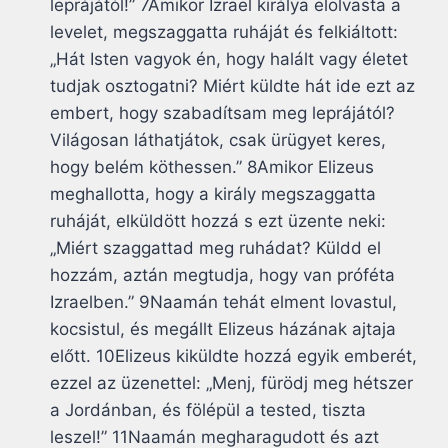
leprájától!” 7Amikor Izrael királya elolvasta a
levelet, megszaggatta ruháját és felkiáltott:
„Hát Isten vagyok én, hogy halált vagy életet
tudjak osztogatni? Miért küldte hát ide ezt az
embert, hogy szabadítsam meg leprájától?
Világosan láthatjátok, csak ürügyet keres,
hogy belém köthessen.” 8Amikor Elizeus
meghallotta, hogy a király megszaggatta
ruháját, elküldött hozzá s ezt üzente neki:
„Miért szaggattad meg ruhádat? Küldd el
hozzám, aztán megtudja, hogy van próféta
Izraelben.” 9Naamán tehát elment lovastul,
kocsistul, és megállt Elizeus házának ajtaja
előtt. 10Elizeus kiküldte hozzá egyik emberét,
ezzel az üzenettel: „Menj, fürödj meg hétszer
a Jordánban, és fölépül a tested, tiszta
leszel!” 11Naamán megharagudott és azt