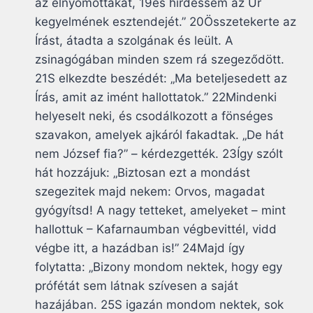
az elnyomottakat, 19és hirdessem az Úr
kegyelmének esztendejét.” 20Összetekerte az
Írást, átadta a szolgának és leült. A
zsinagógában minden szem rá szegeződött.
21S elkezdte beszédét: „Ma beteljesedett az
Írás, amit az imént hallottatok.” 22Mindenki
helyeselt neki, és csodálkozott a fönséges
szavakon, amelyek ajkáról fakadtak. „De hát
nem József fia?” – kérdezgették. 23Így szólt
hát hozzájuk: „Biztosan ezt a mondást
szegezitek majd nekem: Orvos, magadat
gyógyítsd! A nagy tetteket, amelyeket – mint
hallottuk – Kafarnaumban végbevittél, vidd
végbe itt, a hazádban is!” 24Majd így
folytatta: „Bizony mondom nektek, hogy egy
prófétát sem látnak szívesen a saját
hazájában. 25S igazán mondom nektek, sok