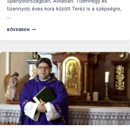
Spanyolországban, Avilaban. Tizennégy és
tizennyolc éves kora között Teréz is a szépségre,
…
AVILAI
BŐVEBBEN
NAGY
SZENT
TERÉZ:
„ISTEN
EGYEDÜL
ELÉG”
–
SZENTEK
ÉLETE