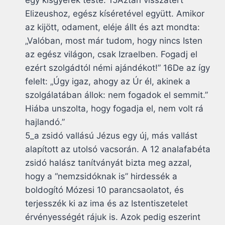
egy kisgyerek teste. 15Aztán visszatért
Elizeushoz, egész kíséretével együtt. Amikor
az kijött, odament, eléje állt és azt mondta:
„Valóban, most már tudom, hogy nincs Isten
az egész világon, csak Izraelben. Fogadj el
ezért szolgádtól némi ajándékot!” 16De az így
felelt: „Úgy igaz, ahogy az Úr él, akinek a
szolgálatában állok: nem fogadok el semmit.”
Hiába unszolta, hogy fogadja el, nem volt rá
hajlandó.”
5_a zsidó vallású Jézus egy új, más vallást
alapított az utolsó vacsorán. A 12 analafabéta
zsidó halász tanítványát bizta meg azzal,
hogy a “nemzsidóknak is” hirdessék a
boldogító Mózesi 10 parancsaolatot, és
terjesszék ki az ima és az Istentiszetelet
érvényességét rájuk is. Azok pedig eszerint