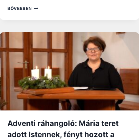
NAPI
BŐVEBBEN
RÁHANGOLÓ:
A
SZEMLÉLŐDÉS
ÉS
A
SZOLGÁLAT
EGYSÉGE
–
MÁRTA
ÉS
MÁRIA
PÉLDÁJA
Adventi ráhangoló: Mária teret
adott Istennek, fényt hozott a