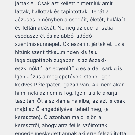
jártak el. Csak azt kellett hirdetniük amit
láttak, hallottak és tapintottak…tehát a
Jézuses-eményben a csodáit, életét, halála´t
és feltámadását. Nomeg az eucharisztia
csodaszerét és az abból adódó
szentmiseünnepet. Ök eszerint jártak el. Ez a
hitünk szent titka…minden kis falu
legeldugottabb zugában is az észeki-
eszkimóktól az egyenlítöig es a déli sarkig is.
Igen Jézus a meglepetések Istene. Igen
kedves Péterpáter, igazad van. Aki nem akar
hinni neki az nem is fog. Igen, aki le akarja
taszítani Öt a sziklán a halálba, az azt is csak
majd az Ö engedélyével teheti meg, (a
kereszten). Ö azonban majd lejön a
keresztröl, ahogy arra fel is szólítottak,
engedelmeskedett annak aki erre felszólitotta.