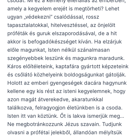
csodát. Mi ez a kemény ellenállás az emberben,
amely a kegyelem erejét is megtörheti? Lehet
ugyan „védekezni” csalódással, rossz
tapasztalatokkal, hitelvesztéssel, az önjelölt
próféták és guruk elszaporodásával, de a hit
akkor is befogadókészséget kíván. Ha elzárjuk
előle magunkat, Isten nélkül szánalmasan
szegényebbek leszünk és magunkra maradunk.
Káros előítéleteink, kaptafára gyártott képzeteink
és csőlátó közhelyeink boldogságunkat gátolják.
Holott az emberi gyengeségek dacára hagynunk
kellene egy kis rést az isteni kegyelemnek, hogy
azon magát átverekedve, akaratunkkal
találkozva, felragyogjon életünkben is a csoda.
Isten itt van köztünk. Őt is lakva ismerjük meg…
Ne megbotránkozzunk Jézus szavain. Tudjunk
olvasni a prófétai jelekből, állandóan mélyítsük