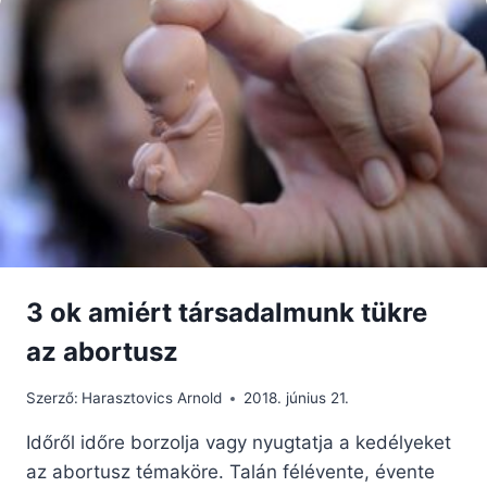
ISTENNEK,
FÉNYT
HOZOTT
A
VILÁGBA
3 ok amiért társadalmunk tükre
az abortusz
Szerző:
Harasztovics Arnold
2018. június 21.
Időről időre borzolja vagy nyugtatja a kedélyeket
az abortusz témaköre. Talán félévente, évente