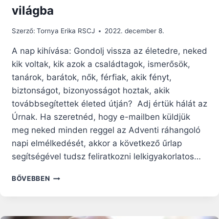
világba
Szerző:
Tornya Erika RSCJ
2022. december 8.
A nap kihívása: Gondolj vissza az életedre, neked
kik voltak, kik azok a családtagok, ismerősök,
tanárok, barátok, nők, férfiak, akik fényt,
biztonságot, bizonyosságot hoztak, akik
továbbsegítettek életed útján? Adj értük hálát az
Úrnak. Ha szeretnéd, hogy e-mailben küldjük
meg neked minden reggel az Adventi ráhangoló
napi elmélkedését, akkor a következő űrlap
segítségével tudsz feliratkozni lelkigyakorlatos…
ADVENTI
BŐVEBBEN
RÁHANGOLÓ:
MÁRIA
TERET
ADOTT