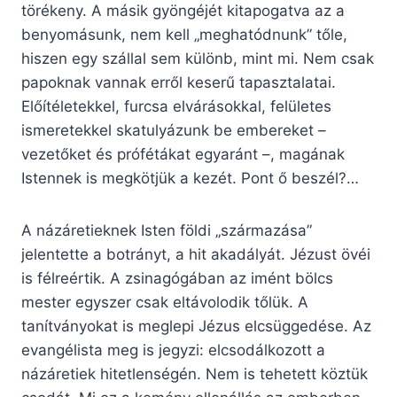
törékeny. A másik gyöngéjét kitapogatva az a
benyomásunk, nem kell „meghatódnunk” tőle,
hiszen egy szállal sem különb, mint mi. Nem csak
papoknak vannak erről keserű tapasztalatai.
Előítéletekkel, furcsa elvárásokkal, felületes
ismeretekkel skatulyázunk be embereket –
vezetőket és prófétákat egyaránt –, magának
Istennek is megkötjük a kezét. Pont ő beszél?…
A názáretieknek Isten földi „származása”
jelentette a botrányt, a hit akadályát. Jézust övéi
is félreértik. A zsinagógában az imént bölcs
mester egyszer csak eltávolodik tőlük. A
tanítványokat is meglepi Jézus elcsüggedése. Az
evangélista meg is jegyzi: elcsodálkozott a
názáretiek hitetlenségén. Nem is tehetett köztük