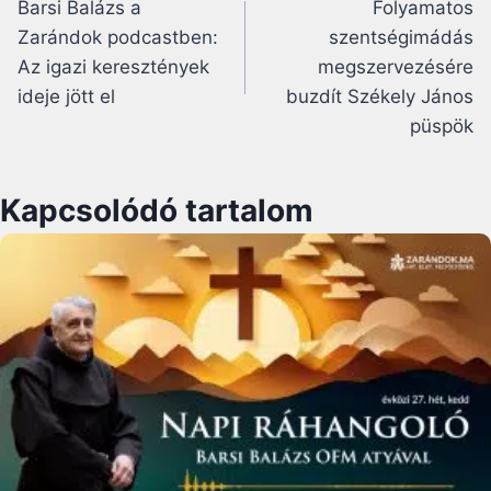
Barsi Balázs a
Folyamatos
navigáció
Zarándok podcastben:
szentségimádás
Az igazi keresztények
megszervezésére
ideje jött el
buzdít Székely János
püspök
Kapcsolódó tartalom