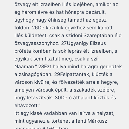
özvegy élt Izraelben Illés idejében, amikor az
ég három évre és hat hónapra bezárult,
úgyhogy nagy éhínség támadt az egész
földön. 26De közülük egyikhez sem kapott
Illés küldetést, csak a szidóni Száreptában élő
özvegyasszonyhoz. 27Ugyanígy Elizeus
próféta korában is sok leprás élt Izraelben, s
egyikük sem tisztult meg, csak a szír
Naamán.” 28Ezt hallva mind haragra gerjedtek
a zsinagógában. 29Felpattantak, kiűzték a
városon kívülre, és fölvezették arra a hegyre,
amelyen városuk épült, a szakadék szélére,
hogy letaszítsák. 30De ő áthaladt köztük és
eltávozott.”
Itt egy kissé vadabban van leírva a helyzet,
mint ugyanez a történet a fenti Márkusz
evangelium 6,1-6—ban.