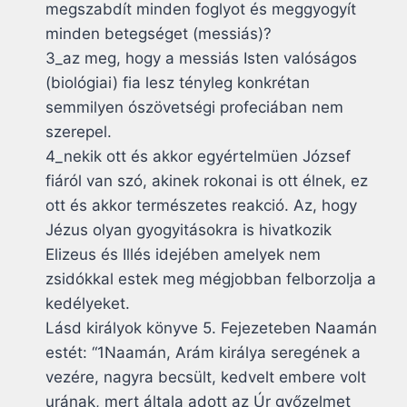
megszabdít minden foglyot és meggyogyít
minden betegséget (messiás)?
3_az meg, hogy a messiás Isten valóságos
(biológiai) fia lesz tényleg konkrétan
semmilyen ószövetségi profeciában nem
szerepel.
4_nekik ott és akkor egyértelmüen József
fiáról van szó, akinek rokonai is ott élnek, ez
ott és akkor természetes reakció. Az, hogy
Jézus olyan gyogyitásokra is hivatkozik
Elizeus és Illés idejében amelyek nem
zsidókkal estek meg mégjobban felborzolja a
kedélyeket.
Lásd királyok könyve 5. Fejezeteben Naamán
estét: “1Naamán, Arám királya seregének a
vezére, nagyra becsült, kedvelt embere volt
urának, mert általa adott az Úr győzelmet