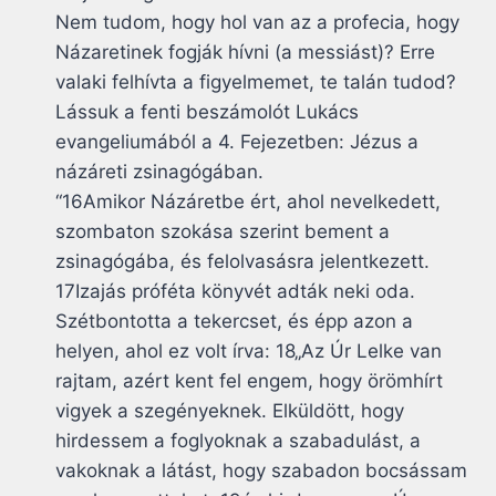
Nem tudom, hogy hol van az a profecia, hogy
Názaretinek fogják hívni (a messiást)? Erre
valaki felhívta a figyelmemet, te talán tudod?
Lássuk a fenti beszámolót Lukács
evangeliumából a 4. Fejezetben: Jézus a
názáreti zsinagógában.
“16Amikor Názáretbe ért, ahol nevelkedett,
szombaton szokása szerint bement a
zsinagógába, és felolvasásra jelentkezett.
17Izajás próféta könyvét adták neki oda.
Szétbontotta a tekercset, és épp azon a
helyen, ahol ez volt írva: 18„Az Úr Lelke van
rajtam, azért kent fel engem, hogy örömhírt
vigyek a szegényeknek. Elküldött, hogy
hirdessem a foglyoknak a szabadulást, a
vakoknak a látást, hogy szabadon bocsássam