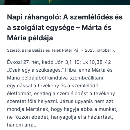
Napi ráhangoló: A szemlélődés és
a szolgálat egysége – Márta és
Mária példája
Szerző:
Barsi Balázs és Telek Péter Pál
2025. október 7.
Évközi 27. hét, kedd Jón 3,1-10; Lk 10,38-42
„Csak egy a szükséges.” Hiba lenne Márta és
Mária példájából kiindulva szembeállítani
egymással a tevékeny és a szemlélődő
életformát, esetleg a szemlélődést a tevékeny
szeretet fölé helyezni. Jézus ugyanis nem azt
mondja Mártának, hogy hagyja abba a munkát,
ne főzzön ebédet, hanyagolja el a háztartást,
hanem arra…