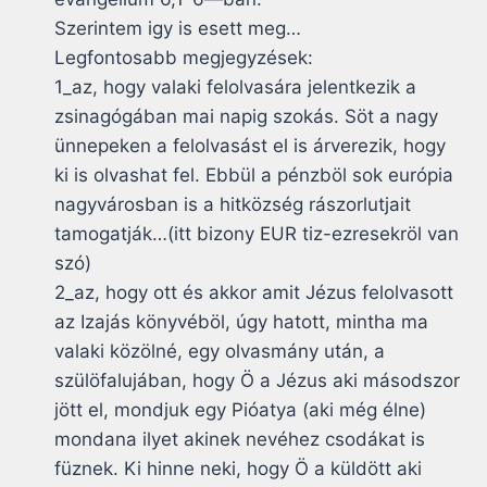
Szerintem igy is esett meg…
Legfontosabb megjegyzések:
1_az, hogy valaki felolvasára jelentkezik a
zsinagógában mai napig szokás. Söt a nagy
ünnepeken a felolvasást el is árverezik, hogy
ki is olvashat fel. Ebbül a pénzböl sok európia
nagyvárosban is a hitközség rászorlutjait
tamogatják…(itt bizony EUR tiz-ezresekröl van
szó)
2_az, hogy ott és akkor amit Jézus felolvasott
az Izajás könyvéböl, úgy hatott, mintha ma
valaki közölné, egy olvasmány után, a
szülöfalujában, hogy Ö a Jézus aki másodszor
jött el, mondjuk egy Pióatya (aki még élne)
mondana ilyet akinek nevéhez csodákat is
füznek. Ki hinne neki, hogy Ö a küldött aki