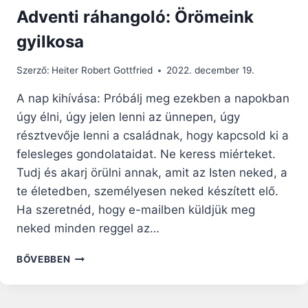
Adventi ráhangoló: Örömeink
gyilkosa
Szerző:
Heiter Robert Gottfried
2022. december 19.
A nap kihívása: Próbálj meg ezekben a napokban
úgy élni, úgy jelen lenni az ünnepen, úgy
résztvevője lenni a családnak, hogy kapcsold ki a
felesleges gondolataidat. Ne keress miérteket.
Tudj és akarj örülni annak, amit az Isten neked, a
te életedben, személyesen neked készített elő.
Ha szeretnéd, hogy e-mailben küldjük meg
neked minden reggel az…
ADVENTI
BŐVEBBEN
RÁHANGOLÓ:
ÖRÖMEINK
GYILKOSA