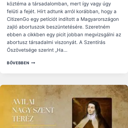
köztéma a társadalomban, mert így vagy úgy
felüti a fejét. Hírt adtunk arról korábban, hogy a
CitizenGo egy petíciót indított a Magyarországon
zajló abortuszok beszüntetésére. Szeretném
ebben a cikkben egy picit jobban megvizsgálni az
abortusz társadalmi viszonyát. A Szentírás
Ószövetsége szerint „Ha…
3
BŐVEBBEN
OK
AMIÉRT
TÁRSADALMUNK
TÜKRE
AZ
ABORTUSZ