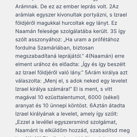
Arámnak. De ez az ember leprás volt. 2Az
arámiak egyszer kivonultak portyázni, s Izrael
földjéről magukkal hurcoltak egy lányt. Ez
Naamán felesége szolgálatába került. 3S így
szólt asszonyához: „Ha uram a prófétához
fordulna Szamáriában, biztosan
megszabadítaná leprájától.” 4(Naamán) erre
elment urához és előadta: „Így és így beszélt
az Izrael földjéről való lány.” 5Arám királya azt
válaszolta: „Menj el, s adok neked egy levelet
Izrael királya számára!” El is ment, s vitt
magával 10 ezüsttalentumot, 6000 (sékel)
aranyat és 10 ünnepi köntöst. 6Aztán átadta
Izrael királyának a levelet, amely így szólt:
„Ezzel a levéllel egyszersmind szolgámat,
Naamánt is elküldöm hozzád, szabadítsd meg