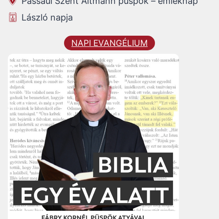
Passaui Szent Altmann püspök – emléknap
László napja
NAPI EVANGÉLIUM