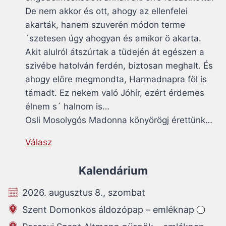
De nem akkor és ott, ahogy az ellenfelei
akarták, hanem szuverén módon terme
´szetesen úgy ahogyan és amikor ö akarta.
Akit alulról átszúrtak a tüdején át egészen a
szivébe hatolván ferdén, biztosan meghalt. És
ahogy elöre megmondta, Harmadnapra föl is
támadt. Ez nekem való Jóhír, ezért érdemes
élnem s´ halnom is…
Osli Mosolygós Madonna könyörögj érettünk…
Válasz
Kalendárium
2026. augusztus 8., szombat
Szent Domonkos áldozópap – emléknap