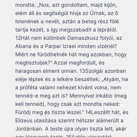
mondta: „Nos, azt gondoltam, majd kijön,
elém áll és segítségül hívja az Úrnak, az ő
Istenének a nevét, aztán a beteg rész fölé
tartja kezét, s így megszabadít a leprától.
12Hát nem különbek Damaszkusz folyói, az
Abana és a Parpar Izrael minden vizénél?
Miért ne fürödhetnék hát meg azokban, hogy
megtisztuljak?” Azzal megfordult, és
haragosan elment onnan. 13Szolgái azonban
eléje léptek és a lelkére beszéltek: „Atyám, ha
a próféta valami nehezet kívánt volna, nem
tennéd-e meg azt is? Mennyivel inkább (meg
kell tenned), hogy csak azt mondta neked:
Fürödj meg és tiszta leszel.” 14Leszállt hát, és
Elizeus utasítása szerint hétszer alámerült a
Jordánban. A teste újra olyan tiszta lett, akár