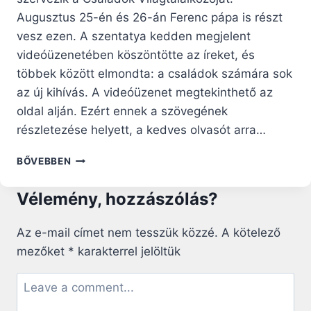
Augusztus 25-én és 26-án Ferenc pápa is részt
vesz ezen. A szentatya kedden megjelent
videóüzenetében köszöntötte az íreket, és
többek között elmondta: a családok számára sok
az új kihívás. A videóüzenet megtekinthető az
oldal alján. Ezért ennek a szövegének
részletezése helyett, a kedves olvasót arra…
EGY
BŐVEBBEN
ÚT
A
Vélemény, hozzászólás?
CSALÁDOKÉRT:
FERENC
PÁPA
Az e-mail címet nem tesszük közzé.
A kötelező
DUBLINBA
mezőket
*
karakterrel jelöltük
MEGY