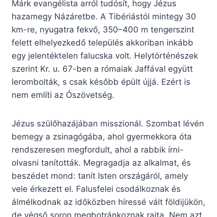
Márk evangélista arról tudósít, hogy Jézus
hazamegy Názáretbe. A Tibériástól mintegy 30
km-re, nyugatra fekvő, 350–400 m tengerszint
felett elhelyezkedő település akkoriban inkább
egy jelentéktelen falucska volt. Helytörténészek
szerint Kr. u. 67-ben a rómaiak Jaffával együtt
lerombolták, s csak később épült újjá. Ezért is
nem említi az Ószövetség.
Jézus szülőhazájában misszionál. Szombat lévén
bemegy a zsinagógába, ahol gyermekkora óta
rendszeresen megfordult, ahol a rabbik írni-
olvasni tanították. Megragadja az alkalmat, és
beszédet mond: tanít Isten országáról, amely
vele érkezett el. Falusfelei csodálkoznak és
álmélkodnak az időközben híressé vált földijükön,
de végső soron megbotránkoznak rajta. Nem azt