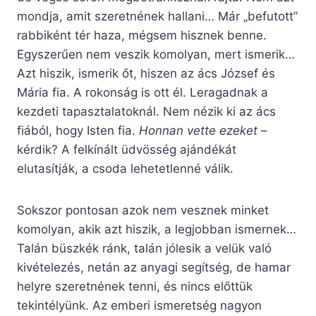
mondja, amit szeretnének hallani… Már „befutott”
rabbiként tér haza, mégsem hisznek benne.
Egyszerűen nem veszik komolyan, mert ismerik…
Azt hiszik, ismerik őt, hiszen az ács József és
Mária fia. A rokonság is ott él. Leragadnak a
kezdeti tapasztalatoknál. Nem nézik ki az ács
fiából, hogy Isten fia.
Honnan vette ezeket
–
kérdik? A felkínált üdvösség ajándékát
elutasítják, a csoda lehetetlenné válik.
Sokszor pontosan azok nem vesznek minket
komolyan, akik azt hiszik, a legjobban ismernek…
Talán büszkék ránk, talán jólesik a velük való
kivételezés, netán az anyagi segítség, de hamar
helyre szeretnének tenni, és nincs előttük
tekintélyünk. Az emberi ismeretség nagyon