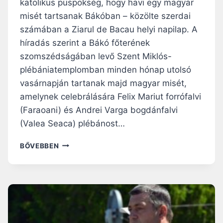
katolikus püspökség, hogy havi egy magyar
T
misét tartsanak Bákóban – közölte szerdai
M
I
számában a Ziarul de Bacau helyi napilap. A
K
híradás szerint a Bákó főterének
L
szomszédságában levő Szent Miklós-
Ó
plébániatemplomban minden hónap utolsó
S
P
vasárnapján tartanak majd magyar misét,
L
amelynek celebrálására Felix Mariut forrófalvi
É
(Faraoani) és Andrei Varga bogdánfalvi
B
Á
(Valea Seaca) plébánost…
N
I
H
BŐVEBBEN
A
A
T
V
E
O
M
N
P
T
L
A
O
E