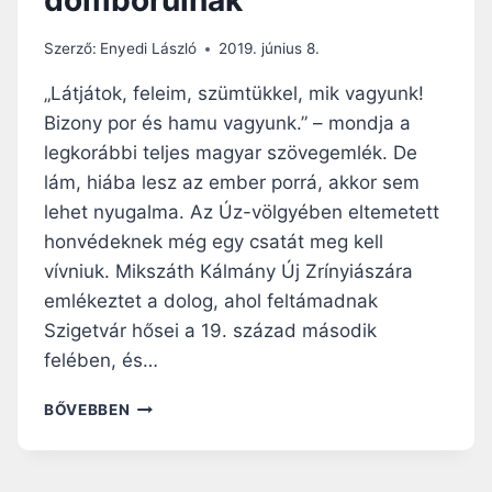
G
Y
Szerző:
Enyedi László
2019. június 8.
A
R
„Látjátok, feleim, szümtükkel, mik vagyunk!
É
Bizony por és hamu vagyunk.” – mondja a
S
legkorábbi teljes magyar szövegemlék. De
A
R
lám, hiába lesz az ember porrá, akkor sem
O
lehet nyugalma. Az Úz-völgyében eltemetett
M
honvédeknek még egy csatát meg kell
Á
vívniuk. Mikszáth Kálmány Új Zrínyiászára
N
I
emlékeztet a dolog, ahol feltámadnak
A
Szigetvár hősei a 19. század második
I
felében, és…
P
Ü
Ú
BŐVEBBEN
S
Z
P
-
Ö
V
K