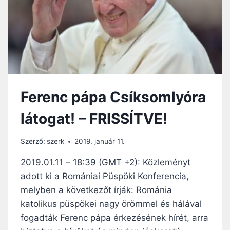
I
S
A
Z
P
Ó
Á
V
P
I
A
V
L
Ő
Á
:
Ferenc pápa Csíksomlyóra
T
A
O
C
látogat! – FRISSÍTVE!
G
S
A
Í
T
K
Szerző:
szerk
2019. január 11.
Á
S
S
O
2019.01.11 – 18:39 (GMT +2): Közleményt
T
M
adott ki a Romániai Püspöki Konferencia,
E
L
melyben a következőt írják: Románia
L
Y
L
Ó
katolikus püspökei nagy örömmel és hálával
E
I
fogadták Ferenc pápa érkezésének hírét, arra
N
K