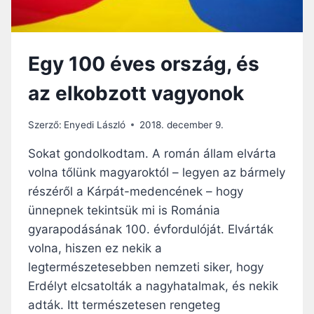
E
K
M
S
V
O
É
M
Egy 100 éves ország, és
L
L
E
Y
az elkobzott vagyonok
T
Ó
L
R
E
A
Szerző:
Enyedi László
2018. december 9.
N
L
Á
Sokat gondolkodtam. A román állam elvárta
T
volna tőlünk magyaroktól – legyen az bármely
O
részéről a Kárpát-medencének – hogy
G
A
ünnepnek tekintsük mi is Románia
T
gyarapodásának 100. évfordulóját. Elvárták
!
volna, hiszen ez nekik a
–
legtermészetesebben nemzeti siker, hogy
F
R
Erdélyt elcsatolták a nagyhatalmak, és nekik
I
adták. Itt természetesen rengeteg
S