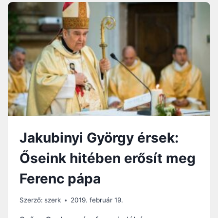
A
M
Á
S
I
Z
S
O
L
T
:
M
I
Jakubinyi György érsek:
A
Z
Őseink hitében erősít meg
E
L
Ferenc pápa
M
Ú
L
Szerző:
szerk
2019. február 19.
T
1