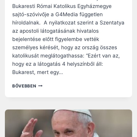
T
Bukaresti Római Katolikus Egyházmegye
Y
É
sajtó-szóvivője a G4Media független
N
híroldalnak. A nyilatkozat szerint a Szentatya
P
az apostoli látogatásának hivatalos
É
bejelentése előtt figyelembe vették
T
E
személyes kérését, hogy az ország összes
R
katolikusát meglátogathassa: “Ezért van az,
A
hogy ez a látogatás 4 helyszínből áll:
T
Y
Bukarest, mert egy…
A
G
É
BŐVEBBEN
O
R
N
S
D
E
O
K
L
S
A
É
T
G
A
I