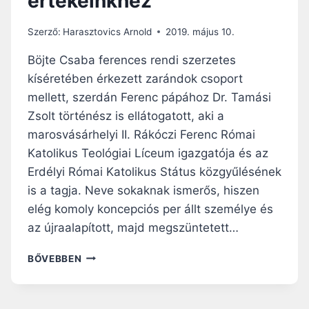
értékeinkhez
O
R
Szerző:
Harasztovics Arnold
2019. május 10.
U
L
Böjte Csaba ferences rendi szerzetes
N
kíséretében érkezett zarándok csoport
A
mellett, szerdán Ferenc pápához Dr. Tamási
K
”
Zsolt történész is ellátogatott, aki a
marosvásárhelyi II. Rákóczi Ferenc Római
Katolikus Teológiai Líceum igazgatója és az
Erdélyi Római Katolikus Státus közgyűlésének
is a tagja. Neve sokaknak ismerős, hiszen
elég komoly koncepciós per állt személye és
az újraalapított, majd megszüntetett…
D
BŐVEBBEN
R
.
T