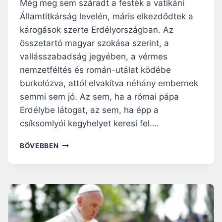
H
Még meg sem száradt a festék a vatikáni
S
A
Államtitkárság levelén, máris elkezdődtek a
É
T
károgások szerte Erdélyországban. Az
R
N
E
A
összetartó magyar szokása szerint, a
–
K
vallásszabadság jegyében, a vérmes
V
A
nemzetféltés és román-utálat ködébe
I
C
burkolózva, attól elvakítva néhány embernek
D
S
E
Á
semmi sem jó. Az sem, ha a római pápa
Ó
N
Erdélybe látogat, az sem, ha épp a
G
csíksomlyói kegyhelyet keresi fel….
Ó
K
J
BŐVEBBEN
N
Ö
A
J
K
J
B
Ö
Á
N
K
S
Ó
Z
B