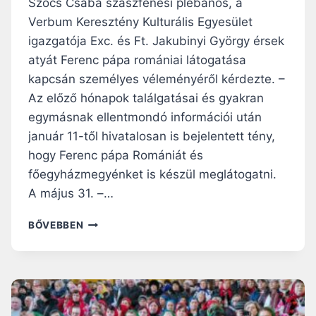
Szőcs Csaba szászfenesi plébános, a
0
Verbum Keresztény Kulturális Egyesület
0
igazgatója Exc. és Ft. Jakubinyi György érsek
0
É
atyát Ferenc pápa romániai látogatása
V
kapcsán személyes véleményéről kérdezte. –
A
Az előző hónapok találgatásai és gyakran
L
egymásnak ellentmondó információi után
A
T
január 11-től hivatalosan is bejelentett tény,
T
hogy Ferenc pápa Romániát és
M
főegyházmegyénket is készül meglátogatni.
E
G
A május 31. –…
T
A
J
BŐVEBBEN
N
A
U
K
L
U
T
B
U
I
K
N