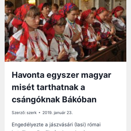
Á
Á
P
S
A
I
G
M
E
G
T
E
L
T
Havonta egyszer magyar
A
B
misét tarthatnak a
Á
K
csángóknak Bákóban
Ó
I
S
Szerző:
szerk
2019. január 23.
Z
E
Engedélyezte a jászvásári (Iasi) római
N