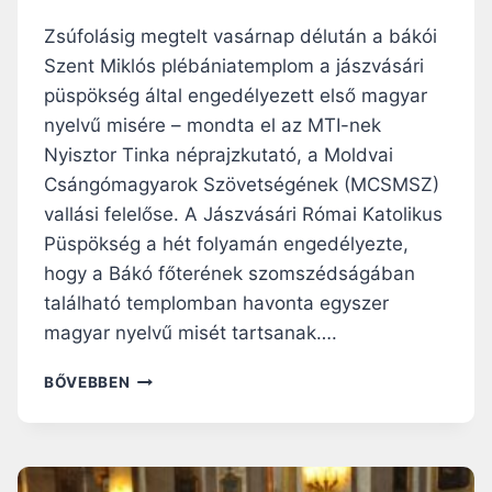
U
I
N
T
Zsúfolásig megtelt vasárnap délután a bákói
K
É
Szent Miklós plébániatemplom a jászvásári
A
B
püspökség által engedélyezett első magyar
S
E
A
N
nyelvű misére – mondta el az MTI-nek
J
E
Nyisztor Tinka néprajzkutató, a Moldvai
Á
R
Csángómagyarok Szövetségének (MCSMSZ)
T
Ő
vallási felelőse. A Jászvásári Római Katolikus
É
S
R
Í
Püspökség a hét folyamán engedélyezte,
T
T
hogy a Bákó főterének szomszédságában
É
M
található templomban havonta egyszer
K
E
E
G
magyar nyelvű misét tartsanak….
I
F
N
E
Z
BŐVEBBEN
K
R
S
H
E
Ú
E
N
F
Z
C
O
P
L