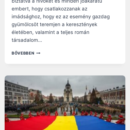
biztatva a hívőket és minden jóakaratú
Z
E
embert, hogy csatlakozzanak az
Ő
G
K
Y
imádsághoz, hogy ez az esemény gazdag
N
H
gyümölcsöt teremjen a keresztények
E
E
életében, valamint a teljes román
K
L
Y
társadalom…
M
E
F
BŐVEBBEN
G
E
L
R
Á
E
T
N
O
C
G
P
A
Á
T
P
Á
A
S
C
A
S
N
Í