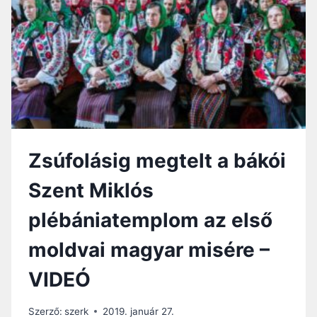
,
Y
H
I
O
G
G
Y
Y
Ö
H
R
O
G
G
Y
Y
É
A
R
Zsúfolásig megtelt a bákói
N
S
R
E
Szent Miklós
A
K
G
:
plébániatemplom az első
A
Ő
S
S
moldvai magyar misére –
Z
E
K
I
VIDEÓ
O
N
D
K
J
H
Szerző:
szerk
2019. január 27.