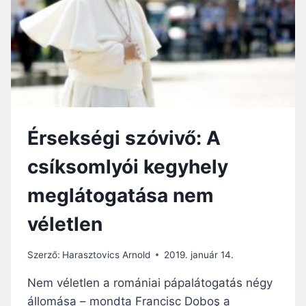
E
A
N
N
T
A
T
Y
A
,
V
Érsekségi szóvivő: A
Á
R
csíksomlyói kegyhely
J
U
meglátogatása nem
K
!
véletlen
–
S
E
Szerző:
Harasztovics Arnold
2019. január 14.
B
E
Nem véletlen a romániai pápalátogatás négy
S
állomása – mondta Francisc Doboş a