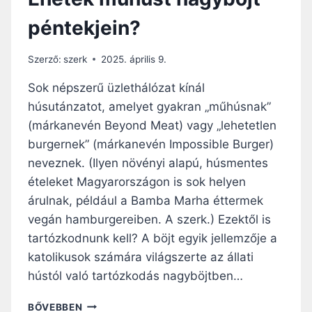
péntekjein?
Szerző:
szerk
2025. április 9.
Sok népszerű üzlethálózat kínál
húsutánzatot, amelyet gyakran „műhúsnak”
(márkanevén Beyond Meat) vagy „lehetetlen
burgernek” (márkanevén Impossible Burger)
neveznek. (Ilyen növényi alapú, húsmentes
ételeket Magyarországon is sok helyen
árulnak, például a Bamba Marha éttermek
vegán hamburgereiben. A szerk.) Ezektől is
tartózkodnunk kell? A böjt egyik jellemzője a
katolikusok számára világszerte az állati
hústól való tartózkodás nagyböjtben…
E
BŐVEBBEN