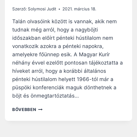
N
T
Szerző:
Solymosi Judit
2021. március 18.
E
K
Talán olvasóink között is vannak, akik nem
J
tudnak még arról, hogy a nagyböjti
E
időszakban előírt pénteki hústilalom nem
I
N
vonatkozik azokra a pénteki napokra,
?
amelyekre főünnep esik. A Magyar Kurír
néhány évvel ezelőtt pontosan tájékoztatta a
híveket arról, hogy a korábbi általános
pénteki hústilalom helyett 1966-tól már a
püspöki konferenciák maguk dönthetnek a
böjt és önmegtartóztatás…
E
BŐVEBBEN
H
E
T
Ü