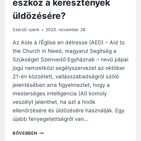
eszköz a keresztények
Z
H
E
Á
üldözésére?
R
Z
E
„
T
L
Szerző:
szerk
2025. november 28.
T
E
E
G
Az Aide à l’Église en détresse (AED) – Aid to
I
J
the Church in Need, magyarul Segítség a
K
O
Szükséget Szenvedő Egyháznak – nevű pápai
Ú
B
J
B
jogú nemzetközi segélyszervezet az október
R
A
21-én közzétett, vallásszabadságról szóló
A
N
jelentésében arra figyelmeztet, hogy a
A
Ő
mesterséges intelligencia (AI) komoly
L
R
K
Z
veszélyt jelenthet, ha azt a hívők
O
Ö
ellenőrzésére és üldözésére használják. Egy
T
T
újabb fenyegetettségről van…
Á
T
S
T
M
Á
BŐVEBBEN
I
E
R
T