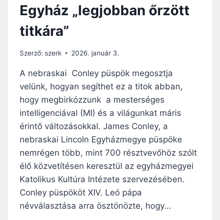
Egyház „legjobban őrzött
I
O
K
L
titkára”
Á
I
J
K
A
U
Szerző:
szerk
2026. január 3.
S
O
A nebraskai Conley püspök megosztja
K
velünk, hogyan segíthet ez a titok abban,
A
hogy megbirkózzunk a mesterséges
M
E
intelligenciával (MI) és a világunkat máris
S
érintő változásokkal. James Conley, a
T
nebraskai Lincoln Egyházmegye püspöke
E
nemrégen több, mint 700 résztvevőhöz szólt
R
S
élő közvetítésen keresztül az egyházmegyei
É
Katolikus Kultúra Intézete szervezésében.
G
Conley püspököt XIV. Leó pápa
E
S
névválasztása arra ösztönözte, hogy…
I