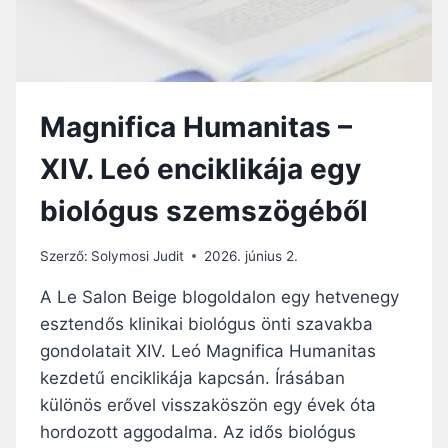
T
K
I
N
K
E
A
M
I
E
K
Magnifica Humanitas –
T
I
A
H
XIV. Leó enciklikája egy
M
Í
E
V
biológus szemszögéből
S
Á
T
S
E
Á
Szerző:
Solymosi Judit
2026. június 2.
R
R
S
A Le Salon Beige blogoldalon egy hetvenegy
A
É
M
esztendős klinikai biológus önti szavakba
G
U
gondolatait XIV. Leó Magnifica Humanitas
E
T
S
kezdetű enciklikája kapcsán. Írásában
A
I
T
különös erővel visszaköszön egy évek óta
N
O
hordozott aggodalma. Az idős biológus
T
T