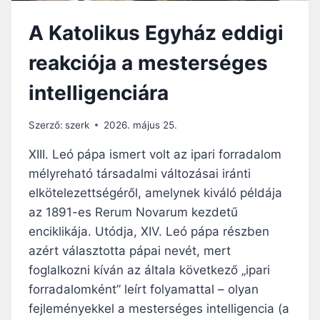
K
E
B
L
N
Ő
A Katolikus Egyház eddigi
I
F
L
K
O
reakciója a mesterséges
Á
N
J
T
intelligenciára
A
O
B
S
E
Szerző:
szerk
2026. május 25.
F
M
I
U
XIII. Leó pápa ismert volt az ipari forradalom
G
T
mélyreható társadalmi változásai iránti
Y
A
E
elkötelezettségéről, amelynek kiváló példája
T
L
Á
az 1891-es Rerum Novarum kezdetű
M
S
enciklikája. Utódja, XIV. Leó pápa részben
E
A
Z
azért választotta pápai nevét, mert
K
T
foglalkozni kíván az általa következő „ipari
O
E
R
forradalomként” leírt folyamattal – olyan
T
:
fejleményekkel a mesterséges intelligencia (a
É
A