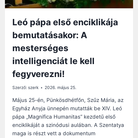
A
I
S
N
T
B
É
A
E
Leó pápa első enciklikája
S
S
M
O
–
U
bemutatásakor: A
T
X
T
T
I
A
mesterséges
H
V
T
O
.
Ó
intelligenciát le kell
N
L
J
:
E
Á
fegyverezni!
A
Ó
N
M
E
A
N
Szerző:
szerk
2026. május 25.
G
C
N
I
Május 25-én, Pünkösdhétfőn, Szűz Mária, az
I
K
Egyház Anyja ünnepén mutatták be XIV. Leó
F
L
pápa „Magnifica Humanitas” kezdetű első
I
I
C
K
enciklikáját a szinódusi aulában. A Szentatya
A
Á
maga is részt vett a dokumentum
H
J