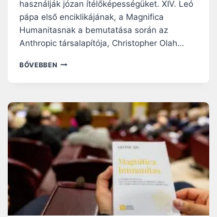
használják józan ítélőképességüket. XIV. Leó
pápa első enciklikájának, a Magnifica
Humanitasnak a bemutatása során az
Anthropic társalapítója, Christopher Olah…
A
BŐVEBBEN
Z
A
N
T
H
R
O
P
I
C
C
É
G
T
Á