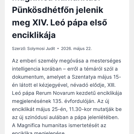
C
D
Pünkösdhétfőn jelenik
I
I
Á
G
meg XIV. Leó pápa első
T
I
L
R
enciklikája
E
E
K
A
E
K
Szerző:
Solymosi Judit
2026. május 22.
L
C
L
I
Az emberi személy megóvása a mesterséges
F
Ó
intelligencia korában – erről a témáról szól a
E
J
dokumentum, amelyet a Szentatya május 15-
G
A
Y
A
én látott el kézjegyével, névadó elődje, XIII.
V
M
Leó pápa Rerum Novarum kezdetű enciklikája
E
E
megjelenésének 135. évfordulóján. Az új
R
S
enciklikát május 25-én, 11.30-kor mutatják be
E
T
Z
E
az új szinódusi aulában a pápa jelenlétében.
N
R
A Magnifica humanitas ismertetését az
I
S
enciklika megjelenése…