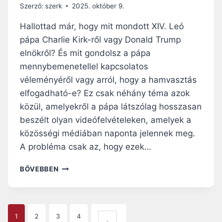
Á
Szerző:
szerk
2025. október 9.
S
…
Hallottad már, hogy mit mondott XIV. Leó
A
pápa Charlie Kirk-ről vagy Donald Trump
Z
elnökről? És mit gondolsz a pápa
A
I
mennybemenetellel kapcsolatos
A
véleményéről vagy arról, hogy a hamvasztás
Z
elfogadható-e? Ez csak néhány téma azok
Ú
közül, amelyekről a pápa látszólag hosszasan
J
E
beszélt olyan videófelvételeken, amelyek a
S
közösségi médiában naponta jelennek meg.
Z
A probléma csak az, hogy ezek…
K
Ö
A
BŐVEBBEN
Z
V
A
A
K
T
E
I
P
R
1
2
3
4
K
E