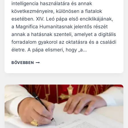
E
intelligencia használatára és annak
S
következményeire, különösen a fiatalok
I
esetében. XIV. Leó pápa első enciklikájának,
N
a Magnifica Humanitasnak jelentős részét
T
E
annak a hatásnak szenteli, amelyet a digitális
L
forradalom gyakorol az oktatásra és a családi
L
életre. A pápa elismeri, hogy „a…
I
G
M
BŐVEBBEN
E
I
N
K
C
O
I
R
A
M
H
O
Á
N
R
D
O
J
M
U
E
N