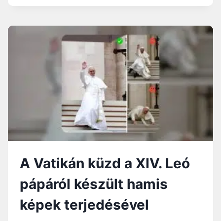
G
A
K
F
?
Á
I
R
G
A
Y
”
E
L
É
S
,
P
R
O
F
I
A Vatikán küzd a XIV. Leó
L
A
pápáról készült hamis
L
K
képek terjedésével
O
T