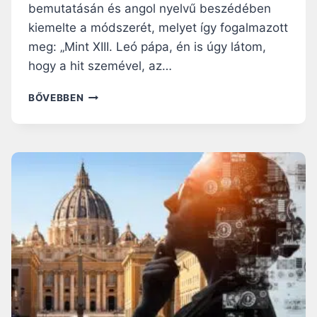
bemutatásán és angol nyelvű beszédében
U
A
kiemelte a módszerét, melyet így fogalmazott
M
E
A
G
meg: „Mint XIII. Leó pápa, én is úgy látom,
N
Y
hogy a hit szemével, az…
I
B
T
I
L
BŐVEBBEN
A
O
E
S
L
Ó
E
Ó
P
G
G
Á
Y
U
P
I
S
A
K
S
E
A
Z
L
L
E
S
A
M
Ő
P
S
E
V
Z
N
E
Ö
C
T
G
I
Ő
É