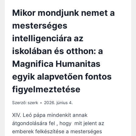
R
Mikor mondjunk nemet a
S
A
mesterséges
L
A
intelligenciára az
P
Í
iskolában és otthon: a
T
Ó
Magnifica Humanitas
J
A
egyik alapvetően fontos
A
M
figyelmeztetése
E
S
T
Szerző:
szerk
2026. június 4.
E
R
XIV. Leó pápa mindenkit annak
S
átgondolására fel , hogy mit jelent az
É
emberek felkészítése a mesterséges
G