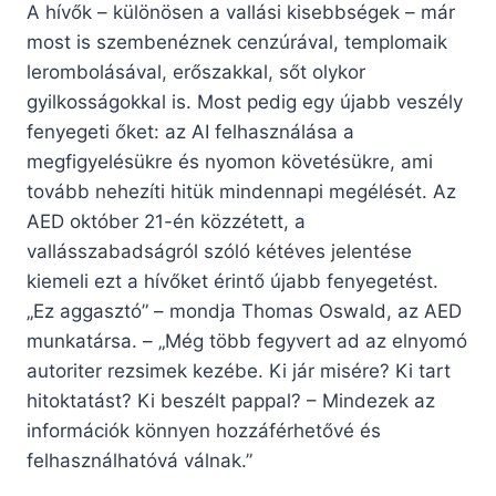
A hívők – különösen a vallási kisebbségek – már
most is szembenéznek cenzúrával, templomaik
lerombolásával, erőszakkal, sőt olykor
gyilkosságokkal is. Most pedig egy újabb veszély
fenyegeti őket: az AI felhasználása a
megfigyelésükre és nyomon követésükre, ami
tovább nehezíti hitük mindennapi megélését. Az
AED október 21-én közzétett, a
vallásszabadságról szóló kétéves jelentése
kiemeli ezt a hívőket érintő újabb fenyegetést.
„Ez aggasztó” – mondja Thomas Oswald, az AED
munkatársa. – „Még több fegyvert ad az elnyomó
autoriter rezsimek kezébe. Ki jár misére? Ki tart
hitoktatást? Ki beszélt pappal? – Mindezek az
információk könnyen hozzáférhetővé és
felhasználhatóvá válnak.”