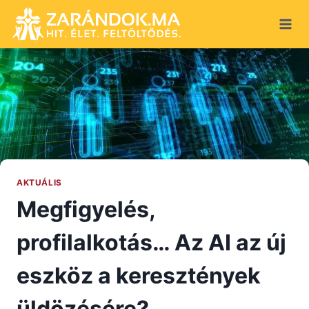
Skip
to
content
AKTUÁLIS
Megfigyelés,
profilalkotás… Az AI az új
eszköz a keresztények
üldözésére?