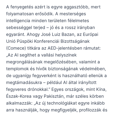
A fenyegetés azért is egyre aggasztóbb, mert
folyamatosan erősödik. A mesterséges
intelligencia minden területen félelmetes
sebességgel terjed – jó és a rossz irányban
egyaránt. Ahogy José Luiz Bazan, az Európai
Unió Püspöki Konferenciái Bizottságának
(Comece) titkára az AED-jelentésben rámutat:
„Az AI segíthet a vallási helyszínek
megrongálásának megelőzésében, valamint a
templomok és hívők biztonságának védelmében,
de ugyanígy fegyverként is használható ellenük a
megtámadásukra – például AI által irányított
fegyveres drónokkal.” Egyes országok, mint Kína,
Észak-Korea vagy Pakisztán, már széles körben
alkalmazzák: „Az új technológiákat egyre inkább
arra használják, hogy megfigyeljék, profilozzák és