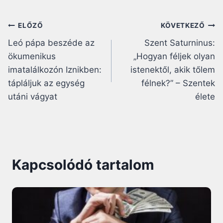
Bejegyzés
ELŐZŐ
KÖVETKEZŐ
Leó pápa beszéde az
Szent Saturninus:
navigáció
ökumenikus
„Hogyan féljek olyan
imatalálkozón Iznikben:
istenektől, akik tőlem
tápláljuk az egység
félnek?” – Szentek
utáni vágyat
élete
Kapcsolódó tartalom