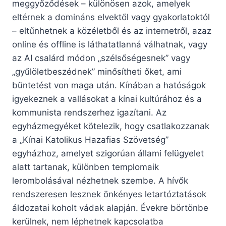
meggyőződések – különösen azok, amelyek
eltérnek a domináns elvektől vagy gyakorlatoktól
– eltűnhetnek a közéletből és az internetről, azaz
online és offline is láthatatlanná válhatnak, vagy
az AI csalárd módon „szélsőségesnek” vagy
„gyűlöletbeszédnek” minősítheti őket, ami
büntetést von maga után. Kínában a hatóságok
igyekeznek a vallásokat a kínai kultúrához és a
kommunista rendszerhez igazítani. Az
egyházmegyéket kötelezik, hogy csatlakozzanak
a „Kínai Katolikus Hazafias Szövetség”
egyházhoz, amelyet szigorúan állami felügyelet
alatt tartanak, különben templomaik
lerombolásával nézhetnek szembe. A hívők
rendszeresen lesznek önkényes letartóztatások
áldozatai koholt vádak alapján. Évekre börtönbe
kerülnek, nem léphetnek kapcsolatba