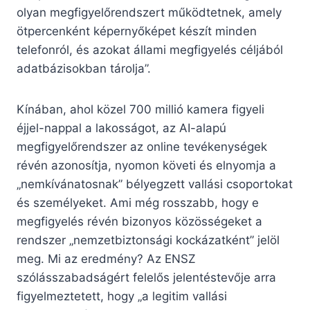
olyan megfigyelőrendszert működtetnek, amely
ötpercenként képernyőképet készít minden
telefonról, és azokat állami megfigyelés céljából
adatbázisokban tárolja”.
Kínában, ahol közel 700 millió kamera figyeli
éjjel-nappal a lakosságot, az AI-alapú
megfigyelőrendszer az online tevékenységek
révén azonosítja, nyomon követi és elnyomja a
„nemkívánatosnak” bélyegzett vallási csoportokat
és személyeket. Ami még rosszabb, hogy e
megfigyelés révén bizonyos közösségeket a
rendszer „nemzetbiztonsági kockázatként” jelöl
meg. Mi az eredmény? Az ENSZ
szólásszabadságért felelős jelentéstevője arra
figyelmeztetett, hogy „a legitim vallási