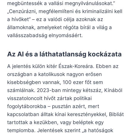
megbüntessék a vallási megnyilvánulásokat.”
„Cenzúrázni, megfélemlíteni és kriminalizálni kell
a hívőket” – ez a valódi célja azoknak az
államoknak, amelyeket régóta bírál a világ a
vallásszabadság elnyomásáért.
Az AI és a láthatatlanság kockázata
A jelentés külön kitér Észak-Koreára. Ebben az
országban a katolikusok nagyon erősen
kisebbségben vannak, 100 ezer főt sem
számlálnak. 2023-ban mintegy kétszáz, Kínából
visszatoloncolt hívőt zártak politikai
fogolytáborokba – pusztán azért, mert
kapcsolatban álltak kínai keresztényekkel, Bibliát
tartottak a kezükben, vagy beléptek egy
templomba. Jelentések szerint „a hatóságok