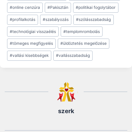
#
online cenzúra
#
Pakisztán
#
politikai fogolytábor
#
profilalkotás
#
szabályozás
#
szólásszabadság
#
technológiai visszaélés
#
templomrombolás
#
tömeges megfigyelés
#
üldöztetés megelőzése
#
vallási kisebbségek
#
vallásszabadság
szerk