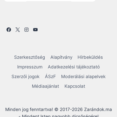
Szerkesztőség
Alapítvány
Hírbeküldés
Impresszum
Adatkezelési tájékoztató
Szerzői jogok
ÁSzF
Moderálási alapelvek
Médiaajánlat
Kapcsolat
Minden jog fenntartva! © 2017-2026 Zarándok.ma
- Mindent Isten nagyobb dicsőségére!