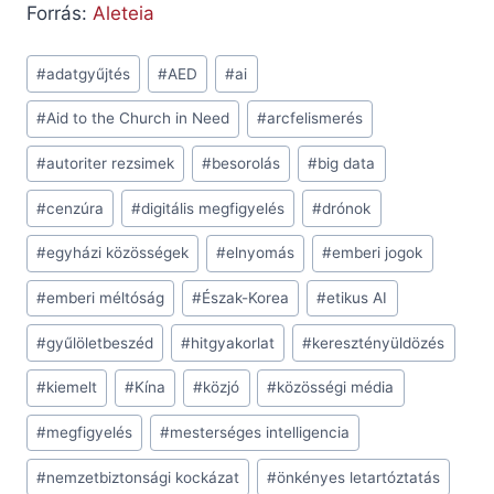
Forrás:
Aleteia
Post
#
adatgyűjtés
#
AED
#
ai
Tags:
#
Aid to the Church in Need
#
arcfelismerés
#
autoriter rezsimek
#
besorolás
#
big data
#
cenzúra
#
digitális megfigyelés
#
drónok
#
egyházi közösségek
#
elnyomás
#
emberi jogok
#
emberi méltóság
#
Észak-Korea
#
etikus AI
#
gyűlöletbeszéd
#
hitgyakorlat
#
keresztényüldözés
#
kiemelt
#
Kína
#
közjó
#
közösségi média
#
megfigyelés
#
mesterséges intelligencia
#
nemzetbiztonsági kockázat
#
önkényes letartóztatás