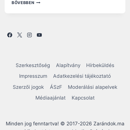
T
BŐVEBBEN
I
L
T
A
K
O
Z
Á
S
A
Szerkesztőség
Alapítvány
Hírbeküldés
S
Z
Impresszum
Adatkezelési tájékoztató
E
Szerzői jogok
ÁSzF
Moderálási alapelvek
N
T
Médiaajánlat
Kapcsolat
P
É
T
E
Minden jog fenntartva! © 2017-2026 Zarándok.ma
R
T