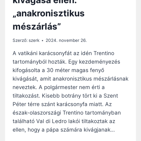
Y
„anakronisztikus
F
Á
mészárlás”
T
A
S
Szerző:
szerk
2024. november 26.
Z
E
A vatikáni karácsonyfát az idén Trentino
N
tartományból hozták. Egy kezdeményezés
T
kifogásolta a 30 méter magas fenyő
P
É
kivágását, amit anakronisztikus mészárlásnak
T
neveztek. A polgármester nem érti a
E
tiltakozást. Kisebb botrány tört ki a Szent
R
Péter térre szánt karácsonyfa miatt. Az
T
É
észak-olaszországi Trentino tartományban
R
található Val di Ledro lakói tiltakoztak az
E
ellen, hogy a pápa számára kivágjanak…
N