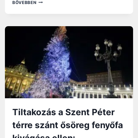
F
BŐVEBBEN
E
L
Á
L
L
Í
T
O
T
T
Á
K
A
K
A
R
Tiltakozás a Szent Péter
Á
C
térre szánt ősöreg fenyőfa
S
O
kivágása ellen:
N