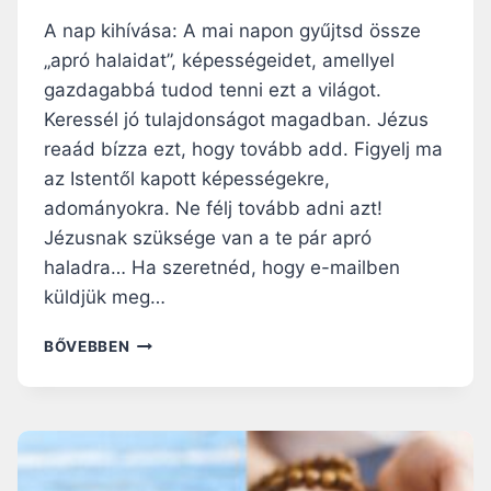
A nap kihívása: A mai napon gyűjtsd össze
„apró halaidat”, képességeidet, amellyel
gazdagabbá tudod tenni ezt a világot.
Keressél jó tulajdonságot magadban. Jézus
reaád bízza ezt, hogy tovább add. Figyelj ma
az Istentől kapott képességekre,
adományokra. Ne félj tovább adni azt!
Jézusnak szüksége van a te pár apró
haladra… Ha szeretnéd, hogy e-mailben
küldjük meg…
A
BŐVEBBEN
D
V
E
N
T
I