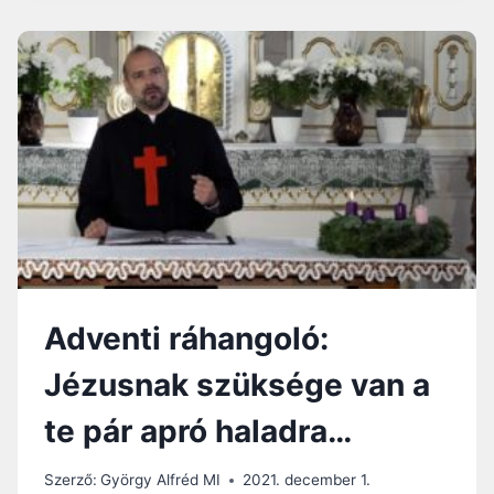
.
N
A
P
:
J
Ó
N
Á
S
É
S
A
H
Adventi ráhangoló:
A
L
Jézusnak szüksége van a
te pár apró haladra…
Szerző:
György Alfréd MI
2021. december 1.