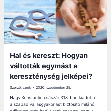
R
Á
H
A
N
G
O
L
Ó
:
Hal és kereszt: Hogyan
J
É
váltották egymást a
Z
U
kereszténység jelképei?
S
N
A
Szerző:
szerk
2020. szeptember 25.
K
S
Nagy Konstantin császár 313-ban kiadott és
Z
a szabad vallásgyakorlást biztosító milánói
Ü
ediktuma után került csak sor arra, hogy a