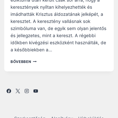
K
S
keresztények nyíltan kihelyezhették és
É
imádhatták Krisztus áldozatának jelképét, a
G
keresztet. A keresztény vallásnak sok
E
szimbóluma van, de egyik sem olyan jelentős
V
A
és jellegzetes, mint a kereszt. A régebbi
N
időkben kivégzési eszközként használták, de
A
a későbbiekben a…
T
E
H
BŐVEBBEN
P
A
Á
L
R
É
A
S
P
K
R
E
Ó
R
H
E
A
S
L
Z
A