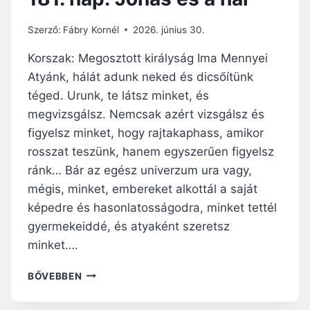
Szerző:
Fábry Kornél
2026. június 30.
Korszak: Megosztott királyság Ima Mennyei
Atyánk, hálát adunk neked és dicsőítünk
téged. Urunk, te látsz minket, és
megvizsgálsz. Nemcsak azért vizsgálsz és
figyelsz minket, hogy rajtakaphass, amikor
rosszat teszünk, hanem egyszerűen figyelsz
ránk… Bár az egész univerzum ura vagy,
mégis, minket, embereket alkottál a saját
képedre és hasonlatosságodra, minket tettél
gyermekeiddé, és atyaként szeretsz
minket….
1
BŐVEBBEN
8
1