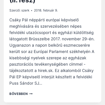
E
N
Szerző:
szerk
2018. február 9.
D
S
Csáky Pál néppárti európai képviselő
Z
meghívására és szervezésében népes
E
felvidéki utazócsoport és egyházi küldöttség
R
látogatott Brüsszelbe 2017. november 29-én.
Ugyanazon a napon belkörű eszmecserére
került sor az Európai Parlament székhelyén A
kisebbségi nyelvek szerepe az egyházak
pasztorációs tevékenységében címmel -
tájékoztatott a hirek.sk. Ez alkalomból Csáky
Pál EP képviselő interjút készített a felvidéki
Puss Sándor SJ…
É
BŐVEBBEN
R
T