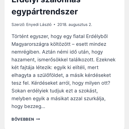
egypártrendszer
Szerző:
Enyedi László
2018. augusztus 2.
Történt egyszer, hogy egy fiatal Erdélyből
Magyarországra költözött – esett mindez
nemrégiben. Aztán némi idő után, hogy
hazament, ismerősökkel találkozott. Ezeknek
két fajtája létezik: egyik ki elítéli, mert
elhagyta a szülőföldet, a másik kérdéseket
tesz fel. Kérdéseket arról, hogy milyen ott?
Sokan erdélyiek tudjuk ezt a szokást,
melyben egyik a másikat azzal szurkálja,
hogy bezzeg…
E
BŐVEBBEN
R