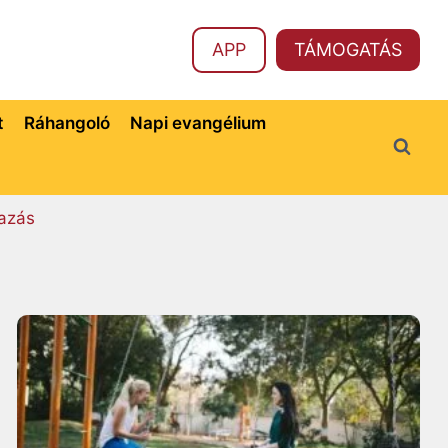
APP
TÁMOGATÁS
t
Ráhangoló
Napi evangélium
azás