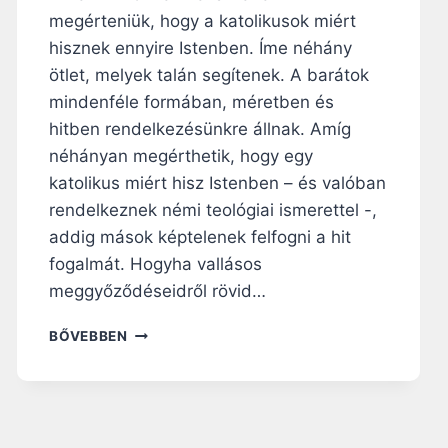
megérteniük, hogy a katolikusok miért
hisznek ennyire Istenben. Íme néhány
ötlet, melyek talán segítenek. A barátok
mindenféle formában, méretben és
hitben rendelkezésünkre állnak. Amíg
néhányan megérthetik, hogy egy
katolikus miért hisz Istenben – és valóban
rendelkeznek némi teológiai ismerettel -,
addig mások képtelenek felfogni a hit
fogalmát. Hogyha vallásos
meggyőződéseidről rövid…
3
BŐVEBBEN
E
G
Y
S
Z