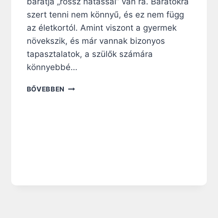
barátja „rossz hatással” van rá. Barátokra
szert tenni nem könnyű, és ez nem függ
az életkortól. Amint viszont a gyermek
növekszik, és már vannak bizonyos
tapasztalatok, a szülők számára
könnyebbé…
M
BŐVEBBEN
I
T
T
E
G
Y
Ü
N
K
,
H
A