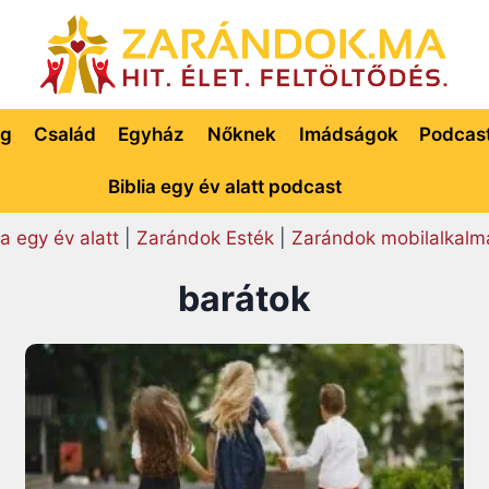
ég
Család
Egyház
Nőknek
Imádságok
Podcas
Biblia egy év alatt podcast
ia egy év alatt
|
Zarándok Esték
|
Zarándok mobilalkalm
barátok