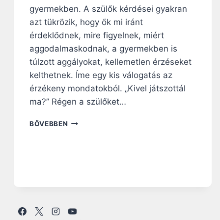
gyermekben. A szülők kérdései gyakran
azt tükrözik, hogy ők mi iránt
érdeklődnek, mire figyelnek, miért
aggodalmaskodnak, a gyermekben is
túlzott aggályokat, kellemetlen érzéseket
kelthetnek. Íme egy kis válogatás az
érzékeny mondatokból. „Kivel játszottál
ma?” Régen a szülőket…
N
BŐVEBBEN
E
M
I
S
G
O
N
D
O