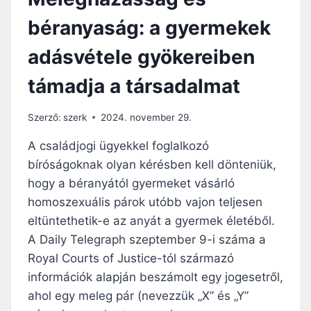
béranyaság: a gyermekek
adásvétele gyökereiben
támadja a társadalmat
Szerző:
szerk
2024. november 29.
A családjogi ügyekkel foglalkozó
bíróságoknak olyan kérésben kell dönteniük,
hogy a béranyától gyermeket vásárló
homoszexuális párok utóbb vajon teljesen
eltüntethetik-e az anyát a gyermek életéből.
A Daily Telegraph szeptember 9-i száma a
Royal Courts of Justice-tól származó
információk alapján beszámolt egy jogesetről,
ahol egy meleg pár (nevezzük „X” és „Y”