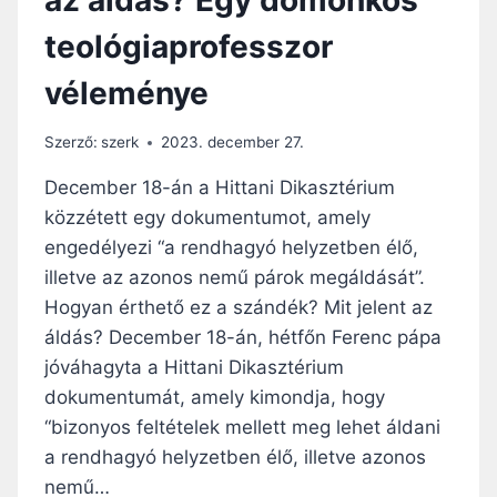
Y
teológiaprofesszor
A
S
véleménye
Á
G
:
Szerző:
szerk
2023. december 27.
A
G
December 18-án a Hittani Dikasztérium
Y
közzétett egy dokumentumot, amely
E
engedélyezi “a rendhagyó helyzetben élő,
R
M
illetve az azonos nemű párok megáldását”.
E
Hogyan érthető ez a szándék? Mit jelent az
K
áldás? December 18-án, hétfőn Ferenc pápa
E
jóváhagyta a Hittani Dikasztérium
K
A
dokumentumát, amely kimondja, hogy
D
“bizonyos feltételek mellett meg lehet áldani
Á
a rendhagyó helyzetben élő, illetve azonos
S
V
nemű…