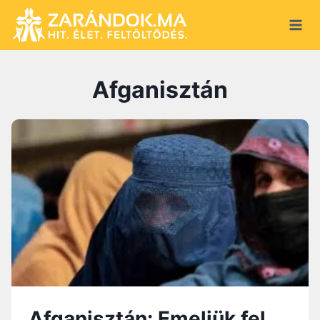
S
k
i
p
Afganisztán
t
o
c
o
n
t
e
n
t
Afganisztán: Emeljük fel