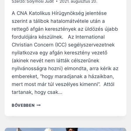
Szerző:
Solymosi Judit
2021. augusztus 20.
S
A
A CNA Katolikus Hírügynökség jelentése
:
szerint a tálibok hatalomátvétele után a
“
rettegő afgán keresztények az üldözés újabb
H
A
fordulójára készülnek. Az International
G
Christian Concern (ICC) segélyszervezetnek
Y
nyilatkozva egy afgán keresztény vezető
E
(akinek nevét nem látták célszerűnek
R
M
nyilvánosságra hozni) elmondta, arra kérik az
E
embereket, “hogy maradjanak a házaikban,
K
mert most már túl veszélyes kimenni”. Attól
E
I
tartanak, hogy csak…
N
K
“
BŐVEBBEN
M
E
E
L
G
J
M
Ö