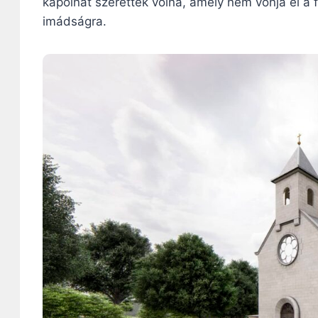
kápolnát szerettek volna, amely nem vonja el a 
imádságra.