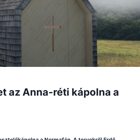
t az Anna-réti kápolna a
ztelőkápolna a Normafán. A tervekről Erdő