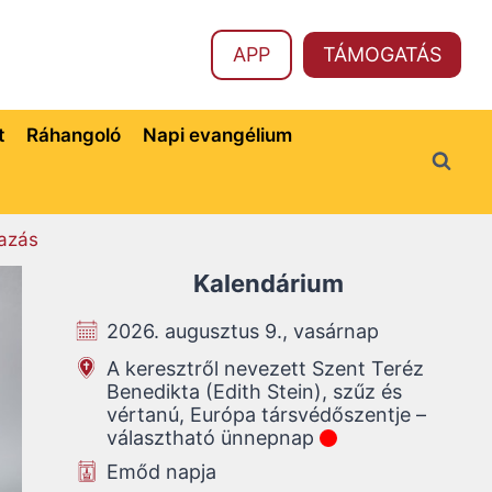
APP
TÁMOGATÁS
t
Ráhangoló
Napi evangélium
azás
Kalendárium
2026. augusztus 9., vasárnap
A keresztről nevezett Szent Teréz
Benedikta (Edith Stein), szűz és
vértanú, Európa társvédőszentje –
választható ünnepnap
Emőd napja