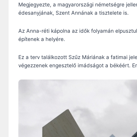
Megjegyezte, a magyarországi németségre jellem
édesanyjának, Szent Annának a tisztelete is.
Az Anna-réti kápolna az idők folyamán elpusztult
építenek a helyére.
Ez a terv találkozott Szűz Máriának a fatimai 
végezzenek engesztelő imádságot a békéért. Err