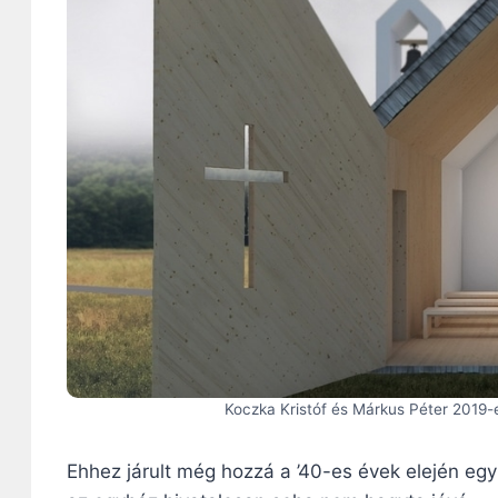
Koczka Kristóf és Márkus Péter 2019-e
Ehhez járult még hozzá a ’40-es évek elején eg