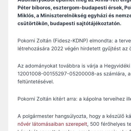
Péter bíboros, esztergom-budapesti érsek, Poko
Miklós, a Miniszterelnökség egyházi és nemzet
csütörtökön, budapesti sajtótájékoztatón.
Pokorni Zoltán (Fidesz-KDNP) elmondta: a tervek
létrehozására 2022 végén hirdetett gyűjtést az ö
Az adományokat továbbra is várja a Hegyvidéki
12001008-00155297-05200008-as számlára, a 
feltüntetésével.
Pokorni Zoltán kitért arra: a kápolna terveihez 
A polgármester hangsúlyozta, hogy a készülő 
nővér látomásaiban szerepelt
, 500 férőhelyes t