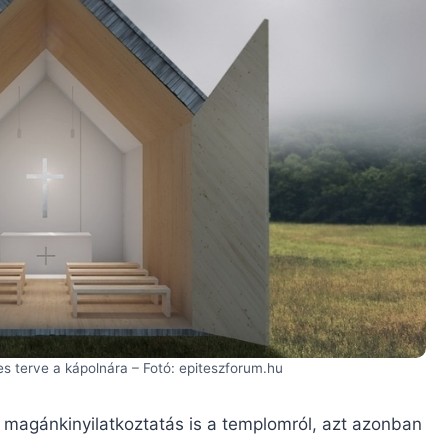
s terve a kápolnára – Fotó: epiteszforum.hu
y magánkinyilatkoztatás is a templomról, azt azonban