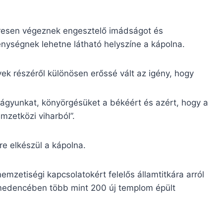
zeresen végeznek engesztelő imádságot és
kenységnek lehetne látható helyszíne a kápolna.
vek részéről különösen erőssé vált az igény, hogy
 vágyunkat, könyörgésüket a békéért és azért, hogy a
mzetközi viharból”.
e elkészül a kápolna.
emzetiségi kapcsolatokért felelős államtitkára arról
-medencében több mint 200 új templom épült