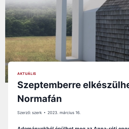
AKTUÁLIS
Szeptemberre elkészülhe
Normafán
Szerző:
szerk
2023. március 16.
Adományokból épülhet meg az Anna-réti enges