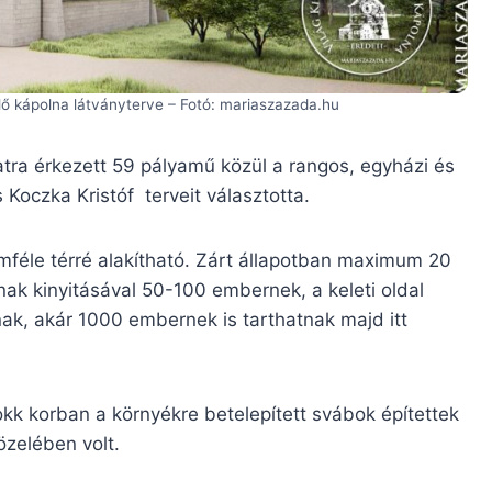
lő kápolna látványterve – Fotó: mariaszazada.hu
zatra érkezett 59 pályamű közül a rangos, egyházi és
 Koczka Kristóf terveit választotta.
féle térré alakítható. Zárt állapotban maximum 20
ak kinyitásával 50-100 embernek, a keleti oldal
k, akár 1000 embernek is tarthatnak majd itt
okk korban a környékre betelepített svábok építettek
özelében volt.