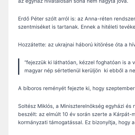
az egyház hivatalosan soha nem hagyta jóvá.
Erdő Péter szólt arról is: az Anna-réten rends
szentmiséket is tartanak. Ennek a hitéleti tevé
Hozzátette: az ukrajnai háború kitörése óta a hí
“fejezzük ki láthatóan, kézzel foghatóan is a
magyar nép sértetlenül kerüljön ki ebből a ne
A bíboros reményét fejezte ki, hogy szeptemberr
Soltész Miklós, a Miniszterelnökség egyházi és n
beszélt: az elmúlt 10 év során szerte a Kárpát
kormányzati támogatással. Ez bizonyítja, hogy a