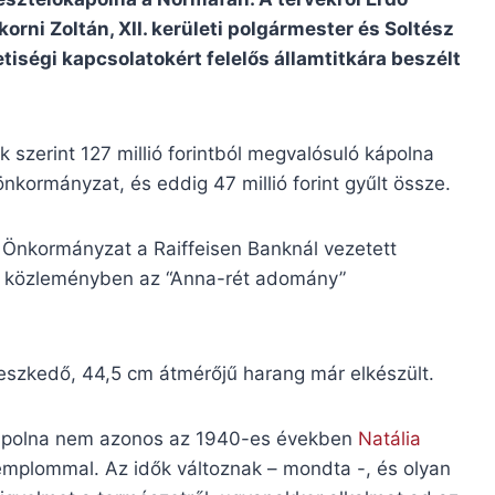
rni Zoltán, XII. kerületi polgármester és Soltész
iségi kapcsolatokért felelős államtitkára beszélt
 szerint 127 millió forintból megvalósuló kápolna
nkormányzat, és eddig 47 millió forint gyűlt össze.
 Önkormányzat a Raiffeisen Banknál vezetett
közleményben az “Anna-rét adomány”
illeszkedő, 44,5 cm átmérőjű harang már elkészült.
kápolna nem azonos az 1940-es években
Natália
emplommal. Az idők változnak – mondta -, és olyan