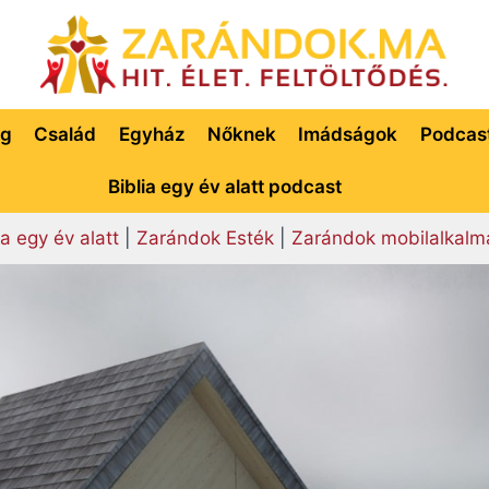
ég
Család
Egyház
Nőknek
Imádságok
Podcas
Biblia egy év alatt podcast
ia egy év alatt
|
Zarándok Esték
|
Zarándok mobilalkalm