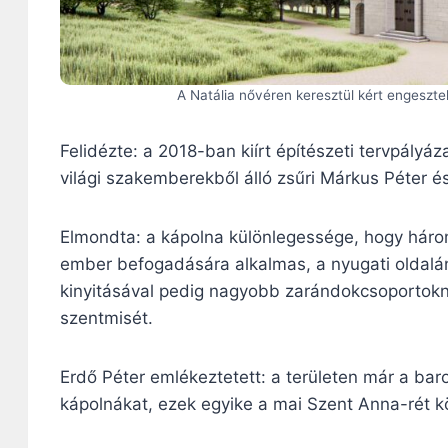
A Natália nővéren keresztül kért engeszte
Felidézte: a 2018-ban kiírt építészeti tervpályá
világi szakemberekből álló zsűri Márkus Péter és
Elmondta: a kápolna különlegessége, hogy három
ember befogadására alkalmas, a nyugati oldalán
kinyitásával pedig nagyobb zarándokcsoportokna
szentmisét.
Erdő Péter emlékeztetett: a területen már a bar
kápolnákat, ezek egyike a mai Szent Anna-rét k