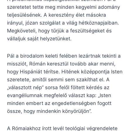
szeretetet tette meg minden kegyelmi adomány
teljesülésének. A keresztény élet másokra
irányul, józan szolgálat a világ hétköznapjaiban.
Megköveteli, hogy tűrjük a feszültségeket és
vállaljuk saját helyzetünket.
Pál a birodalom keleti felében lezártnak tekinti a
missziót, Rómán keresztül tovább akar menni,
hogy Hispániát térítse. Hitének középpontja Isten
szeretete, amitől semmi sem szakíthat el. A
„választott nép” sorsa felől föltett kérdés az
evangéliumnak megfelelő választ kap: „Isten
minden embert az engedetlenségben fogott
össze, hogy mindenkin könyörüljön”.
A Rómaiakhoz írott levél teológiai végrendelete