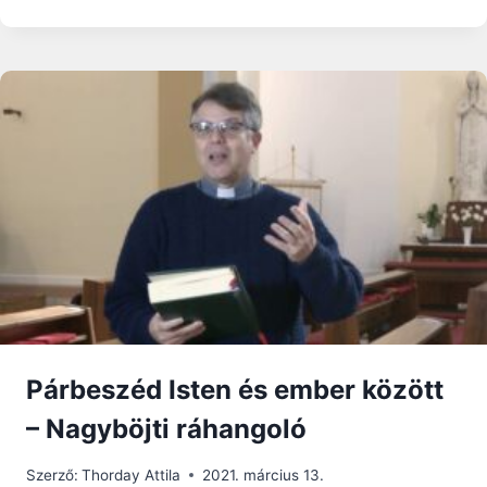
KAPOTT
A
LETARTÓZTATOTT
BRIT
ÉLETVÉDŐ
HÖLGY
Párbeszéd Isten és ember között
– Nagyböjti ráhangoló
Szerző:
Thorday Attila
2021. március 13.