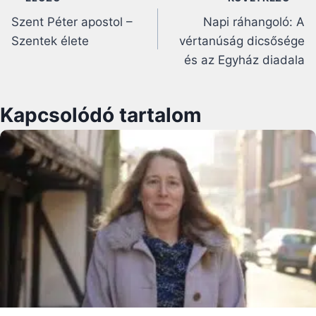
Bejegyzés
Szent Péter apostol –
Napi ráhangoló: A
navigáció
Szentek élete
vértanúság dicsősége
és az Egyház diadala
Kapcsolódó tartalom