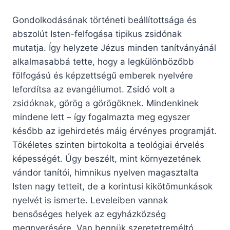
Gondolkodásának történeti beállítottsága és
abszolút Isten-felfogása tipikus zsidónak
mutatja. Így helyzete Jézus minden tanítványánál
alkalmasabbá tette, hogy a legkülönbözőbb
fölfogású és képzettségű emberek nyelvére
lefordítsa az evangéliumot. Zsidó volt a
zsidóknak, görög a görögöknek. Mindenkinek
mindene lett – így fogalmazta meg egyszer
később az igehirdetés máig érvényes programját.
Tökéletes szinten birtokolta a teológiai érvelés
képességét. Úgy beszélt, mint környezetének
vándor tanítói, himnikus nyelven magasztalta
Isten nagy tetteit, de a korintusi kikötőmunkások
nyelvét is ismerte. Leveleiben vannak
bensőséges helyek az egyházközség
megnyerésére. Van bennük szeretetreméltó