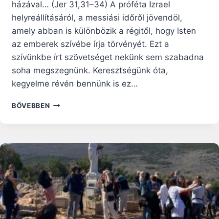
házával… (Jer 31,31–34) A próféta Izrael
helyreállításáról, a messiási időről jövendöl,
amely abban is különbözik a régitől, hogy Isten
az emberek szívébe írja törvényét. Ezt a
szívünkbe írt szövetséget nekünk sem szabadna
soha megszegnünk. Keresztségünk óta,
kegyelme révén bennünk is ez…
ÉLETADÓ
BŐVEBBEN
HALÁL
–
GONDOLATOK
NAGYBÖJT
5.
(FEKETE)
VASÁRNAPJÁRA