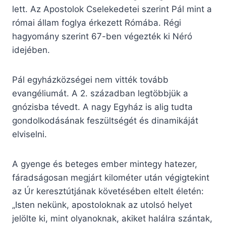
lett. Az Apostolok Cselekedetei szerint Pál mint a
római állam foglya érkezett Rómába. Régi
hagyomány szerint 67-ben végezték ki Néró
idejében.
Pál egyházközségei nem vitték tovább
evangéliumát. A 2. században legtöbbjük a
gnózisba tévedt. A nagy Egyház is alig tudta
gondolkodásának feszültségét és dinamikáját
elviselni.
A gyenge és beteges ember mintegy hatezer,
fáradságosan megjárt kilométer után végigtekint
az Úr keresztútjának követésében eltelt életén:
„Isten nekünk, apostoloknak az utolsó helyet
jelölte ki, mint olyanoknak, akiket halálra szántak,