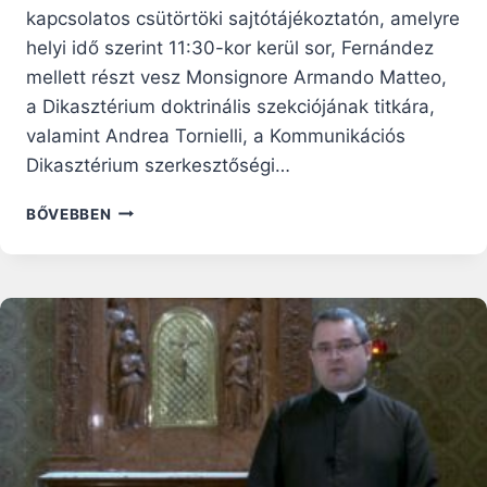
kapcsolatos csütörtöki sajtótájékoztatón, amelyre
helyi idő szerint 11:30-kor kerül sor, Fernández
mellett részt vesz Monsignore Armando Matteo,
a Dikasztérium doktrinális szekciójának titkára,
valamint Andrea Tornielli, a Kommunikációs
Dikasztérium szerkesztőségi…
VATIKÁNI
BŐVEBBEN
BEJELENTÉS:
SAJTÓTÁJÉKOZTATÓ
LESZ
A
MEDJUGORJEI
„SPIRITUÁLIS
ÉLMÉNYRŐL”