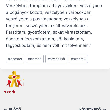
Veszélyben forogtam a folyóvizeken, veszélyben
a pogányok között; veszélyben városokban,
veszélyben a pusztaságban; veszélyben a
tengeren, veszélyben az áltestvérek közt.
Fáradtam, gyötrődtem, sokat virrasztottam,
éheztem és szomjaztam, sőt koplaltam,
fagyoskodtam, és nem volt mit fölvennem.”
Post
#
apostol
#
kiemelt
#
Szent Pál
#
szentek
Tags:
szerk
ELŐZŐ
KÖVETKEZŐ