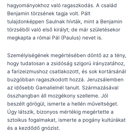
hagyományokhoz való ragaszkodás. A család
Benjamin törzsének tagja volt. Pált
tulajdonképpen Saulnak hívták, mint a Benjamin
törzséből való első királyt; de már születésekor
megkapta a római Pál (Paulus) nevet is.
Személyiségének megértésében döntő az a tény,
hogy tudatosan a zsidóság szigorú irányzatához,
a farizeizmushoz csatlakozott, és sok kortársánál
buzgóbban ragaszkodott hozzá. Jeruzsálemben
az idősebb Gamalielnél tanult. Származásával
összhangban áll mozgékony szelleme. Jól
beszélt görögül, ismerte a hellén műveltséget.
Úgy látszik, bizonyos mértékig megértette a
sztoikus fogalmakat, ismerte a pogány kultúrákat
és a kezdődő gnózist.