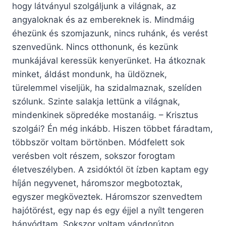
hogy látványul szolgáljunk a világnak, az
angyaloknak és az embereknek is. Mindmáig
éhezünk és szomjazunk, nincs ruhánk, és verést
szenvedünk. Nincs otthonunk, és kezünk
munkájával keressük kenyerünket. Ha átkoznak
minket, áldást mondunk, ha üldöznek,
türelemmel viseljük, ha szidalmaznak, szelíden
szólunk. Szinte salakja lettünk a világnak,
mindenkinek söpredéke mostanáig. – Krisztus
szolgái? Én még inkább. Hiszen többet fáradtam,
többször voltam börtönben. Módfelett sok
verésben volt részem, sokszor forogtam
életveszélyben. A zsidóktól öt ízben kaptam egy
híján negyvenet, háromszor megbotoztak,
egyszer megköveztek. Háromszor szenvedtem
hajótörést, egy nap és egy éjjel a nyílt tengeren
hányódtam. Sokszor voltam vándorúton.