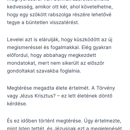
kedvesség, amikor ott kér, ahol követelhetne,
hogy egy szökött rabszolga részére lehetővé
tegye a büntetlen visszatérést.
Levelei azt is elárulják, hogy küszködött az új
megismeréssel és fogalmakkal. Elég gyakran
előfordul, hogy abbahagy megkezdett
mondatokat, mert nem sikerült az először
gondoltakat szavakba foglalnia.
Megtérése megadta élete értelmét. A Törvény
vagy Jézus Krisztus? – ez lett életének döntő
kérdése.
És ez időben történt megtérése. Úgy értelmezte,
mint Isten tettét, és Jézusnak ezt a megjelenését