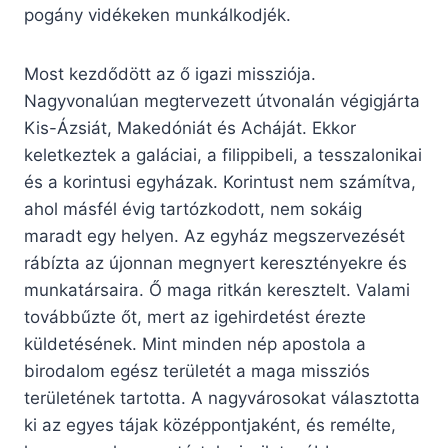
pogány vidékeken munkálkodjék.
Most kezdődött az ő igazi missziója.
Nagyvonalúan megtervezett útvonalán végigjárta
Kis-Ázsiát, Makedóniát és Acháját. Ekkor
keletkeztek a galáciai, a filippibeli, a tesszalonikai
és a korintusi egyházak. Korintust nem számítva,
ahol másfél évig tartózkodott, nem sokáig
maradt egy helyen. Az egyház megszervezését
rábízta az újonnan megnyert keresztényekre és
munkatársaira. Ő maga ritkán keresztelt. Valami
továbbűzte őt, mert az igehirdetést érezte
küldetésének. Mint minden nép apostola a
birodalom egész területét a maga missziós
területének tartotta. A nagyvárosokat választotta
ki az egyes tájak középpontjaként, és remélte,