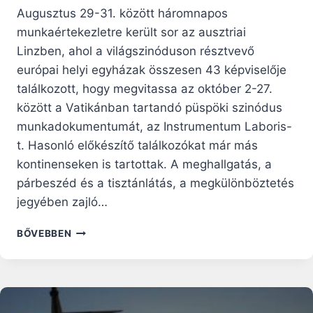
Augusztus 29-31. között háromnapos
munkaértekezletre került sor az ausztriai
Linzben, ahol a világszinóduson résztvevő
európai helyi egyházak összesen 43 képviselője
találkozott, hogy megvitassa az október 2-27.
között a Vatikánban tartandó püspöki szinódus
munkadokumentumát, az Instrumentum Laboris-
t. Hasonló előkészítő találkozókat már más
kontinenseken is tartottak. A meghallgatás, a
párbeszéd és a tisztánlátás, a megkülönböztetés
jegyében zajló…
LINZBEN
BŐVEBBEN
ZAJLOTT
LE
A
SZINODALITÁSRÓL
SZÓLÓ