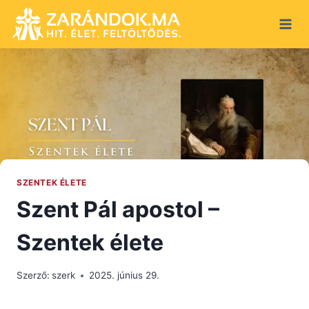
Skip
to
content
SZENTEK ÉLETE
Szent Pál apostol –
Szentek élete
Szerző:
szerk
2025. június 29.