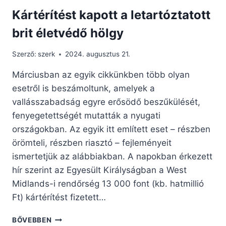
Kártérítést kapott a letartóztatott
brit életvédő hölgy
Szerző:
szerk
2024. augusztus 21.
Márciusban az egyik cikkünkben több olyan
esetről is beszámoltunk, amelyek a
vallásszabadság egyre erősödő beszűkülését,
fenyegetettségét mutatták a nyugati
országokban. Az egyik itt említett eset – részben
örömteli, részben riasztó – fejleményeit
ismertetjük az alábbiakban. A napokban érkezett
hír szerint az Egyesült Királyságban a West
Midlands-i rendőrség 13 000 font (kb. hatmillió
Ft) kártérítést fizetett…
KÁRTÉRÍTÉST
BŐVEBBEN