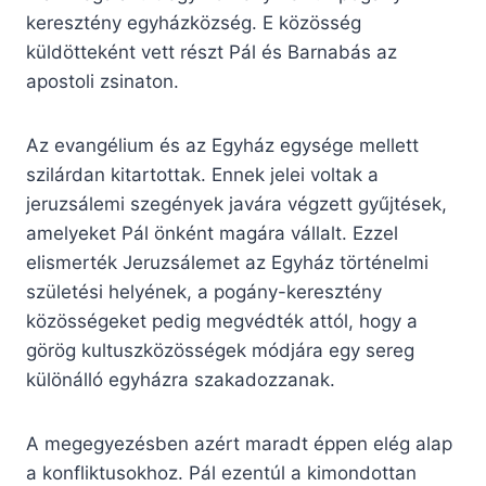
keresztény egyházközség. E közösség
küldötteként vett részt Pál és Barnabás az
apostoli zsinaton.
Az evangélium és az Egyház egysége mellett
szilárdan kitartottak. Ennek jelei voltak a
jeruzsálemi szegények javára végzett gyűjtések,
amelyeket Pál önként magára vállalt. Ezzel
elismerték Jeruzsálemet az Egyház történelmi
születési helyének, a pogány-keresztény
közösségeket pedig megvédték attól, hogy a
görög kultuszközösségek módjára egy sereg
különálló egyházra szakadozzanak.
A megegyezésben azért maradt éppen elég alap
a konfliktusokhoz. Pál ezentúl a kimondottan