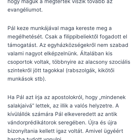
hogy maguk a megtértek viszik tovább az
evangéliumot.
Pál keze munkájával maga kereste meg a
megélhetését. Csak a filippibeliektől fogadott el
támogatást. Az egyházközségekről nem szabad
valami nagyot elképzelnünk. Általában kis
csoportok voltak, többnyire az alacsony szociális
szintekről jött tagokkal (rabszolgák, kikötői
munkások stb).
Ha Pál azt írja az apostolokról, hogy „mindenek
salakjaivá” lettek, az illik a valós helyzetre. A
kívülállók számára Pál elkeveredett az antik
vándorprédikátorok seregében. Újra és újra
bizonyítania kellett igaz voltát. Amivel ügyéért
harcba tudott vonulni.