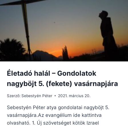
SZINÓDUS
EURÓPAI
RÉSZTVEVŐINEK
HÁROMNAPOS
MAGAS
SZINTŰ
TALÁLKOZÓJA
Életadó halál – Gondolatok
nagyböjt 5. (fekete) vasárnapjára
Szerző:
Sebestyén Péter
2021. március 20.
Sebestyén Péter atya gondolatai nagyböjt 5.
vasárnapjára.Az evangélium ide kattintva
olvasható. 1. Új szövetséget kötök Izrael