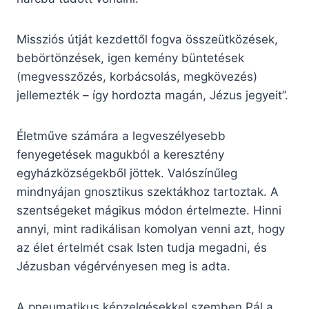
Missziós útját kezdettől fogva összeütközések,
bebörtönzések, igen kemény büntetések
(megvesszőzés, korbácsolás, megkövezés)
jellemezték – így hordozta magán, Jézus jegyeit”.
Életműve számára a legveszélyesebb
fenyegetések magukból a keresztény
egyházközségekből jöttek. Valószínűleg
mindnyájan gnosztikus szektákhoz tartoztak. A
szentségeket mágikus módon értelmezte. Hinni
annyi, mint radikálisan komolyan venni azt, hogy
az élet értelmét csak Isten tudja megadni, és
Jézusban végérvényesen meg is adta.
A pneumatikus képzelgésekkel szemben Pál a