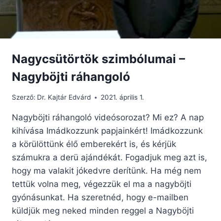
Nagycsütörtök szimbólumai –
Nagyböjti ráhangoló
Szerző:
Dr. Kajtár Edvárd
2021. április 1.
Nagyböjti ráhangoló videósorozat? Mi ez? A nap
kihívása Imádkozzunk papjainkért! Imádkozzunk
a körülöttünk élő emberekért is, és kérjük
számukra a derü ajándékát. Fogadjuk meg azt is,
hogy ma valakit jókedvre derítünk. Ha még nem
tettük volna meg, végezzük el ma a nagyböjti
gyónásunkat. Ha szeretnéd, hogy e-mailben
küldjük meg neked minden reggel a Nagyböjti