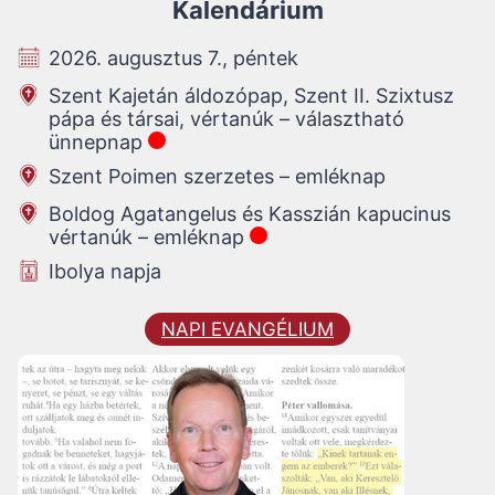
Kalendárium
2026. augusztus 7., péntek
Szent Kajetán áldozópap, Szent II. Szixtusz
pápa és társai, vértanúk – választható
ünnepnap
Szent Poimen szerzetes – emléknap
Boldog Agatangelus és Kasszián kapucinus
vértanúk – emléknap
Ibolya napja
NAPI EVANGÉLIUM