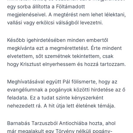
egy sorba állította a Föltámadott
megjelenéseivel. A megtérést nem lehet lélektani,
vallási vagy erkölcsi válságból levezetni.
Később igehirdetésében minden embertől
megkívánta ezt a megmérettetést. Érte mindent
elvetettem, sőt szemétnek tekintettem, csak
hogy Krisztust elnyerhessem és hozzá tartozzam.
Meghívatásával együtt Pál fölismerte, hogy az
evangéliumnak a pogányok közötti hirdetése az ő
feladata. Ez a tudat szinte kényszerként
nehezedett rá. A hit útja lett életének témája.
Barnabás Tarzuszból Antiochiába hozta, ahol
már megalakult egy Törvény nélküli pogány-