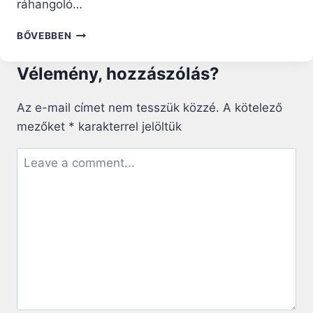
ráhangoló…
NAGYCSÜTÖRTÖK
BŐVEBBEN
SZIMBÓLUMAI
–
Vélemény, hozzászólás?
NAGYBÖJTI
RÁHANGOLÓ
Az e-mail címet nem tesszük közzé.
A kötelező
mezőket
*
karakterrel jelöltük