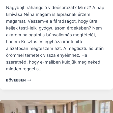
Nagyböjti ráhangoló videósorozat? Mi ez? A nap
kihívása Néha magam is leprásnak érzem
magamat. Veszem-e a fáradságot, hogy útra
keljek testi-lelki gyógyulásom érdekében? Nem
akarom halogatni a bűnvallomás megtételét,
hanem Krisztus és egyháza iránti hittel
alázatosan megteszem azt. A megtisztulás után
örömmel térhetek vissza enyéimhez. Ha
szeretnéd, hogy e-mailben küldjük meg neked
minden reggel a…
PÁRBESZÉD
BŐVEBBEN
ISTEN
ÉS
EMBER
KÖZÖTT
–
NAGYBÖJTI