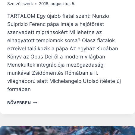
Szerző:
szerk
2018. augusztus 5.
TARTALOM Egy újabb fiatal szent: Nunzio
Sulprizio Ferenc pápa imája a hajótörést
szenvedett migránsokért Mi lehetne az
elhagyatott templomok sorsa? Olasz fiatalok
ezreivel találkozik a pápa Az egyház Kubában
Könyv az Opus Deiről a modern világban
Menekültek integrációja mezőgazdasági
munkával Zsidómentés Rómában a II.
világháború alatt Michelangelo Utolsó ítélete új
formában
RÓMAI
BŐVEBBEN
RIPORTOK
–
2018.
AUGUSZTUS
5.