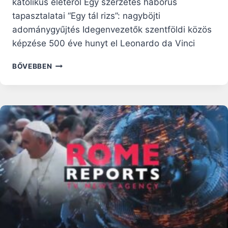
katolikus életéről Egy szerzetes háborús
tapasztalatai “Egy tál rizs”: nagyböjti
adománygyűjtés Idegenvezetők szentföldi közös
képzése 500 éve hunyt el Leonardo da Vinci
RÓMAI
BŐVEBBEN
RIPORTOK
–
2019.
ÁPRILIS
7.