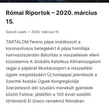
Római Riportok – 2020. március
15.
Szerző:
szerk
2020. március 15.
TARTALOM Ferenc pápa imádkozott a
koronavírusos betegekért A pápa homíliája
hamvazószerdán Bátorítás a visszaélések elleni
küzdelemre A Globális Katolikus Klímamozgalom
tagjai a pápánál Munkacsoport a visszaélési
ügyek megoldásáért Új honlappal jelentkezik a
Szentté Avatási Ügyek Kongregációja
Szerzetesnő dél-szudáni menekült gyerekek
között Fatima: játékfilm a 100 évvel ezelőtti
történetről El Greco-remekmű Rómában