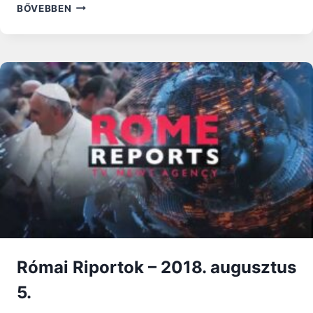
RÓMAI
BŐVEBBEN
RIPORTOK
–
2020.
MÁRCIUS
15.
Római Riportok – 2018. augusztus
5.