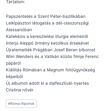
Tartalom:
Papszentelés a Szent Péter-bazilikában
Lelkipásztori látogatás a dél-olaszországi
Alessanóban
Katekézis a keresztelési liturgia elemeiről
Interjú Aleppó örmény katolikus érsekével
Újratemették Prágában Josef Beran bíborost
Wim Wenders és a Vatikán közös filmje Ferenc
pápáról
Kiállítás Rómában a Magnum fotóügynökség
képeiből
Új albumot adott ki a dalfesztivál-nyertes
Cristina nővér
Post
#
Római Riportok
Tags: