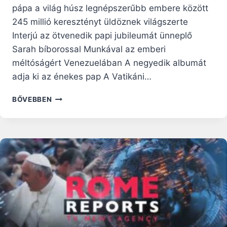
pápa a világ húsz legnépszerűbb embere között
245 millió keresztényt üldöznek világszerte
Interjú az ötvenedik papi jubileumát ünneplő
Sarah bíborossal Munkával az emberi
méltóságért Venezuelában A negyedik albumát
adja ki az énekes pap A Vatikáni…
RÓMAI
BŐVEBBEN
RIPORTOK
–
2019.
AUGUSZTUS
4.