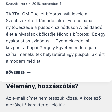
Szerző:
szerk
2018. november 4.
TARTALOM Ouellet bíboros nyílt levele a
Szentszéket ért támadásokról Ferenc pápa
nyitóbeszéde a püspöki szinóduson A példaadó
élet a hivatások bölcsője Nichols bíboros: “Ez egy
gyakorlatias szinódus…” Gyermekvédelmi
központ a Pápai Gergely Egyetemen Interjú a
szíriai menekültek helyzetéről Egy püspök, aki érti
a modern médiát
RÓMAI
BŐVEBBEN
RIPORTOK
–
Vélemény, hozzászólás?
2018.
OKTÓBER
21.
Az e-mail címet nem tesszük közzé.
A kötelező
mezőket
*
karakterrel jelöltük