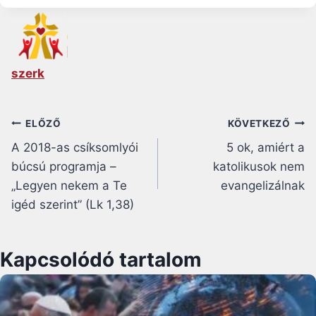
szerk
Bejegyzés
ELŐZŐ
KÖVETKEZŐ
A 2018-as csíksomlyói
5 ok, amiért a
navigáció
búcsú programja –
katolikusok nem
„Legyen nekem a Te
evangelizálnak
igéd szerint” (Lk 1,38)
Kapcsolódó tartalom