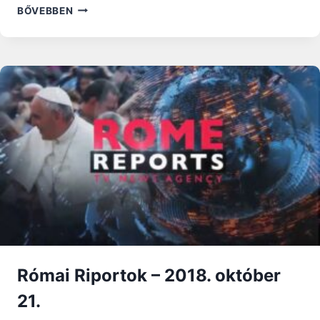
RÓMAI
BŐVEBBEN
RIPORTOK
–
2019.
ÁPRILIS
14.
Római Riportok – 2018. október
21.