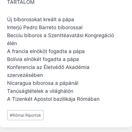
TARTALOM
Új bíborosokat kreált a pápa
Interjú Pedro Barreto bíborossal
Becciu bíboros a Szenttéavatási Kongregáció
élén
A francia elnököt fogadta a pápa
Bolívia elnökét fogadta a pápa
Konferencia az Életvédő Akadémia
szervezésében
Nicaragua bíborosa a pápánál
Tanúságtételek a világhálón
A Tizenkét Apostol bazilikája Rómában
Post
#
Római Riportok
Tags: