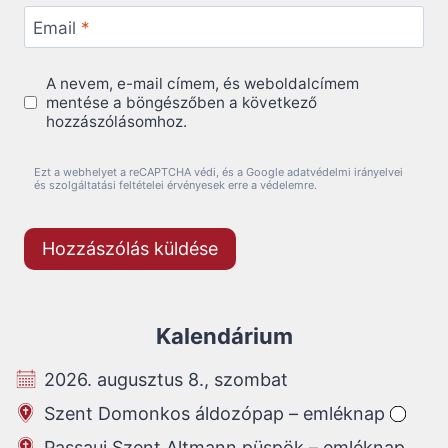
Email
*
A nevem, e-mail címem, és weboldalcímem
mentése a böngészőben a következő
hozzászólásomhoz.
Ezt a webhelyet a reCAPTCHA védi, és a Google adatvédelmi irányelvei
és szolgáltatási feltételei érvényesek erre a védelemre.
Kalendárium
2026. augusztus 8., szombat
Szent Domonkos áldozópap – emléknap
Passaui Szent Altmann püspök – emléknap