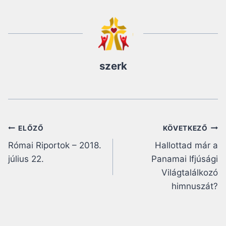
szerk
Bejegyzés
ELŐZŐ
KÖVETKEZŐ
Római Riportok – 2018.
Hallottad már a
navigáció
július 22.
Panamai Ifjúsági
Világtalálkozó
himnuszát?