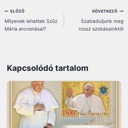
Bejegyzés
ELŐZŐ
KÖVETKEZŐ
Milyenek lehettek Szűz
Szabaduljunk meg
navigáció
Mária arcvonásai?
rossz szokásainktól
Kapcsolódó tartalom