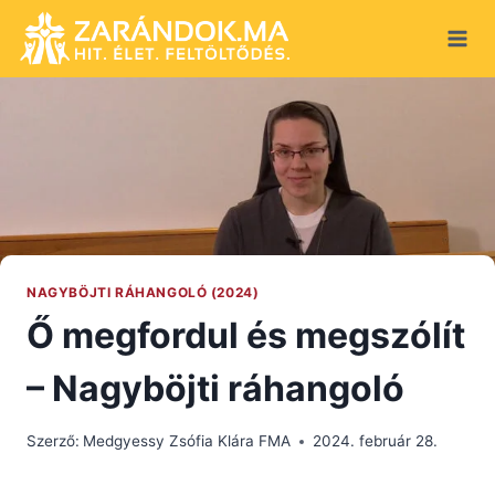
Skip
to
content
NAGYBÖJTI RÁHANGOLÓ (2024)
Ő megfordul és megszólít
– Nagyböjti ráhangoló
Szerző:
Medgyessy Zsófia Klára FMA
2024. február 28.