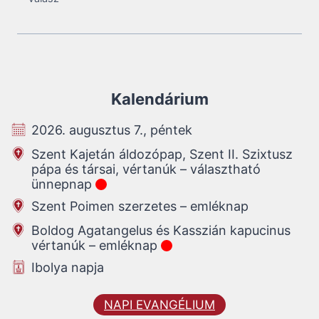
Kalendárium
2026. augusztus 7., péntek
Szent Kajetán áldozópap, Szent II. Szixtusz
pápa és társai, vértanúk – választható
ünnepnap
Szent Poimen szerzetes – emléknap
Boldog Agatangelus és Kasszián kapucinus
vértanúk – emléknap
Ibolya napja
NAPI EVANGÉLIUM