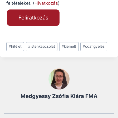
feltételeket. (
Hivatkozás
)
Post
#
hitélet
#
istenkapcsolat
#
kiemelt
#
odafigyelés
Tags:
Medgyessy Zsófia Klára FMA