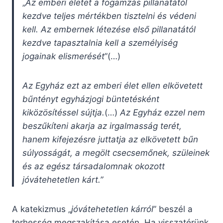
„
Az emberi életet a fogamzás pillanatától
kezdve teljes mértékben tisztelni és védeni
kell. Az embernek létezése első pillanatától
kezdve tapasztalnia kell a személyiség
jogainak elismerését
”(…)
Az Egyház ezt az emberi élet ellen elkövetett
bűntényt egyházjogi büntetésként
kiközösítéssel sújtja.
(…)
Az Egyház ezzel nem
beszűkíteni akarja az irgalmasság terét,
hanem kifejezésre juttatja az elkövetett bűn
súlyosságát, a megölt csecsemőnek, szüleinek
és az egész társadalomnak okozott
jóvátehetetlen kárt.”
A katekizmus „
jóvátehetetlen kárról
” beszél a
terhesség megszakítása esetén. Ha visszatérünk