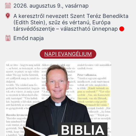
2026. augusztus 9., vasárnap
A keresztről nevezett Szent Teréz Benedikta
(Edith Stein), szűz és vértanú, Európa
társvédőszentje – választható ünnepnap
Emőd napja
NAPI EVANGÉLIUM