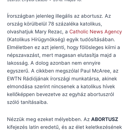
Írországban jelenleg illegális az abortusz. Az
ország körülbelül 78 százaléka katolikus,
olvashatjuk Mary Rezac, a
Catholic News Agency
(Katolikus Hírügynökség) egyik tudósításában.
Elméletben ez azt jelenti, hogy fölösleges kiírni a
népszavazást, mert magasan elutasítja majd a
lakosság. A dolog azonban nem ennyire
egyszerű. A cikkben megszólal Paul McAree, az
EWTN Rádiójának írországi munkatársa, akinek
elmondása szerint nincsenek a katolikus hívek
kellőképpen bevezetve az egyház abortuszról
szóló tanításaiba.
Nézzük meg ezeket mélyebben. Az
ABORTUSZ
kifejezés latin eredetű, és az élet keletkezésének