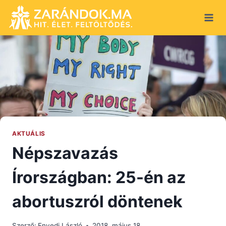
Skip
to
content
AKTUÁLIS
Népszavazás
Írországban: 25-én az
abortuszról döntenek
Szerző:
Enyedi László
2018. május 18.