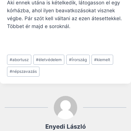
Aki ennek utána is kételkedik, látogasson el egy
kórházba, ahol ilyen beavatkozásokat visznek
végbe. Pár szót kell váltani az ezen átesettekkel.
Többet ér majd e soroknál.
Post
#
abortusz
#
életvédelem
#
Írország
#
kiemelt
Tags:
#
népszavazás
Enyedi László