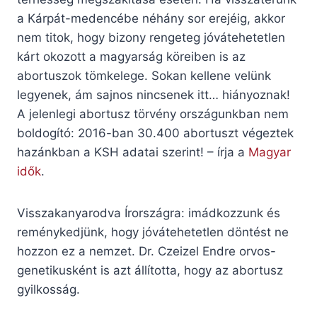
a Kárpát-medencébe néhány sor erejéig, akkor
nem titok, hogy bizony rengeteg jóvátehetetlen
kárt okozott a magyarság köreiben is az
abortuszok tömkelege. Sokan kellene velünk
legyenek, ám sajnos nincsenek itt… hiányoznak!
A jelenlegi abortusz törvény országunkban nem
boldogító: 2016-ban 30.400 abortuszt végeztek
hazánkban a KSH adatai szerint! – írja a
Magyar
idők
.
Visszakanyarodva Írországra: imádkozzunk és
reménykedjünk, hogy jóvátehetetlen döntést ne
hozzon ez a nemzet. Dr. Czeizel Endre orvos-
genetikusként is azt állította, hogy az abortusz
gyilkosság.