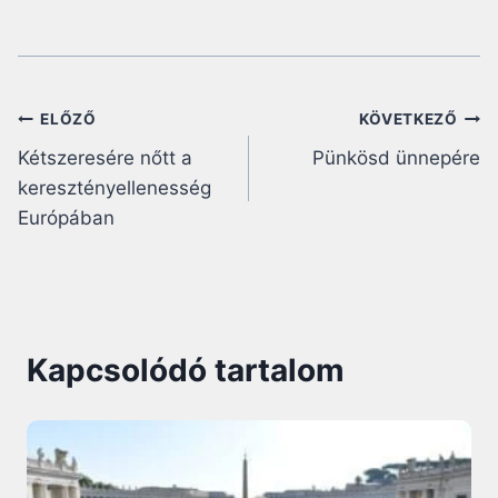
Bejegyzés
ELŐZŐ
KÖVETKEZŐ
Kétszeresére nőtt a
Pünkösd ünnepére
navigáció
keresztényellenesség
Európában
Kapcsolódó tartalom