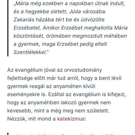
„
Mária még ezekben a napokban útnak indult,
és a hegyekbe sietett, Júda városába.
Zakariás házába tért be és üdvözölte
Erzsébetet. Amikor Erzsébet meghallotta Mária
köszöntését, örömében megmozdult méhében
a gyermek, maga Erzsébet pedig eltelt
Szentlélekkel
.”
Az evangélium jóval az orvostudomány
fejlettsége előtt már tud arról, hogy a bent lévő
gyermek reagál az anyaméhen kívüli
eseményekre is. Ezáltal az evangélium is kifejezi,
hogy az anyaméhben lakozó gyermek nem
kevesebb, mint a még meg nem született.
Nézzük, mit mond a
katekizmus
: