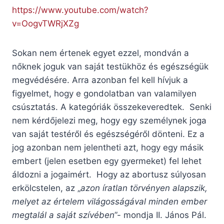
https://www.youtube.com/watch?
v=OogvTWRjXZg
Sokan nem értenek egyet ezzel, mondván a
nőknek joguk van saját testükhöz és egészségük
megvédésére. Arra azonban fel kell hívjuk a
figyelmet, hogy e gondolatban van valamilyen
csúsztatás. A kategóriák összekeveredtek. Senki
nem kérdőjelezi meg, hogy egy személynek joga
van saját testéről és egészségéről dönteni. Ez a
jog azonban nem jelentheti azt, hogy egy másik
embert (jelen esetben egy gyermeket) fel lehet
áldozni a jogaimért. Hogy az abortusz súlyosan
erkölcstelen, az „
azon íratlan törvényen alapszik,
melyet az értelem világosságával minden ember
megtalál a saját szívében
”- mondja II. János Pál.