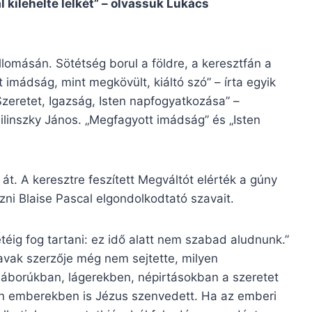
 kilehelte lelkét” – olvassuk Lukács
lomásán. Sötétség borul a földre, a keresztfán a
t imádság, mint megkövült, kiáltó szó” – írta egyik
eretet, Igazság, Isten napfogyatkozása” –
Pilinszky János. „Megfagyott imádság” és „Isten
át. A keresztre feszített Megváltót elérték a gúny
ni Blaise Pascal elgondolkodtató szavait.
téig fog tartani: ez idő alatt nem szabad aludnunk.”
zavak szerzője még nem sejtette, milyen
áborúkban, lágerekben, népirtásokban a szeretet
an emberekben is Jézus szenvedett. Ha az emberi