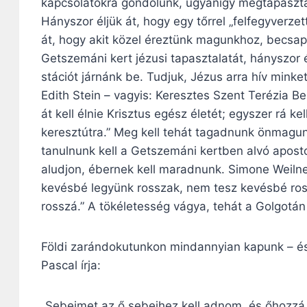
kapcsolatokra gondolunk, ugyanígy megtapaszta
Hányszor éljük át, hogy egy tőrrel „felfegyverze
át, hogy akit közel éreztünk magunkhoz, becsap,
Getszemáni kert jézusi tapasztalatát, hányszor 
stációt járnánk be. Tudjuk, Jézus arra hív minke
Edith Stein – vagyis: Keresztes Szent Terézia Ben
át kell élnie Krisztus egész életét; egyszer rá k
keresztútra.” Meg kell tehát tagadnunk önmagun
tanulnunk kell a Getszemáni kertben alvó apost
aludjon, ébernek kell maradnunk. Simone Weiln
kevésbé legyünk rosszak, nem tesz kevésbé ros
rosszá.” A tökéletesség vágya, tehát a Golgotán
Földi zarándokutunkon mindannyian kapunk – é
Pascal írja:
„Sebeimet az ő sebeihez kell adnom, és őhozz