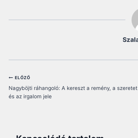
Szal
Bejegyzés
ELŐZŐ
Nagyböjti ráhangoló: A kereszt a remény, a szeretet
navigáció
és az irgalom jele