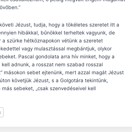
jövőben.”
öveti Jézust, tudja, hogy a tökéletes szeretet itt a
ennyien hibákkal, bűnökkel terheltek vagyunk, de
 a szürke hétköznapokon vétünk a szeretet
lekedettel vagy mulasztással megbántjuk, olykor
sebeket. Pascal gondolata arra hív minket, hogy a
z kell adnunk, a rosszat nem szabad rosszal
” másokon sebet ejtenünk, mert azzal magát Jézust
on követjük Jézust, s a Golgotára tekintünk,
a más sebeket, „csak szenvedéseivel kell
k