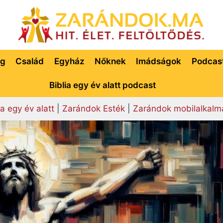
ég
Család
Egyház
Nőknek
Imádságok
Podcas
Biblia egy év alatt podcast
ia egy év alatt
|
Zarándok Esték
|
Zarándok mobilalkalm