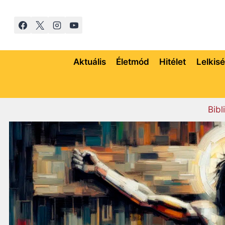
Skip
to
content
Aktuális
Életmód
Hitélet
Lelkis
Bibl