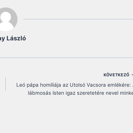
ay László
KÖVETKEZŐ
Leó pápa homíliája az Utolsó Vacsora emlékére:
lábmosás Isten igaz szeretetére nevel mink