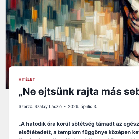
HITÉLET
„Ne ejtsünk rajta más se
Szerző:
Szalay László
2026. április 3.
„A hatodik óra körül sötétség támadt az egész 
elsötétedett, a templom függönye középen ket