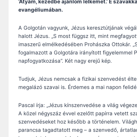
’Atyám, kezedbe ajánlom lelkemet.’ E szavakkal
evangéliumában.
A Golgotán vagyunk, Jézus keresztútjának végál
halott Jézus. „S most függsz itt, mint megfagyot
imaszerű elmélkedésében Prohászka Ottokár. „Sz
fogalmazott a Golgotára irányított figyelemmel 
napfogyatkozása”. Két nagy erejű kép.
Tudjuk, Jézus nemcsak a fizikai szenvedést élte 
megalázó szavai is. Érdemes a mai napon felidéz
Pascal írja: „Jézus kínszenvedése a világ végeze
A közel négyszáz évvel ezelőtt papírra vetett s
szenvedéseket hoz később a történelem. Világh
parancsa tagadtatott meg – a szenvedő, ártatl