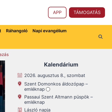
APP
TÁMOGATÁS
t
Ráhangoló
Napi evangélium
azás
Kalendárium
2026. augusztus 8., szombat
Szent Domonkos áldozópap –
emléknap
Passaui Szent Altmann püspök –
emléknap
László napja