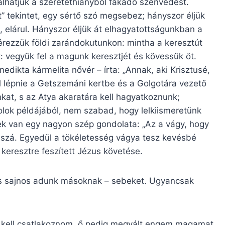
lhatjuk a szeretethiányból fakadó szenvedést.
tt” tekintet, egy sértő szó megsebez; hányszor éljük
 elárul. Hányszor éljük át elhagyatottságunkban a
érezzük földi zarándokutunkon: mintha a keresztút
t: vegyük fel a magunk keresztjét és kövessük őt.
edikta kármelita nővér – írta: „Annak, aki Krisztusé,
ell lépnie a Getszemáni kertbe és a Golgotára vezető
kat, s az Atya akaratára kell hagyatkoznunk;
olok példájából, nem szabad, hogy lelkiismeretünk
ek van egy nagyon szép gondolata: „Az a vágy, hogy
szá. Egyedül a tökéletesség vágya tesz kevésbé
 keresztre feszített Jézus követése.
s sajnos adunk másoknak – sebeket. Ugyancsak
á kell csatlakoznom, ő pedig megvált engem magamat