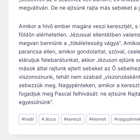
megváltván. De ne ejtsünk rajta más sebeket a 
Amikor a hívő ember magára veszi keresztjét, s k
földön elérhetetlen. Jézussal ellentétben valam
megvan bennünk a „tökéletesség vágya”. Amikor
parancsa ellen, amikor gondolattal, szóval, cse
eláruljuk felebarátunkat, akkor Jézuson ejtünk 
mások által rajtunk ejtett sebeket az Ő sebeihe
viszonoznunk, tehát nem szabad „viszonzásként
sebezzük meg. Nagypénteken, amikor a keresztút
fogadjuk meg Pascal felhívását: ne ejtsünk Rajt
egyesülnünk”.
Post
#
halál
#
Jézus
#
kereszt
#
kiemelt
#
nagypénte
Tags: