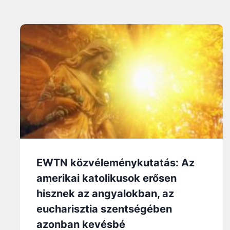
EWTN közvéleménykutatás: Az
amerikai katolikusok erősen
hisznek az angyalokban, az
eucharisztia szentségében
azonban kevésbé