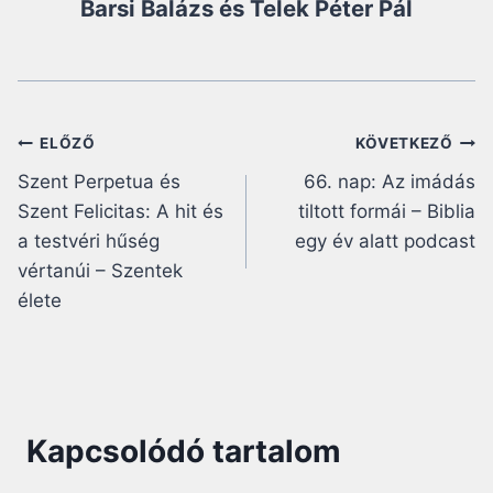
Barsi Balázs és Telek Péter Pál
Bejegyzés
ELŐZŐ
KÖVETKEZŐ
Szent Perpetua és
66. nap: Az imádás
navigáció
Szent Felicitas: A hit és
tiltott formái – Biblia
a testvéri hűség
egy év alatt podcast
vértanúi – Szentek
élete
Kapcsolódó tartalom