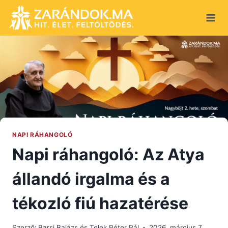
Skip
to
content
NAPI RÁHANGOLÓ
Napi ráhangoló: Az Atya
állandó irgalma és a
tékozló fiú hazatérése
Szerző:
Barsi Balázs és Telek Péter Pál
2026. március 7.