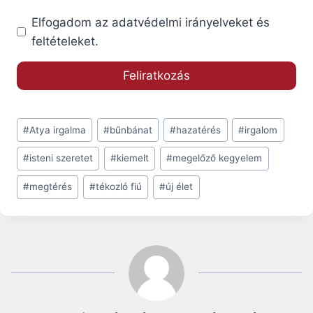
Elfogadom az adatvédelmi irányelveket és
feltételeket.
Post
#
Atya irgalma
#
bűnbánat
#
hazatérés
#
irgalom
Tags:
#
isteni szeretet
#
kiemelt
#
megelőző kegyelem
#
megtérés
#
tékozló fiú
#
új élet