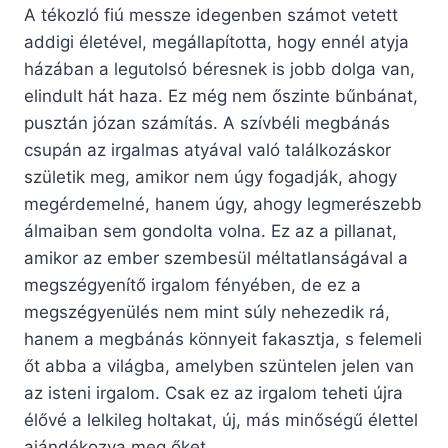
A tékozló fiú messze idegenben számot vetett
addigi életével, megállapította, hogy ennél atyja
házában a legutolsó béresnek is jobb dolga van,
elindult hát haza. Ez még nem őszinte bűnbánat,
pusztán józan számítás. A szívbéli megbánás
csupán az irgalmas atyával való találkozáskor
születik meg, amikor nem úgy fogadják, ahogy
megérdemelné, hanem úgy, ahogy legmerészebb
álmaiban sem gondolta volna. Ez az a pillanat,
amikor az ember szembesül méltatlanságával a
megszégyenítő irgalom fényében, de ez a
megszégyenülés nem mint súly nehezedik rá,
hanem a megbánás könnyeit fakasztja, s felemeli
őt abba a világba, amelyben szüntelen jelen van
az isteni irgalom. Csak ez az irgalom teheti újra
élővé a lelkileg holtakat, új, más minőségű élettel
ajándékozva meg őket.