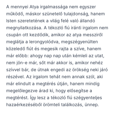
A mennyei Atya irgalmassága nem egyszer
működő, máskor szünetelő tulajdonság, hanem
Isten szeretetének a világ felé való állandó
megnyilatkozása. A tékozló fiú iránti irgalom nem
csupán ott kezdődik, amikor az atya messziről
meglátja a lerongyolódva, megszégyenülten
közeledő fiút és megesik rajta a szíve, hanem
már előbb: ahogy nap nap után kémleli az utat,
nem jön-e már, sőt már akkor is, amikor nehéz
szívvel bár, de útnak engedi az örökség neki járó
részével. Az irgalom tehát nem annak szól, aki
már elindult a megtérés útján, hanem mindig
megelőlegezve árad ki, hogy elősegítse a
megtérést. Így lesz a tékozló fiú szégyenteljes
hazaérkezéséből örömteli találkozás, ünnep.