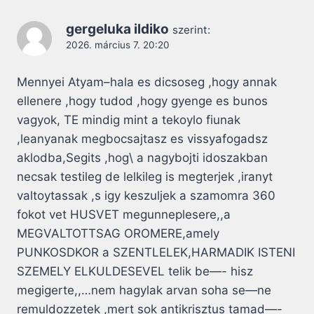
gergeluka ildiko
szerint:
2026. március 7. 20:20
Mennyei Atyam–hala es dicsoseg ,hogy annak
ellenere ,hogy tudod ,hogy gyenge es bunos
vagyok, TE mindig mint a tekoylo fiunak
,leanyanak megbocsajtasz es vissyafogadsz
aklodba,Segits ,hog\ a nagybojti idoszakban
necsak testileg de lelkileg is megterjek ,iranyt
valtoytassak ,s igy keszuljek a szamomra 360
fokot vet HUSVET megunneplesere,,a
MEGVALTOTTSAG OROMERE,amely
PUNKOSDKOR a SZENTLELEK,HARMADIK ISTENI
SZEMELY ELKULDESEVEL telik be—- hisz
megigerte,,…nem hagylak arvan soha se—ne
remuldozzetek ,mert sok antikrisztus tamad—-