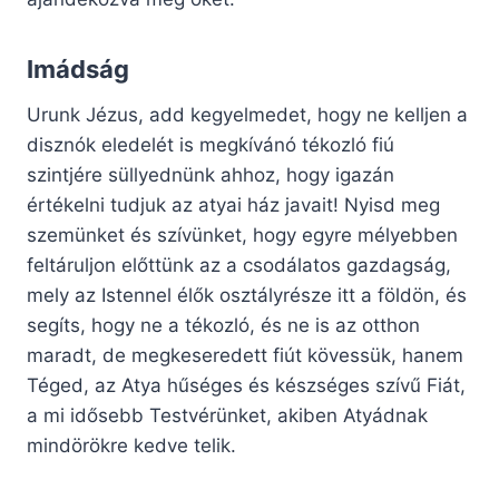
Imádság
Urunk Jézus, add kegyelmedet, hogy ne kelljen a
disznók eledelét is megkívánó tékozló fiú
szintjére süllyednünk ahhoz, hogy igazán
értékelni tudjuk az atyai ház javait! Nyisd meg
szemünket és szívünket, hogy egyre mélyebben
feltáruljon előttünk az a csodálatos gazdagság,
mely az Istennel élők osztályrésze itt a földön, és
segíts, hogy ne a tékozló, és ne is az otthon
maradt, de megkeseredett fiút kövessük, hanem
Téged, az Atya hűséges és készséges szívű Fiát,
a mi idősebb Testvérünket, akiben Atyádnak
mindörökre kedve telik.