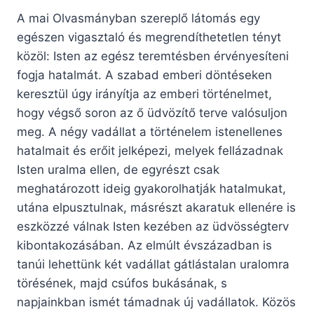
A mai Olvasmányban szereplő látomás egy
egészen vigasztaló és megrendíthetetlen tényt
közöl: Isten az egész teremtésben érvényesíteni
fogja hatalmát. A szabad emberi döntéseken
keresztül úgy irányítja az emberi történelmet,
hogy végső soron az ő üdvözítő terve valósuljon
meg. A négy vadállat a történelem istenellenes
hatalmait és erőit jelképezi, melyek fellázadnak
Isten uralma ellen, de egyrészt csak
meghatározott ideig gyakorolhatják hatalmukat,
utána elpusztulnak, másrészt akaratuk ellenére is
eszközzé válnak Isten kezében az üdvösségterv
kibontakozásában. Az elmúlt évszázadban is
tanúi lehettünk két vadállat gátlástalan uralomra
törésének, majd csúfos bukásának, s
napjainkban ismét támadnak új vadállatok. Közös