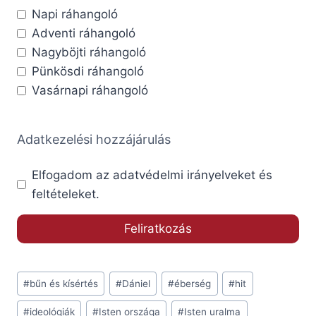
Napi ráhangoló
Adventi ráhangoló
Nagyböjti ráhangoló
Pünkösdi ráhangoló
Vasárnapi ráhangoló
Adatkezelési hozzájárulás
Elfogadom az adatvédelmi irányelveket és
feltételeket.
Post
#
bűn és kísértés
#
Dániel
#
éberség
#
hit
Tags:
#
ideológiák
#
Isten országa
#
Isten uralma