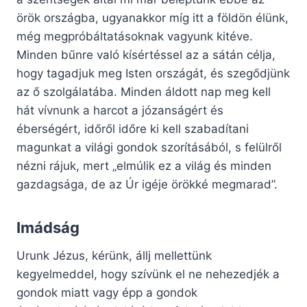
örök országba, ugyanakkor míg itt a földön élünk,
még megpróbáltatásoknak vagyunk kitéve.
Minden bűnre való kísértéssel az a sátán célja,
hogy tagadjuk meg Isten országát, és szegődjünk
az ő szolgálatába. Minden áldott nap meg kell
hát vívnunk a harcot a józanságért és
éberségért, időről időre ki kell szabadítani
magunkat a világi gondok szorításából, s felülről
nézni rájuk, mert „elmúlik ez a világ és minden
gazdagsága, de az Úr igéje örökké megmarad”.
Imádság
Urunk Jézus, kérünk, állj mellettünk
kegyelmeddel, hogy szívünk el ne nehezedjék a
gondok miatt vagy épp a gondok