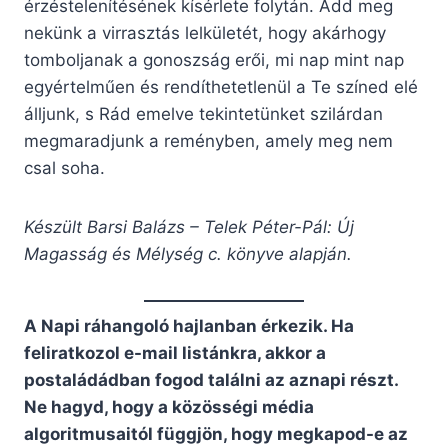
érzéstelenítésének kísérlete folytán. Add meg
nekünk a virrasztás lelkületét, hogy akárhogy
tomboljanak a gonoszság erői, mi nap mint nap
egyértelműen és rendíthetetlenül a Te színed elé
álljunk, s Rád emelve tekintetünket szilárdan
megmaradjunk a reményben, amely meg nem
csal soha.
Készült Barsi Balázs – Telek Péter-Pál: Új
Magasság és Mélység c. könyve alapján.
A Napi ráhangoló hajlanban érkezik. Ha
feliratkozol e-mail listánkra, akkor a
postaládádban fogod találni az aznapi részt.
Ne hagyd, hogy a közösségi média
algoritmusaitól függjön, hogy megkapod-e az