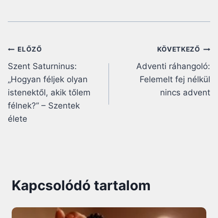
Bejegyzés
ELŐZŐ
KÖVETKEZŐ
Szent Saturninus:
Adventi ráhangoló:
navigáció
„Hogyan féljek olyan
Felemelt fej nélkül
istenektől, akik tőlem
nincs advent
félnek?” – Szentek
élete
Kapcsolódó tartalom