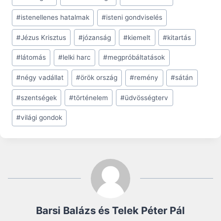
#
istenellenes hatalmak
#
isteni gondviselés
#
Jézus Krisztus
#
józanság
#
kiemelt
#
kitartás
#
látomás
#
lelki harc
#
megpróbáltatások
#
négy vadállat
#
örök ország
#
remény
#
sátán
#
szentségek
#
történelem
#
üdvösségterv
#
világi gondok
Barsi Balázs és Telek Péter Pál