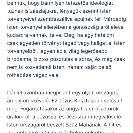
bennük, hogy bármilyen tetszetős ideológiát
tűznek is zászlajukra, lényegük szerint Isten
törvényeivel szembeszállva épülnek fel. Márpedig
Isten törvényei ellenében a gonoszság erői eleve
kudarcra vannak ítélve. Elég, ha egy hatalom
csak egyetlen törvényt tagad vagy hallgat el Isten
törvényeiből, legyen az a világ legerősebb
birodalma, biztos pusztulás a sorsa, és még csak
nem is közvetlenül Isten, hanem saját belső
rothadása végez vele.
Dániel azonban megpillant egy olyan országot,
amely örökkévaló. Ez Jézus Krisztusban valósult
meg. Fogantatásakor az angyal is erről az örök
uralomról, a Jézussal és Jézusban megvalósuló
Isten országáról beszélt Szűz Máriának. A hit és
a szentségek által mi már beléptünk ebbe az