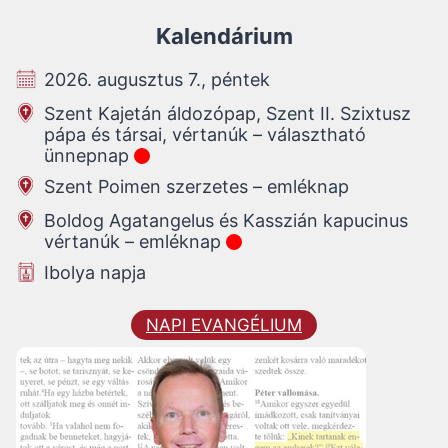
Kalendárium
2026. augusztus 7., péntek
Szent Kajetán áldozópap, Szent II. Szixtusz
pápa és társai, vértanúk – választható
ünnepnap
Szent Poimen szerzetes – emléknap
Boldog Agatangelus és Kasszián kapucinus
vértanúk – emléknap
Ibolya napja
NAPI EVANGÉLIUM