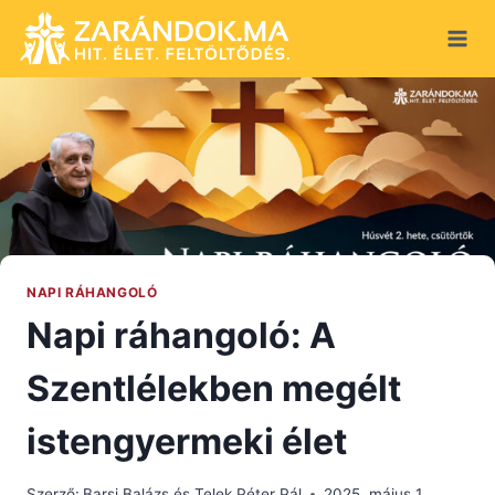
Skip
to
content
NAPI RÁHANGOLÓ
Napi ráhangoló: A
Szentlélekben megélt
istengyermeki élet
Szerző:
Barsi Balázs és Telek Péter Pál
2025. május 1.