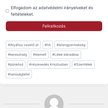
Elfogadom az adatvédelmi irányelveket és
feltételeket.
Post
#
Atyához vezető út
#
hit
#
istengyermekség
Tags:
#
keresztség
#
kiemelt
#
Lélek kiáradása
#
pünkösd
#
részesedés Krisztusban
#
Szentlélek
#
tanúságtétel