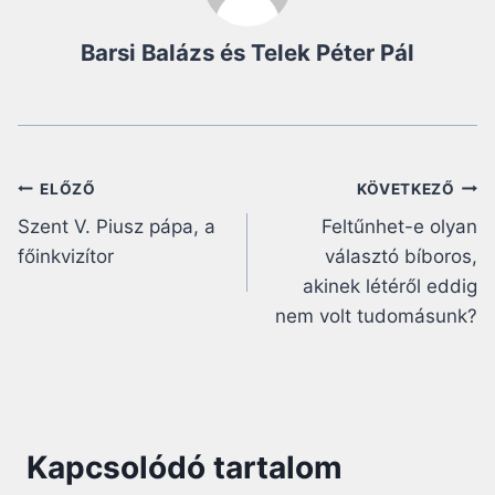
Barsi Balázs és Telek Péter Pál
Bejegyzés
ELŐZŐ
KÖVETKEZŐ
Szent V. Piusz pápa, a
Feltűnhet-e olyan
navigáció
főinkvizítor
választó bíboros,
akinek létéről eddig
nem volt tudomásunk?
Kapcsolódó tartalom