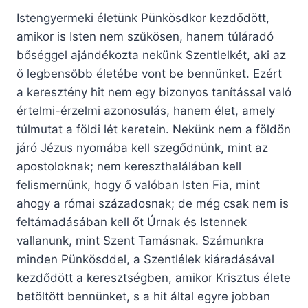
Istengyermeki életünk Pünkösdkor kezdődött,
amikor is Isten nem szűkösen, hanem túláradó
bőséggel ajándékozta nekünk Szentlelkét, aki az
ő legbensőbb életébe vont be bennünket. Ezért
a keresztény hit nem egy bizonyos tanítással való
értelmi-érzelmi azonosulás, hanem élet, amely
túlmutat a földi lét keretein. Nekünk nem a földön
járó Jézus nyomába kell szegődnünk, mint az
apostoloknak; nem kereszthalálában kell
felismernünk, hogy ő valóban Isten Fia, mint
ahogy a római századosnak; de még csak nem is
feltámadásában kell őt Úrnak és Istennek
vallanunk, mint Szent Tamásnak. Számunkra
minden Pünkösddel, a Szentlélek kiáradásával
kezdődött a keresztségben, amikor Krisztus élete
betöltött bennünket, s a hit által egyre jobban