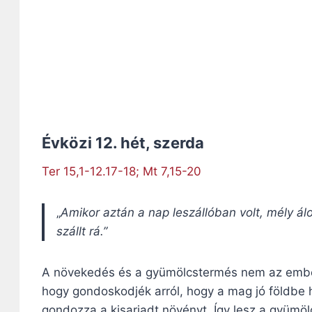
Évközi 12. hét, szerda
Ter 15,1-12.17-18; Mt 7,15-20
„
Amikor aztán a nap leszállóban volt, mély ál
szállt rá.”
A növekedés és a gyümölcstermés nem az embe
hogy gondoskodjék arról, hogy a mag jó földbe h
gondozza a kisarjadt növényt. Így lesz a gyüm