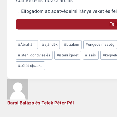
Adatkezelési hozzájárulás
Elfogadom az adatvédelmi irányelveket és fel
Post
#
Ábrahám
#
ajándék
#
bizalom
#
engedelmesség
Tags:
#
isteni gondviselés
#
isteni ígéret
#
Izsák
#
kegye
#
sötét éjszaka
Barsi Balázs és Telek Péter Pál