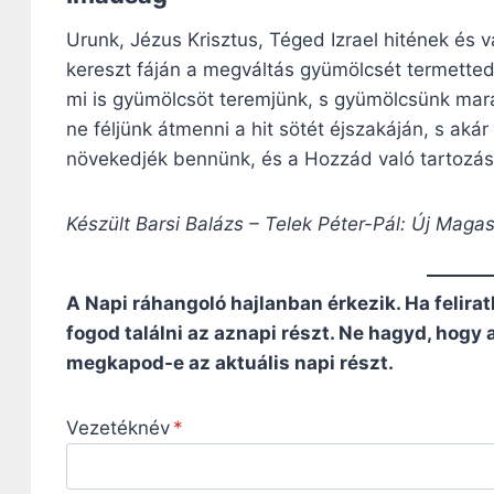
Urunk, Jézus Krisztus, Téged Izrael hitének és
kereszt fáján a megváltás gyümölcsét termetted
mi is gyümölcsöt teremjünk, s gyümölcsünk mar
ne féljünk átmenni a hit sötét éjszakáján, s aká
növekedjék bennünk, és a Hozzád való tartozás
Készült Barsi Balázs – Telek Péter-Pál: Új Maga
A Napi ráhangoló hajlanban érkezik. Ha felirat
fogod találni az aznapi részt. Ne hagyd, hogy
megkapod-e az aktuális napi részt.
Vezetéknév