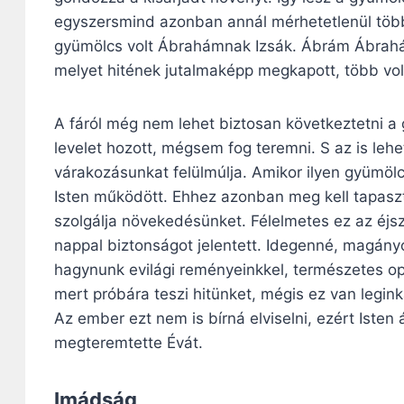
egyszersmind azonban annál mérhetetlenül több 
gyümölcs volt Ábrahámnak Izsák. Ábrám Ábrahám
melyet hitének jutalmaképp megkapott, több vol
A fáról még nem lehet biztosan következtetni a g
levelet hozott, mégsem fog teremni. S az is le
várakozásunkat felülmúlja. Amikor ilyen gyümöl
Isten működött. Ehhez azonban meg kell tapaszta
szolgálja növekedésünket. Félelmetes ez az éjs
nappal biztonságot jelentett. Idegenné, magányos
hagynunk evilági reményeinkkel, természetes opt
mert próbára teszi hitünket, mégis ez van legink
Az ember ezt nem is bírná elviselni, ezért Isten
megteremtette Évát.
Imádság