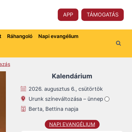
APP
TÁMOGATÁS
t
Ráhangoló
Napi evangélium
azás
Kalendárium
2026. augusztus 6., csütörtök
Urunk színeváltozása – ünnep
Berta, Bettina napja
NAPI EVANGÉLIUM