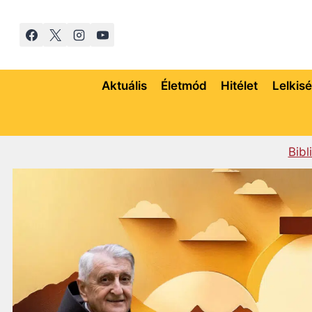
Skip
to
content
Aktuális
Életmód
Hitélet
Lelkis
Bibl