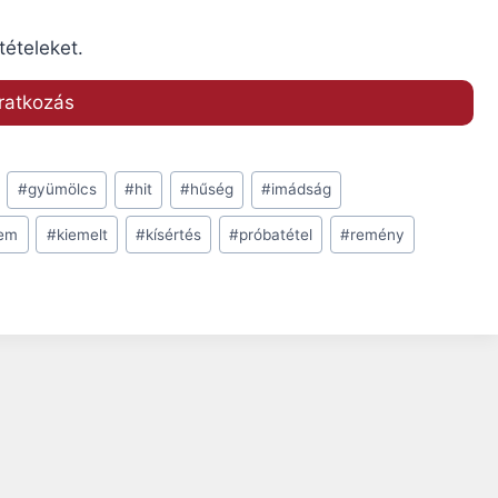
tételeket.
#
gyümölcs
#
hit
#
hűség
#
imádság
lem
#
kiemelt
#
kísértés
#
próbatétel
#
remény