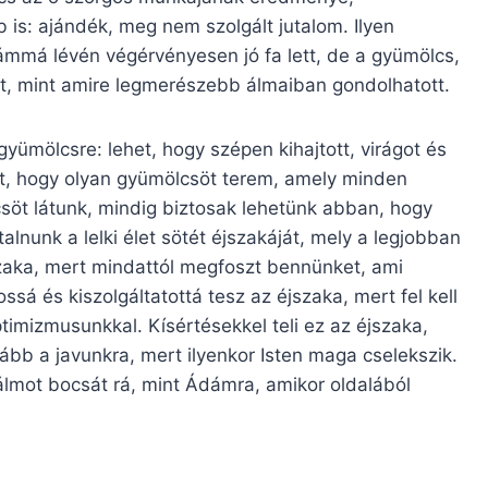
is: ajándék, meg nem szolgált jutalom. Ilyen
má lévén végérvényesen jó fa lett, de a gyümölcs,
t, mint amire legmerészebb álmaiban gondolhatott.
yümölcsre: lehet, hogy szépen kihajtott, virágot és
het, hogy olyan gyümölcsöt terem, amely minden
csöt látunk, mindig biztosak lehetünk abban, hogy
lnunk a lelki élet sötét éjszakáját, mely a legjobban
zaka, mert mindattól megfoszt bennünket, ami
sá és kiszolgáltatottá tesz az éjszaka, mert fel kell
imizmusunkkal. Kísértésekkel teli ez az éjszaka,
ább a javunkra, mert ilyenkor Isten maga cselekszik.
 álmot bocsát rá, mint Ádámra, amikor oldalából