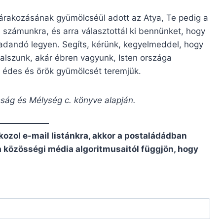
 várakozásának gyümölcséül adott az Atya, Te pedig a
 számunkra, és arra választottál ki bennünket, hogy
adandó legyen. Segíts, kérünk, kegyelmeddel, hogy
r alszunk, akár ébren vagyunk, Isten országa
 édes és örök gyümölcsét teremjük.
sság és Mélység c. könyve alapján.
kozol e-mail listánkra, akkor a postaládádban
 a közösségi média algoritmusaitól függjön, hogy