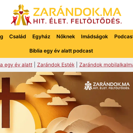
ég
Család
Egyház
Nőknek
Imádságok
Podcas
Biblia egy év alatt podcast
ia egy év alatt
|
Zarándok Esték
|
Zarándok mobilalkalm