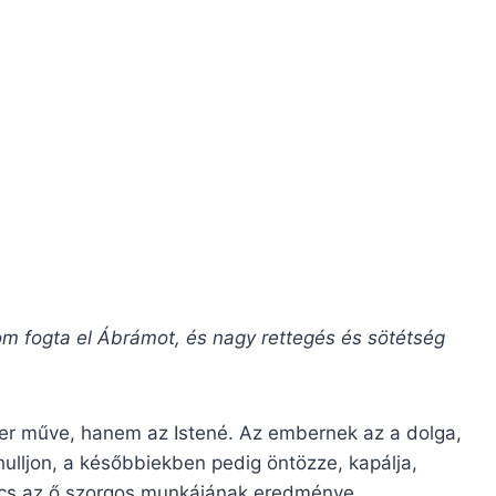
om fogta el Ábrámot, és nagy rettegés és sötétség
r műve, hanem az Istené. Az embernek az a dolga,
ulljon, a későbbiekben pedig öntözze, kapálja,
ölcs az ő szorgos munkájának eredménye,