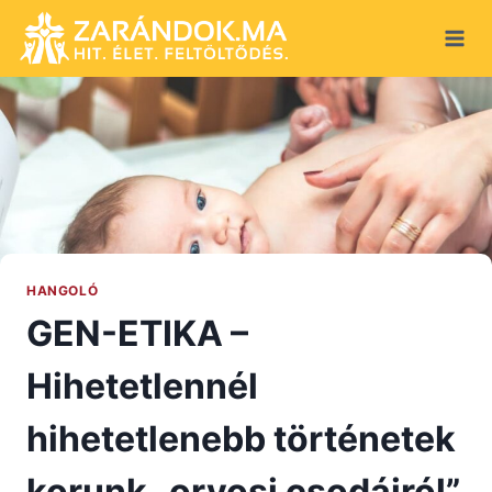
Skip
to
content
HANGOLÓ
GEN-ETIKA –
Hihetetlennél
hihetetlenebb történetek
korunk „orvosi csodáiról”