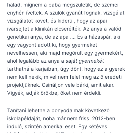
halad, mígnem a baba megszületik, de szemei
enyhén íveltek. A szülők gyanút fognak, vizsgálat
vizsgálatot követ, és kiderül, hogy az apai
ivarsejtet a klinikán elcserélték. Az anya a valódi
genetikai anya, de az apa …. És a házaspár, aki
egy vagyont adott ki, hogy gyermeket
nevelhessen, aki majd megőrült egy gyermekért,
ahol legalább az anya a
saját gyermekét
tarthatná a karjaiban, úgy dönt, hogy
ez
a gyerek
nem kell nekik, mivel nem felel meg az ő eredeti
projektjüknek. Csináljon vele bárki, amit akar.
Vigyék, adják örökbe, őket nem érdekli.
Tanítani lehetne a bonyodalmak következő
iskolapéldáját, noha már nem friss. 2012-ben
induló, szintén amerikai eset. Egy kétéves