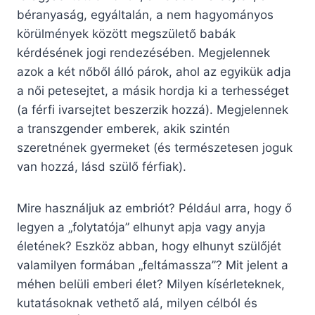
béranyaság, egyáltalán, a nem hagyományos
körülmények között megszülető babák
kérdésének jogi rendezésében. Megjelennek
azok a két nőből álló párok, ahol az egyikük adja
a női petesejtet, a másik hordja ki a terhességet
(a férfi ivarsejtet beszerzik hozzá). Megjelennek
a transzgender emberek, akik szintén
szeretnének gyermeket (és természetesen joguk
van hozzá, lásd szülő férfiak).
Mire használjuk az embriót? Például arra, hogy ő
legyen a „folytatója” elhunyt apja vagy anyja
életének? Eszköz abban, hogy elhunyt szülőjét
valamilyen formában „feltámassza”? Mit jelent a
méhen belüli emberi élet? Milyen kísérleteknek,
kutatásoknak vethető alá, milyen célból és