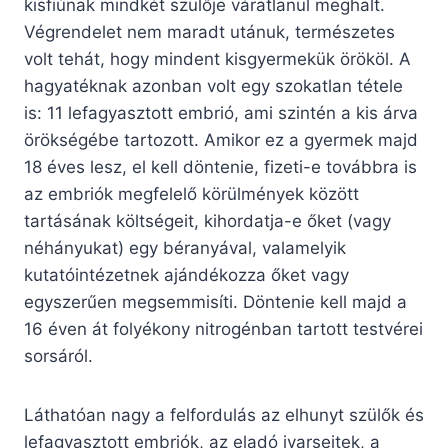
kisfiúnak mindkét szülője váratlanul meghalt.
Végrendelet nem maradt utánuk, természetes
volt tehát, hogy mindent kisgyermekük örököl. A
hagyatéknak azonban volt egy szokatlan tétele
is: 11 lefagyasztott embrió, ami szintén a kis árva
örökségébe tartozott. Amikor ez a gyermek majd
18 éves lesz, el kell döntenie, fizeti-e továbbra is
az embriók megfelelő körülmények között
tartásának költségeit, kihordatja-e őket (vagy
néhányukat) egy béranyával, valamelyik
kutatóintézetnek ajándékozza őket vagy
egyszerűen megsemmisíti. Döntenie kell majd a
16 éven át folyékony nitrogénban tartott testvérei
sorsáról.
Láthatóan nagy a felfordulás az elhunyt szülők és
lefagyasztott embriók, az eladó ivarsejtek, a