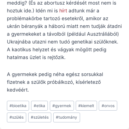
meddig? (És az abortusz kérdését most nem is
hoztuk ide.) Idén mi is
hírt
adtunk már a
problémakörbe tartozó esetekről, amikor az
ukrán béranyák a háború miatt nem tudják átadni
a gyermekeket a távolból (például Ausztráliából)
Ukrajnába utazni nem tudó genetikai szülőknek.
A kaotikus helyzet és vágyak mögött pedig
hatalmas üzlet is rejtőzik.
A gyermekek pedig néha egész sorsukkal
fizetnek a szülők próbálkozó, kísérletező
kedvéért.
Post
#
bioetika
#
etika
#
gyermek
#
kiemelt
#
orvos
Tags:
#
szülés
#
születés
#
tudomány