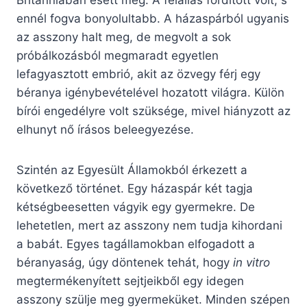
Britanniában esett meg. A felállás fordított volt, s
ennél fogva bonyolultabb. A házaspárból ugyanis
az asszony halt meg, de megvolt a sok
próbálkozásból megmaradt egyetlen
lefagyasztott embrió, akit az özvegy férj egy
béranya igénybevételével hozatott világra. Külön
bírói engedélyre volt szüksége, mivel hiányzott az
elhunyt nő írásos beleegyezése.
Szintén az Egyesült Államokból érkezett a
következő történet. Egy házaspár két tagja
kétségbeesetten vágyik egy gyermekre. De
lehetetlen, mert az asszony nem tudja kihordani
a babát. Egyes tagállamokban elfogadott a
béranyaság, úgy döntenek tehát, hogy
in vitro
megtermékenyített sejtjeikből egy idegen
asszony szülje meg gyermeküket. Minden szépen