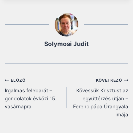
Solymosi Judit
Bejegyzés
ELŐZŐ
KÖVETKEZŐ
Irgalmas felebarát –
Kövessük Krisztust az
navigáció
gondolatok évközi 15.
együttérzés útján –
vasárnapra
Ferenc pápa Úrangyala
imája