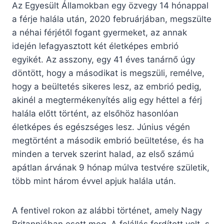
Az Egyesült Államokban egy özvegy 14 hónappal
a férje halála után, 2020 februárjában, megszülte
a néhai férjétől fogant gyermeket, az annak
idején lefagyasztott két életképes embrió
egyikét. Az asszony, egy 41 éves tanárnő úgy
döntött, hogy a másodikat is megszüli, remélve,
hogy a beültetés sikeres lesz, az embrió pedig,
akinél a megtermékenyítés alig egy héttel a férj
halála előtt történt, az elsőhöz hasonlóan
életképes és egészséges lesz. Június végén
megtörtént a második embrió beültetése, és ha
minden a tervek szerint halad, az első számú
apátlan árvának 9 hónap múlva testvére születik,
több mint három évvel apjuk halála után.
A fentivel rokon az alábbi történet, amely Nagy