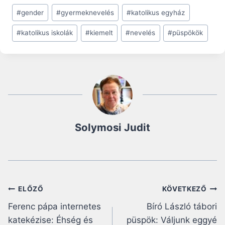
Post
#
gender
#
gyermeknevelés
#
katolikus egyház
Tags:
#
katolikus iskolák
#
kiemelt
#
nevelés
#
püspökök
Solymosi Judit
Bejegyzés
ELŐZŐ
KÖVETKEZŐ
Ferenc pápa internetes
Bíró László tábori
navigáció
katekézise: Éhség és
püspök: Váljunk eggyé