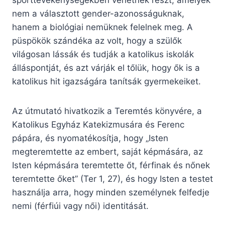
sporttevékenységekben vehetnek részt, amelyek
nem a választott gender-azonosságuknak,
hanem a biológiai nemüknek felelnek meg. A
püspökök szándéka az volt, hogy a szülők
világosan lássák és tudják a katolikus iskolák
álláspontját, és azt várják el tőlük, hogy ők is a
katolikus hit igazságára tanítsák gyermekeiket.
Az útmutató hivatkozik a Teremtés könyvére, a
Katolikus Egyház Katekizmusára és Ferenc
pápára, és nyomatékosítja, hogy „Isten
megteremtette az embert, saját képmására, az
Isten képmására teremtette őt, férfinak és nőnek
teremtette őket” (Ter 1, 27), és hogy Isten a testet
használja arra, hogy minden személynek felfedje
nemi (férfiúi vagy női) identitását.