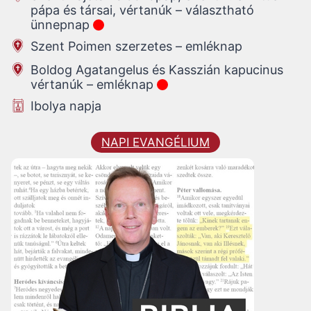
pápa és társai, vértanúk – választható
ünnepnap
Szent Poimen szerzetes – emléknap
Boldog Agatangelus és Kasszián kapucinus
vértanúk – emléknap
Ibolya napja
NAPI EVANGÉLIUM