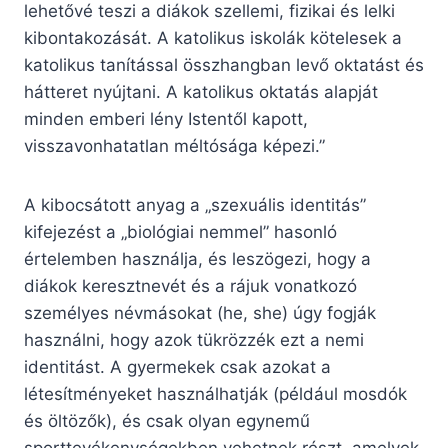
lehetővé teszi a diákok szellemi, fizikai és lelki
kibontakozását. A katolikus iskolák kötelesek a
katolikus tanítással összhangban levő oktatást és
hátteret nyújtani. A katolikus oktatás alapját
minden emberi lény Istentől kapott,
visszavonhatatlan méltósága képezi.”
A kibocsátott anyag a „szexuális identitás”
kifejezést a „biológiai nemmel” hasonló
értelemben használja, és leszögezi, hogy a
diákok keresztnevét és a rájuk vonatkozó
személyes névmásokat (he, she) úgy fogják
használni, hogy azok tükrözzék ezt a nemi
identitást. A gyermekek csak azokat a
létesítményeket használhatják (például mosdók
és öltözők), és csak olyan egynemű