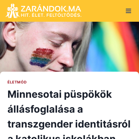
Skip
to
content
ÉLETMÓD
Minnesotai püspökök
állásfoglalása a
transzgender identitásról
a katolikus iskolákban