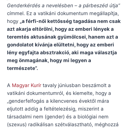
Genderkérdés a nevelésben – a párbeszéd útja”
címmel. Ez a vatikáni dokumentum megállapítja,
hogy
„a férfi-női kettősség tagadása nem csak
azt akarja eltörölni, hogy az emberi lények a
teremtés aktusának gyümölcsei, hanem azt a
gondolatot kívánja elültetni, hogy az emberi
lény egyfajta absztrakció, aki maga választja
meg önmagának, hogy mi legyen a
természete”.
A
Magyar Kurír
tavaly júniusban beszámolt a
vatikáni dokumentumról, és kiemelte, hogy a
„genderfelfogás a kilencvenes évektől mára
eljutott addig a feltételezésig, miszerint a
társadalmi nem (gender) és a biológiai nem
(szexus) radikálisan szétválasztható, méghozzá