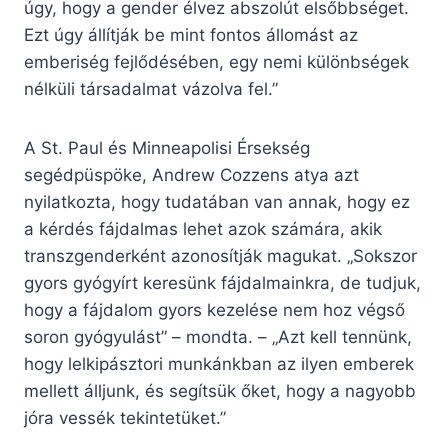
úgy, hogy a gender élvez abszolút elsőbbséget.
Ezt úgy állítják be mint fontos állomást az
emberiség fejlődésében, egy nemi különbségek
nélküli társadalmat vázolva fel.”
A St. Paul és Minneapolisi Érsekség
segédpüspöke, Andrew Cozzens atya azt
nyilatkozta, hogy tudatában van annak, hogy ez
a kérdés fájdalmas lehet azok számára, akik
transzgenderként azonosítják magukat. „Sokszor
gyors gyógyírt keresünk fájdalmainkra, de tudjuk,
hogy a fájdalom gyors kezelése nem hoz végső
soron gyógyulást” – mondta. – „Azt kell tennünk,
hogy lelkipásztori munkánkban az ilyen emberek
mellett álljunk, és segítsük őket, hogy a nagyobb
jóra vessék tekintetüket.”