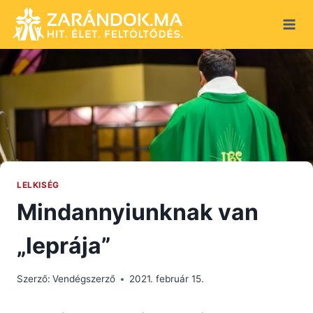
Skip
to
content
LELKISÉG
Mindannyiunknak van
„leprája”
Szerző:
Vendégszerző
2021. február 15.