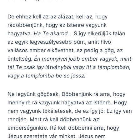
De ehhez kell az az alázat, kell az, hogy
rádöbbenjünk, hogy az Istenre vagyunk
hagyatva.
Ha Te akarod…
S így elkerüljük talán
az egyik legveszélyesebb bűnt, amit hívő
vallásos ember elkövethet, ez pedig a gőg, az
önteltség.
Én mennyivel jobb ember vagyok, mint
te! Te csak így látványból vagy itt a templomban,
vagy a templomba be se jössz!
Ne legyünk gőgösek. Döbbenjünk rá arra, hogy
mennyire rá vagyunk hagyatva az Istenre. Hogy
nem vagyunk tökéletesek, de ez így jó. Ez így van
rendjén. Mert rá kell döbbennünk az
emberségünkre. Rá kell döbbenni arra, hogy
Jézus szeretete vár minket. Jézus nem