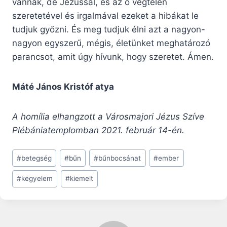
vannak, de Jézussal, és az ő végtelen
szeretetével és irgalmával ezeket a hibákat le
tudjuk győzni. És meg tudjuk élni azt a nagyon-
nagyon egyszerű, mégis, életünket meghatározó
parancsot, amit úgy hívunk, hogy szeretet. Ámen.
Máté János Kristóf atya
A homília elhangzott a Városmajori Jézus Szíve
Plébániatemplomban 2021. február 14-én.
Post
#
betegség
#
bűn
#
bűnbocsánat
#
ember
Tags:
#
kegyelem
#
kiemelt