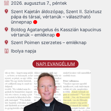
2026. augusztus 7., péntek
Szent Kajetán áldozópap, Szent II. Szixtusz
pápa és társai, vértanúk – választható
ünnepnap
Boldog Agatangelus és Kasszián kapucinus
vértanúk – emléknap
Szent Poimen szerzetes – emléknap
Ibolya napja
NAPI EVANGÉLIUM