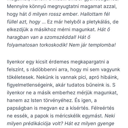
Mennyire könnyű megnyugtatni magamat azzal,
hogy hát
ő milyen rossz ember
.
Hallottam fél
füllel azt, hogy
… Ez már helyből a pletykálás, de
elkezdjük a másikhoz mérni magunkat.
Hát ő
haragban van a szomszéddal! Hát ő
folyamatosan torkoskodik! Nem jár templomba!
Ilyenkor egy kicsit érdemes megkapargatni a
felszínt, s rádöbbenni arra, hogy mi sem vagyunk
tökéletesek. Nekünk is vannak pici, apró hibáink,
figyelmetlenségeink, akár tudatos bűneink is. S
ilyenkor ne a másik emberhez mérjük magunkat,
hanem az Isten törvényéhez. És igen, a
papságban is megvan ez a kísértés. Félreértés
ne essék, a papok is méricskélik egymást.
Neki
milyen prédikációja volt? Hát ez milyen gyenge