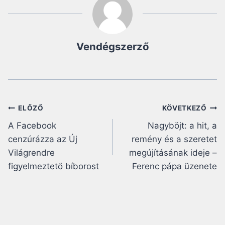
Vendégszerző
Bejegyzés
ELŐZŐ
KÖVETKEZŐ
A Facebook
Nagyböjt: a hit, a
navigáció
cenzúrázza az Új
remény és a szeretet
Világrendre
megújításának ideje –
figyelmeztető bíborost
Ferenc pápa üzenete