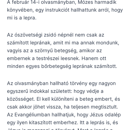
A február 14-i olvasmányban, Mózes harmadik
könyvében, egy instrukciót hallhattunk arról, hogy
mi is a lepra.
Az ószövetségi zsidó népnél nem csak az
számított leprának, amit mi ma annak mondunk,
vagyis az a szörnyű betegség, amikor az
embernek a testrészei leesnek. Hanem ott
minden egyes bőrbetegség leprának számított.
Az olvasmányban hallható törvény egy nagyon
egyszerű indokkal született: hogy védje a
közösséget. El kell különíteni a beteg embert, és
csak akkor jöhet vissza, ha teljesen megtisztult.
Az Evangéliumban hallhatjuk, hogy Jézus odalép
egy ilyen kitaszított emberhez. Itt a leprás is, és