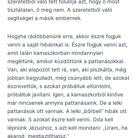
szeretetből való tett fölülírja azt, hogy ő most
tisztátalan, ő meg nem. A szeretetből való
segítséget a másik embernek.
Hogyha rádöbbenünk erre, akkor észre fogjuk
venni a saját hibáinkat is. Észre fogjuk venni azt,
amit talán kamaszkorban mindannyian
megéltünk, amikor küzdöttünk a pattanásokkal.
Van, aki alapozót tett rá, van, aki piszkálta, még
jobban begyulladt, még csúnyább lett, de azokat
észrevettük, s azokat próbáltuk eltüntetni,
próbáltuk javítani. Igen, a kamaszkorból kinőve
már nincsenek annyira pattanásaink. De a lelki
pattanások ott vannak. A lelki „bőrbeli” hibák ott
vannak. S azokat észre kell venni. Oda kell
lépnünk Jézushoz, s azt kell mondani: „Uram, ha
akarod, megtisztíthatsz.”