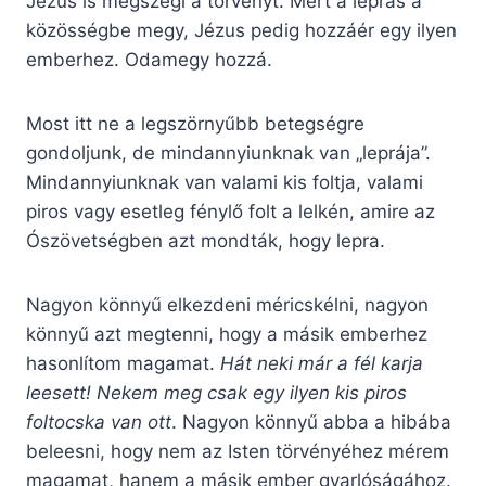
Jézus is megszegi a törvényt. Mert a leprás a
közösségbe megy, Jézus pedig hozzáér egy ilyen
emberhez. Odamegy hozzá.
Most itt ne a legszörnyűbb betegségre
gondoljunk, de mindannyiunknak van „leprája”.
Mindannyiunknak van valami kis foltja, valami
piros vagy esetleg fénylő folt a lelkén, amire az
Ószövetségben azt mondták, hogy lepra.
Nagyon könnyű elkezdeni méricskélni, nagyon
könnyű azt megtenni, hogy a másik emberhez
hasonlítom magamat.
Hát neki már a fél karja
leesett! Nekem meg csak egy ilyen kis piros
foltocska van ott
. Nagyon könnyű abba a hibába
beleesni, hogy nem az Isten törvényéhez mérem
magamat, hanem a másik ember gyarlóságához.