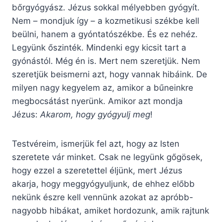
bőrgyógyász. Jézus sokkal mélyebben gyógyít.
Nem – mondjuk így – a kozmetikusi székbe kell
beülni, hanem a gyóntatószékbe. És ez nehéz.
Legyünk őszinték. Mindenki egy kicsit tart a
gyónástól. Még én is. Mert nem szeretjük. Nem
szeretjük beismerni azt, hogy vannak hibáink. De
milyen nagy kegyelem az, amikor a bűneinkre
megbocsátást nyerünk. Amikor azt mondja
Jézus:
Akarom, hogy gyógyulj meg
!
Testvéreim, ismerjük fel azt, hogy az Isten
szeretete vár minket. Csak ne legyünk gőgösek,
hogy ezzel a szeretettel éljünk, mert Jézus
akarja, hogy meggyógyuljunk, de ehhez előbb
nekünk észre kell vennünk azokat az apróbb-
nagyobb hibákat, amiket hordozunk, amik rajtunk