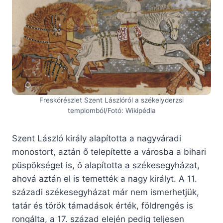
Freskórészlet Szent Lászlóról a székelyderzsi
templomból/Fotó: Wikipédia
Szent László király alapította a nagyváradi
monostort, aztán ő telepítette a városba a bihari
püspökséget is, ő alapította a székesegyházat,
ahová aztán el is temették a nagy királyt. A 11.
századi székesegyházat már nem ismerhetjük,
tatár és török támadások érték, földrengés is
rongálta, a 17. század elején pedig teljesen