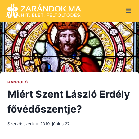
Skip
to
content
HANGOLÓ
Miért Szent László Erdély
fővédőszentje?
Szerző:
szerk
2019. június 27.