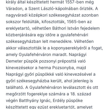
király által készíttetett hermát 1557-ben még
Váradon, a Szent László-kápolnában őrizték. A
nagyváradi középkori székesegyházat azonban
sokszor feldúlták, kifosztották, 1565-ben az
ereklyetartó, vélhetően Báthori István fejedelem
közbenjárására egy időre a gyulafehérvári
székesegyházban lelt menedékre. Vélhetően
akkor választották le a koponyaereklyéről a fogat,
amely Gyulafehérváron maradt. Naprágyi
Demeter püspök pozsonyi préposttá való
kinevezésekor a herma Pozsonyba, majd
Naprágyi győri püspökké való kinevezésével a
győri székesegyházba került, ahol jelenleg is
található. A Gyulafehérváron leválasztott és ott
megőrzött fogereklye számára a 18. század
végén Batthyány Ignác, Erdély püspöke
készíttetett egy ezüst ereklyetartót, amelyet