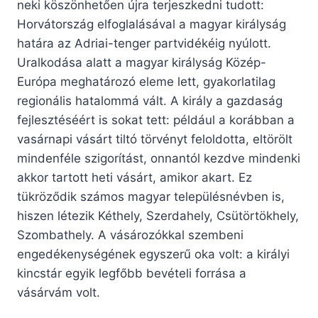
neki köszönhetően újra terjeszkedni tudott:
Horvátország elfoglalásával a magyar királyság
határa az Adriai-tenger partvidékéig nyúlott.
Uralkodása alatt a magyar királyság Közép-
Európa meghatározó eleme lett, gyakorlatilag
regionális hatalommá vált. A király a gazdaság
fejlesztéséért is sokat tett: például a korábban a
vasárnapi vásárt tiltó törvényt feloldotta, eltörölt
mindenféle szigorítást, onnantól kezdve mindenki
akkor tartott heti vásárt, amikor akart. Ez
tükröződik számos magyar településnévben is,
hiszen létezik Kéthely, Szerdahely, Csütörtökhely,
Szombathely. A vásározókkal szembeni
engedékenységének egyszerű oka volt: a királyi
kincstár egyik legfőbb bevételi forrása a
vásárvám volt.