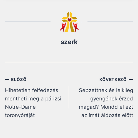
szerk
Bejegyzés
ELŐZŐ
KÖVETKEZŐ
Hihetetlen felfedezés
Sebzettnek és lelkileg
navigáció
mentheti meg a párizsi
gyengének érzed
Notre-Dame
magad? Mondd el ezt
toronyóráját
az imát áldozás előtt