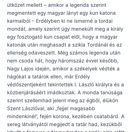
ütközet mellett – amikor a legenda szerint
megmentett egy magyar lányt egy kun katona
karmaiból – Erdélyben ki ne ismerné a tordai
mondát, amely szerint úgy menekült meg a király
egy fosztogató kun csapat elől, hogy a magyar
katonák után meghasadt a szikla Tordánál és az
ellenség odaveszett. Még számos legenda után
nem csoda hát, hogy háromszáz évvel később,
Nagy Lajos idején, amikor a székelyek védték a
hágókat a tatárok ellen, már Erdély
védőszentjeként tekintettek I. László királyra és a
közbenjárásáért imádkoztak. A monda tanúsága
szerint szellemhad jelent meg az égből, élükön
Szent Lászlóval, aki „fejjel magasabb
mindenkinél”, fején korona, kezében csatabárd. A
sereg látványától megijedt a tatár had, kezükből