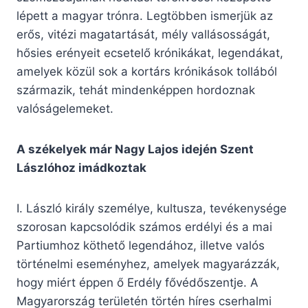
lépett a magyar trónra. Legtöbben ismerjük az
erős, vitézi magatartását, mély vallásosságát,
hősies erényeit ecsetelő krónikákat, legendákat,
amelyek közül sok a kortárs krónikások tollából
származik, tehát mindenképpen hordoznak
valóságelemeket.
A székelyek már Nagy Lajos idején Szent
Lászlóhoz imádkoztak
I. László király személye, kultusza, tevékenysége
szorosan kapcsolódik számos erdélyi és a mai
Partiumhoz köthető legendához, illetve valós
történelmi eseményhez, amelyek magyarázzák,
hogy miért éppen ő Erdély fővédőszentje. A
Magyarország területén történ híres cserhalmi