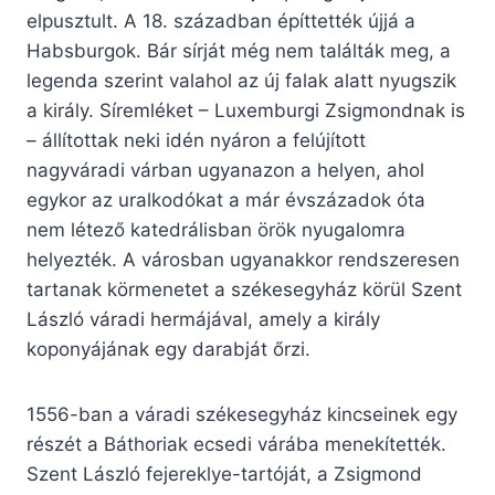
elpusztult. A 18. században építtették újjá a
Habsburgok. Bár sírját még nem találták meg, a
legenda szerint valahol az új falak alatt nyugszik
a király. Síremléket – Luxemburgi Zsigmondnak is
– állítottak neki idén nyáron a felújított
nagyváradi várban ugyanazon a helyen, ahol
egykor az uralkodókat a már évszázadok óta
nem létező katedrálisban örök nyugalomra
helyezték. A városban ugyanakkor rendszeresen
tartanak körmenetet a székesegyház körül Szent
László váradi hermájával, amely a király
koponyájának egy darabját őrzi.
1556-ban a váradi székesegyház kincseinek egy
részét a Báthoriak ecsedi várába menekítették.
Szent László fejereklye-tartóját, a Zsigmond