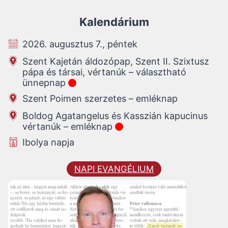
Kalendárium
2026. augusztus 7., péntek
Szent Kajetán áldozópap, Szent II. Szixtusz
pápa és társai, vértanúk – választható
ünnepnap
Szent Poimen szerzetes – emléknap
Boldog Agatangelus és Kasszián kapucinus
vértanúk – emléknap
Ibolya napja
NAPI EVANGÉLIUM