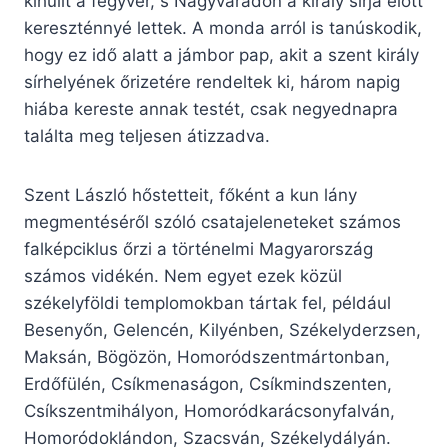
kihullt a fegyver, s Nagyváradon a király sírja előtt
kereszténnyé lettek. A monda arról is tanúskodik,
hogy ez idő alatt a jámbor pap, akit a szent király
sírhelyének őrizetére rendeltek ki, három napig
hiába kereste annak testét, csak negyednapra
találta meg teljesen átizzadva.
Szent László hőstetteit, főként a kun lány
megmentéséről szóló csatajeleneteket számos
falképciklus őrzi a történelmi Magyarország
számos vidékén. Nem egyet ezek közül
székelyföldi templomokban tártak fel, például
Besenyőn, Gelencén, Kilyénben, Székelyderzsen,
Maksán, Bögözön, Homoródszentmártonban,
Erdőfülén, Csíkmenaságon, Csíkmindszenten,
Csíkszentmihályon, Homoródkarácsonyfalván,
Homoródoklándon, Szacsván, Székelydályán.