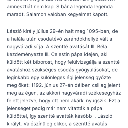
amnesztiát nem kap. S bár a legenda legenda
maradt, Salamon valóban kegyelmet kapott.
László király július 29-én halt meg 1095-ben, de
a halála után csodatévő zarándokhellyé vált a
nagyváradi sírja. A szentté avatását III. Béla
kezdeményezte III. Celestin pápa idején, aki
küldött két bíborost, hogy felülvizsgálja a szentté
avatáshoz szükséges csodás gyógyulásokat, de
leginkább egy különleges égi jelenség győzte
meg őket: 1192. június 27-én délben csillag jelent
meg az égen, az akkori nagyváradi székesegyház
felett jelezve, hogy ott nem akárki nyugszik. Ezt a
jelenséget pedig már nem vitatták a pápa
küldöttei, így szentté avatták később I. László
királyt. Valószínűleg ekkor, a szentté avatás