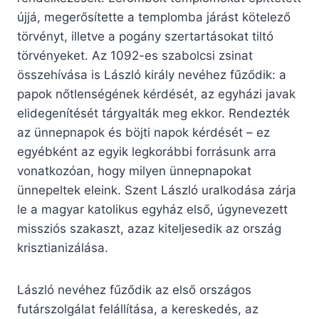
újjá, megerősítette a templomba járást kötelező
törvényt, illetve a pogány szertartásokat tiltó
törvényeket. Az 1092-es szabolcsi zsinat
összehívása is László király nevéhez fűződik: a
papok nőtlenségének kérdését, az egyházi javak
elidegenítését tárgyalták meg ekkor. Rendezték
az ünnepnapok és böjti napok kérdését – ez
egyébként az egyik legkorábbi forrásunk arra
vonatkozóan, hogy milyen ünnepnapokat
ünnepeltek eleink. Szent László uralkodása zárja
le a magyar katolikus egyház első, úgynevezett
missziós szakaszt, azaz kiteljesedik az ország
krisztianizálása.
László nevéhez fűződik az első országos
futárszolgálat felállítása, a kereskedés, az