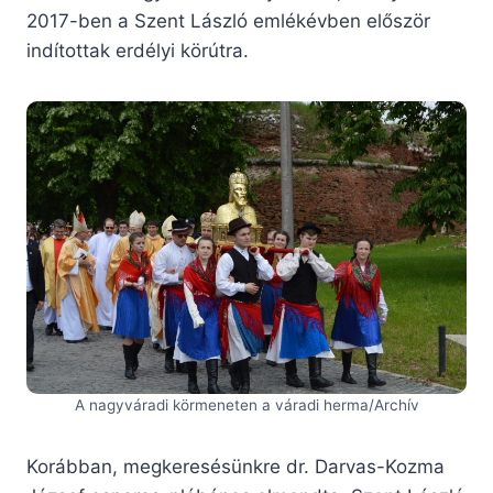
2017-ben a Szent László emlékévben először
indítottak erdélyi körútra.
A nagyváradi körmeneten a váradi herma/Archív
Korábban, megkeresésünkre dr. Darvas-Kozma