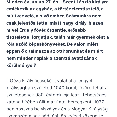
Minden év június 27-én I. Szent László királyra
emlékezik az egyház, a történelemtisztelő, a
múltkedvelő, a hívő ember. Számunkra nem
csak jelentős tettei miatt nagy király, hiszen,
mivel Erdély fővédőszentje, erősebb
tisztelettel forgatjuk, talán már gyermekként a
róla szóló képeskönyveket. De vajon miért
éppen ő oltalmazza az otthonunkat és miért
nem mindennapiak a szentté avatásának
körülményei?
I. Géza király öccseként valahol a lengyel
királyságban született 1040 körül, jövőre tehát a
születésének 980. évfordulója lesz. Tehetséges
katona hírében állt már fiatal hercegként, 1077-
ben hosszas belviszályok és a Magyar Királyság
szomszédjainak hódítási törekvései közepette