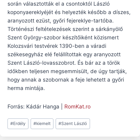
során választották el a csontoktól László
koponyaereklyéjét és helyezték később a díszes,
aranyozott ezüst, győri fejereklye-tartóba.
Történészi feltételezések szerint a sárkányölő
Szent György-szobor készítőiként közismert
Kolozsvári testvérek 1390-ben a váradi
székesegyház elé felállítottak egy aranyozott
Szent László-lovasszobrot. És bár az a török
időkben teljesen megsemmisült, de úgy tartják,
hogy annak a szobornak a feje lehetett a győri
herma mintája.
Forrás: Kádár Hanga |
RomKat.ro
Post
#
Erdély
#
kiemelt
#
Szent László
Tags: