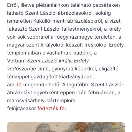
Erről, illetve plébániáinkon található pecséteken
látható Szent László-ábrázolásokról, sokáig
ismeretlen Küküllő-menti ábrázolásokról, a vizet
fakasztó Szent László-falfestményekről, a király
sok-sok szobráról a főegyházmegye területén, a
magyar szent királyokról készült freskókról Erdély
templomaiban olvashatnak kiadónk, a
Verbum
Szent László király. Erdély
védőszentje
című, gyönyörű képekkel, eligazító
térképpel gazdagított kiadványában,
ami
itt
megrendelhető. A legutóbbi Szent László-
ábrázolást egyébként éppen idén februárban, a
marosvásárhelyi vártemplom
felújításakor
fedezték fel
.