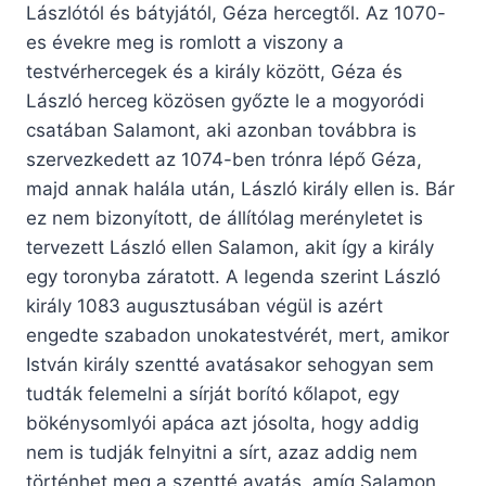
Lászlótól és bátyjától, Géza hercegtől. Az 1070-
es évekre meg is romlott a viszony a
testvérhercegek és a király között, Géza és
László herceg közösen győzte le a mogyoródi
csatában Salamont, aki azonban továbbra is
szervezkedett az 1074-ben trónra lépő Géza,
majd annak halála után, László király ellen is. Bár
ez nem bizonyított, de állítólag merényletet is
tervezett László ellen Salamon, akit így a király
egy toronyba záratott. A legenda szerint László
király 1083 augusztusában végül is azért
engedte szabadon unokatestvérét, mert, amikor
István király szentté avatásakor sehogyan sem
tudták felemelni a sírját borító kőlapot, egy
bökénysomlyói apáca azt jósolta, hogy addig
nem is tudják felnyitni a sírt, azaz addig nem
történhet meg a szentté avatás, amíg Salamon