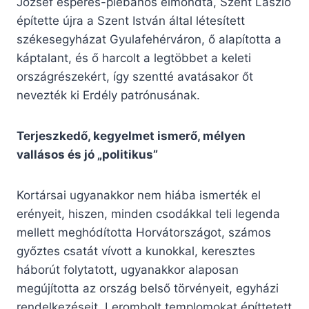
József esperes-plébános elmondta, Szent László
építette újra a Szent István által létesített
székesegyházat Gyulafehérváron, ő alapította a
káptalant, és ő harcolt a legtöbbet a keleti
országrészekért, így szentté avatásakor őt
nevezték ki Erdély patrónusának.
Terjeszkedő, kegyelmet ismerő, mélyen
vallásos és jó „politikus”
Kortársai ugyanakkor nem hiába ismerték el
erényeit, hiszen, minden csodákkal teli legenda
mellett meghódította Horvátországot, számos
győztes csatát vívott a kunokkal, keresztes
háborút folytatott, ugyanakkor alaposan
megújította az ország belső törvényeit, egyházi
rendelkezéseit. Lerombolt templomokat építtetett