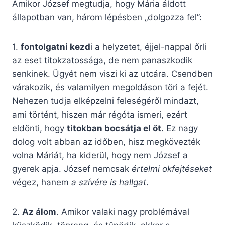
Amikor József megtudja, hogy Mária áldott
állapotban van, három lépésben „dolgozza fel”:
1.
fontolgatni kezd
i a helyzetet, éjjel-nappal őrli
az eset titokzatossága, de nem panaszkodik
senkinek. Ügyét nem viszi ki az utcára. Csendben
várakozik, és valamilyen megoldáson töri a fejét.
Nehezen tudja elképzelni feleségéről mindazt,
ami történt, hiszen már régóta ismeri, ezért
eldönti, hogy
titokban bocs
á
tja el
őt
.
Ez nagy
dolog volt abban az időben, hisz megkövezték
volna Máriát, ha kiderül, hogy nem József a
gyerek apja. József nemcsak
é
rtelmi okfejt
é
seket
végez, hanem
a sz
í
v
é
re is hallgat
.
2.
Az
á
lom
. Amikor valaki nagy problémával