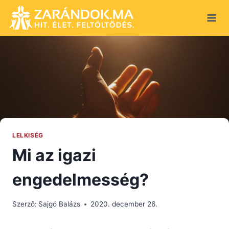
Skip
to
content
LELKISÉG
Mi az igazi
engedelmesség?
Szerző:
Sajgó Balázs
2020. december 26.