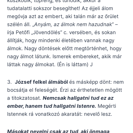
küszködik, töpreng, és tűnődik, akkor a
tudatalatti sokszor besegíthet! Az éjjeli álom
megóvja azt az embert, aki talán már az őrület
szélén áll. „
Any
á
m, az
á
lmok nem hazudnak
” –
írja Petőfi „Jövendölés” c. versében, és sokan
állítják, hogy mindenki életében vannak nagy
álmok. Nagy döntések előtt megtörténhet, hogy
nagy álmot látunk. Ismerek embereket, akik már
láttak nagy álmokat. (Én is láttam) J
3.
J
ó
zsef felkel
á
lm
á
b
ó
l
és másképp dönt: nem
bocsátja el feleségét. Érzi az érthetetlen mögött
a titokzatosat.
Nemcsak hallgatni tud ez az
ember, hanem tud hallgatni Istenre.
Megérti
Istennek rá vonatkozó akaratát: nevelő lesz.
M
á
sokat nevelni csak az tud, aki
ö
nmaga