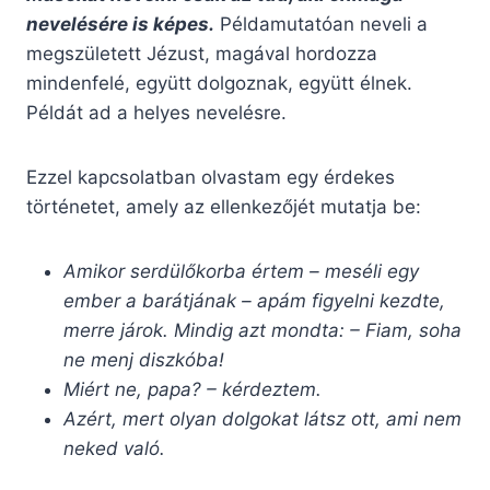
nevel
é
s
é
re is k
é
pes.
Példamutatóan neveli a
megszületett Jézust, magával hordozza
mindenfelé, együtt dolgoznak, együtt élnek.
Példát ad a helyes nevelésre.
Ezzel kapcsolatban olvastam egy érdekes
történetet, amely az ellenkezőjét mutatja be:
Amikor serdülőkorba értem – meséli egy
ember a barátjának – apám figyelni kezdte,
merre járok. Mindig azt mondta: – Fiam, soha
ne menj diszkóba!
Miért ne, papa? – kérdeztem.
Azért, mert olyan dolgokat látsz ott, ami nem
neked való.