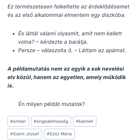
Ez term
é
szetesen felkeltette az
é
rdekl
ő
d
é
semet
é
s az els
ő
alkalommal elmentem egy diszk
ó
ba.
É
s l
á
tt
á
l valami olyasmit, amit nem kellett
volna?
–
k
é
rdezte a bar
á
tja.
Persze
–
v
á
laszolta
ő
.
–
L
á
ttam az ap
á
mat.
A p
é
ldamutat
á
s nem az egyik a sok nevel
é
si
elv k
ö
z
ü
l, hanem az egyetlen, amely m
ű
k
ö
dik
is
.
Én milyen példát mutatok?
Post
#
ember
#
engedelmesség
#
kiemelt
Tags:
#
Szent József
#
Szűz Mária