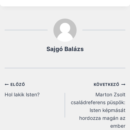
Sajgó Balázs
Bejegyzés
ELŐZŐ
KÖVETKEZŐ
Hol lakik Isten?
Marton Zsolt
navigáció
családreferens püspök:
Isten képmását
hordozza magán az
ember