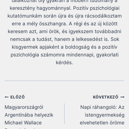
találkozhat oly gyakran a modern tudomány a
keresztény hagyománnyal. Pozitív pszichológiai
kutatómunkám során újra és újra rácsodálkoztam
erre a mély összhangra. A régi és az új között
keresem azt, ami örök, és igyekszem továbbadni
nemcsak a tudást, hanem a lelkesedést is. Sok
kisgyermek apjaként a boldogság és a pozitív
pszichológia számomra mindennapi, gyakorlati
kérdés.
Bejegyzés
ELŐZŐ
KÖVETKEZŐ
Magyarországról
Napi ráhangoló: Az
navigáció
Argentínába helyezik
istengyermekség
Michael Wallace
elvehetetlen öröme