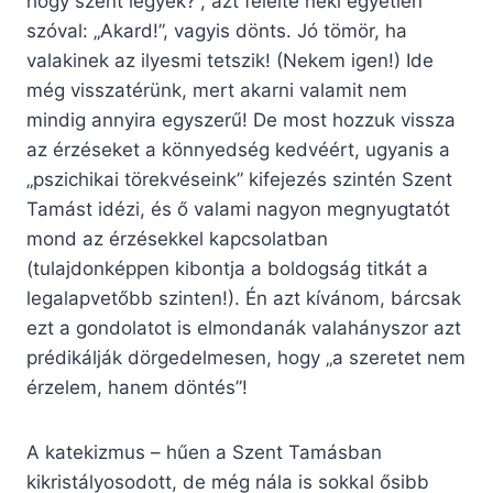
hogy szent legyek?”, azt felelte neki egyetlen
szóval: „Akard!”, vagyis dönts. Jó tömör, ha
valakinek az ilyesmi tetszik! (Nekem igen!) Ide
még visszatérünk, mert akarni valamit nem
mindig annyira egyszerű! De most hozzuk vissza
az érzéseket a könnyedség kedvéért, ugyanis a
„pszichikai törekvéseink” kifejezés szintén Szent
Tamást idézi, és ő valami nagyon megnyugtatót
mond az érzésekkel kapcsolatban
(tulajdonképpen kibontja a boldogság titkát a
legalapvetőbb szinten!). Én azt kívánom, bárcsak
ezt a gondolatot is elmondanák valahányszor azt
prédikálják dörgedelmesen, hogy „a szeretet nem
érzelem, hanem döntés”!
A katekizmus – hűen a Szent Tamásban
kikristályosodott, de még nála is sokkal ősibb