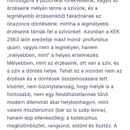
minthogyha a pszichikai törekvéseink, vagyis az
érzéseink mélyén lenne a szívünk, és a
legmélyebb érzéseinkből fakadnának az
önazonos döntéseink: mintha a legmélyebb
érzéseink tárnák fel a szívünket. Azonban a KEK
2563 latin eredetije mást mond:
profundius
quam
, vagyis nem a legmélyén, hanem
„mélyebben, mint” a helyes értelmezés.
Mélyebben, mint az érzéseink, ott van a szív, és
a szív a döntés helye. Tehát ez a mondat nem az
érzések és a döntések összemosására tett
kísérlet, nem bizonytalanság, hogy melyik is a
fontosabb, nem egy feloldhatatlannak tűnő
modern dilemmát akar helybenhagyni, mint
valami misztériumot (bár ez is szép lenne),
hanem épp ellenkezőleg: a katekizmus
megkülönböztet, rangsorol, eldönt és tisztáz. A