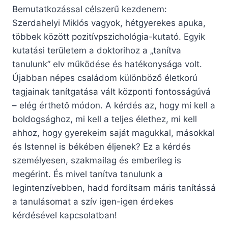
Bemutatkozással célszerű kezdenem:
Szerdahelyi Miklós vagyok, hétgyerekes apuka,
többek között pozitívpszichológia-kutató. Egyik
kutatási területem a doktorihoz a „tanítva
tanulunk” elv működése és hatékonysága volt.
Újabban népes családom különböző életkorú
tagjainak tanítgatása vált központi fontosságúvá
– elég érthető módon. A kérdés az, hogy mi kell a
boldogsághoz, mi kell a teljes élethez, mi kell
ahhoz, hogy gyerekeim saját magukkal, másokkal
és Istennel is békében éljenek? Ez a kérdés
személyesen, szakmailag és emberileg is
megérint. És mivel tanítva tanulunk a
legintenzívebben, hadd fordítsam máris tanítássá
a tanulásomat a szív igen-igen érdekes
kérdésével kapcsolatban!