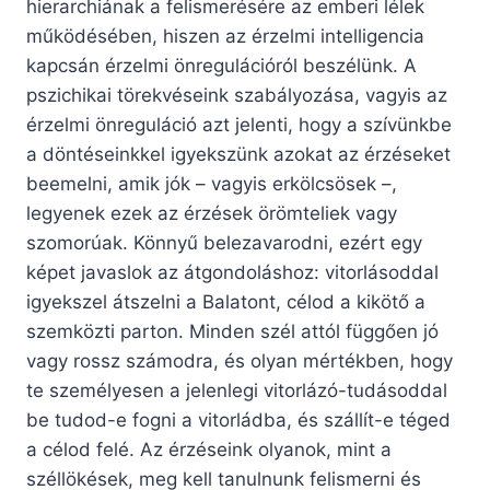
hierarchiának a felismerésére az emberi lélek
működésében, hiszen az érzelmi intelligencia
kapcsán érzelmi önregulációról beszélünk. A
pszichikai törekvéseink szabályozása, vagyis az
érzelmi önreguláció azt jelenti, hogy a szívünkbe
a döntéseinkkel igyekszünk azokat az érzéseket
beemelni, amik jók – vagyis erkölcsösek –,
legyenek ezek az érzések örömteliek vagy
szomorúak. Könnyű belezavarodni, ezért egy
képet javaslok az átgondoláshoz: vitorlásoddal
igyekszel átszelni a Balatont, célod a kikötő a
szemközti parton. Minden szél attól függően jó
vagy rossz számodra, és olyan mértékben, hogy
te személyesen a jelenlegi vitorlázó-tudásoddal
be tudod-e fogni a vitorládba, és szállít-e téged
a célod felé. Az érzéseink olyanok, mint a
széllökések, meg kell tanulnunk felismerni és