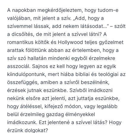
A napokban megkérdőjeleztem, hogy tudom-e
valójában, mit jelent a szív. „Add, hogy a
szívemmel lássak, add nekem látásodat…” – szólt
a dicsőítés, de mit jelent a szívvel látni? A
romantikus költők és Hollywood teljes győzelmet
arattak fölöttünk abban az értelemben, hogy a
szív szó hallatán mindenki egyből érzelmekre
asszociál. Sajnos ez kell hogy legyen az egyik
kiindulópontunk, mert hiába bibliai és teológiai az
összefüggés, amiben a szívről beszélnénk,
érzések jutnak eszünkbe. Szívből imádkozni
nekünk elsőre azt jelenti, azt juttatja eszünkbe,
hogy átéléssel, kifejező módon, vagy legalább
belül érzelmileg gazdag élményekkel
imádkozunk. Ezt jelentené a szívvel látás? Hogy
érzünk dolgokat?