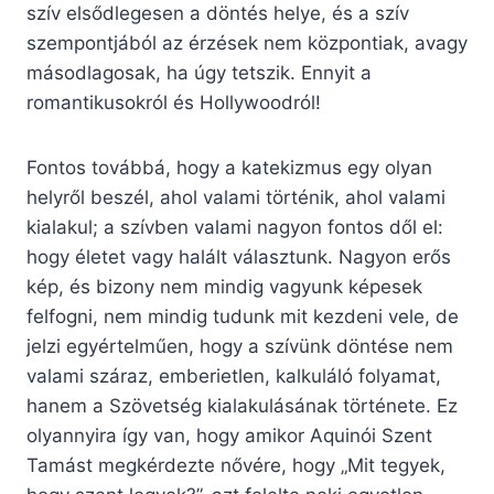
szív elsődlegesen a döntés helye, és a szív
szempontjából az érzések nem központiak, avagy
másodlagosak, ha úgy tetszik. Ennyit a
romantikusokról és Hollywoodról!
Fontos továbbá, hogy a katekizmus egy olyan
helyről beszél, ahol valami történik, ahol valami
kialakul; a szívben valami nagyon fontos dől el:
hogy életet vagy halált választunk. Nagyon erős
kép, és bizony nem mindig vagyunk képesek
felfogni, nem mindig tudunk mit kezdeni vele, de
jelzi egyértelműen, hogy a szívünk döntése nem
valami száraz, emberietlen, kalkuláló folyamat,
hanem a Szövetség kialakulásának története. Ez
olyannyira így van, hogy amikor Aquinói Szent
Tamást megkérdezte nővére, hogy „Mit tegyek,