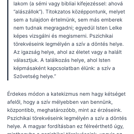
lakom (a sémi vagy bibliai kifejezéssel: ahová
“alászállok”). Titokzatos középpontunk, melyet
sem a tulajdon értelmünk, sem más emberek
nem tudnak megragadni; egyedül Isten Lelke
képes vizsgálni és megismerni. Pszichikai
törekvéseink legmélyén a szív a döntés helye.
Az igazság helye, ahol az életet vagy a halált
választjuk. A találkozás helye, ahol Isten
képmásaként kapcsolatban élünk: a szív a
Szövetség helye.”
Érdekes módon a katekizmus nem hagy kétséget
afelől, hogy a szív mélyebben van bennünk,
központibb, meghatározóbb, mint az érzéseink.
Pszichikai törekvéseink legmélyén a szív a döntés
helye. A magyar fordításban ez félreérthető úgy,