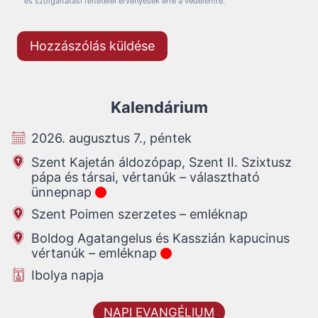
és szolgáltatási feltételei érvényesek erre a védelemre.
Kalendárium
2026. augusztus 7., péntek
Szent Kajetán áldozópap, Szent II. Szixtusz
pápa és társai, vértanúk – választható
ünnepnap
Szent Poimen szerzetes – emléknap
Boldog Agatangelus és Kasszián kapucinus
vértanúk – emléknap
Ibolya napja
NAPI EVANGÉLIUM