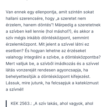
Van ennek egy ellenpontja, amit szintén sokat
hallani szerencsére, hogy „a szeretet nem
érzelem, hanem döntés”! Márpedig a szeretetnek
a szívben kell lennie (hol máshol?), és akkor a
szív mégis inkább döntésközpont, semmint
érzelemközpont. Mit jelent a szívvel látni ez
esetben? És hogyan lehetne az érzéseket
valahogy integrálni a szívbe, a döntésközpontba?
Mert valljuk be, a szívből imádkozás és a szívvel
látás vonzerejét rendesen agyoncsapja, ha
behelyettesítjük a döntésközpont kifejezést.
Lássuk, mire jutunk, ha felcsapjuk a katekizmust
a szívnél!
KEK 2563.: „A szív lakás, ahol vagyok, ahol