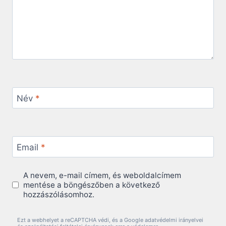
Név
*
Email
*
A nevem, e-mail címem, és weboldalcímem
mentése a böngészőben a következő
hozzászólásomhoz.
Ezt a webhelyet a reCAPTCHA védi, és a Google adatvédelmi irányelvei