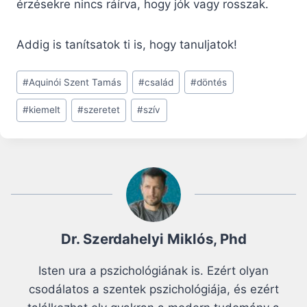
érzésekre nincs ráírva, hogy jók vagy rosszak.
Addig is tanítsatok ti is, hogy tanuljatok!
Post
#
Aquinói Szent Tamás
#
család
#
döntés
Tags:
#
kiemelt
#
szeretet
#
szív
Dr. Szerdahelyi Miklós, Phd
Isten ura a pszichológiának is. Ezért olyan
csodálatos a szentek pszichológiája, és ezért