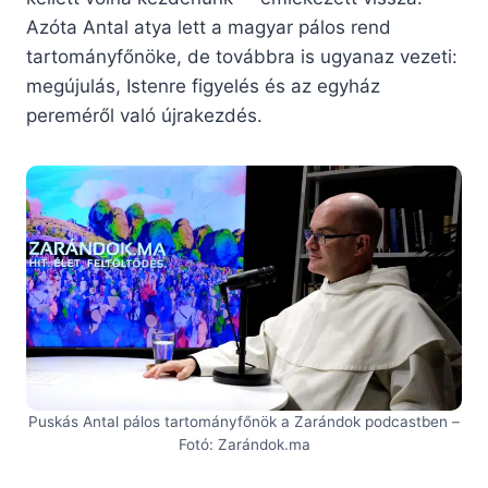
Azóta Antal atya lett a magyar pálos rend
tartományfőnöke, de továbbra is ugyanaz vezeti:
megújulás, Istenre figyelés és az egyház
pereméről való újrakezdés.
Puskás Antal pálos tartományfőnök a Zarándok podcastben –
Fotó: Zarándok.ma