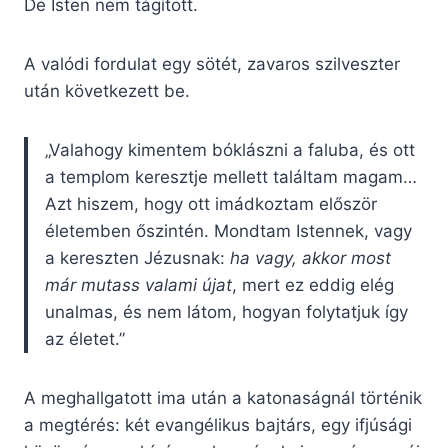
De Isten nem tágított.
A valódi fordulat egy sötét, zavaros szilveszter
után következett be.
„Valahogy kimentem bóklászni a faluba, és ott
a templom keresztje mellett találtam magam…
Azt hiszem, hogy ott imádkoztam először
életemben őszintén. Mondtam Istennek, vagy
a kereszten Jézusnak:
ha vagy, akkor most
már mutass valami újat
, mert ez eddig elég
unalmas, és nem látom, hogyan folytatjuk így
az életet.”
A meghallgatott ima után a katonaságnál történik
a megtérés: két evangélikus bajtárs, egy ifjúsági