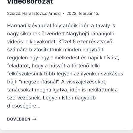
videósorozat
Szerző:
Harasztovics Arnold
2022. február 15.
Harmadik évaddal folytatódik idén a tavaly is
nagy sikernek örvendett Nagyböjti ráhangoló
videós lelkigyakorlat. Közel 5 ezer résztvevő
számára biztosítottunk minden nagyböjti
reggelen egy-egy elmélkedést és napi kihívást,
feladatot, hogy a húsvétra történő lelki
felkészülésünk több legyen az ilyenkor szokásos
böjti “megszorításnál”. A visszajelzéseket,
tanácsokat meghallgatva, idén is nekiláttunk a
szervezésnek. Legyen Isten nagyobb
dicsőségére…
AZ
BŐVEBBEN
ISTEN
ÉS