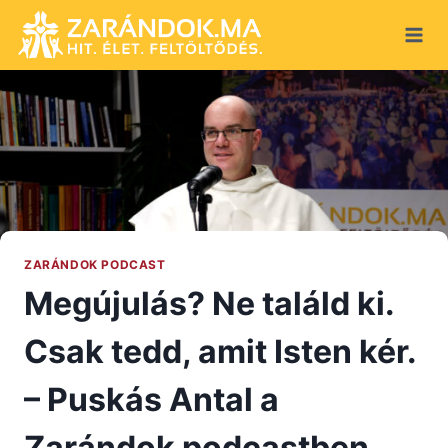
Skip
to
content
ZARÁNDOK PODCAST
Megújulás? Ne találd ki.
Csak tedd, amit Isten kér.
– Puskás Antal a
Zarándok podcastben