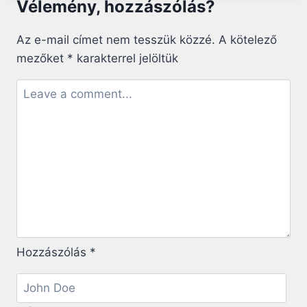
Vélemény, hozzászólás?
GONDOLATOK
NAGYBÖJT
2.
Az e-mail címet nem tesszük közzé.
A kötelező
VASÁRNAPJÁRA
mezőket
*
karakterrel jelöltük
Hozzászólás
*