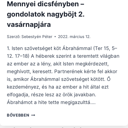
Mennyei dicsfényben –
gondolatok nagyböjt 2.
vasárnapjára
Szerző:
Sebestyén Péter
2022. március 12.
1. Isten szövetséget köt Ábrahámmal (Ter 15, 5–
12. 17–18) A héberek szerint a teremtett világban
az ember az a lény, akit Isten megkérdezett,
meghívott, keresett. Partnerének kérte fel akkor
is, amikor Ábrahámmal szövetséget kötött. Ő
kezdeményez, és ha az ember a hit által ezt
elfogadja, része lesz az örök javakban.
Ábrahámot a hite tette megigazulttá….
MENNYEI
BŐVEBBEN
DICSFÉNYBEN
–