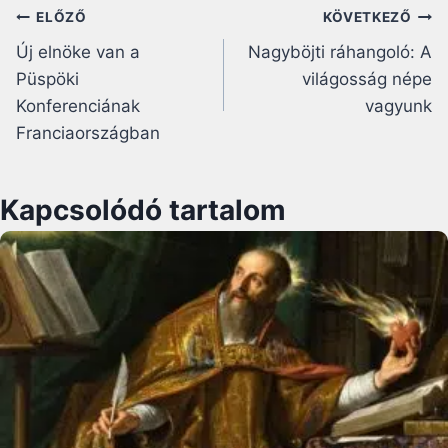
Bejegyzés
ELŐZŐ
KÖVETKEZŐ
Új elnöke van a
Nagyböjti ráhangoló: A
navigáció
Püspöki
világosság népe
Konferenciának
vagyunk
Franciaországban
Kapcsolódó tartalom