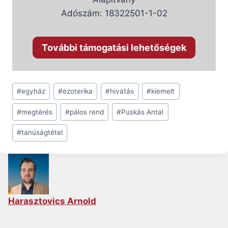
Adószám: 18322501-1-02
További támogatási lehetőségek
Post
#
egyház
#
ezoterika
#
hivatás
#
kiemelt
Tags:
#
megtérés
#
pálos rend
#
Puskás Antal
#
tanúságtétel
Harasztovics Arnold