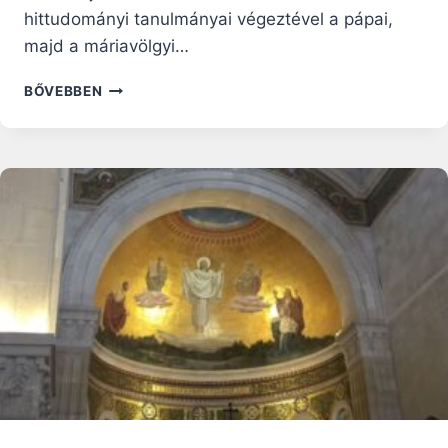
hittudományi tanulmányai végeztével a pápai,
majd a máriavölgyi…
CSEPELÉNYI
BŐVEBBEN
GYÖRGY,
AKI
SZERETETTEL
TÉRÍTETT
ÉS
HITTEL
SZENVEDETT
–
SZENTEK
ÉLETE