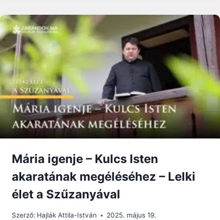
AZ
EMBER
KAPCSOLATA
–
FOLYTATÓDIK
A
NAGYBÖJTI
RÁHANGOLÓ
VIDEÓSOROZAT
Mária igenje – Kulcs Isten
akaratának megéléséhez – Lelki
élet a Szűzanyával
Szerző:
Hajlák Attila-István
2025. május 19.