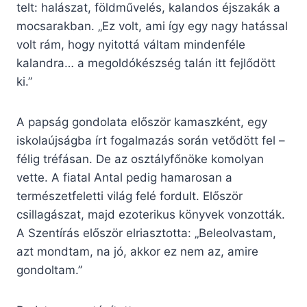
telt: halászat, földművelés, kalandos éjszakák a
mocsarakban. „Ez volt, ami így egy nagy hatással
volt rám, hogy nyitottá váltam mindenféle
kalandra… a megoldókészség talán itt fejlődött
ki.”
A papság gondolata először kamaszként, egy
iskolaújságba írt fogalmazás során vetődött fel –
félig tréfásan. De az osztályfőnöke komolyan
vette. A fiatal Antal pedig hamarosan a
természetfeletti világ felé fordult. Először
csillagászat, majd ezoterikus könyvek vonzották.
A Szentírás először elriasztotta: „Beleolvastam,
azt mondtam, na jó, akkor ez nem az, amire
gondoltam.”