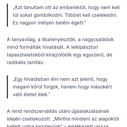
„Azt tanultam ott az emberektől, hogy nem kell
túl sokat gondolkodni. Többet kell cselekedni.
Ez nagyon mélyen belém égett.”
A tanyavilág, a libatenyésztők, a nagycsaládok
mind formálták hivatását. A lelkipásztori
tapasztalatokból kirajzolódik egy egyszerű, de
radikális tanítás:
„Egy hivatásban élni nem azt jelenti, hogy
magam körül forgok, hanem hogy másokért
való életet élek.”
A rend rendszerváltás utáni újjáalakulásának
idején csatlakozott. „Mintha mindent az alapoktól
kellett volna kezdenünk” – emlékezett vissza.