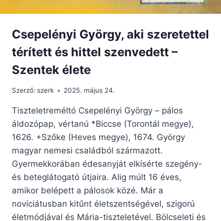
Csepelényi György, aki szeretettel
térített és hittel szenvedett –
Szentek élete
Szerző:
szerk
2025. május 24.
Tiszteletreméltó Csepelényi György – pálos
áldozópap, vértanú *Biccse (Torontál megye),
1626. +Szőke (Heves megye), 1674. György
magyar nemesi családból származott.
Gyermekkorában édesanyját elkísérte szegény-
és beteglátogató útjaira. Alig múlt 16 éves,
amikor belépett a pálosok közé. Már a
novíciátusban kitűnt életszentségével, szigorú
életmódjával és Mária-tiszteletével. Bölcseleti és