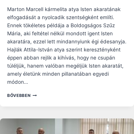
Marton Marcell kármelita atya Isten akaratának
elfogadását a nyolcadik szentségként említi.
Ennek tökéletes példája a Boldogságos Szűz
Mária, aki feltétel nélkül mondott igent Isten
akaratára, ezzel lett mindannyiunk égi édesanyja.
Hajlák Attila-István atya szerint keresztényként
éppen abban rejlik a kihívás, hogy ne csupán
túléljük, hanem valóban megéljük Isten akaratát,
amely életünk minden pillanatában egyedi
módon…
MÁRIA
BŐVEBBEN
IGENJE
–
KULCS
ISTEN
AKARATÁNAK
MEGÉLÉSÉHEZ