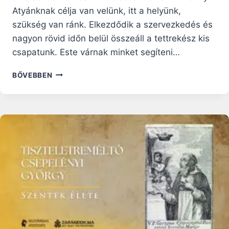
Atyánknak célja van velünk, itt a helyünk,
szükség van ránk. Elkezdődik a szervezkedés és
nagyon rövid időn belül összeáll a tettrekész kis
csapatunk. Este várnak minket segíteni…
HÁBORÚS
BŐVEBBEN
NAPLÓ: AZ
ÖREG
BÁCSI
VISSZATÉR