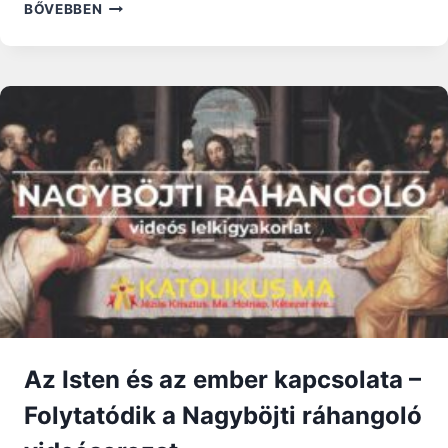
MIT
BŐVEBBEN
JELENT,
HOGY
VALAKI
ÁGOSTON-
RENDI?
Az Isten és az ember kapcsolata –
Folytatódik a Nagyböjti ráhangoló