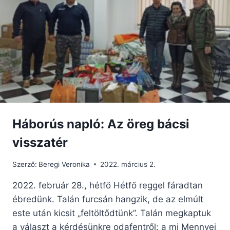
–
LELKI
ÉLET
A
SZŰZANYÁVAL
Háborús napló: Az öreg bácsi
visszatér
Szerző:
Beregi Veronika
2022. március 2.
2022. február 28., hétfő Hétfő reggel fáradtan
ébredünk. Talán furcsán hangzik, de az elmúlt
este után kicsit „feltöltődtünk”. Talán megkaptuk
a választ a kérdésünkre odafentről: a mi Mennyei