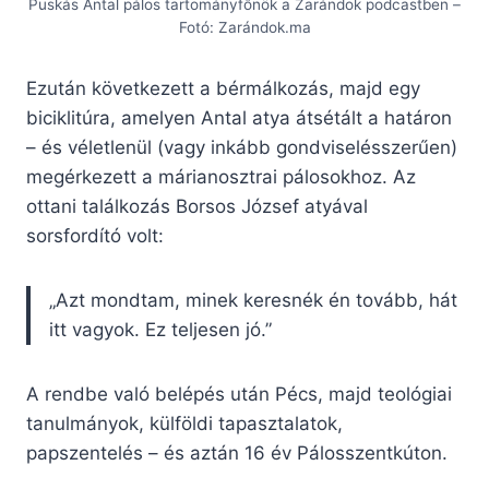
Puskás Antal pálos tartományfőnök a Zarándok podcastben –
Fotó: Zarándok.ma
Ezután következett a bérmálkozás, majd egy
biciklitúra, amelyen Antal atya átsétált a határon
– és véletlenül (vagy inkább gondviselésszerűen)
megérkezett a márianosztrai pálosokhoz. Az
ottani találkozás Borsos József atyával
sorsfordító volt:
„Azt mondtam, minek keresnék én tovább, hát
itt vagyok. Ez teljesen jó.”
A rendbe való belépés után Pécs, majd teológiai
tanulmányok, külföldi tapasztalatok,
papszentelés – és aztán 16 év Pálosszentkúton.