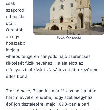
csak
szaporod
ott halála
után.
Otrantób
an egy
Fotó: Wikipedia
hosszabb
ideje a
viharos tengeren hányódó hajó szerencsés
kikötését fűzik nevéhez. Halála előtt az
elfogyasztani kívánt víz változott át a kezében
édes borrá.
Trani érseke, Bisantius már Miklós halála után
három évvel elrendelte, hogy székesegyház
épüljön tiszteletére, majd 1098-ban a bari