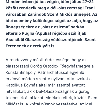
Minden évben július végén, idén július 27-31.
között rendezik meg a dél-olaszországi Trani
városában Zarándok Szent Miklós ünnepét. Az
idei esemény különlegességét az adja, hogy az
ünnepségekre az „olasz csizma” sarkán
elterülő Puglia (Apulia) régióba szállítják
Assisiből Olaszország védőszentjének, Szent
Ferencnek az ereklyéit is.
A rendezvény másik érdekessége, hogy az
olaszországi Görög Ortodox Főegyházmegye a
Konstantinápolyi Patriarchátussal egyenlő
érvényű módon szentté nyilvánította azokat a
Katolikus Egyház által már szentté avatott
hitvallókat, akik Dél-Olaszországnak a görög
telepesek által lakott vidékein éltek, köztük Szent
Miklóst is. A krétai püspök vezetésével az idei