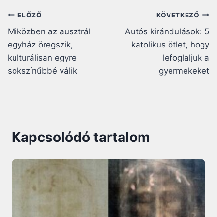
Bejegyzés
ELŐZŐ
KÖVETKEZŐ
Miközben az ausztrál
Autós kirándulások: 5
navigáció
egyház öregszik,
katolikus ötlet, hogy
kulturálisan egyre
lefoglaljuk a
sokszínűbbé válik
gyermekeket
Kapcsolódó tartalom