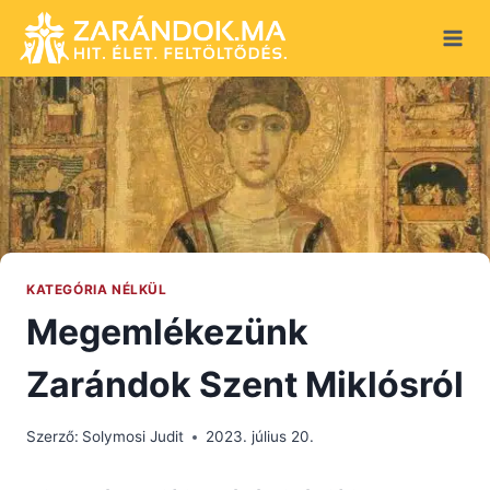
Skip
to
content
KATEGÓRIA NÉLKÜL
Megemlékezünk
Zarándok Szent Miklósról
Szerző:
Solymosi Judit
2023. július 20.