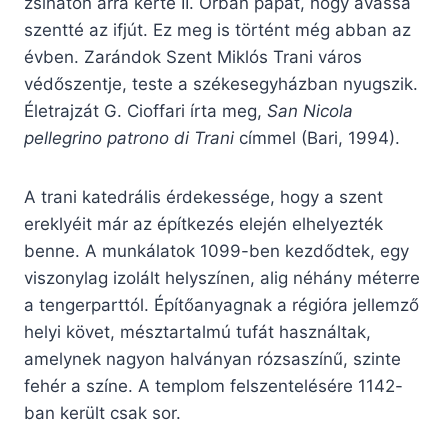
zsinaton arra kérte II. Orbán pápát, hogy avassa
szentté az ifjút. Ez meg is történt még abban az
évben. Zarándok Szent Miklós Trani város
védőszentje, teste a székesegyházban nyugszik.
Életrajzát G. Cioffari írta meg,
San Nicola
pellegrino patrono di Trani
címmel (Bari, 1994).
A trani katedrális érdekessége, hogy a szent
ereklyéit már az építkezés elején elhelyezték
benne. A munkálatok 1099-ben kezdődtek, egy
viszonylag izolált helyszínen, alig néhány méterre
a tengerparttól. Építőanyagnak a régióra jellemző
helyi követ, mésztartalmú tufát használtak,
amelynek nagyon halványan rózsaszínű, szinte
fehér a színe. A templom felszentelésére 1142-
ban került csak sor.