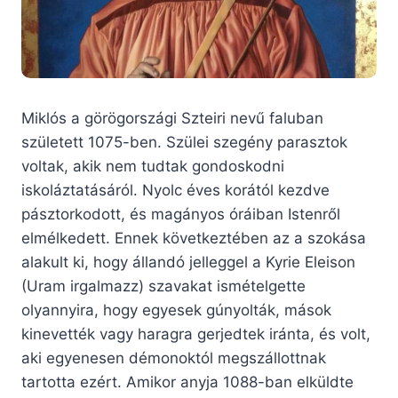
Miklós a görögországi Szteiri nevű faluban
született 1075-ben. Szülei szegény parasztok
voltak, akik nem tudtak gondoskodni
iskoláztatásáról. Nyolc éves korától kezdve
pásztorkodott, és magányos óráiban Istenről
elmélkedett. Ennek következtében az a szokása
alakult ki, hogy állandó jelleggel a Kyrie Eleison
(Uram irgalmazz) szavakat ismételgette
olyannyira, hogy egyesek gúnyolták, mások
kinevették vagy haragra gerjedtek iránta, és volt,
aki egyenesen démonoktól megszállottnak
tartotta ezért. Amikor anyja 1088-ban elküldte