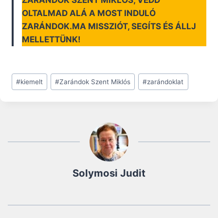
ZARÁNDOK SZENT MIKLÓS, VEDD
OLTALMAD ALÁ A MOST INDULÓ
ZARÁNDOK.MA MISSZIÓT, SEGÍTS ÉS ÁLLJ
MELLETTÜNK!
Post
#
kiemelt
#
Zarándok Szent Miklós
#
zarándoklat
Tags:
Solymosi Judit