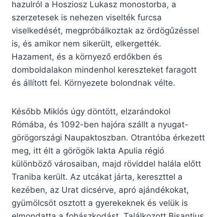
hazulról a Hosziosz Lukasz monostorba, a
szerzetesek is nehezen viselték furcsa
viselkedését, megpróbálkoztak az ördögűzéssel
is, és amikor nem sikerült, elkergették.
Hazament, és a környező erdőkben és
domboldalakon mindenhol kereszteket faragott
és állított fel. Környezete bolondnak vélte.
Később Miklós úgy döntött, elzarándokol
Rómába, és 1092-ben hajóra szállt a nyugat-
görögországi Naupaktoszban. Otrantóba érkezett
meg, itt élt a görögök lakta Apulia régió
különböző városaiban, majd röviddel halála előtt
Traniba került. Az utcákat járta, kereszttel a
kezében, az Urat dicsérve, apró ajándékokat,
gyümölcsöt osztott a gyerekeknek és velük is
elmondatta a fohászkodást. Találkozott Bisantius