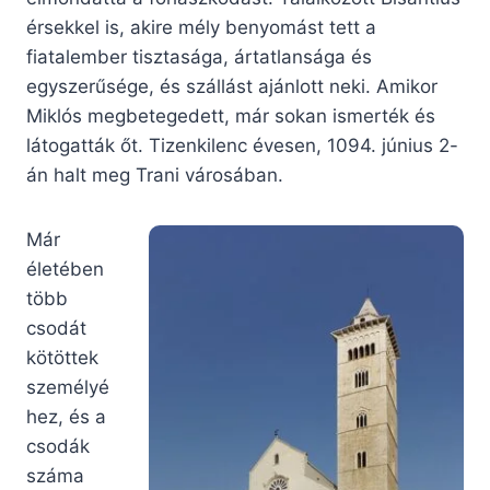
érsekkel is, akire mély benyomást tett a
fiatalember tisztasága, ártatlansága és
egyszerűsége, és szállást ajánlott neki. Amikor
Miklós megbetegedett, már sokan ismerték és
látogatták őt. Tizenkilenc évesen, 1094. június 2-
án halt meg Trani városában.
Már
életében
több
csodát
kötöttek
személyé
hez, és a
csodák
száma