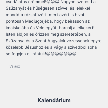
csodálatos örömmel!😊😊😊 Nagyon szeresd a
Szűzanyát és hűségesen szívvel és lélekkel
mondd a rózsafüzért, mert azért is hívott
pontosan Medjugorjéba, hogy beirasson az
imaiskolába és Vele együtt harcolj a lelkekért!
Isten áldjon és őrizzen meg szeretetében, a
Szűzanya és a Szent Angyalok vezessenek egyre
közelebb Jézushoz és a vágy a szivedből soha
se fogyjon el irántuk!😊😊😊😊😊😊😊
Válasz
Kalendárium