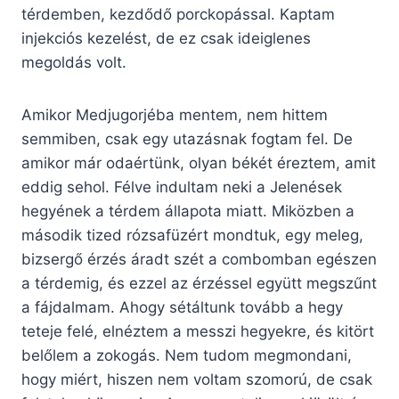
térdemben, kezdődő porckopással. Kaptam
injekciós kezelést, de ez csak ideiglenes
megoldás volt.
Amikor Medjugorjéba mentem, nem hittem
semmiben, csak egy utazásnak fogtam fel. De
amikor már odaértünk, olyan békét éreztem, amit
eddig sehol. Félve indultam neki a Jelenések
hegyének a térdem állapota miatt. Miközben a
második tized rózsafüzért mondtuk, egy meleg,
bizsergő érzés áradt szét a combomban egészen
a térdemig, és ezzel az érzéssel együtt megszűnt
a fájdalmam. Ahogy sétáltunk tovább a hegy
teteje felé, elnéztem a messzi hegyekre, és kitört
belőlem a zokogás. Nem tudom megmondani,
hogy miért, hiszen nem voltam szomorú, de csak