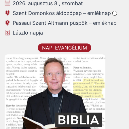
2026. augusztus 8., szombat
Szent Domonkos áldozópap – emléknap
Passaui Szent Altmann püspök – emléknap
László napja
NAPI EVANGÉLIUM