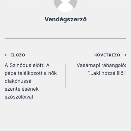
Vendégszerző
Bejegyzés
ELŐZŐ
KÖVETKEZŐ
A Szinódus előtt: A
Vasárnapi ráhangoló:
navigáció
pápa találkozott a nők
“…aki hozzá illő.”
diakónussá
szentelésének
szószólóival