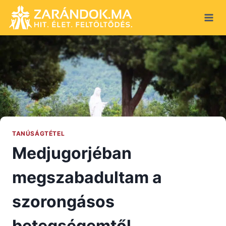
Skip
to
content
TANÚSÁGTÉTEL
Medjugorjéban
megszabadultam a
szorongásos
betegségemtől