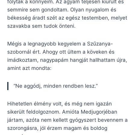
folytak a könnyeim. Az agyam teljesen kiürült és
semmire sem gondoltam. Olyan nyugalom és
békesség áradt szét az egész testemben, melyet
szavakba sem tudok önteni.
Mégis a legnagyobb kegyelem a Szűzanya-
szobornál ért. Ahogy ott ültem a köveken és
imádkoztam, nagypapám hangját hallhattam újra,
amint azt mondta:
“Ne aggódj, minden rendben lesz.”
Hihetetlen élmény volt, és még nem igazán
sikerült feldolgoznom. Amióta Medjugorjéban
jártam, azóta nem kellett gyógyszert bevennem a
szorongásra, jól érzem magam és boldog