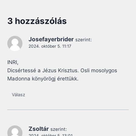
3 hozzászólás
Josefayerbrider
szerint:
2024. október 5. 11:17
INRI,
Dicsértessé a Jézus Krisztus. Osli mosolygos
Madonna könyörögj érettükk.
Válasz
Zsoltár
szerint:
2024. október 5. 13:01