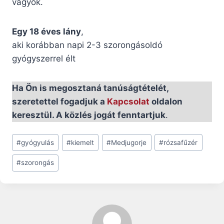
vagyok.
Egy 18 éves lány
,
aki korábban napi 2-3 szorongásoldó
gyógyszerrel élt
Ha Ön is megosztaná tanúságtételét,
szeretettel fogadjuk a
Kapcsolat
oldalon
keresztül. A közlés jogát fenntartjuk
.
Post
#
gyógyulás
#
kiemelt
#
Medjugorje
#
rózsafűzér
Tags:
#
szorongás