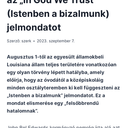
(Istenben a bizalmunk)
jelmondatot
Szerző:
szerk
2023. szeptember 7.
Augusztus 1-től az egyesült államokbeli
Louisiana állam teljes területére vonatkozóan
egy olyan törvény lépett hatályba, amely
előírja, hogy az óvodától a középiskoláig
minden osztályteremben ki kell függeszteni az
„Istenben a bizalmunk” jelmondatot. Ez a
mondat elismerése egy „felsőbbrendű
hatalomnak”.
John Bel Edwards kormányzó nemrég írta alá azt