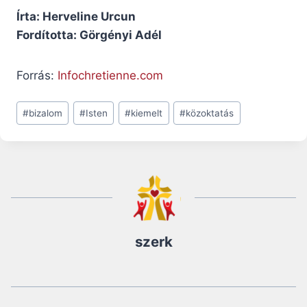
Írta: Herveline Urcun
Fordította: Görgényi Adél
Forrás:
Infochretienne.com
Post
#
bizalom
#
Isten
#
kiemelt
#
közoktatás
Tags:
szerk