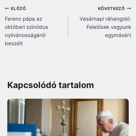
Bejegyzés
ELŐZŐ
KÖVETKEZŐ
Ferenc pápa az
Vasárnapi ráhangoló:
navigáció
októberi szinódus
Felelősek vagyunk
nyilvánosságáról
egymásért
beszélt
Kapcsolódó tartalom