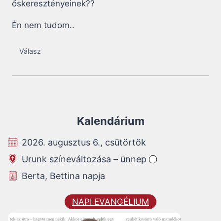
őskeresztényeinek??
Én nem tudom..
Válasz
Kalendárium
2026. augusztus 6., csütörtök
Urunk színeváltozása – ünnep
Berta, Bettina napja
NAPI EVANGÉLIUM