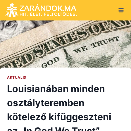
Skip
to
content
AKTUÁLIS
Louisianában minden
osztályteremben
kötelező kifüggeszteni
az „In God We Trust”