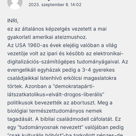
2023. szeptember 8. 14:02
INRI,
ez az általános képzelgés vezetett a mai
gyakorlati amerikai ateizmushoz.
Az USA 1960-as évek elejéig valóban a világ
vezetöje volt az ipari és késöbb az elektronikai-
digitalizációs-számítógépes tudományágaival. Az
evengelikáli egyházak pedig a 3-4 gyerekes
családjaikkal Istenhívö erkölcsi magaslatokra
törtek. Azonban a “demokratapárti-
látszatkatolikus=elvált-drogos-liberális”
politikusok bevezették az abortuszt. Meg a
biológiai természettudományos nemek
tagadását. A bibliai családmodell cáfolatát. Ez
egy “tudományosnak nevezett” valójában pedig
“csak kulturális hóbórt”-ba torkollott pénzes-de