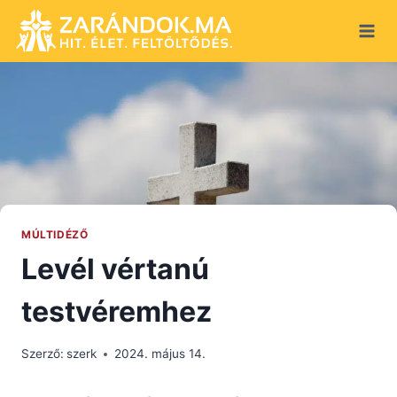
Skip
to
content
MÚLTIDÉZŐ
Levél vértanú
testvéremhez
Szerző:
szerk
2024. május 14.