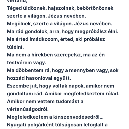
vértanú,
Téged üldöznek, hajszolnak, bebörtönöznek
szerte a világon. Jézus nevében.
Megölnek, szerte a világon. Jézus nevében.
Ma rád gondolok, arra, hogy megpróbálsz élni.
Ma érted imádkozom, érted, aki próbálsz
túlélni.
Ma nem a hírekben szerepelsz, ma az én
testvérem vagy.
Ma döbbentem rá, hogy a mennyben vagy, sok
hozzád hasonlóval együtt.
Eszembe jut, hogy voltak napok, amikor nem
gondoltam rád. Amikor megfeledkeztem rólad.
Amikor nem vettem tudomást a
vértanúságodról.
Megfeledkeztem a kínszenvedésedről…
Nyugati polgárként túlságosan lefoglalt a