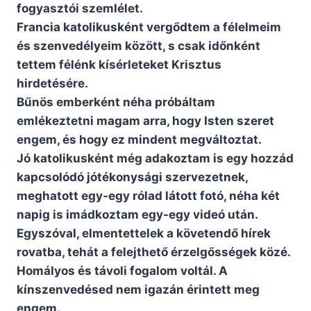
fogyasztói szemlélet.
Francia katolikusként vergődtem a félelmeim
és szenvedélyeim között, s csak időnként
tettem félénk kísérleteket Krisztus
hirdetésére.
Bűnös emberként néha próbáltam
emlékeztetni magam arra, hogy Isten szeret
engem, és hogy ez mindent megváltoztat.
Jó katolikusként még adakoztam is egy hozzád
kapcsolódó jótékonysági szervezetnek,
meghatott egy-egy rólad látott fotó, néha két
napig is imádkoztam egy-egy videó után.
Egyszóval, elmentettelek a követendő hírek
rovatba, tehát a felejthető érzelgősségek közé.
Homályos és távoli fogalom voltál. A
kínszenvedésed nem igazán érintett meg
engem.