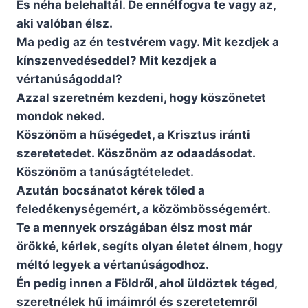
És néha belehaltál. De ennélfogva te vagy az,
aki valóban élsz.
Ma pedig az én testvérem vagy. Mit kezdjek a
kínszenvedéseddel? Mit kezdjek a
vértanúságoddal?
Azzal szeretném kezdeni, hogy köszönetet
mondok neked.
Köszönöm a hűségedet, a Krisztus iránti
szeretetedet. Köszönöm az odaadásodat.
Köszönöm a tanúságtételedet.
Azután bocsánatot kérek tőled a
feledékenységemért, a közömbösségemért.
Te a mennyek országában élsz most már
örökké, kérlek, segíts olyan életet élnem, hogy
méltó legyek a vértanúságodhoz.
Én pedig innen a Földről, ahol üldöztek téged,
szeretnélek hű imáimról és szeretetemről