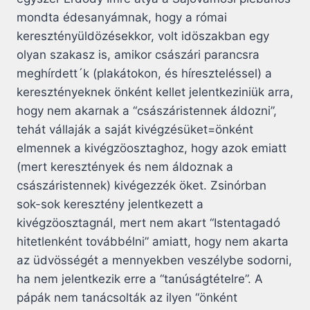
mondta édesanyámnak, hogy a római
keresztényüldözésekkor, volt idöszakban egy
olyan szakasz is, amikor császári parancsra
meghírdett´k (plakátokon, és híreszteléssel) a
keresztényeknek önként kellet jelentkeziniük arra,
hogy nem akarnak a “császáristennek áldozni”,
tehát vállaják a saját kivégzésüket=önként
elmennek a kivégzöosztaghoz, hogy azok emiatt
(mert keresztények és nem áldoznak a
császáristennek) kivégezzék öket. Zsinórban
sok-sok keresztény jelentkezett a
kivégzöosztagnál, mert nem akart “Istentagadó
hitetlenként továbbélni” amiatt, hogy nem akarta
az üdvösségét a mennyekben veszélybe sodorni,
ha nem jelentkezik erre a “tanúságtételre”. A
pápák nem tanácsolták az ilyen “önként