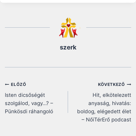
szerk
Bejegyzés
ELŐZŐ
KÖVETKEZŐ
Isten dicsőségét
Hit, elkötelezett
navigáció
szolgálod, vagy…? –
anyaság, hivatás:
Pünkösdi ráhangoló
boldog, elégedett élet
– NőiTérErő podcast