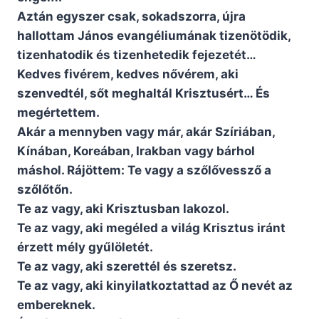
Aztán egyszer csak, sokadszorra, újra
hallottam János evangéliumának tizenötödik,
tizenhatodik és tizenhetedik fejezetét…
Kedves fivérem, kedves nővérem, aki
szenvedtél, sőt meghaltál Krisztusért… És
megértettem.
Akár a mennyben vagy már, akár Szíriában,
Kínában, Koreában, Irakban vagy bárhol
máshol. Rájöttem: Te vagy a szőlővessző a
szőlőtőn.
Te az vagy, aki Krisztusban lakozol.
Te az vagy, aki megéled a világ Krisztus iránt
érzett mély gyűlöletét.
Te az vagy, aki szerettél és szeretsz.
Te az vagy, aki kinyilatkoztattad az Ő nevét az
embereknek.