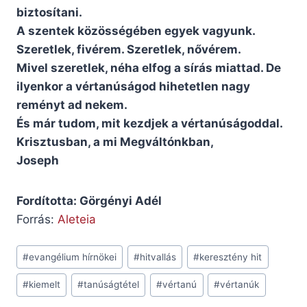
biztosítani.
A szentek közösségében egyek vagyunk.
Szeretlek, fivérem. Szeretlek, nővérem.
Mivel szeretlek, néha elfog a sírás miattad. De
ilyenkor a vértanúságod hihetetlen nagy
reményt ad nekem.
És már tudom, mit kezdjek a vértanúságoddal.
Krisztusban, a mi Megváltónkban,
Joseph
Fordította: Görgényi Adél
Forrás:
Aleteia
Post
#
evangélium hírnökei
#
hitvallás
#
keresztény hit
Tags:
#
kiemelt
#
tanúságtétel
#
vértanú
#
vértanúk