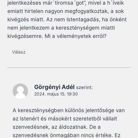
jelentkezéses már´tiromsa´got”, mivel a h´íveik
emiatt hirtelen nagyon megfogyatkoztak, a sok
kivégzés miatt. Az nem Istentagadás, ha önként
nem jelentkezem a kereszténységem miatti
kivégzésemre. Mi a véleményetek erröl?
Válasz
Görgényi Adél
szerint:
2024. május 15. 19:30
A kereszténységben különös jelentősége van
az Istenért és másokért szeretetből vállalt
szenvedésnek, az áldozatnak. De a
szenvedésnek önmagában nincs értéke. Ez