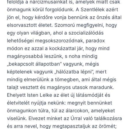
feloldja a nárcizmusainkat is, amelyek miatt csak
önmagunk körül forgolódunk. A Szentlélek azért
jön el, hogy kérdőre vonja bennünk az önzés által
elsorvasztott életet. Szomorú megfigyelni, hogy
egy olyan világban, ahol a szocializálódás
lehetőségei megsokszorozódnak, paradox
módon ez azzal a kockázattal jár, hogy mind
magányosabbá leszünk, s noha mindig
„bekapcsolt állapotban” vagyunk, mégis
képtelenek vagyunk „hálózatba lépni”, mert
mindig elmerülünk a tömegben, ami által mégis
talajt vesztett és magányos utasok maradunk.
Ehelyett Isten Lelke az élet új látásmódját és
életvitelét nyújtja nekünk: megnyit bennünket
önmagunkon túlra, túl az álarcokon, amelyeket
viselünk. Elvezet minket az Úrral való találkozásra
és arra nevel, hogy megtapasztaljuk az örömét;