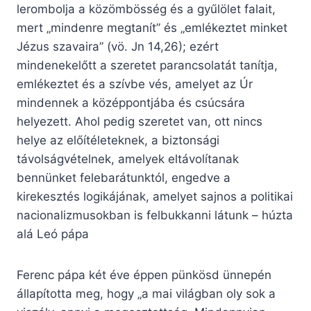
lerombolja a közömbösség és a gyűlölet falait,
mert „mindenre megtanít” és „emlékeztet minket
Jézus szavaira” (vö. Jn 14,26); ezért
mindenekelőtt a szeretet parancsolatát tanítja,
emlékeztet és a szívbe vés, amelyet az Úr
mindennek a középpontjába és csúcsára
helyezett. Ahol pedig szeretet van, ott nincs
helye az előítéleteknek, a biztonsági
távolságvételnek, amelyek eltávolítanak
bennünket felebarátunktól, engedve a
kirekesztés logikájának, amelyet sajnos a politikai
nacionalizmusokban is felbukkanni látunk – húzta
alá Leó pápa
Ferenc pápa két éve éppen pünkösd ünnepén
állapította meg, hogy „a mai világban oly sok a