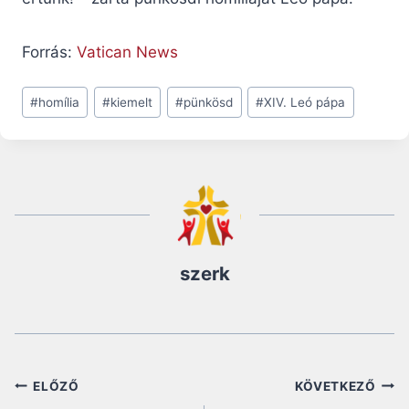
Forrás:
Vatican News
Post
#
homília
#
kiemelt
#
pünkösd
#
XIV. Leó pápa
Tags:
szerk
Bejegyzés
ELŐZŐ
KÖVETKEZŐ