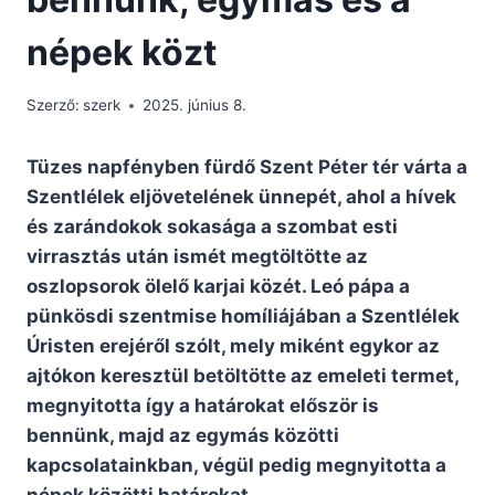
népek közt
Szerző:
szerk
2025. június 8.
Tüzes napfényben fürdő Szent Péter tér várta a
Szentlélek eljövetelének ünnepét, ahol a hívek
és zarándokok sokasága a szombat esti
virrasztás után ismét megtöltötte az
oszlopsorok ölelő karjai közét. Leó pápa a
pünkösdi szentmise homíliájában a Szentlélek
Úristen erejéről szólt, mely miként egykor az
ajtókon keresztül betöltötte az emeleti termet,
megnyitotta így a határokat először is
bennünk, majd az egymás közötti
kapcsolatainkban, végül pedig megnyitotta a