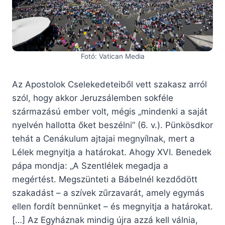
Fotó: Vatican Media
Az Apostolok Cselekedeteiből vett szakasz arról
szól, hogy akkor Jeruzsálemben sokféle
származású ember volt, mégis „mindenki a saját
nyelvén hallotta őket beszélni” (6. v.). Pünkösdkor
tehát a Cenákulum ajtajai megnyílnak, mert a
Lélek megnyitja a határokat. Ahogy XVI. Benedek
pápa mondja: „A Szentlélek megadja a
megértést. Megszünteti a Bábelnél kezdődött
szakadást – a szívek zűrzavarát, amely egymás
ellen fordít bennünket – és megnyitja a határokat.
[…] Az Egyháznak mindig újra azzá kell válnia,