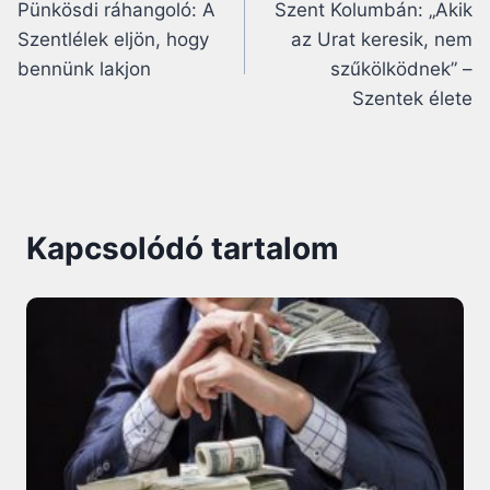
Pünkösdi ráhangoló: A
Szent Kolumbán: „Akik
navigáció
Szentlélek eljön, hogy
az Urat keresik, nem
bennünk lakjon
szűkölködnek” –
Szentek élete
Kapcsolódó tartalom