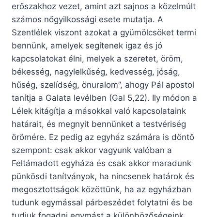
erőszakhoz vezet, amint azt sajnos a közelmúlt
számos nőgyilkossági esete mutatja. A
Szentlélek viszont azokat a gyümölcsöket termi
bennünk, amelyek segítenek igaz és jó
kapcsolatokat élni, melyek a szeretet, öröm,
békesség, nagylelkűség, kedvesség, jóság,
hűség, szelídség, önuralom”, ahogy Pál apostol
tanítja a Galata levélben (Gal 5,22). Ily módon a
Lélek kitágítja a másokkal való kapcsolataink
határait, és megnyit bennünket a testvériség
örömére. Ez pedig az egyház számára is döntő
szempont: csak akkor vagyunk valóban a
Feltámadott egyháza és csak akkor maradunk
pünkösdi tanítványok, ha nincsenek határok és
megosztottságok közöttünk, ha az egyházban
tudunk egymással párbeszédet folytatni és be
tudjuk fogadni egymást a különbözőségeink