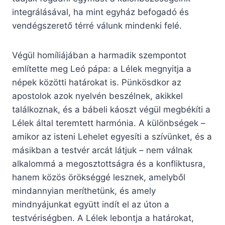
integrálásával, ha mint egyház befogadó és
vendégszerető térré válunk mindenki felé.
Végül homíliájában a harmadik szempontot
említette meg Leó pápa: a Lélek megnyitja a
népek közötti határokat is. Pünkösdkor az
apostolok azok nyelvén beszélnek, akikkel
találkoznak, és a bábeli káoszt végül megbékíti a
Lélek által teremtett harmónia. A különbségek –
amikor az isteni Lehelet egyesíti a szívünket, és a
másikban a testvér arcát látjuk – nem válnak
alkalommá a megosztottságra és a konfliktusra,
hanem közös örökséggé lesznek, amelyből
mindannyian meríthetünk, és amely
mindnyájunkat együtt indít el az úton a
testvériségben. A Lélek lebontja a határokat,