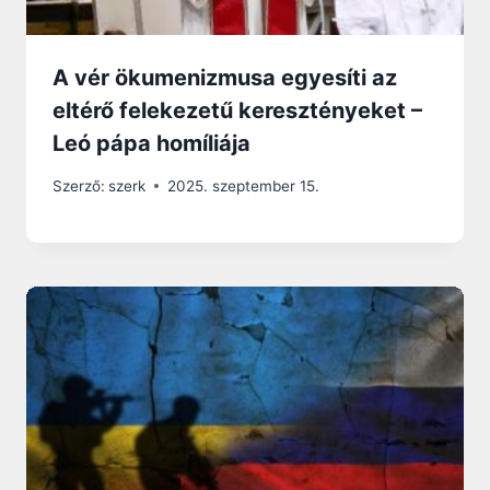
A vér ökumenizmusa egyesíti az
eltérő felekezetű keresztényeket –
Leó pápa homíliája
Szerző:
szerk
2025. szeptember 15.