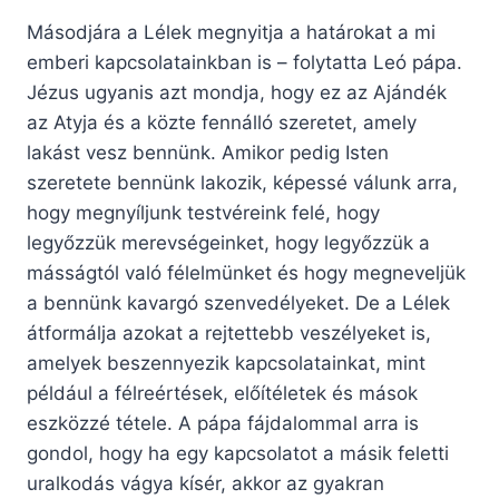
Másodjára a Lélek megnyitja a határokat a mi
emberi kapcsolatainkban is – folytatta Leó pápa.
Jézus ugyanis azt mondja, hogy ez az Ajándék
az Atyja és a közte fennálló szeretet, amely
lakást vesz bennünk. Amikor pedig Isten
szeretete bennünk lakozik, képessé válunk arra,
hogy megnyíljunk testvéreink felé, hogy
legyőzzük merevségeinket, hogy legyőzzük a
másságtól való félelmünket és hogy megneveljük
a bennünk kavargó szenvedélyeket. De a Lélek
átformálja azokat a rejtettebb veszélyeket is,
amelyek beszennyezik kapcsolatainkat, mint
például a félreértések, előítéletek és mások
eszközzé tétele. A pápa fájdalommal arra is
gondol, hogy ha egy kapcsolatot a másik feletti
uralkodás vágya kísér, akkor az gyakran