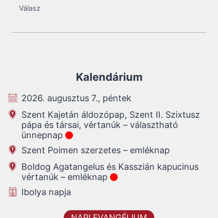
Válasz
Kalendárium
2026. augusztus 7., péntek
Szent Kajetán áldozópap, Szent II. Szixtusz
pápa és társai, vértanúk – választható
ünnepnap
Szent Poimen szerzetes – emléknap
Boldog Agatangelus és Kasszián kapucinus
vértanúk – emléknap
Ibolya napja
NAPI EVANGÉLIUM