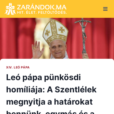
Skip
to
content
XIV. LEÓ PÁPA
Leó pápa pünkösdi
homíliája: A Szentlélek
megnyitja a határokat
bennünk, egymás és a