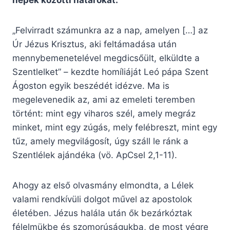
népek közötti határokat.
„Felvirradt számunkra az a nap, amelyen […] az
Úr Jézus Krisztus, aki feltámadása után
mennybemenetelével megdicsőült, elküldte a
Szentlelket” – kezdte homíliáját Leó pápa Szent
Ágoston egyik beszédét idézve. Ma is
megelevenedik az, ami az emeleti teremben
történt: mint egy viharos szél, amely megráz
minket, mint egy zúgás, mely felébreszt, mint egy
tűz, amely megvilágosít, úgy száll le ránk a
Szentlélek ajándéka (vö. ApCsel 2,1-11).
Ahogy az első olvasmány elmondta, a Lélek
valami rendkívüli dolgot művel az apostolok
életében. Jézus halála után ők bezárkóztak
félelmükbe és szomorúságukba, de most végre