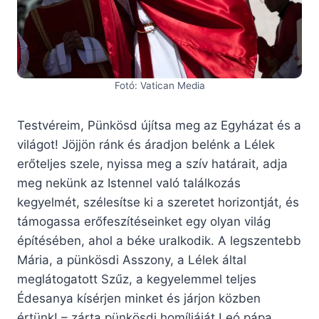
Fotó: Vatican Media
Testvéreim, Pünkösd újítsa meg az Egyházat és a
világot! Jöjjön ránk és áradjon belénk a Lélek
erőteljes szele, nyissa meg a szív határait, adja
meg nekünk az Istennel való találkozás
kegyelmét, szélesítse ki a szeretet horizontját, és
támogassa erőfeszítéseinket egy olyan világ
építésében, ahol a béke uralkodik. A legszentebb
Mária, a pünkösdi Asszony, a Lélek által
meglátogatott Szűz, a kegyelemmel teljes
Édesanya kísérjen minket és járjon közben
értünk! – zárta pünkösdi homíliáját Leó pápa.