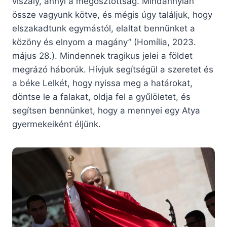
viszály, annyi a megosztottság. Mindannyian
össze vagyunk kötve, és mégis úgy találjuk, hogy
elszakadtunk egymástól, elaltat bennünket a
közöny és elnyom a magány” (Homília, 2023.
május 28.). Mindennek tragikus jelei a földet
megrázó háborúk. Hívjuk segítségül a szeretet és
a béke Lelkét, hogy nyissa meg a határokat,
döntse le a falakat, oldja fel a gyűlöletet, és
segítsen bennünket, hogy a mennyei egy Atya
gyermekeiként éljünk.